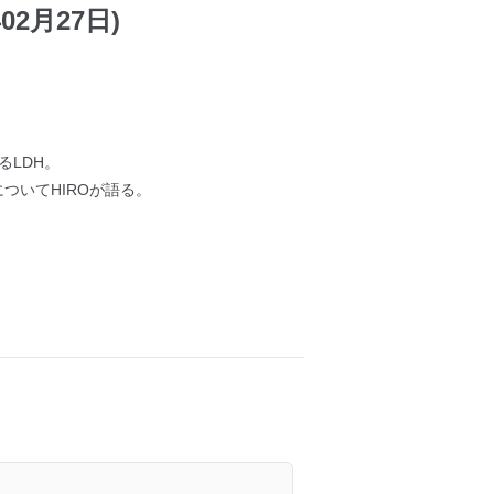
02月27日)
せるLDH。
についてHIROが語る。