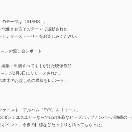
』のテーマは〈STARS〉。
を想像させるそのテーマで撮影された
るアナザーストーリーをお楽しみください。
efined～』お渡し会レポート
作・編集・出演すべてを手がけた映像作品
efined～』が2月6日にリリースされた。
六本木のお渡し会の模様をレポート。
ファースト・アルバム『SYY』をリリース。
出す、スダンナユズユリーならではの多彩なヒップホップナンバーが満載の
目ポイント、今後の目標などたっぷりと語ってもらった。