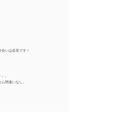
け合いは必見です！
ト」。
セム間違いなし。