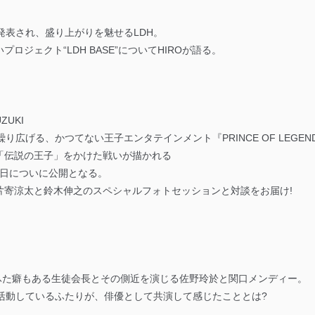
の開催が発表され、盛り上がりを魅せるLDH。
ジェクト“LDH BASE”についてHIROが語る。
UZUKI
り広げる、かつてない王子エンタテインメント『PRINCE OF LEGEN
「伝説の王子」をかけた戦いが描かれる
月21日についに公開となる。
片寄涼太と鈴木伸之のスペシャルフォトセッションと対談をお届け!
ひと癖もふた癖もある生徒会長とその側近を演じる佐野玲於と関口メンディー。
緒に活動しているふたりが、俳優として共演して感じたこととは?