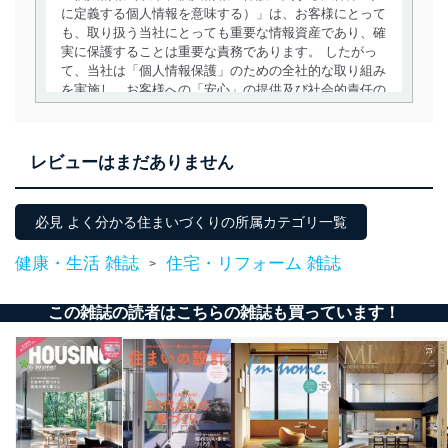
に定義する個人情報を意味する）」は、お客様にとって
も、取り扱う当社にとっても重要な情報資産であり、確
実に保護することは重要な責務であります。 したがっ
て、当社は「個人情報保護」のための全社的な取り組み
を実施し、お客様への「安心」の提供及び社会的責任の
責務を果たすことを確実にいたします。
個人情報の取得・利用・提供について
レビューはまだありません
当社は、個人情報の取得・利用・提供に際して、その利
用目的を明確にし、本人の同意を得たうえで利用目的の
達成に必要な範囲内で適法かつ公正な手段によって取
必見 よく分かる住まいづくりの所属カテゴリ一覧
得・利用・提供を行います。また、当社が保有している
個人情報は、同意を得ずに目的外利用、第三者への提
健康・生活 雑誌
住宅・リフォーム 雑誌
>
供・開示は行いません。当社においてはこれらの取り組
みを確実にするため、従業者等の教育を徹底してまいり
この雑誌の読者はこちらの雑誌も買っています！
ます。また、目的外利用を行わないために、適切な管理
措置を講じます。
法令遵守
当社は、個人情報に関連する法令、国が定める指針及び
その他の規範を遵守します。また、当社の管理の仕組み
に、これらの法令及びその他の規範を常に適合させま