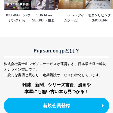
す。
個人情報の安全管理措置
HOUSING （ハウ
SUMAI no 
I’m home（アイ
モダンリビング
ジング）by 
SEKKEI（住まい
ムホーム）
（MODERN 
当社は、個人情報の正確性及び安全性を確保するため
suumo（バイ ス
の設計）
LIVING)
に、下記セキュリティ対策をはじめとする安全対策を実
ーモ）
施し、個人情報の漏えい、滅失またはき損の防止及び是
正に努めます。
アクセス制御
個人データを取り扱うことのできる機器及び当該
Fujisan.co.jpとは？
機器を取り扱う従業者を明確化し、 個人データへ
の不要なアクセスを防止しています。
株式会社富士山マガジンサービスが運営する、
日本最大級の雑誌
アクセス者の識別と認証
オンライン書店です。
機器に標準装備されているユーザー制御機能（ユ
一般的な書店と異なり、
定期購読サービスに特化しています。
ーザーアカウント制御）により、個人情報データ
ベース等を取り扱う情報システムを使用する従業
雑誌、新聞、シリーズ書籍、漫画や
者を識別・認証しています。
本屋にも無い古い本も見つかる！
外部からの不正アクセス等の防止
個人データを取り扱う機器等のオペレーティング
新規会員登録
システムを最新の状態に保持しています。
個人データを取り扱う機器等にセキュリティ対策