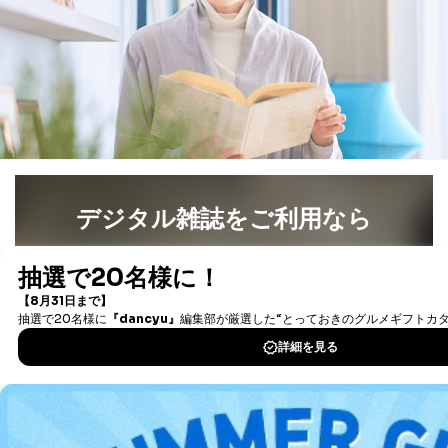
りです。
No
個人情報の種類
利用目的
購入商品の配送のため
商品代金回収のため
ｅメール等による商品、サービ
ス、キャンペーン等の広告の案内
当社の定期購読サ
のため
1
ービス等をご利用
個人が特定できない形で取得した
の方の個人情報
閲覧履歴や購買履歴等の情報を分
析して、趣味・嗜好に
デジタル雑誌をご利用なら
応じた新商品・サービスに関する
広告のため
最新号〜バックナンバーまで7000冊以上の雑誌
（電子
当社にお問合わせ
お問い合わせ対応、トラブル対
書籍）が無料で読み放題！
2
いただいた方の個
処、オペレーター教育など応対品
人情報
質向上のため
タダ読みサービス
を楽しもう！
カスタマーQ＆Aサイトの投稿内容
の確認のため
DOWNLOAD FOR IOS
ｅメール等によるカスタマーQ＆A
当社カスタマーQ＆
サイトのサービス内容のご案内の
3
Aサービス利用者
ため
DOWNLOAD FOR ANDROID
ｅメール等による商品、サービ
ス、キャンペーン等の広告に関す