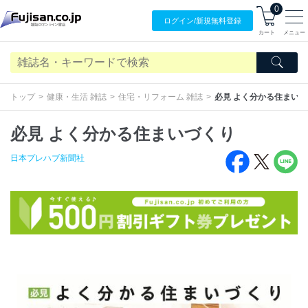
0
ログイン/
新規無料
登録
カート
メニュー
トップ
健康・生活 雑誌
住宅・リフォーム 雑誌
必見 よく分かる住まい
必見 よく分かる住まいづくり
日本プレハブ新聞社