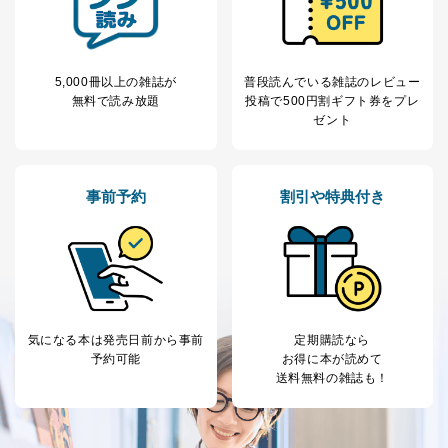
FAX：03-5459-7073
e-mail：
cs@fujisan.co.jp
改訂：2025年2月20日
制定：2005年4月1日
5,000冊以上の雑誌が
普段読んでいる雑誌のレビュー
株式会社富士山マガジンサービス
無料で読み放題
投稿で
500円割ギフト券をプレ
代表取締役会長 西野 伸一郎
ゼント
個人情報の取扱いについて
１．個人情報保護管理者
事前予約
割引や特典付き
当社は以下の個人情報保護管理者を設置し、個人情報保
護管理者の責任のもと、個人情報を取得・アクセス・利
用・提供・管理いたします。
東京都渋谷区南平台町16-11
株式会社富士山マガジンサービス
代表取締役会長 西野 伸一郎
気になる本は
発売日前から事前
定期購読なら
個人情報保護管理者: 経営管理グループディレクター 前
予約可能
お得に本が読めて
田 嘉也
送料無料の雑誌も！
２．利用目的
当社が取り扱う開示対象個人情報の利用目的は次のとお