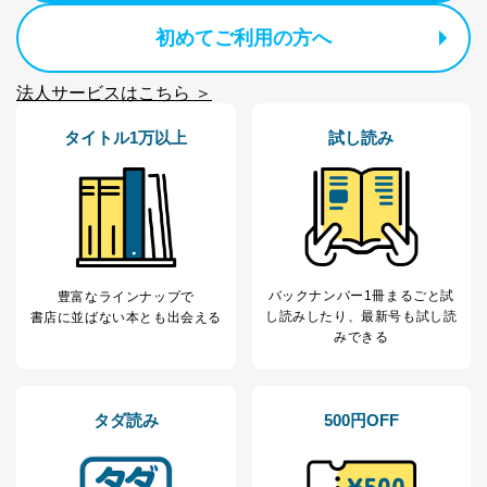
ソフトウェア等を導入し、自動更新 機能等の活用
により、これを最新状態としています。
初めてご利用の方へ
情報システムの使用に伴う漏洩等の防止
メール等により個人データの含まれるファイルを
法人サービスはこちら ＞
送信する場合に、当該ファイルへのパスワードを
設定しています。
タイトル1万以上
試し読み
個人情報保護マネジメントシステムの継続的改善
当社は、内部監査及びマネジメントレビューの機会を通
じて、個人情報保護マネジメントシステムを継続的に改
善し、常に最良の状態を維持します。
苦情及び相談受付け窓口
バックナンバー1冊まるごと試
豊富なラインナップで
し読み
したり、最新号も試し読
書店に並ばない本とも出会える
貴殿の個人情報及び当社の個人情報保護マネジメントシ
みできる
ステムに関するご相談及び苦情については以下までご連
絡ください。
適切、かつ迅速に対応させていただきます。
タダ読み
500円OFF
株式会社富士山マガジンサービス 個人情報問い合わせ
係
TEL：0570-200-223