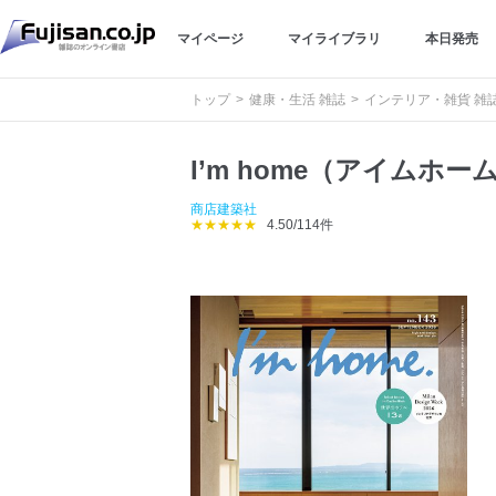
マイページ
マイライブラリ
本日発売
トップ
健康・生活 雑誌
インテリア・雑貨 雑
I’m home（アイムホー
商店建築社
★★★★★
4.50/114件