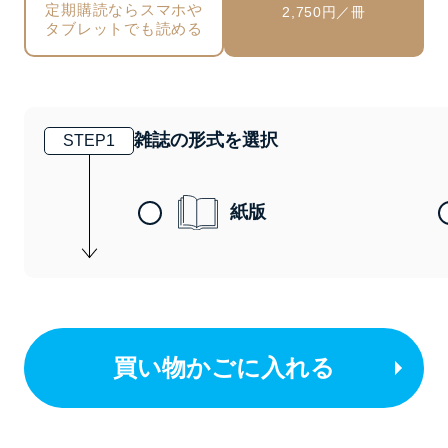
定期購読ならスマホや
2,750円／冊
タブレットでも読める
雑誌の形式を選択
STEP
1
紙版
買い物かごに入れる