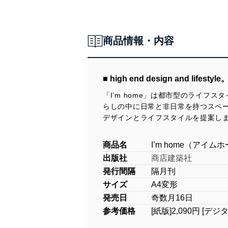
商品情報・内容
■ high end design and
「I’m home」は都市型のライ
らしの中に日常と非日常を持つスペ
デザインとライフスタイルを提案し
商品名
I’m home（アイム
出版社
商店建築社
発行間隔
隔月刊
サイズ
A4変形
発売日
奇数月16日
参考価格
[紙版]2,090円 [デジ