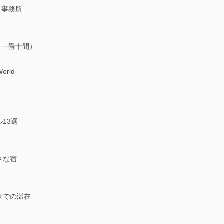
計事務所
所（一畳十間）
World
13選
さな宿
ラでの滞在