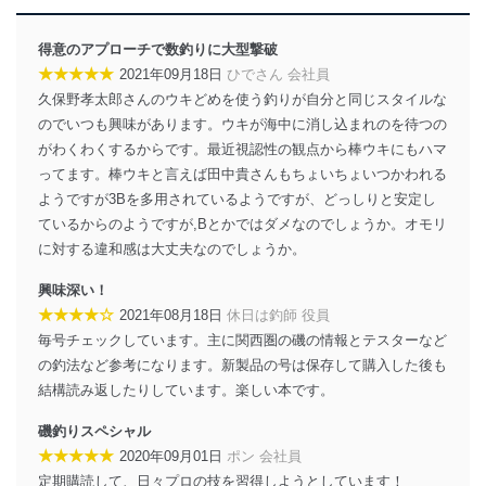
得意のアプローチで数釣りに大型撃破
★★★★★
2021年09月18日
ひでさん 会社員
久保野孝太郎さんのウキどめを使う釣りが自分と同じスタイルな
のでいつも興味があります。ウキが海中に消し込まれのを待つの
がわくわくするからです。最近視認性の観点から棒ウキにもハマ
ってます。棒ウキと言えば田中貴さんもちょいちょいつかわれる
ようですが3Bを多用されているようですが、どっしりと安定し
ているからのようですが,Bとかではダメなのでしょうか。オモリ
に対する違和感は大丈夫なのでしょうか。
興味深い！
★★★★☆
2021年08月18日
休日は釣師 役員
毎号チェックしています。主に関西圏の磯の情報とテスターなど
の釣法など参考になります。新製品の号は保存して購入した後も
結構読み返したりしています。楽しい本です。
磯釣りスペシャル
★★★★★
2020年09月01日
ポン 会社員
定期購読して、日々プロの技を習得しようとしています！