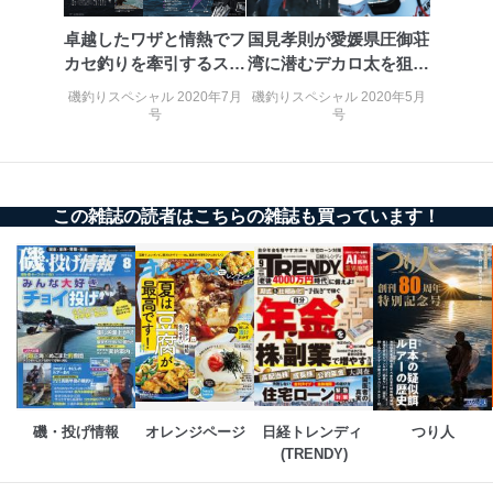
卓越したワザと情熱でフ
国見孝則が愛媛県圧御荘
カセ釣りを牽引するスゴ
湾に潜むデカロ太を狙い
い男たち
撃つ
磯釣りスペシャル 2020年7月
磯釣りスペシャル 2020年5月
号
号
この雑誌の読者はこちらの雑誌も買っています！
磯・投げ情報
オレンジページ
日経トレンディ 
つり人
(TRENDY)