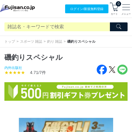
0
ログイン/
新規無料
登録
カート
メニュー
トップ
スポーツ 雑誌
釣り 雑誌
磯釣りスペシャル
磯釣りスペシャル
内外出版社
★★★★★
4.71/7件