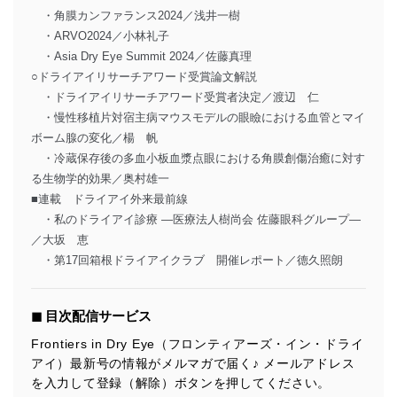
・角膜カンファランス2024／浅井一樹
・ARVO2024／小林礼子
・Asia Dry Eye Summit 2024／佐藤真理
○ドライアイリサーチアワード受賞論文解説
・ドライアイリサーチアワード受賞者決定／渡辺 仁
・慢性移植片対宿主病マウスモデルの眼瞼における血管とマイ
ボーム腺の変化／楊 帆
・冷蔵保存後の多血小板血漿点眼における角膜創傷治癒に対す
る生物学的効果／奥村雄一
■連載 ドライアイ外来最前線
・私のドライアイ診療 ―医療法人樹尚会 佐藤眼科グループ―
／大坂 恵
・第17回箱根ドライアイクラブ 開催レポート／德久照朗
◼︎ 目次配信サービス
Frontiers in Dry Eye（フロンティアーズ・イン・ドライ
アイ）最新号の情報がメルマガで届く♪ メールアドレス
を入力して登録（解除）ボタンを押してください。