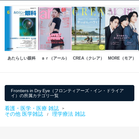
個人情報の安全管理措置
当社は、個人情報の正確性及び安全性を確保するため
に、下記セキュリティ対策をはじめとする安全対策を実
施し、個人情報の漏えい、滅失またはき損の防止及び是
正に努めます。
アクセス制御
個人データを取り扱うことのできる機器及び当該
機器を取り扱う従業者を明確化し、 個人データへ
あたらしい眼科
ａｒ（アール）
CREA（クレア）
MORE（モア）
の不要なアクセスを防止しています。
アクセス者の識別と認証
機器に標準装備されているユーザー制御機能（ユ
ーザーアカウント制御）により、個人情報データ
Frontiers in Dry Eye（フロンティアーズ・イン・ドライア
ベース等を取り扱う情報システムを使用する従業
イ）の所属カテゴリ一覧
者を識別・認証しています。
看護・医学・医療 雑誌
外部からの不正アクセス等の防止
>
その他 医学雑誌
理学療法 雑誌
個人データを取り扱う機器等のオペレーティング
/
システムを最新の状態に保持しています。
個人データを取り扱う機器等にセキュリティ対策
ソフトウェア等を導入し、自動更新 機能等の活用
により、これを最新状態としています。