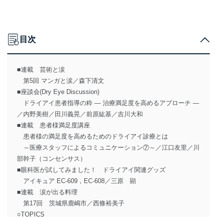
目次
■連載 芸術と涙
第5回 マンガと涙／森下清文
■座談会(Dry Eye Discussion)
ドライアイ患者指導の粋 ― 治療満足度を高めるアプローチ ―
／内野美樹／田川義晃／前原紘基／吉川大和
■連載 患者様満足度講座
患者様の満足度を高めるためのドライアイ診療とは
～医療スタッフによるコミュニケーション⑦～／江口友里／川
部幹子（コンセンサス）
■眼科医が試してみました！ ドライアイ関連グッズ
アイキュア EC-609，EC-608／三原 顕
■連載 涙が出る料理
第17回 茨城県鹿嶋市／西條裕美子
○TOPICS