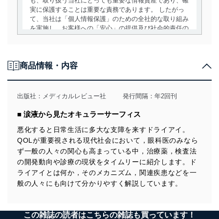
も、取り扱う当社にとっても重要な情報資産であり、確
実に保護することは重要な責務であります。 したがっ
て、当社は「個人情報保護」のための全社的な取り組み
を実施し、お客様への「安心」の提供及び社会的責任の
責務を果たすことを確実にいたします。
個人情報の取得・利用・提供について
商品情報・内容
当社は、個人情報の取得・利用・提供に際して、その利
用目的を明確にし、本人の同意を得たうえで利用目的の
達成に必要な範囲内で適法かつ公正な手段によって取
出版社：
メディカルレビュー社
発行間隔：年2回刊
得・利用・提供を行います。また、当社が保有している
個人情報は、同意を得ずに目的外利用、第三者への提
■ 涙液から見たオキュラーサーフィス
供・開示は行いません。当社においてはこれらの取り組
みを確実にするため、従業者等の教育を徹底してまいり
悪化すると日常生活に多大な支障を来すドライアイ。
ます。また、目的外利用を行わないために、適切な管理
QOLが重要視される現代社会において，眼科医のみなら
措置を講じます。
ず一般の人々の関心も高まっている中，治療薬，検査法
の開発動向や診療の現状をタイムリーに紹介します。ド
法令遵守
ライアイとは何か，そのメカニズム，関連疾患などを一
当社は、個人情報に関連する法令、国が定める指針及び
般の人々にも向けて分かりやすく解説しています。
その他の規範を遵守します。また、当社の管理の仕組み
に、これらの法令及びその他の規範を常に適合させま
す。
この雑誌の読者はこちらの雑誌も買っています！