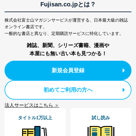
Fujisan.co.jpとは？
情報システムの使用に伴う漏洩等の防止
メール等により個人データの含まれるファイルを
株式会社富士山マガジンサービスが運営する、
日本最大級の雑誌
送信する場合に、当該ファイルへのパスワードを
オンライン書店です。
設定しています。
一般的な書店と異なり、
定期購読サービスに特化しています。
個人情報保護マネジメントシステムの継続的改善
雑誌、新聞、シリーズ書籍、漫画や
当社は、内部監査及びマネジメントレビューの機会を通
本屋にも無い古い本も見つかる！
じて、個人情報保護マネジメントシステムを継続的に改
善し、常に最良の状態を維持します。
新規会員登録
苦情及び相談受付け窓口
貴殿の個人情報及び当社の個人情報保護マネジメントシ
ステムに関するご相談及び苦情については以下までご連
初めてご利用の方へ
絡ください。
適切、かつ迅速に対応させていただきます。
法人サービスはこちら ＞
株式会社富士山マガジンサービス 個人情報問い合わせ
タイトル1万以上
試し読み
係
TEL：0570-200-223
FAX：03-5459-7073
e-mail：
cs@fujisan.co.jp