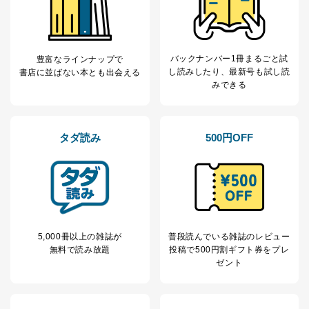
改訂：2025年2月20日
制定：2005年4月1日
株式会社富士山マガジンサービス
代表取締役会長 西野 伸一郎
バックナンバー1冊まるごと試
豊富なラインナップで
し読み
したり、最新号も試し読
書店に並ばない本とも出会える
個人情報の取扱いについて
みできる
１．個人情報保護管理者
当社は以下の個人情報保護管理者を設置し、個人情報保
タダ読み
500円OFF
護管理者の責任のもと、個人情報を取得・アクセス・利
用・提供・管理いたします。
東京都渋谷区南平台町16-11
株式会社富士山マガジンサービス
代表取締役会長 西野 伸一郎
個人情報保護管理者: 経営管理グループディレクター 前
田 嘉也
5,000冊以上の雑誌が
普段読んでいる雑誌のレビュー
無料で読み放題
投稿で
500円割ギフト券をプレ
２．利用目的
ゼント
当社が取り扱う開示対象個人情報の利用目的は次のとお
りです。