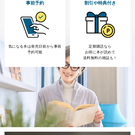
事前予約
割引や特典付き
No
個人情報の種類
利用目的
購入商品の配送のため
商品代金回収のため
ｅメール等による商品、サービ
ス、キャンペーン等の広告の案内
当社の定期購読サ
のため
1
ービス等をご利用
個人が特定できない形で取得した
の方の個人情報
閲覧履歴や購買履歴等の情報を分
気になる本は
発売日前から事前
定期購読なら
析して、趣味・嗜好に
予約可能
お得に本が読めて
応じた新商品・サービスに関する
送料無料の雑誌も！
広告のため
当社にお問合わせ
お問い合わせ対応、トラブル対
2
いただいた方の個
処、オペレーター教育など応対品
人情報
質向上のため
カスタマーQ＆Aサイトの投稿内容
の確認のため
ｅメール等によるカスタマーQ＆A
当社カスタマーQ＆
サイトのサービス内容のご案内の
3
Aサービス利用者
ため
ｅメール等による商品、サービ
ス、キャンペーン等の広告に関す
るご案内のため
採用応募者の方の
4
採用選考、ご連絡のため