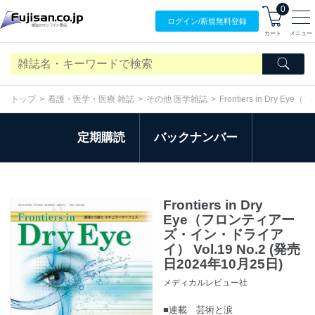
0
ログイン/
新規無料
登録
カート
メニュー
トップ
看護・医学・医療 雑誌
その他 医学雑誌
Frontiers in Dr
定期購読
バックナンバー
Frontiers in Dry
Eye（フロンティアー
ズ・イン・ドライア
イ） Vol.19 No.2 (発売
日2024年10月25日)
メディカルレビュー社
■連載 芸術と涙