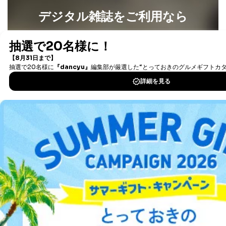
個人情報
デジタル雑誌をご利用なら
当社の従業者の個
人事、総務などの雇用管理等のた
5
人情報
め
最新号〜バックナンバーまで7000冊以上の雑誌
（電子
パートナー（提携
購入商品配送のため
企業）からの委託
提携企業及びお客様がご購入され
書籍）が無料で読み放題！
により当社の
た商品の発売元企業からのｅメー
タダ読みサービス
を楽しもう！
6
定期購読サービス
ル等による商品、
等をご利用の方の
サービス、キャンペーン等の広告
個人情報
に関するご案内のため
DOWNLOAD FOR IOS
当社のサービス利用状況の把握お
よびその分析のため
DOWNLOAD FOR ANDROID
お問い合わせ対応、トラブル対
SNS公式アカウン
処、オペレーター教育など応対品
7
トに登録された方
質向上のため
の個人情報
その他当社のプライバシーポリシ
ご利用方法はこちら
ー等にて公表する利用目的達成の
ため
※上記の利用目的のうちNo.1～5については保有個人デ
ータ（開示対象個人情報）の利用目的であり、下記4.の
総合案内
開示等のご請求に対応させていただきます。
なお、6、7については、パートナー（提携企業）様又は
アフィリエイト
採用情報
各SNS運営会社様にご請求いただきますようお願い致し
ます。