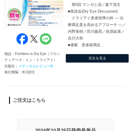
第5回 マンガと涙／森下清文
■座談会(Dry Eye Discussion)
ドライアイ患者指導の粋 ― 治
療満足度を高めるアプローチ ―／
内野美樹／田川義晃／前原紘基／
吉川大和
■連載 患者様満足...
雑誌：Frontiers in Dry Eye（フロン
目次を見る
ティアーズ・イン・ドライアイ）
出版社：
メディカルレビュー社
発行間隔：年2回刊
ご注文はこちら
2024年10月25日発売号単品