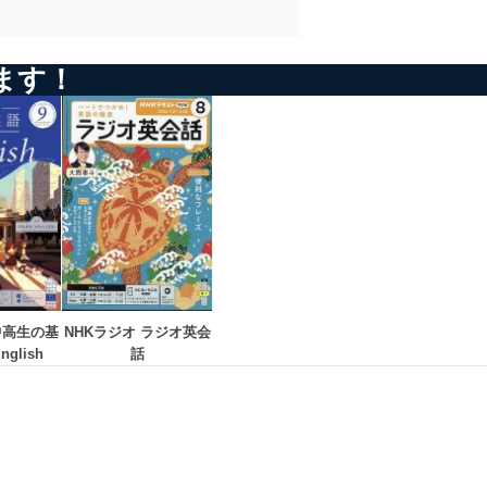
ます！
中高生の基
NHKラジオ ラジオ英会
nglish
話