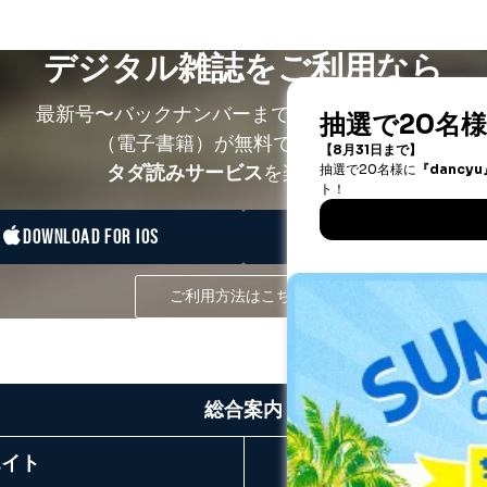
デジタル雑誌をご利用なら
最新号〜バックナンバーまで7000冊以上の雑誌
（電子書籍）が無料で読み放題！
タダ読みサービス
を楽しもう！
DOWNLOAD FOR IOS
DOWNLOAD FOR ANDRO
ご利用方法はこちら
総合案内
エイト