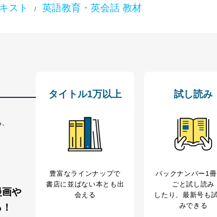
テキスト
英語教育・英会話 教材
/
タイトル1万以上
試し読み
る、
豊富なラインナップで
バックナンバー1
書店に並ばない本とも出
ごと試し読み
漫画や
会える
したり、最新号も
みできる
る！