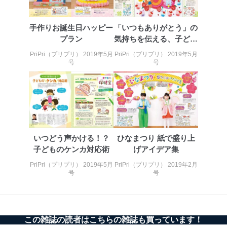
手作りお誕生日ハッピー
「いつもありがとう」の
プラン
気持ちを伝える、子ども
たちからの贈り物
PriPri（プリプリ） 2019年5月
PriPri（プリプリ） 2019年5月
号
号
いつどう声かける！？
ひなまつり 紙で盛り上
子どものケンカ対応術
げアイデア集
PriPri（プリプリ） 2019年5月
PriPri（プリプリ） 2019年2月
号
号
この雑誌の読者はこちらの雑誌も買っています！