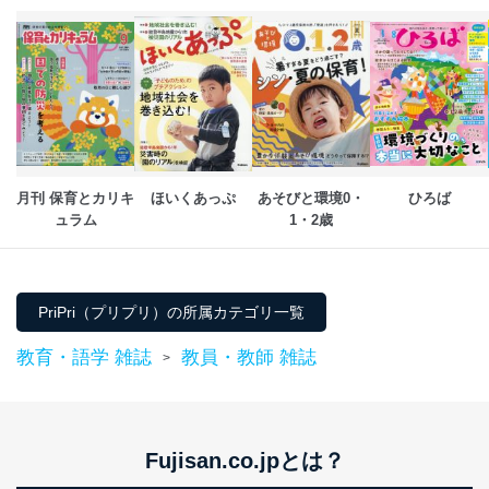
月刊 保育とカリキ
ほいくあっぷ
あそびと環境0・
ひろば
ュラム
1・2歳
PriPri（プリプリ）の所属カテゴリ一覧
教育・語学 雑誌
教員・教師 雑誌
>
Fujisan.co.jpとは？