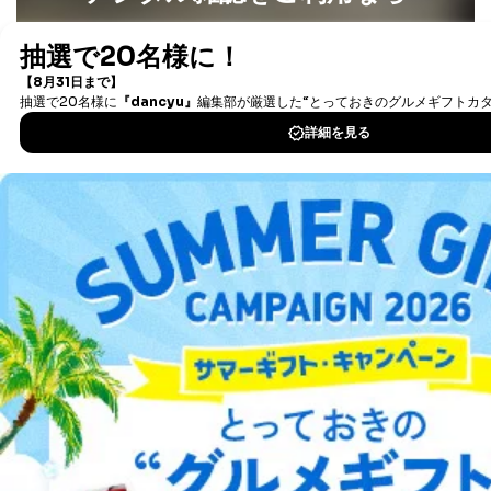
最新号〜バックナンバーまで7000冊以上の雑誌
（電子
書籍）が無料で読み放題！
タダ読みサービス
を楽しもう！
DOWNLOAD FOR IOS
DOWNLOAD FOR ANDROID
ご利用方法はこちら
総合案内
アフィリエイト
採用情報
プレスリリース
お問い合わせ