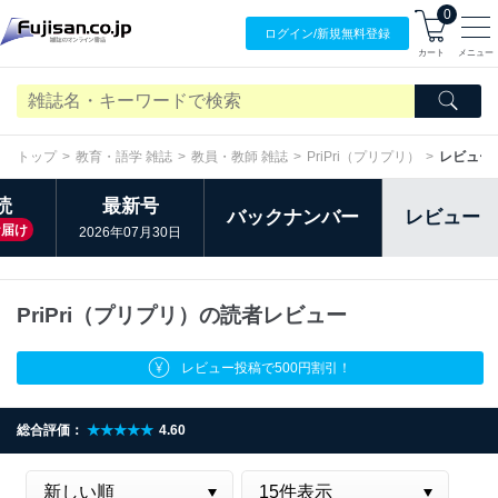
0
ログイン/
新規無料
登録
カート
メニュー
トップ
教育・語学 雑誌
教員・教師 雑誌
PriPri（プリプリ）
レビュー
読
最新号
バックナンバー
レビュー
お届け
2026年07月30日
PriPri（プリプリ）の読者レビュー
レビュー投稿で500円割引！
総合評価：
★★★★★
4.60