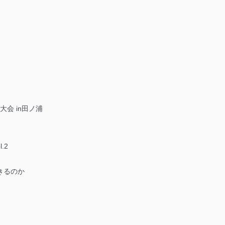
会 in田ノ浦
.2
できるのか