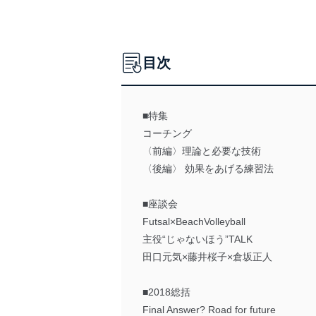
目次
■特集
コーチング
〈前編〉理論と必要な技術
〈後編〉 効果をあげる練習法
■座談会
Futsal×BeachVolleyball
主役“じゃないほう”TALK
田口元気×藤井桜子×倉坂正人
■2018総括
Final Answer? Road for future