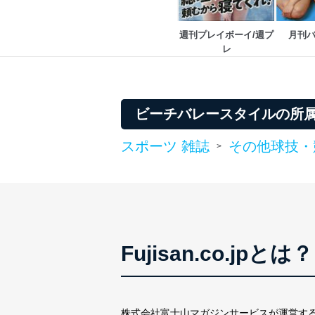
FAX：03-5459-7073
e-mail：
cs@fujisan.co.jp
週刊プレイボーイ/週プ
月刊
改訂：2025年2月20日
レ
制定：2005年4月1日
株式会社富士山マガジンサ
代表取締役会長 西野 伸一
個人情報の取扱いについ
ビーチバレースタイルの所
１．個人情報保護管理者
スポーツ 雑誌
その他球技・
>
当社は以下の個人情報保護
いたします。
東京都渋谷区南平台町16-11
株式会社富士山マガジンサ
代表取締役会長 西野 伸一
Fujisan.co.jpとは？
個人情報保護管理者: 経営管
２．利用目的
当社が取り扱う開示対象個
株式会社富士山マガジンサービスが運営す