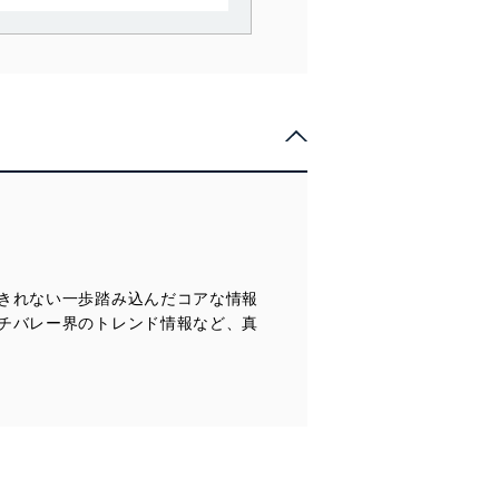
で利用目的の達成に必要な範
情報は、同意を得ずに目的外
従業者等の教育を徹底してま
管理の仕組みに、これらの法
きれない一歩踏み込んだコアな情報
全対策を実施し、個人情報の
チバレー界のトレンド情報など、真
ータへの不要なアクセスを防止
ータベース等を取り扱う情報