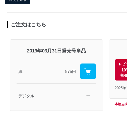
ご注文はこちら
2019年03月31日発売号単品
レビ
10
紙
875円
割
2025
デジタル
―
本物志