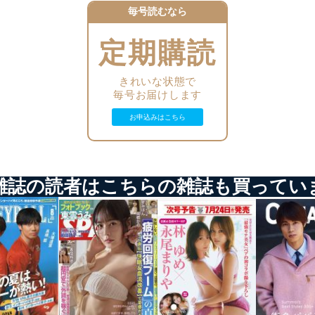
毎号読むなら
等の防止
機器等のオペレーティングシステムを最新の状態に保持しています。
定期購読
機器等にセキュリティ対策ソフトウェア等を導入し、自動更新 機能等
きれいな状態で
毎号お届けします
う漏洩等の防止
ータの含まれるファイルを送信する場合に、当該ファイルへのパスワー
お申込みはこちら
ステムの継続的改善
ジメントレビューの機会を通じて、個人情報保護マネジメントシステム
雑誌の読者はこちらの雑誌も買ってい
個人情報保護マネジメントシステムに関するご相談及び苦情については
ていただきます。
ビス 個人情報問い合わせ係