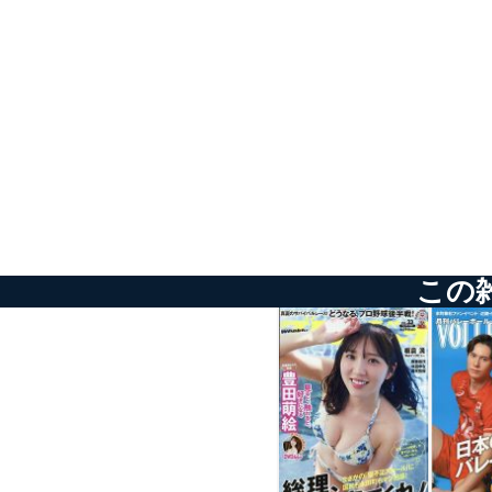
外部からの不正アクセス
個人データを取り扱う
個人データを取り扱う
としています。
情報システムの使用に伴
メール等により個人デ
個人情報保護マネジメントシ
当社は、内部監査及びマネ
この
の状態を維持します。
苦情及び相談受付け窓口
貴殿の個人情報及び当社の
適切、かつ迅速に対応させ
株式会社富士山マガジンサー
TEL：0570-200-223