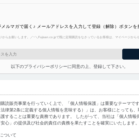
メルマガで届く♪ メールアドレスを入力して登録（解除）ボタンを
からお願いします。／~＼Fujisan.co.jpで既に定期購読をなさっているお客様は、マイページ
以下のプライバシーポリシーに同意の上、登録して下さい。
期購読販売事業を行っていく上で、「個人情報保護」は重要なテーマで
る法律第2条に定義する個人情報を意味する）」は、お客様にとっても、
護することは重要な責務であります。 したがって、当社は「個人情報
「安心」の提供及び社会的責任の責務を果たすことを確実にいたします
について