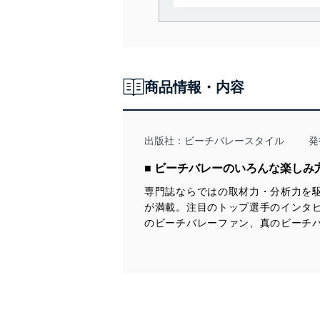
当社は、個人情報の取得・
囲内で適法かつ公正な手段
利用、第三者への提供・開
いります。また、目的外利
商品情報・内容
法令遵守
当社は、個人情報に関連す
令及びその他の規範を常に
出版社：
ビーチバレースタイル
発
個人情報の安全管理措置
■ ビーチバレーのいろんな楽し
専門誌ならではの取材力・分析力を
当社は、個人情報の正確性
が満載。注目のトップ選手のインタ
漏えい、滅失またはき損の
のビーチバレーファン、真のビーチ
アクセス制御
個人データを取り扱う
しています。
アクセス者の識別と認証
機器に標準装備されて
システムを使用する従