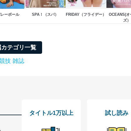
バレーボール
SPA！（スパ）
FRIDAY（フライデー）
OCEANS(
ズ）
ービス
郎
て
属カテゴリ一覧
競技 雑誌
管理者を設置し、個人情報保護管理者の責任のもと、個人情報を取得・
ービス
郎
理グループディレクター 前田 嘉也
タイトル1万以上
試し読み
人情報の利用目的は次のとおりです。
る、