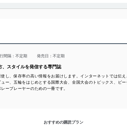
利用・提供に際して、その利用目的を明確にし、本人の同意を得たうえ
によって取得・利用・提供を行います。また、当社が保有している個人
示は行いません。当社においてはこれらの取り組みを確実にするため、
用を行わないために、適切な管理措置を講じます。
る法令、国が定める指針及びその他の規範を遵守します。また、当社の
適合させます。
行間隔：不定期
発売日：不定期
み方、スタイルを発信する専門誌
駆使し、保存率の高い情報をお届けします。インターネットでは伝え
及び安全性を確保するために、下記セキュリティ対策をはじめとする安
ビュー、五輪をはじめとする国際大会、全国大会のトピックス、ビー
防止及び是正に努めます。
バレープレーヤーのための一冊です。
ことのできる機器及び当該機器を取り扱う従業者を明確化し、 個人デ
いるユーザー制御機能（ユーザーアカウント制御）により、個人情報デ
おすすめの購読プラン
業者を識別・認証しています。