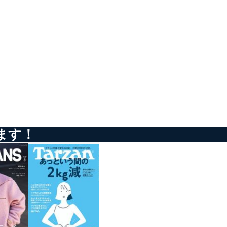
の活用により、これを最新状態
ドを設定しています。
を継続的に改善し、常に最良
ます！
以下までご連絡ください。