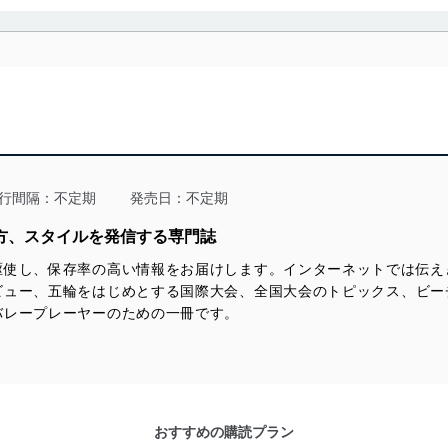
利用・提供に際して、その利用目的を明確にし、本人の同意を得たうえ
によって取得・利用・提供を行います。また、当社が保有している個人
示は行いません。当社においてはこれらの取り組みを確実にするため、
用を行わないために、適切な管理措置を講じます。
る法令、国が定める指針及びその他の規範を遵守します。また、当社の
適合させます。
行間隔：不定期
発売日：不定期
み方、スタイルを発信する専門誌
駆使し、保存率の高い情報をお届けします。インターネットでは伝え
及び安全性を確保するために、下記セキュリティ対策をはじめとする安
ビュー、五輪をはじめとする国際大会、全国大会のトピックス、ビー
防止及び是正に努めます。
バレープレーヤーのための一冊です。
ことのできる機器及び当該機器を取り扱う従業者を明確化し、 個人デ
いるユーザー制御機能（ユーザーアカウント制御）により、個人情報デ
おすすめの購読プラン
業者を識別・認証しています。