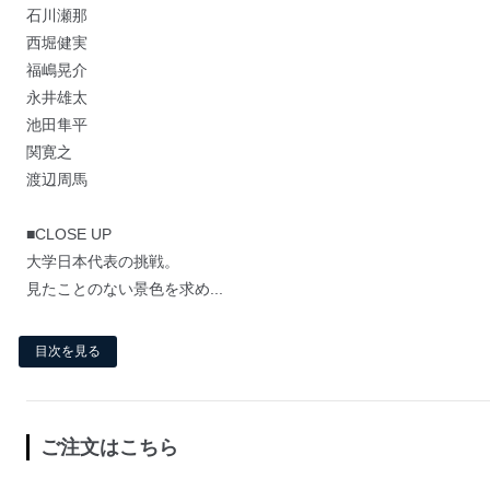
石川瀬那
西堀健実
福嶋晃介
永井雄太
池田隼平
関寛之
渡辺周馬
■CLOSE UP
大学日本代表の挑戦。
見たことのない景色を求め...
目次を見る
ご注文はこちら