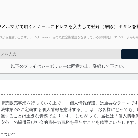
メルマガで届く♪ メールアドレスを入力して登録（解除）ボタンを
からお願いします。／~＼Fujisan.co.jpで既に定期購読をなさっているお客様は、マイページ
以下のプライバシーポリシーに同意の上、登録して下さい。
期購読販売事業を行っていく上で、「個人情報保護」は重要なテーマで
る法律第2条に定義する個人情報を意味する）」は、お客様にとっても、
護することは重要な責務であります。 したがって、当社は「個人情報
「安心」の提供及び社会的責任の責務を果たすことを確実にいたします
について