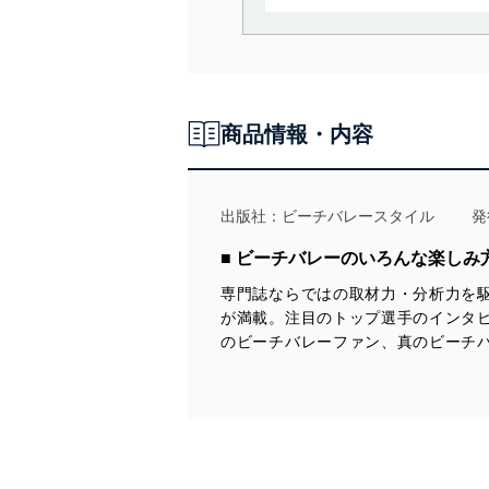
当社は、個人情報の取得・
囲内で適法かつ公正な手段
利用、第三者への提供・開
いります。また、目的外利
商品情報・内容
法令遵守
当社は、個人情報に関連す
令及びその他の規範を常に
出版社：
ビーチバレースタイル
発
個人情報の安全管理措置
■ ビーチバレーのいろんな楽し
専門誌ならではの取材力・分析力を
当社は、個人情報の正確性
が満載。注目のトップ選手のインタ
漏えい、滅失またはき損の
のビーチバレーファン、真のビーチ
アクセス制御
個人データを取り扱う
しています。
アクセス者の識別と認証
機器に標準装備されて
システムを使用する従