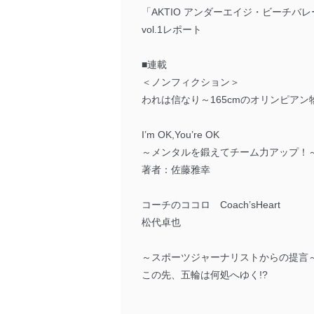
「AKTIO アンダーエイジ・ビーチバ
vol.1レポート
■連載
＜ノンフィクション＞
われは信なり～165cmのオリンピアン
I’m OK,You’re OK
～メンタルを鍛えてチーム力アップ
著者：佐藤雅幸
コーチのココロ Coach’sHeart
松代卓也
～スポーツジャーナリストからの提言
この先、五輪は何処へゆく!?