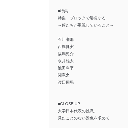
■特集
特集 ブロックで勝負する
～僕たちが重視していること～
石川瀬那
西堀健実
福嶋晃介
永井雄太
池田隼平
関寛之
渡辺周馬
■CLOSE UP
大学日本代表の挑戦。
見たことのない景色を求めて