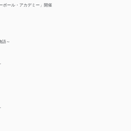
レーボール・アカデミー」開催
物語～
！～
～