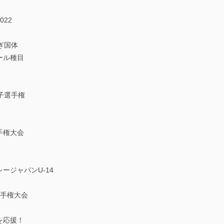
22
ぎ国体
ール種目
子選手権
手権大会
ージャパンU-14
選手権大会
を応援！