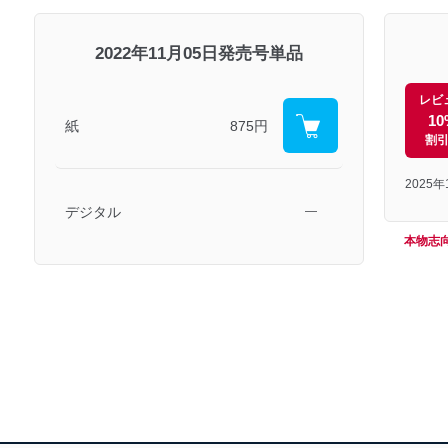
2022年11月05日発売号単品
レビ
10
紙
875円
割
2025
デジタル
―
本物志