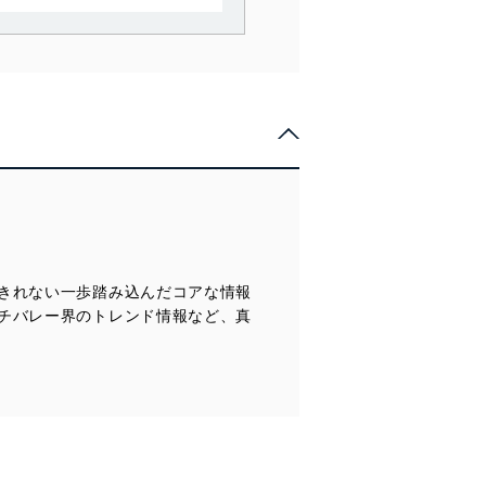
で利用目的の達成に必要な範
情報は、同意を得ずに目的外
従業者等の教育を徹底してま
管理の仕組みに、これらの法
きれない一歩踏み込んだコアな情報
全対策を実施し、個人情報の
チバレー界のトレンド情報など、真
ータへの不要なアクセスを防止
ータベース等を取り扱う情報