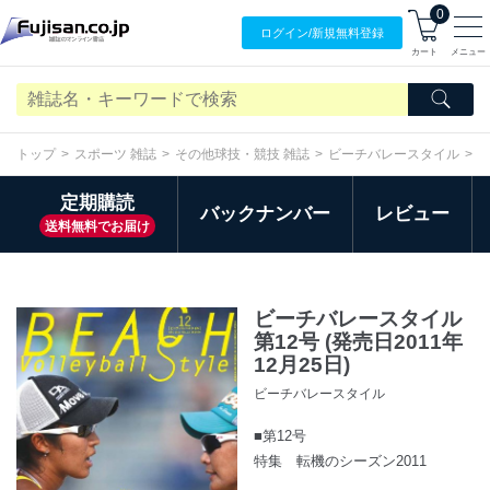
0
ログイン/
新規無料
登録
カート
メニュー
トップ
スポーツ 雑誌
その他球技・競技 雑誌
ビーチバレースタイル
定期購読
バックナンバー
レビュー
送料無料でお届け
ビーチバレースタイル
第12号 (発売日2011年
12月25日)
ビーチバレースタイル
■第12号
特集 転機のシーズン2011