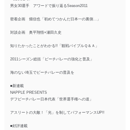
男女30選手 アワードで振り返るSeason2011
密着企画 畑信也「初めてつかんだ日本一の裏側…」
対談企画 奥平翔悟×瀬田久史
知りたかったことがわかる!!「観戦バイブルＱ＆Ａ」
2011シーズン総括「ビーチバレーの強化と普及」
海のない埼玉でビーチバレーの普及を
■新連載
NAPPLE PRESENTS
デフビーチバレー日本代表「世界選手権への道」
アスリートの大敵！「光」を制してパフォーマンスUP!!
■好評連載