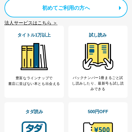
１．個人情報保護管理者
初めてご利用の方へ
当社は以下の個人情報保護管理者を設置し、個人情報保
護管理者の責任のもと、個人情報を取得・アクセス・利
法人サービスはこちら ＞
用・提供・管理いたします。
タイトル1万以上
試し読み
東京都渋谷区南平台町16-11
株式会社富士山マガジンサービス
代表取締役会長 西野 伸一郎
個人情報保護管理者: 経営管理グループディレクター 前
田 嘉也
２．利用目的
バックナンバー1冊まるごと試
豊富なラインナップで
当社が取り扱う開示対象個人情報の利用目的は次のとお
し読み
したり、最新号も試し読
書店に並ばない本とも出会える
りです。
みできる
No
個人情報の種類
利用目的
購入商品の配送のため
商品代金回収のため
ｅメール等による商品、サービ
タダ読み
500円OFF
ス、キャンペーン等の広告の案内
当社の定期購読サ
のため
1
ービス等をご利用
個人が特定できない形で取得した
の方の個人情報