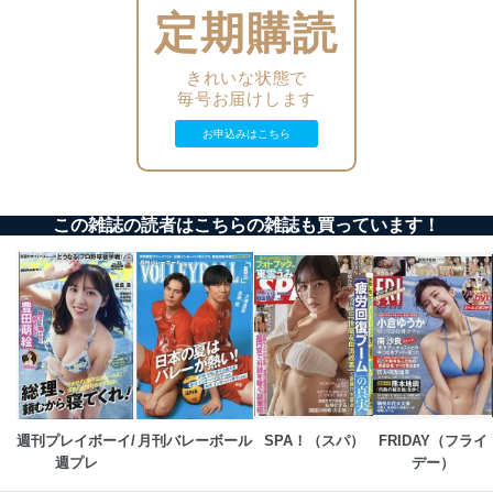
個人データを取り扱うことのできる機器及び当該
定期購読
機器を取り扱う従業者を明確化し、 個人データへ
の不要なアクセスを防止しています。
きれいな状態で
毎号お届けします
アクセス者の識別と認証
機器に標準装備されているユーザー制御機能（ユ
お申込みはこちら
ーザーアカウント制御）により、個人情報データ
ベース等を取り扱う情報システムを使用する従業
者を識別・認証しています。
外部からの不正アクセス等の防止
この雑誌の読者はこちらの雑誌も買っています！
個人データを取り扱う機器等のオペレーティング
システムを最新の状態に保持しています。
個人データを取り扱う機器等にセキュリティ対策
ソフトウェア等を導入し、自動更新 機能等の活用
により、これを最新状態としています。
情報システムの使用に伴う漏洩等の防止
メール等により個人データの含まれるファイルを
送信する場合に、当該ファイルへのパスワードを
設定しています。
週刊プレイボーイ/
月刊バレーボール
SPA！（スパ）
FRIDAY（フライ
週プレ
デー）
個人情報保護マネジメントシステムの継続的改善