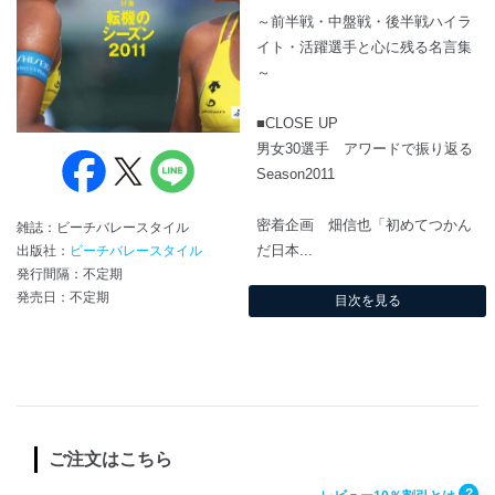
～前半戦・中盤戦・後半戦ハイラ
イト・活躍選手と心に残る名言集
～
■CLOSE UP
男女30選手 アワードで振り返る
Season2011
密着企画 畑信也「初めてつかん
雑誌：ビーチバレースタイル
だ日本...
出版社：
ビーチバレースタイル
発行間隔：不定期
発売日：不定期
目次を見る
ご注文はこちら
?