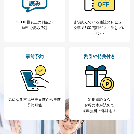
閲覧履歴や購買履歴等の情報を分
析して、趣味・嗜好に
応じた新商品・サービスに関する
広告のため
5,000冊以上の雑誌が
普段読んでいる雑誌のレビュー
当社にお問合わせ
お問い合わせ対応、トラブル対
無料で読み放題
投稿で
500円割ギフト券をプレ
2
いただいた方の個
処、オペレーター教育など応対品
ゼント
人情報
質向上のため
カスタマーQ＆Aサイトの投稿内容
の確認のため
ｅメール等によるカスタマーQ＆A
事前予約
割引や特典付き
当社カスタマーQ＆
サイトのサービス内容のご案内の
3
Aサービス利用者
ため
ｅメール等による商品、サービ
ス、キャンペーン等の広告に関す
るご案内のため
採用応募者の方の
4
採用選考、ご連絡のため
個人情報
当社の従業者の個
人事、総務などの雇用管理等のた
気になる本は
発売日前から事前
定期購読なら
5
人情報
め
予約可能
お得に本が読めて
パートナー（提携
購入商品配送のため
送料無料の雑誌も！
企業）からの委託
提携企業及びお客様がご購入され
により当社の
た商品の発売元企業からのｅメー
6
定期購読サービス
ル等による商品、
等をご利用の方の
サービス、キャンペーン等の広告