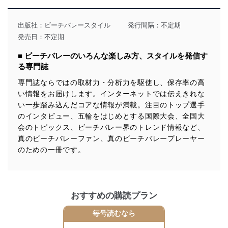
当社は、個人情報の取得・利用・提供に際して、その利
用目的を明確にし、本人の同意を得たうえで利用目的の
達成に必要な範囲内で適法かつ公正な手段によって取
出版社：
ビーチバレースタイル
発行間隔：不定期
得・利用・提供を行います。また、当社が保有している
発売日：不定期
個人情報は、同意を得ずに目的外利用、第三者への提
供・開示は行いません。当社においてはこれらの取り組
■ ビーチバレーのいろんな楽しみ方、スタイルを発信す
みを確実にするため、従業者等の教育を徹底してまいり
る専門誌
ます。また、目的外利用を行わないために、適切な管理
措置を講じます。
専門誌ならではの取材力・分析力を駆使し、保存率の高
い情報をお届けします。インターネットでは伝えきれな
法令遵守
い一歩踏み込んだコアな情報が満載。注目のトップ選手
当社は、個人情報に関連する法令、国が定める指針及び
のインタビュー、五輪をはじめとする国際大会、全国大
その他の規範を遵守します。また、当社の管理の仕組み
会のトピックス、ビーチバレー界のトレンド情報など、
に、これらの法令及びその他の規範を常に適合させま
真のビーチバレーファン、真のビーチバレープレーヤー
す。
のための一冊です。
個人情報の安全管理措置
当社は、個人情報の正確性及び安全性を確保するため
に、下記セキュリティ対策をはじめとする安全対策を実
おすすめの購読プラン
施し、個人情報の漏えい、滅失またはき損の防止及び是
正に努めます。
毎号読むなら
アクセス制御