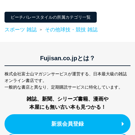
当社は、内部監査及びマネジメントレビューの機会を通
じて、個人情報保護マネジメントシステムを継続的に改
善し、常に最良の状態を維持します。
ビーチバレースタイルの所属カテゴリ一覧
苦情及び相談受付け窓口
スポーツ 雑誌
その他球技・競技 雑誌
>
貴殿の個人情報及び当社の個人情報保護マネジメントシ
ステムに関するご相談及び苦情については以下までご連
絡ください。
適切、かつ迅速に対応させていただきます。
Fujisan.co.jpとは？
株式会社富士山マガジンサービス 個人情報問い合わせ
係
株式会社富士山マガジンサービスが運営する、
日本最大級の雑誌
TEL：0570-200-223
オンライン書店です。
FAX：03-5459-7073
一般的な書店と異なり、
定期購読サービスに特化しています。
e-mail：
cs@fujisan.co.jp
雑誌、新聞、シリーズ書籍、漫画や
改訂：2025年2月20日
制定：2005年4月1日
本屋にも無い古い本も見つかる！
株式会社富士山マガジンサービス
代表取締役会長 西野 伸一郎
新規会員登録
個人情報の取扱いについて