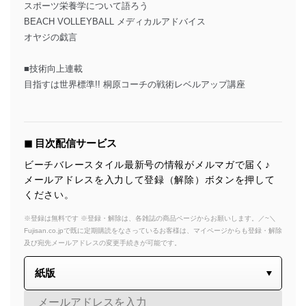
スポーツ栄養学について語ろう
BEACH VOLLEYBALL メディカルアドバイス
オヤジの戯言
■技術向上連載
目指すは世界標準!! 桐原コーチの戦術レベルアップ講座
◼︎ 目次配信サービス
ビーチバレースタイル最新号の情報がメルマガで届く♪
メールアドレスを入力して登録（解除）ボタンを押して
ください。
※登録は無料です ※登録・解除は、各雑誌の商品ページからお願いします。／~＼
Fujisan.co.jpで既に定期購読をなさっているお客様は、マイページからも登録・解除
及び宛先メールアドレスの変更手続きが可能です。