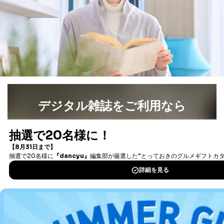
個人情報
に関するご案内のため
当社のサービス利用状況の把握お
よびその分析のため
お問い合わせ対応、トラブル対
SNS公式アカウン
処、オペレーター教育など応対品
7
トに登録された方
質向上のため
の個人情報
その他当社のプライバシーポリシ
ー等にて公表する利用目的達成の
ため
※上記の利用目的のうちNo.1～5については保有個人デ
デジタル雑誌をご利用なら
ータ（開示対象個人情報）の利用目的であり、下記4.の
開示等のご請求に対応させていただきます。
最新号〜バックナンバーまで7000冊以上の雑誌
（電子
なお、6、7については、パートナー（提携企業）様又は
書籍）が無料で読み放題！
各SNS運営会社様にご請求いただきますようお願い致し
ます。
タダ読みサービス
を楽しもう！
３．個人情報の第三者提供について
DOWNLOAD FOR IOS
当社は、取得した個人情報を適切に管理し､あらかじめ
本人の同意を得ることなく第三者に提供することはあり
DOWNLOAD FOR ANDROID
ません。ただし、次の場合は除きます。
法令に基づく場合