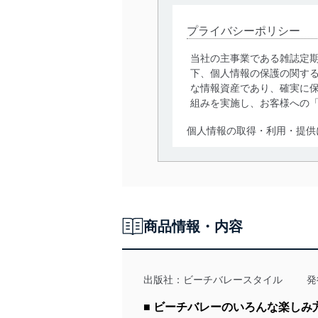
プライバシーポリシー
当社の主事業である雑誌定
下、個人情報の保護の関す
な情報資産であり、確実に保
組みを実施し、お客様への
個人情報の取得・利用・提供
当社は、個人情報の取得・
囲内で適法かつ公正な手段
利用、第三者への提供・開
いります。また、目的外利
商品情報・内容
法令遵守
当社は、個人情報に関連す
令及びその他の規範を常に
出版社：
ビーチバレースタイル
発
個人情報の安全管理措置
■ ビーチバレーのいろんな楽し