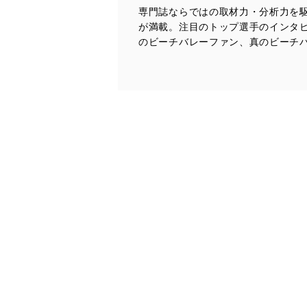
専門誌ならではの取材力・分析力を
当社は、個人情報の正確性
が満載。注目のトップ選手のインタ
漏えい、滅失またはき損の
のビーチバレーファン、真のビーチ
アクセス制御
個人データを取り扱う
しています。
アクセス者の識別と認証
機器に標準装備されて
システムを使用する従
外部からの不正アクセス
個人データを取り扱う
個人データを取り扱う
としています。
情報システムの使用に伴
メール等により個人デ
個人情報保護マネジメントシ
当社は、内部監査及びマネ