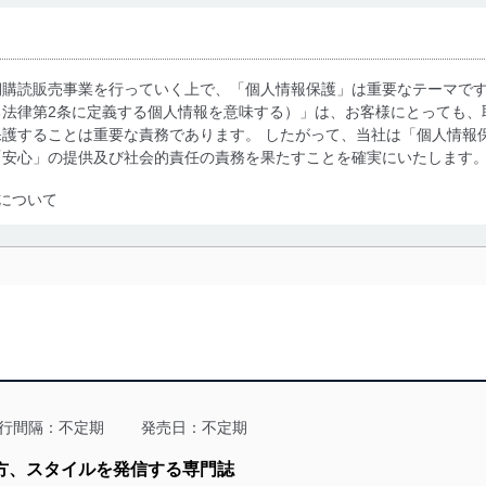
期購読販売事業を行っていく上で、「個人情報保護」は重要なテーマで
る法律第2条に定義する個人情報を意味する）」は、お客様にとっても、
護することは重要な責務であります。 したがって、当社は「個人情報
「安心」の提供及び社会的責任の責務を果たすことを確実にいたします
について
利用・提供に際して、その利用目的を明確にし、本人の同意を得たうえ
によって取得・利用・提供を行います。また、当社が保有している個人
示は行いません。当社においてはこれらの取り組みを確実にするため、
用を行わないために、適切な管理措置を講じます。
る法令、国が定める指針及びその他の規範を遵守します。また、当社の
適合させます。
行間隔：不定期
発売日：不定期
み方、スタイルを発信する専門誌