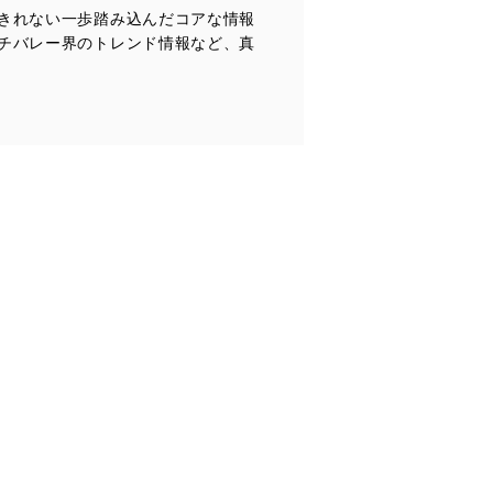
きれない一歩踏み込んだコアな情報
全対策を実施し、個人情報の
チバレー界のトレンド情報など、真
ータへの不要なアクセスを防止
ータベース等を取り扱う情報
の活用により、これを最新状態
ドを設定しています。
を継続的に改善し、常に最良