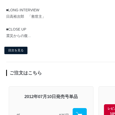
■LONG INTERVIEW
日高裕次郎 「救世主」
■CLOSE UP
震災からの復...
目次を見る
ご注文はこちら
2012年07月10日発売号単品
レビ
10