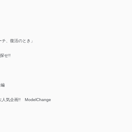
ーチ、復活のとき」
せ!!
ー編
画!! ModelChange