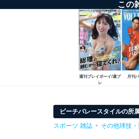
この
の状態を維持します。
苦情及び相談受付け窓口
貴殿の個人情報及び当社の
適切、かつ迅速に対応させ
株式会社富士山マガジンサー
TEL：0570-200-223
FAX：03-5459-7073
e-mail：
cs@fujisan.co.jp
週刊プレイボーイ/週プ
月刊
改訂：2025年2月20日
レ
制定：2005年4月1日
株式会社富士山マガジンサ
代表取締役会長 西野 伸一
個人情報の取扱いについ
ビーチバレースタイルの所
１．個人情報保護管理者
スポーツ 雑誌
その他球技・
>
当社は以下の個人情報保護