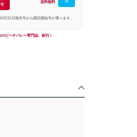
送料無料
引可
年10月31日発売号から購読開始号が選べます。
向のビーチバレー専門誌、創刊！