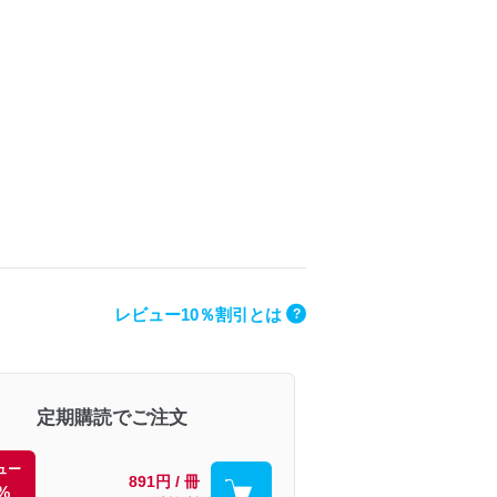
レビュー10％割引とは
?
定期購読でご注文
ュー
891円 / 冊
%