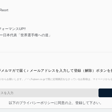
ort
ーマンスUP!!
チバレー日本代表「世界選手権への道」
メルマガで届く♪ メールアドレスを入力して登録（解除）ボタンを
からお願いします。／~＼Fujisan.co.jpで既に定期購読をなさっているお客様は、マイページ
以下のプライバシーポリシーに同意の上、登録して下さい。