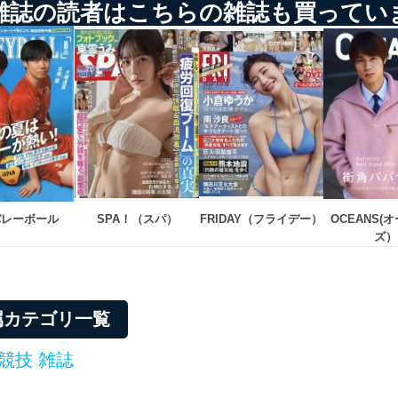
雑誌の読者はこちらの雑誌も買ってい
個人情報保護マネジメントシステムに関するご相談及び苦情については
ていただきます。
ビス 個人情報問い合わせ係
バレーボール
SPA！（スパ）
FRIDAY（フライデー）
OCEANS(
ズ）
ービス
郎
て
属カテゴリ一覧
競技 雑誌
管理者を設置し、個人情報保護管理者の責任のもと、個人情報を取得・