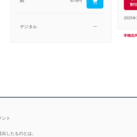
紙
875円
割
2025
デジタル
―
本物志
メント
見出したものとは。