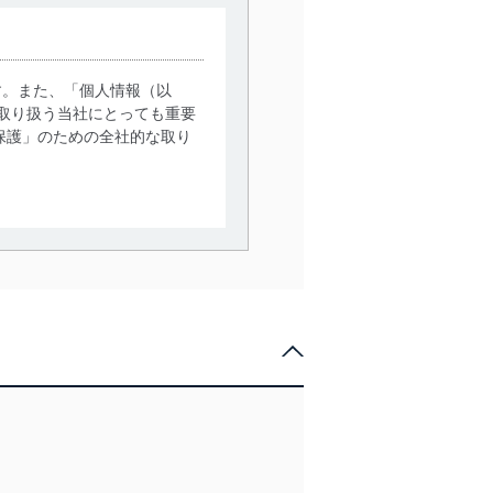
す。また、「個人情報（以
取り扱う当社にとっても重要
保護」のための全社的な取り
。
で利用目的の達成に必要な範
情報は、同意を得ずに目的外
従業者等の教育を徹底してま
管理の仕組みに、これらの法