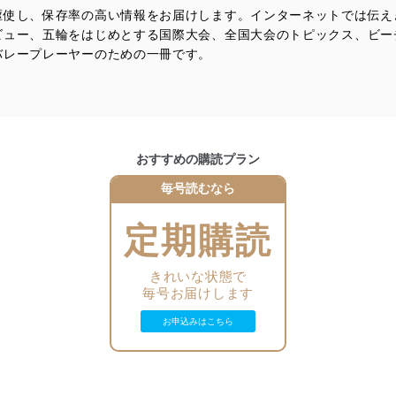
駆使し、保存率の高い情報をお届けします。インターネットでは伝え
及び安全性を確保するために、下記セキュリティ対策をはじめとする安
ビュー、五輪をはじめとする国際大会、全国大会のトピックス、ビー
防止及び是正に努めます。
バレープレーヤーのための一冊です。
ことのできる機器及び当該機器を取り扱う従業者を明確化し、 個人デ
いるユーザー制御機能（ユーザーアカウント制御）により、個人情報デ
おすすめの購読プラン
業者を識別・認証しています。
毎号読むなら
等の防止
機器等のオペレーティングシステムを最新の状態に保持しています。
定期購読
機器等にセキュリティ対策ソフトウェア等を導入し、自動更新 機能等
きれいな状態で
毎号お届けします
う漏洩等の防止
ータの含まれるファイルを送信する場合に、当該ファイルへのパスワー
お申込みはこちら
ステムの継続的改善
ジメントレビューの機会を通じて、個人情報保護マネジメントシステム