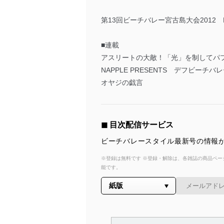
第13回ビーチバレー宮古島大会2012 Re
■連載
アスリートの大敵！「光」を制してパフォ
NAPPLE PRESENTS デフビー
オヤジの戯言
◼︎ 目次配信サービス
ビーチバレースタイル最新号の情報が
※登録は無料です ※登録・解除は、各雑誌の商品ページ
能です。