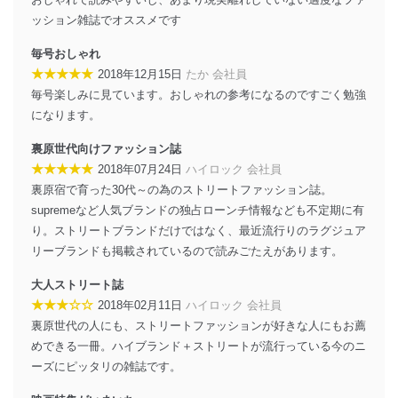
ッション雑誌でオススメです
毎号おしゃれ
★★★★★
2018年12月15日
たか 会社員
毎号楽しみに見ています。おしゃれの参考になるのですごく勉強
になります。
裏原世代向けファッション誌
★★★★★
2018年07月24日
ハイロック 会社員
裏原宿で育った30代～の為のストリートファッション誌。
supremeなど人気ブランドの独占ローンチ情報なども不定期に有
り。ストリートブランドだけではなく、最近流行りのラグジュア
リーブランドも掲載されているので読みごたえがあります。
大人ストリート誌
★★★☆☆
2018年02月11日
ハイロック 会社員
裏原世代の人にも、ストリートファッションが好きな人にもお薦
めできる一冊。ハイブランド＋ストリートが流行っている今のニ
ーズにピッタリの雑誌です。