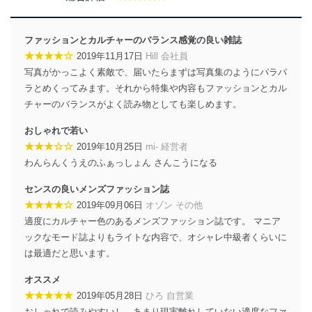
ファッションとカルチャーのバランス感覚の良い雑誌
★★★★☆
2019年11月17日
Hill 会社員
写真がかっこよく素敵で、届いたらまずは写真集のようにパラパ
ラとめくってみます。それから特集や内容もファッションとカル
チャーのバランスがよく読み物としても楽しめます。
おしゃれで若い
★★★☆☆
2019年10月25日
mi- 経営者
わんらんくうえのふぁっしょん さんこうになる
センスの良いメンズファッション誌
★★★★☆
2019年09月06日
オゾン その他
適度にカルチャー色のあるメンズファッション誌です。 マニア
ックなモード誌よりもライトな内容で、オシャレ中級者くらいに
は最適だと思います。
オススメ
★★★★★
2019年05月28日
ひろ 自営業
おしゃれで読みやすいし、あまり現実離れしていない適度なファ