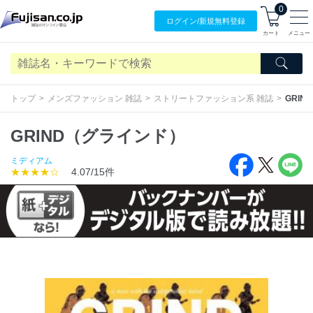
0
ログイン/
新規無料
登録
カート
メニュー
トップ
メンズファッション 雑誌
ストリートファッション系 雑誌
GRI
GRIND（グラインド）
ミディアム
★★★★☆
4.07/15件