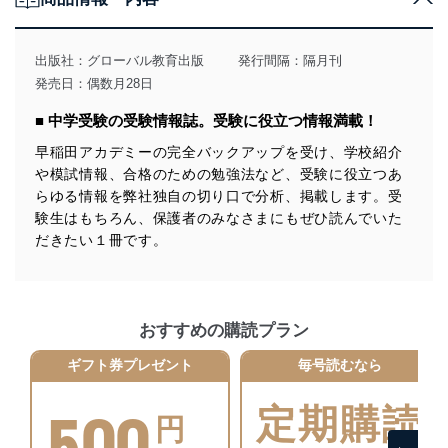
当社は、個人情報の取得・利用・提供に際して、その利
用目的を明確にし、本人の同意を得たうえで利用目的の
達成に必要な範囲内で適法かつ公正な手段によって取
出版社：
グローバル教育出版
発行間隔：隔月刊
得・利用・提供を行います。また、当社が保有している
発売日：偶数月28日
個人情報は、同意を得ずに目的外利用、第三者への提
供・開示は行いません。当社においてはこれらの取り組
■ 中学受験の受験情報誌。受験に役立つ情報満載！
みを確実にするため、従業者等の教育を徹底してまいり
ます。また、目的外利用を行わないために、適切な管理
早稲田アカデミーの完全バックアップを受け、学校紹介
措置を講じます。
や模試情報、合格のための勉強法など、受験に役立つあ
らゆる情報を弊社独自の切り口で分析、掲載します。受
法令遵守
験生はもちろん、保護者のみなさまにもぜひ読んでいた
当社は、個人情報に関連する法令、国が定める指針及び
だきたい１冊です。
その他の規範を遵守します。また、当社の管理の仕組み
に、これらの法令及びその他の規範を常に適合させま
す。
おすすめの購読プラン
個人情報の安全管理措置
ギフト券プレゼント
毎号読むなら
当社は、個人情報の正確性及び安全性を確保するため
に、下記セキュリティ対策をはじめとする安全対策を実
500
施し、個人情報の漏えい、滅失またはき損の防止及び是
定期購読
円
正に努めます。