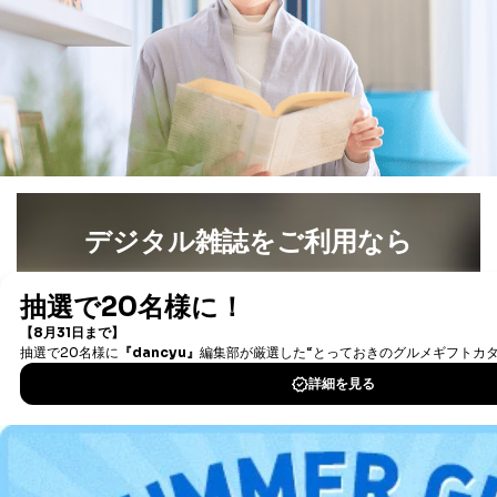
人の生命､身体または財産の保護のために必要がある
場合であって、本人の同意を得ることが困難であると
き。
公衆衛生の向上または児童の健全な育成の推進のため
に特に必要がある場合であって、本人の同意を得るこ
とが困難である場合。
国の機関もしくは地方公共団体またはその委託を受け
た者が法令の定める事務を遂行することに対して協力
する必要がある場合であって、本人の同意を得ること
により当該事務の遂行に支障を及ぼすおそれがあると
き。
デジタル雑誌をご利用なら
上記２．の利用目的を実施するために守秘義務を結ん
だ企業に、業務の一部として個人情報の取扱いを委
最新号〜バックナンバーまで7000冊以上の雑誌
（電子
託・提供する場合、その業務に必要な範囲で委託・提
書籍）が無料で読み放題！
供先企業に個人情報を開示することがあります。
タダ読みサービス
を楽しもう！
委託・提供先企業は具体的には以下のような企業です
が、これらに限りません。
委託先：カスタマーサポート支援会社 、クレジッ
DOWNLOAD FOR IOS
トカード決済などの決済代行・料金回収会社、広
告配信サービス会社
提供先：出版社、出版物発売元、卸売会社、販売
DOWNLOAD FOR ANDROID
店など商品の供給者、梱包会社、配送会社、新聞
販売店などの梱包・配送・配達会社