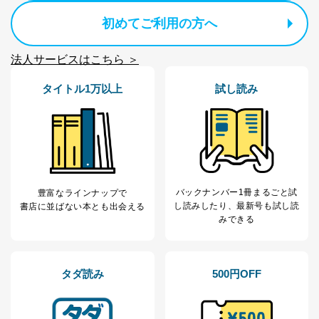
の方の個人情報
閲覧履歴や購買履歴等の情報を分
初めてご利用の方へ
析して、趣味・嗜好に
応じた新商品・サービスに関する
広告のため
法人サービスはこちら ＞
当社にお問合わせ
お問い合わせ対応、トラブル対
2
いただいた方の個
処、オペレーター教育など応対品
タイトル1万以上
試し読み
人情報
質向上のため
カスタマーQ＆Aサイトの投稿内容
の確認のため
ｅメール等によるカスタマーQ＆A
当社カスタマーQ＆
サイトのサービス内容のご案内の
3
Aサービス利用者
ため
ｅメール等による商品、サービ
ス、キャンペーン等の広告に関す
バックナンバー1冊まるごと試
豊富なラインナップで
るご案内のため
し読み
したり、最新号も試し読
書店に並ばない本とも出会える
採用応募者の方の
みできる
4
採用選考、ご連絡のため
個人情報
当社の従業者の個
人事、総務などの雇用管理等のた
5
人情報
め
パートナー（提携
購入商品配送のため
タダ読み
500円OFF
企業）からの委託
提携企業及びお客様がご購入され
により当社の
た商品の発売元企業からのｅメー
6
定期購読サービス
ル等による商品、