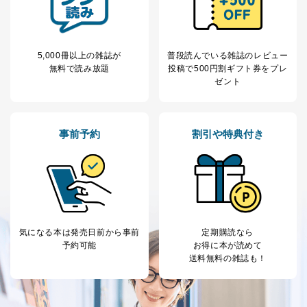
等をご利用の方の
サービス、キャンペーン等の広告
個人情報
に関するご案内のため
当社のサービス利用状況の把握お
よびその分析のため
5,000冊以上の雑誌が
普段読んでいる雑誌のレビュー
お問い合わせ対応、トラブル対
SNS公式アカウン
無料で読み放題
投稿で
500円割ギフト券をプレ
処、オペレーター教育など応対品
7
トに登録された方
ゼント
質向上のため
の個人情報
その他当社のプライバシーポリシ
ー等にて公表する利用目的達成の
ため
事前予約
割引や特典付き
※上記の利用目的のうちNo.1～5については保有個人デ
ータ（開示対象個人情報）の利用目的であり、下記4.の
開示等のご請求に対応させていただきます。
なお、6、7については、パートナー（提携企業）様又は
各SNS運営会社様にご請求いただきますようお願い致し
ます。
３．個人情報の第三者提供について
気になる本は
発売日前から事前
定期購読なら
予約可能
お得に本が読めて
当社は、取得した個人情報を適切に管理し､あらかじめ
送料無料の雑誌も！
本人の同意を得ることなく第三者に提供することはあり
ません。ただし、次の場合は除きます。
法令に基づく場合