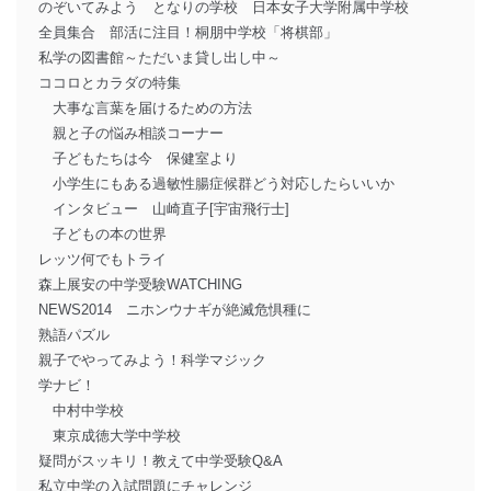
のぞいてみよう となりの学校 日本女子大学附属中学校
全員集合 部活に注目！桐朋中学校「将棋部」
私学の図書館～ただいま貸し出し中～
ココロとカラダの特集
大事な言葉を届けるための方法
親と子の悩み相談コーナー
子どもたちは今 保健室より
小学生にもある過敏性腸症候群どう対応したらいいか
インタビュー 山崎直子[宇宙飛行士]
子どもの本の世界
レッツ何でもトライ
森上展安の中学受験WATCHING
NEWS2014 ニホンウナギが絶滅危惧種に
熟語パズル
親子でやってみよう！科学マジック
学ナビ！
中村中学校
東京成徳大学中学校
疑問がスッキリ！教えて中学受験Q&A
私立中学の入試問題にチャレンジ