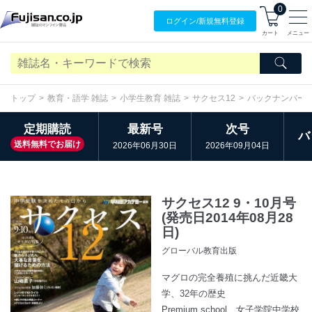
0
ログイン/
新規無料
登録
カート
メニュー
トップ
教育・語学 雑誌
小学生教育 雑誌
サクセス12
バックナンバー
定期購読
最新号
次号
バ
送料無料でお届け
2026年06月30日
2026年09月04日
サクセス12 9・10月号
(発売日2014年08月28
日)
グローバル教育出版
マグロの完全養殖に挑んだ近畿大
学、32年の歴史
Premium school 女子学院中学校