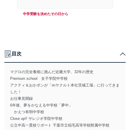
中学受験を決めたその日から
目次
マグロの完全養殖に挑んだ近畿大学、32年の歴史
Premium school 女子学院中学校
アクティ＆おかポンが「㈱ヤクルト本社茨城工場」に行ってきま
した！
お仕事見聞録
6年後、夢をかなえる中学校「夢中」
かえつ有明中学校
Close up!! サレジオ学院中学校
公立中高一貫校リポート 千葉市立稲毛高等学校附属中学校