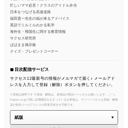
忙しいママ必見！クラスのアイドル弁当
日本をつなげる高速道路
福田貴一先生の福が来るアドバイス
英語でミルミルわかる私学
海外生・帰国生に関する教育情報
サクセス研究所
ぱぱまま掲示板
クイズ・プレゼントコーナー
◼︎ 目次配信サービス
サクセス12最新号の情報がメルマガで届く♪ メールアド
レスを入力して登録（解除）ボタンを押してください。
※登録は無料です ※登録・解除は、各雑誌の商品ページからお願いします。／~＼
Fujisan.co.jpで既に定期購読をなさっているお客様は、マイページからも登録・解除
及び宛先メールアドレスの変更手続きが可能です。