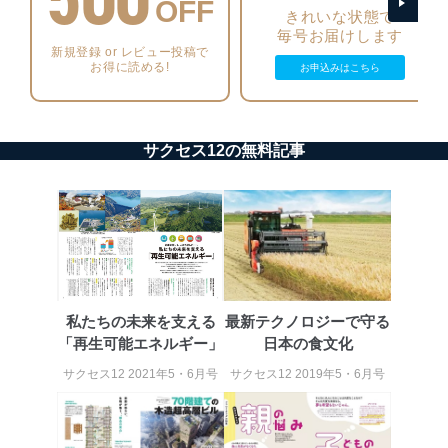
OFF
アクセス制御
きれいな状態で
個人データを取り扱うことのできる機器及び当該
毎号お届けします
機器を取り扱う従業者を明確化し、 個人データへ
新規登録 or レビュー投稿で
の不要なアクセスを防止しています。
お得に読める!
お申込みはこちら
アクセス者の識別と認証
機器に標準装備されているユーザー制御機能（ユ
ーザーアカウント制御）により、個人情報データ
サクセス12の無料記事
ベース等を取り扱う情報システムを使用する従業
者を識別・認証しています。
外部からの不正アクセス等の防止
個人データを取り扱う機器等のオペレーティング
システムを最新の状態に保持しています。
個人データを取り扱う機器等にセキュリティ対策
ソフトウェア等を導入し、自動更新 機能等の活用
により、これを最新状態としています。
私たちの未来を支える
最新テクノロジーで守る
「再生可能エネルギー」
日本の食文化
情報システムの使用に伴う漏洩等の防止
メール等により個人データの含まれるファイルを
サクセス12 2021年5・6月号
サクセス12 2019年5・6月号
送信する場合に、当該ファイルへのパスワードを
設定しています。
個人情報保護マネジメントシステムの継続的改善