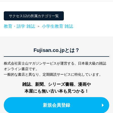
Family）
１．個人情報保護管理者
当社は以下の個人情報保護管理者を設置し、個人情報保
サクセス12の所属カテゴリ一覧
護管理者の責任のもと、個人情報を取得・アクセス・利
用・提供・管理いたします。
教育・語学 雑誌
小学生教育 雑誌
>
東京都渋谷区南平台町16-11
株式会社富士山マガジンサービス
代表取締役会長 西野 伸一郎
個人情報保護管理者: 経営管理グループディレクター 前
Fujisan.co.jpとは？
田 嘉也
２．利用目的
株式会社富士山マガジンサービスが運営する、
日本最大級の雑誌
オンライン書店です。
当社が取り扱う開示対象個人情報の利用目的は次のとお
一般的な書店と異なり、
定期購読サービスに特化しています。
りです。
No
個人情報の種類
利用目的
雑誌、新聞、シリーズ書籍、漫画や
購入商品の配送のため
本屋にも無い古い本も見つかる！
商品代金回収のため
ｅメール等による商品、サービ
ス、キャンペーン等の広告の案内
新規会員登録
当社の定期購読サ
のため
1
ービス等をご利用
個人が特定できない形で取得した