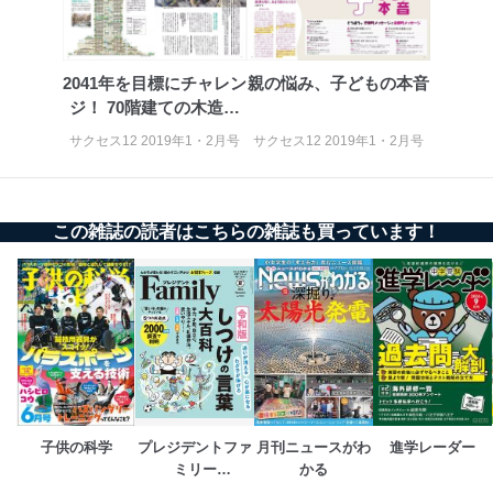
当社は、内部監査及びマネジメントレビューの機会を通
じて、個人情報保護マネジメントシステムを継続的に改
善し、常に最良の状態を維持します。
2041年を目標にチャレン
親の悩み、子どもの本音
ジ！ 70階建ての木造超
苦情及び相談受付け窓口
高層ビル
サクセス12 2019年1・2月号
サクセス12 2019年1・2月号
貴殿の個人情報及び当社の個人情報保護マネジメントシ
ステムに関するご相談及び苦情については以下までご連
絡ください。
適切、かつ迅速に対応させていただきます。
この雑誌の読者はこちらの雑誌も買っています！
株式会社富士山マガジンサービス 個人情報問い合わせ
係
TEL：0570-200-223
FAX：03-5459-7073
e-mail：
cs@fujisan.co.jp
改訂：2025年2月20日
制定：2005年4月1日
株式会社富士山マガジンサービス
代表取締役会長 西野 伸一郎
子供の科学
プレジデントファ
月刊ニュースがわ
進学レーダー
ミリー
かる
個人情報の取扱いについて
（PRESIDENT 