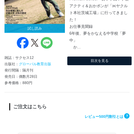
アクティ＆おかポンが「㈱ヤクル
ト本社茨城工場」に行ってきまし
た！
お仕事見聞録
試し読み
6年後、夢をかなえる中学校「夢
中」
か...
雑誌：サクセス12
目次を見る
出版社：
グローバル教育出版
発行間隔：隔月刊
発売日：偶数月28日
参考価格：880円
ご注文はこちら
?
レビュー500円割引とは