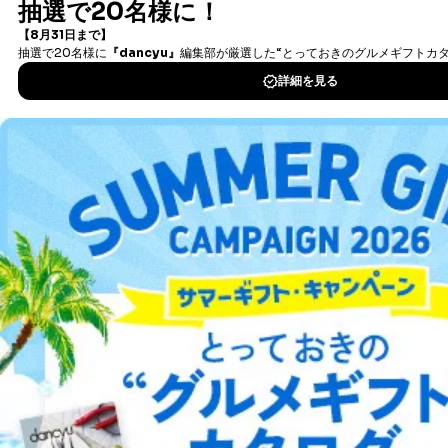
書籍）が無料で読み放題！
タダ読みサービス
を楽しもう！
DOWNLOAD FOR IOS
DOWNLOAD FOR ANDROID
ご利用方法はこちら
総合案内
アフィリエイト
採用情報
プレスリリース
お問い合わせ
利用規約
プライバシーポリシー
特定商取引法に基づく表示
会社案内
出版社の皆様へ
投資家の皆様へ
サイトマップ