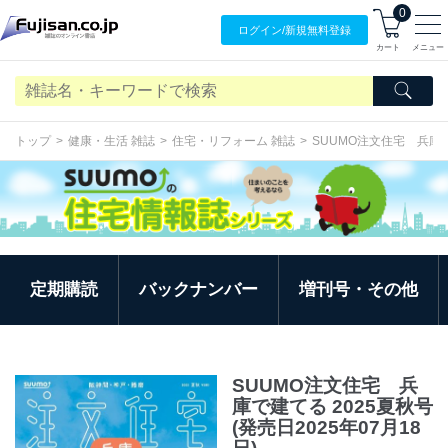
0
ログイン/
新規無料
登録
カート
メニュー
トップ
健康・生活 雑誌
住宅・リフォーム 雑誌
SUUMO注文住宅 兵庫
定期購読
バックナンバー
増刊号・その他
SUUMO注文住宅 兵
庫で建てる 2025夏秋号
(発売日2025年07月18