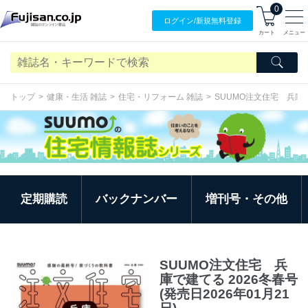
0
ログイン/
新規無料
登録
カート
メニュー
トップ
健康・生活 雑誌
住宅・リフォーム 雑誌
SUUMO注文住宅 兵庫
定期購読
バックナンバー
増刊号・その他
SUUMO注文住宅 兵
庫で建てる 2026冬春号
(発売日2026年01月21