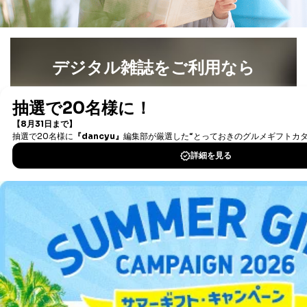
デジタル雑誌をご利用なら
最新号〜バックナンバーまで7000冊以上の雑誌
（電子
書籍）が無料で読み放題！
タダ読みサービス
を楽しもう！
DOWNLOAD FOR IOS
DOWNLOAD FOR ANDROID
ご利用方法はこちら
総合案内