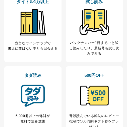
タイトル1万以上
試し読み
バックナンバー1冊まるごと試
豊富なラインナップで
し読み
したり、最新号も試し読
書店に並ばない本とも出会える
みできる
タダ読み
500円OFF
5,000冊以上の雑誌が
普段読んでいる雑誌のレビュー
無料で読み放題
投稿で
500円割ギフト券をプレ
ゼント