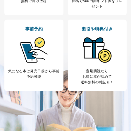
無料で読み放題
投稿で
500円割ギフト券をプレ
ゼント
事前予約
割引や特典付き
気になる本は
発売日前から事前
定期購読なら
予約可能
お得に本が読めて
送料無料の雑誌も！