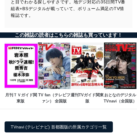
と目でわかる探しやすさです。地デジ対応の35日間TV番
組表+BSデジタルが載っていて、ボリューム満足のTV情
報誌です。
この雑誌の読者はこちらの雑誌も買っています！
月刊ＴＶガイド関
TV fan（テレビフ
週刊TVガイド関東
おとなのデジタル
東版 
ァン） 全国版
版
TVnavi（全国版）
TVnavi (テレビナビ) 首都圏版の所属カテゴリ一覧