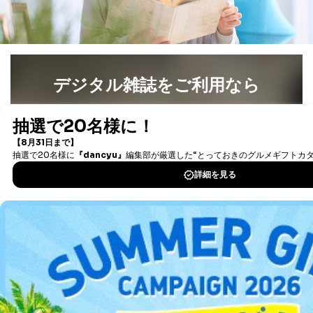
デジタル雑誌をご利用なら
最新号〜バックナンバーまで7000冊以上の雑誌
（電子
書籍）が無料で読み放題！
タダ読みサービス
を楽しもう！
DOWNLOAD FOR IOS
DOWNLOAD FOR ANDROID
ご利用方法はこちら