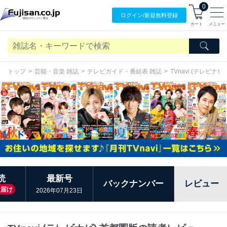
0
ログイン/
新規無料
登録
カート
メニュー
トップ
芸能・音楽 雑誌
テレビガイド・番組表 雑誌
TVnavi (テレビナビ
読
最新号
バックナンバー
レビュー
お届け
2026年07月23日