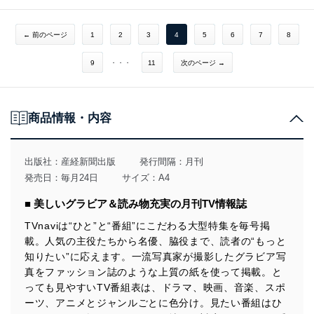
← 前のページ
1
2
3
4
5
6
7
8
9
・・・
11
次のページ →
商品情報・内容
出版社：
産経新聞出版
発行間隔：月刊
発売日：毎月24日
サイズ：A4
■ 美しいグラビア＆読み物充実の月刊TV情報誌
TVnaviは“ひと”と“番組”にこだわる大型特集を毎号掲
載。人気の主役たちから名優、脇役まで、読者の“もっと
知りたい”に応えます。一流写真家が撮影したグラビア写
真をファッション誌のような上質の紙を使って掲載。と
っても見やすいTV番組表は、ドラマ、映画、音楽、スポ
ーツ、アニメとジャンルごとに色分け。見たい番組はひ