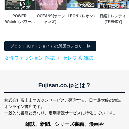
POWER 
OCEANS(オーシ
LEON（レオン）
日経トレンディ 
Watch（パワーウ
ャンズ）
(TRENDY)
ォッチ）
ブランドJOY（ジョイ）の所属カテゴリ一覧
女性ファッション 雑誌
セレブ系 雑誌
>
Fujisan.co.jpとは？
株式会社富士山マガジンサービスが運営する、
日本最大級の雑誌
オンライン書店です。
一般的な書店と異なり、
定期購読サービスに特化しています。
雑誌、新聞、シリーズ書籍、漫画や