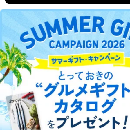
DOWNLOAD FOR IOS
DOWNLOAD FOR ANDROID
ご利用方法はこちら
総合案内
アフィリエイト
採用情報
プレスリリース
お問い合わせ
利用規約
プライバシーポリシー
特定商取引法に基づく表示
会社案内
出版社の皆様へ
投資家の皆様へ
サイトマップ