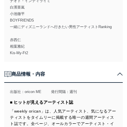
ナオト・インティライミ
白濱亜嵐
小池徹平
BOYFRIENDS
一緒にディズニーランドへ行きたい男性アーティストRanking
赤西仁
相葉雅紀
Kis-My-Ft2
商品情報・内容
出版社：
oricon ME
発行間隔：週刊
■ ヒットが見えるアーティスト誌
「weekly orican」は、人気アーティスト、気になるアー
ティストをタイムリーに掲載する唯一の週間アーティス
ト誌です。全ページ、オールカラーでアーティスト・イ