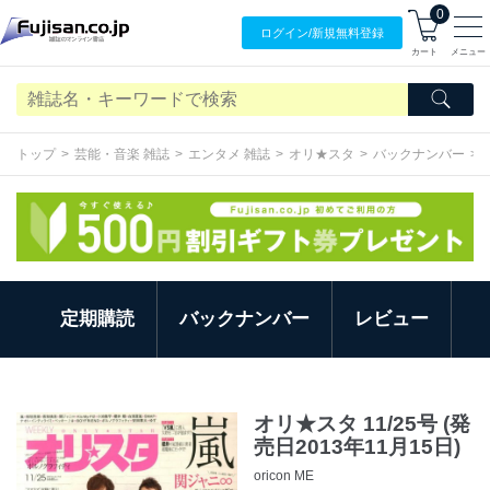
0
ログイン/
新規無料
登録
カート
メニュー
トップ
芸能・音楽 雑誌
エンタメ 雑誌
オリ★スタ
バックナンバー
定期購読
バックナンバー
レビュー
オリ★スタ 11/25号 (発
売日2013年11月15日)
oricon ME