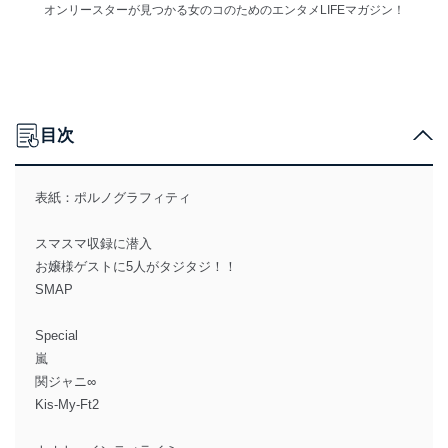
オンリースターが見つかる女のコのためのエンタメLIFEマガジン！
目次
表紙：ポルノグラフィティ
スマスマ収録に潜入
お嬢様ゲストに5人がタジタジ！！
SMAP
Special
嵐
関ジャニ∞
Kis-My-Ft2