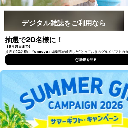
デジタル雑誌をご利用なら
最新号〜バックナンバーまで7000冊以上の雑誌
（電子
書籍）が無料で読み放題！
タダ読みサービス
を楽しもう！
DOWNLOAD FOR IOS
DOWNLOAD FOR ANDROID
ご利用方法はこちら
総合案内