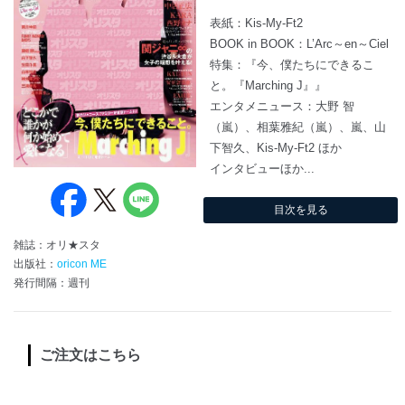
表紙：Kis-My-Ft2
BOOK in BOOK：L’Arc～en～Ciel
特集：『今、僕たちにできるこ
と。『Marching J』』
エンタメニュース：大野 智
（嵐）、相葉雅紀（嵐）、嵐、山
下智久、Kis-My-Ft2 ほか
インタビューほか...
目次を見る
雑誌：オリ★スタ
出版社：
oricon ME
発行間隔：週刊
ご注文はこちら