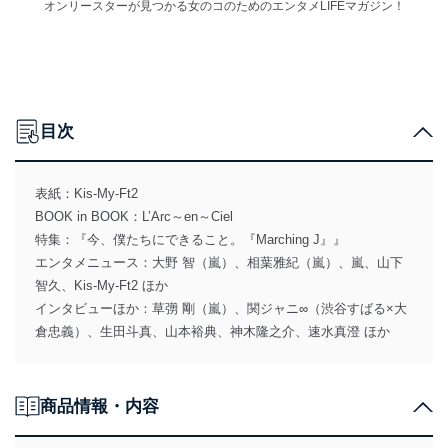
オンリースターが見つかる女のコのためのエンタメLIFEマガジン！
目次
表紙：Kis-My-Ft2
BOOK in BOOK：L’Arc～en～Ciel
特集：『今、僕たちにできること。『Marching J』』
エンタメニュース：大野 智（嵐）、相葉雅紀（嵐）、嵐、山下
智久、Kis-My-Ft2 ほか
インタビューほか：草彅 剛（嵐）、関ジャニ∞（渋谷すばる×大
倉忠義）、生田斗真、山本裕典、神木隆之介、速水真澄 ほか
商品情報・内容