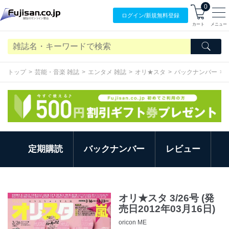
0
ログイン/
新規無料
登録
カート
メニュー
トップ
芸能・音楽 雑誌
エンタメ 雑誌
オリ★スタ
バックナンバー
定期購読
バックナンバー
レビュー
オリ★スタ 3/26号 (発
売日2012年03月16日)
oricon ME