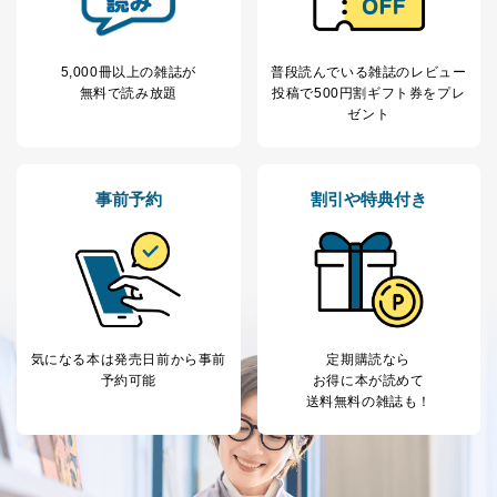
5,000冊以上の雑誌が
普段読んでいる雑誌のレビュー
無料で読み放題
投稿で
500円割ギフト券をプレ
ゼント
事前予約
割引や特典付き
気になる本は
発売日前から事前
定期購読なら
予約可能
お得に本が読めて
送料無料の雑誌も！