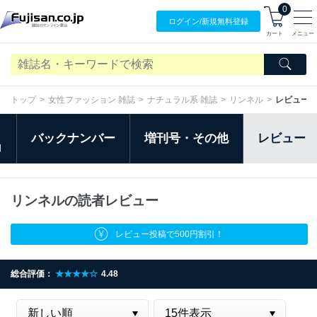
0
ログイン/
新規無料
登録
カート
メニュー
トップ
女性ファッション 雑誌
ナチュラル系 雑誌
リンネル
レビュー
バックナンバー
増刊号・その他
レビュー
日
リンネルの読者レビュー
レビュー投稿で500円割引！
総合評価：
★★★★☆
4.48