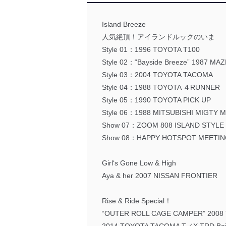
Island Breeze
人気絶頂！アイランドルックのいま
Style 01：1996 TOYOTA T100
Style 02：“Bayside Breeze” 1987 MA
Style 03：2004 TOYOTA TACOMA
Style 04：1988 TOYOTA ４RUNNER
Style 05：1990 TOYOTA PICK UP
Style 06：1988 MITSUBISHI MIGTY 
Show 07：ZOOM 808 ISLAND STYLE
Show 08：HAPPY HOTSPOT MEETIN
Girl‘s Gone Low & High
Aya & her 2007 NISSAN FRONTIER
Rise & Ride Special！
“OUTER ROLL CAGE CAMPER” 2008