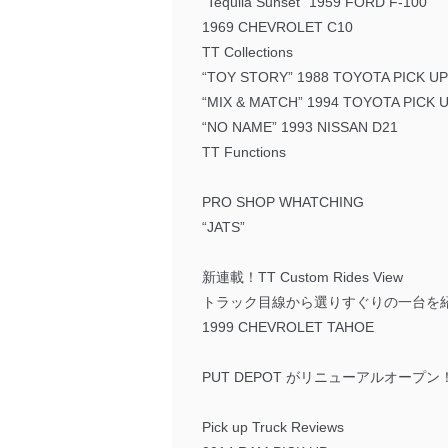
“Tequila Sunset” 1959 FORD F-100
1969 CHEVROLET C10
TT Collections
“TOY STORY” 1988 TOYOTA PICK UP
“MIX & MATCH” 1994 TOYOTA PICK 
“NO NAME” 1993 NISSAN D21
TT Functions
PRO SHOP WHATCHING
“JATS”
新連載！TT Custom Rides View
トラック目線から選りすぐりの一台を
1999 CHEVROLET TAHOE
PUT DEPOT がリニューアルオープン
Pick up Truck Reviews