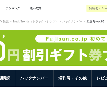
ランキング
法人の方
V 雑誌
Truck Trends（トラックトレンズ）
バックナンバー
11月号 vol.65
期購読
バックナンバー
増刊号・その他
レビ