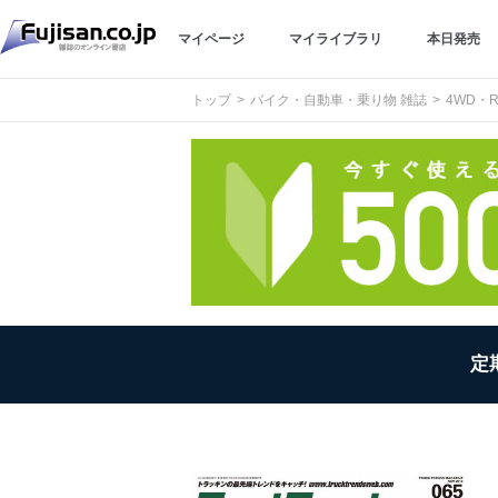
マイページ
マイライブラリ
本日発売
トップ
バイク・自動車・乗り物 雑誌
4WD・R
定