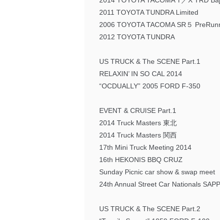
2014 TOYOTA TACOMA T／X TRD Ba
2011 TOYOTA TUNDRA Limited
2006 TOYOTA TACOMA SR５ PreRun
2012 TOYOTA TUNDRA
US TRUCK & The SCENE Part.1
RELAXIN’ IN SO CAL 2014
“OCDUALLY” 2005 FORD F-350
EVENT & CRUISE Part.1
2014 Truck Masters 東北
2014 Truck Masters 関西
17th Mini Truck Meeting 2014
16th HEKONIS BBQ CRUZ
Sunday Picnic car show & swap meet
24th Annual Street Car Nationals SA
US TRUCK & The SCENE Part.2