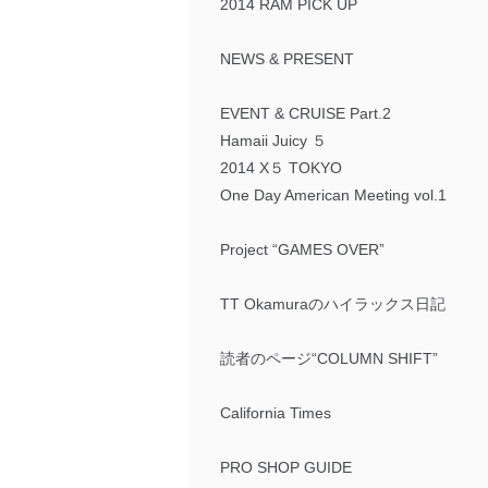
2014 RAM PICK UP
NEWS & PRESENT
EVENT & CRUISE Part.2
Hamaii Juicy ５
2014 X５ TOKYO
One Day American Meeting vol.1
Project “GAMES OVER”
TT Okamuraのハイラックス日記
読者のページ“COLUMN SHIFT”
California Times
PRO SHOP GUIDE