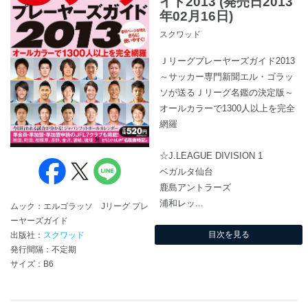
イド2013 (発売日2013
年02月16日)
スクワッド
Ｊリーグプレーヤーズガイド2013
～サッカー専門新聞エル・ゴラッ
ソが送るＪリーグ名鑑の決定版～
オールカラーで1300人以上を完全
網羅
☆J.LEAGUE DIVISION 1
ベガルタ仙台
鹿島アントラーズ
浦和レッ...
ムック：エルゴラッソ Jリーグ プレ
ーヤーズガイド
目次を見る
出版社：
スクワッド
発行間隔：不定期
サイズ：B6