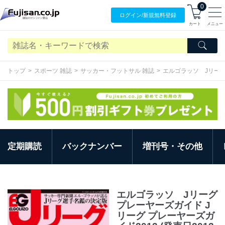
0
ログイン/
新規無料
登録
カート
メニュー
トップ
スポーツ 雑誌
サッカー・フットサル 雑誌
エルゴラッソ Jリー
定期購読
バックナンバー
増刊号・その他
エルゴラッソ Jリーグ
プレーヤーズガイド J
リーグ プレーヤーズガ