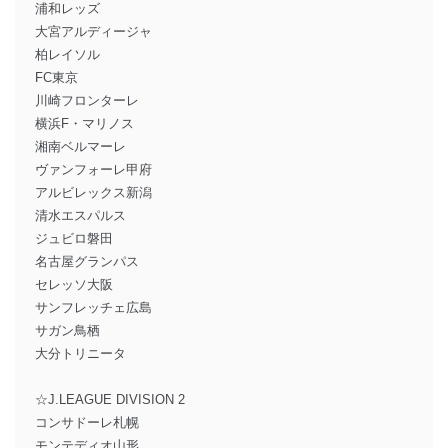
浦和レッズ
大宮アルディージャ
柏レイソル
FC東京
川崎フロンターレ
横浜F・マリノス
湘南ベルマーレ
ヴァンフォーレ甲府
アルビレックス新潟
清水エスパルス
ジュビロ磐田
名古屋グランパス
セレッソ大阪
サンフレッチェ広島
サガン鳥栖
大分トリニータ
☆J.LEAGUE DIVISION 2
コンサドーレ札幌
モンテディオ山形