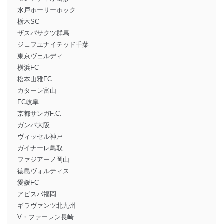
水戸ホーリーホック
栃木SC
ザスパサクツ群馬
ジェフユナイテッド千葉
東京ヴェルディ
横浜FC
松本山雅FC
カターレ富山
FC岐阜
京都サンガF.C.
ガンバ大阪
ヴィッセル神戸
ガイナーレ鳥取
ファジアーノ岡山
徳島ヴォルティス
愛媛FC
アビスパ福岡
ギラヴァンツ北九州
V・ファーレン長崎