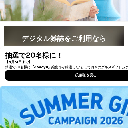
デジタル雑誌をご利用なら
最新号〜バックナンバーまで7000冊以上の雑誌
（電子
書籍）が無料で読み放題！
タダ読みサービス
を楽しもう！
DOWNLOAD FOR IOS
DOWNLOAD FOR ANDROID
ご利用方法はこちら