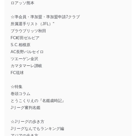
ロアッソ熊本
☆準会員・準加盟・準加盟申請7クラブ
所属選手リスト（JFL）"
ブラウブリッツ秋田
FC町田ゼルビア
S.C.相模原
AC長野パルセイロ
ツエーゲン金沢
カマタマーレ讃岐
FC琉球
☆特集
巻頭コラム
とうこくりえの『名鑑歳時記』
Jリーグ審判名鑑
☆Jリーグの歩き方
Jリーグなんでもランキング編
アジアの歩き方