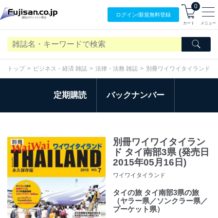
0
ログイン/
新規無料
登録
カート
メニュー
トップ
ビジネス・経済 雑誌
法律・法務 雑誌
別冊ワイワイタイランド
定期購読
バックナンバー
別冊ワイワイタイラン
ド タイ南部3県 (発売日
2015年05月16日)
ワイワイタイランド
タイの旅 タイ南部3県の旅
（ヤラー県／ソンクラー県／
プーケット県）