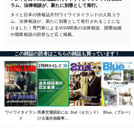
ラム、法律相談が、新たに別冊として発行。
タイと日本の情報誌月刊ワイワイタイランドの人気コラ
ム、法律相談が、新たに別冊として発行されることにな
りました！専門家によるVISA関係の法律相談、国際結婚
や開業相談の回答など広く掲載。
この雑誌の読者はこちらの雑誌も買っています！
ワイワイタイラン
民事交通訴訟にお
2nd（セカンド）
Blue.（ブルー）
ド
ける過失相殺率の
認定基準[全訂5
版]　別冊判例タイ