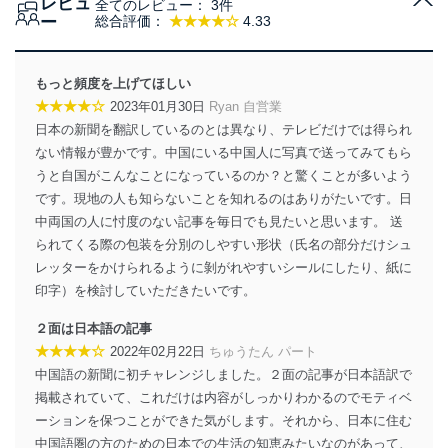
レビュ
全てのレビュー：
3件
当社は、個人情報の取得・利用・提供に際して、その利
ー
総合評価：
★★★★☆
4.33
用目的を明確にし、本人の同意を得たうえで利用目的の
達成に必要な範囲内で適法かつ公正な手段によって取
得・利用・提供を行います。また、当社が保有している
もっと頻度を上げてほしい
個人情報は、同意を得ずに目的外利用、第三者への提
★★★★☆
2023年01月30日
Ryan 自営業
供・開示は行いません。当社においてはこれらの取り組
日本の新聞を翻訳しているのとは異なり、テレビだけでは得られ
みを確実にするため、従業者等の教育を徹底してまいり
ます。また、目的外利用を行わないために、適切な管理
ない情報が豊かです。中国にいる中国人に写真で送ってみてもら
措置を講じます。
うと自国がこんなことになっているのか？と驚くことが多いよう
です。現地の人も知らないことを知れるのはありがたいです。日
法令遵守
中両国の人に忖度のない記事を毎日でも見たいと思います。 送
当社は、個人情報に関連する法令、国が定める指針及び
られてくる際の包装を分別のしやすい形状（氏名の部分だけシュ
その他の規範を遵守します。また、当社の管理の仕組み
レッターをかけられるように剝がれやすいシールにしたり、紙に
に、これらの法令及びその他の規範を常に適合させま
印字）を検討していただきたいです。
す。
２面は日本語の記事
個人情報の安全管理措置
★★★★☆
2022年02月22日
ちゅうたん パート
当社は、個人情報の正確性及び安全性を確保するため
中国語の新聞に初チャレンジしました。２面の記事が日本語訳で
に、下記セキュリティ対策をはじめとする安全対策を実
掲載されていて、これだけは内容がしっかりわかるのでモティベ
施し、個人情報の漏えい、滅失またはき損の防止及び是
ーションを保つことができた気がします。それから、日本に住む
正に努めます。
中国語圏の方のための日本での生活の知恵みたいなのがあって、