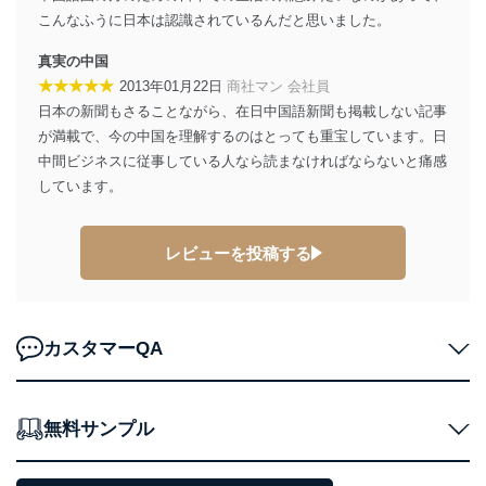
アクセス制御
こんなふうに日本は認識されているんだと思いました。
個人データを取り扱うことのできる機器及び当該
機器を取り扱う従業者を明確化し、 個人データへ
真実の中国
の不要なアクセスを防止しています。
★★★★★
2013年01月22日
商社マン 会社員
日本の新聞もさることながら、在日中国語新聞も掲載しない記事
アクセス者の識別と認証
機器に標準装備されているユーザー制御機能（ユ
が満載で、今の中国を理解するのはとっても重宝しています。日
ーザーアカウント制御）により、個人情報データ
中間ビジネスに従事している人なら読まなければならないと痛感
ベース等を取り扱う情報システムを使用する従業
しています。
者を識別・認証しています。
外部からの不正アクセス等の防止
レビューを投稿する
個人データを取り扱う機器等のオペレーティング
システムを最新の状態に保持しています。
個人データを取り扱う機器等にセキュリティ対策
ソフトウェア等を導入し、自動更新 機能等の活用
により、これを最新状態としています。
カスタマーQA
情報システムの使用に伴う漏洩等の防止
メール等により個人データの含まれるファイルを
送信する場合に、当該ファイルへのパスワードを
無料サンプル
設定しています。
個人情報保護マネジメントシステムの継続的改善