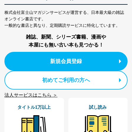
１．個人情報保護管理者
株式会社富士山マガジンサービスが運営する、
日本最大級の雑誌
当社は以下の個人情報保護管理者を設置し、個人情報保
オンライン書店です。
護管理者の責任のもと、個人情報を取得・アクセス・利
一般的な書店と異なり、
定期購読サービスに特化しています。
用・提供・管理いたします。
雑誌、新聞、シリーズ書籍、漫画や
東京都渋谷区南平台町16-11
本屋にも無い古い本も見つかる！
株式会社富士山マガジンサービス
代表取締役会長 西野 伸一郎
個人情報保護管理者: 経営管理グループディレクター 前
新規会員登録
田 嘉也
２．利用目的
初めてご利用の方へ
当社が取り扱う開示対象個人情報の利用目的は次のとお
りです。
法人サービスはこちら ＞
No
個人情報の種類
利用目的
購入商品の配送のため
タイトル1万以上
試し読み
商品代金回収のため
ｅメール等による商品、サービ
ス、キャンペーン等の広告の案内
当社の定期購読サ
のため
1
ービス等をご利用