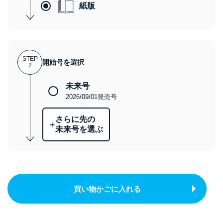
紙版
STEP
開始号を選択
2
未来号
2026/09/01発売号
さらに先の
+
未来号を選ぶ
買い物かごに入れる