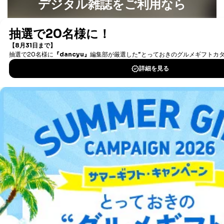
デジタル雑誌をご利用なら
人の生命､身体または財産の保護のために必要がある
場合であって、本人の同意を得ることが困難であると
最新号〜バックナンバーまで7000冊以上の雑誌
（電子
き。
書籍）が無料で読み放題！
公衆衛生の向上または児童の健全な育成の推進のため
タダ読みサービス
を楽しもう！
に特に必要がある場合であって、本人の同意を得るこ
とが困難である場合。
国の機関もしくは地方公共団体またはその委託を受け
DOWNLOAD FOR IOS
た者が法令の定める事務を遂行することに対して協力
する必要がある場合であって、本人の同意を得ること
により当該事務の遂行に支障を及ぼすおそれがあると
DOWNLOAD FOR ANDROID
き。
上記２．の利用目的を実施するために守秘義務を結ん
だ企業に、業務の一部として個人情報の取扱いを委
ご利用方法はこちら
託・提供する場合、その業務に必要な範囲で委託・提
供先企業に個人情報を開示することがあります。
委託・提供先企業は具体的には以下のような企業です
が、これらに限りません。
委託先：カスタマーサポート支援会社 、クレジッ
総合案内
トカード決済などの決済代行・料金回収会社、広
告配信サービス会社
アフィリエイト
採用情報
提供先：出版社、出版物発売元、卸売会社、販売
店など商品の供給者、梱包会社、配送会社、新聞
プレスリリース
お問い合わせ
販売店などの梱包・配送・配達会社