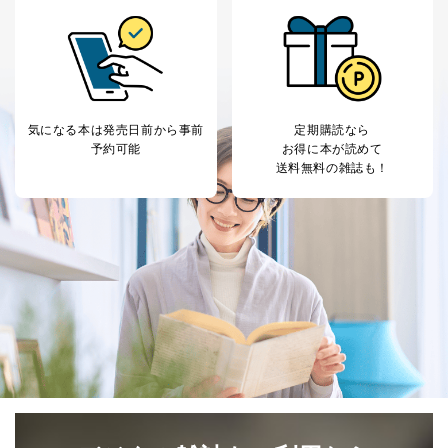
等をご利用の方の
サービス、キャンペーン等の広告
個人情報
に関するご案内のため
当社のサービス利用状況の把握お
よびその分析のため
お問い合わせ対応、トラブル対
SNS公式アカウン
処、オペレーター教育など応対品
7
トに登録された方
質向上のため
気になる本は
発売日前から事前
定期購読なら
の個人情報
その他当社のプライバシーポリシ
予約可能
お得に本が読めて
ー等にて公表する利用目的達成の
送料無料の雑誌も！
ため
※上記の利用目的のうちNo.1～5については保有個人デ
ータ（開示対象個人情報）の利用目的であり、下記4.の
開示等のご請求に対応させていただきます。
なお、6、7については、パートナー（提携企業）様又は
各SNS運営会社様にご請求いただきますようお願い致し
ます。
３．個人情報の第三者提供について
当社は、取得した個人情報を適切に管理し､あらかじめ
本人の同意を得ることなく第三者に提供することはあり
ません。ただし、次の場合は除きます。
法令に基づく場合