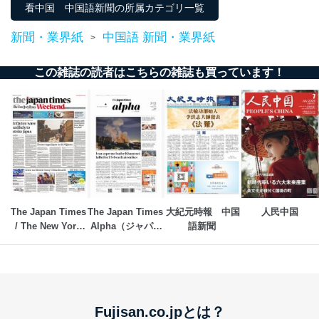
看中国 中国語新聞の所属カテゴリ一覧
当社は、内部監査及びマネジメントレビューの機会を通
新聞・業界紙
中国語 新聞・業界紙
じて、個人情報保護マネジメントシステムを継続的に改
>
善し、常に最良の状態を維持します。
この雑誌の読者はこちらの雑誌も買っています！
苦情及び相談受付け窓口
貴殿の個人情報及び当社の個人情報保護マネジメントシ
ステムに関するご相談及び苦情については以下までご連
絡ください。
適切、かつ迅速に対応させていただきます。
株式会社富士山マガジンサービス 個人情報問い合わせ
係
TEL：0570-200-223
FAX：03-5459-7073
The Japan Times 
The Japan Times 
大紀元時報　中国
人民中国
e-mail：
cs@fujisan.co.jp
/ The New York 
Alpha（ジャパン
語新聞 
Times Weekend 
タイムズアルフ
改訂：2025年2月20日
Edition
ァ）
制定：2005年4月1日
株式会社富士山マガジンサービス
代表取締役会長 西野 伸一郎
個人情報の取扱いについて
Fujisan.co.jpとは？