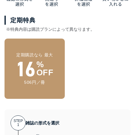
定期特典
※特典内容は購読プランによって異なります。
定期購読なら 最大
16
%
OFF
506円／冊
STEP
雑誌の形式を選択
1