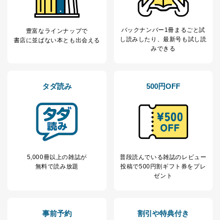
個人が特定できない形で取得した
の方の個人情報
閲覧履歴や購買履歴等の情報を分
析して、趣味・嗜好に
応じた新商品・サービスに関する
バックナンバー1冊まるごと試
豊富なラインナップで
広告のため
し読み
したり、最新号も試し読
書店に並ばない本とも出会える
当社にお問合わせ
お問い合わせ対応、トラブル対
みできる
2
いただいた方の個
処、オペレーター教育など応対品
人情報
質向上のため
カスタマーQ＆Aサイトの投稿内容
の確認のため
タダ読み
500円OFF
ｅメール等によるカスタマーQ＆A
当社カスタマーQ＆
サイトのサービス内容のご案内の
3
Aサービス利用者
ため
ｅメール等による商品、サービ
ス、キャンペーン等の広告に関す
るご案内のため
採用応募者の方の
4
採用選考、ご連絡のため
5,000冊以上の雑誌が
普段読んでいる雑誌のレビュー
個人情報
無料で読み放題
投稿で
500円割ギフト券をプレ
当社の従業者の個
人事、総務などの雇用管理等のた
5
ゼント
人情報
め
パートナー（提携
購入商品配送のため
企業）からの委託
提携企業及びお客様がご購入され
により当社の
た商品の発売元企業からのｅメー
事前予約
割引や特典付き
6
定期購読サービス
ル等による商品、