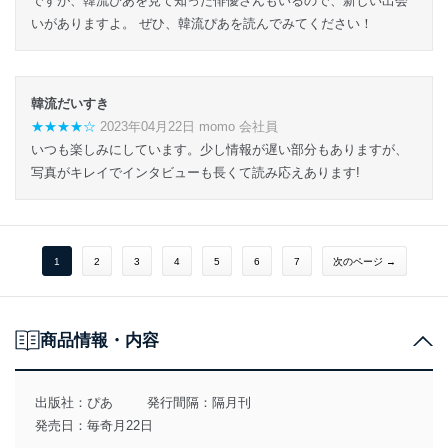
ですが、韓流ぴあを見て知った俳優さんもいるので、新しい出会
いがありますよ。 ぜひ、韓流ぴあを読んでみてください！
韓流だいすき
★★★★☆
2023年04月22日 momo 会社員
いつも楽しみにしています。少し情報が遅い部分もありますが、
写真がキレイでインタビューも長くて読み応えあります!
1
2
3
4
5
6
7
次のページ →
商品情報・内容
出版社：
ぴあ
発行間隔：隔月刊
発売日：毎奇月22日