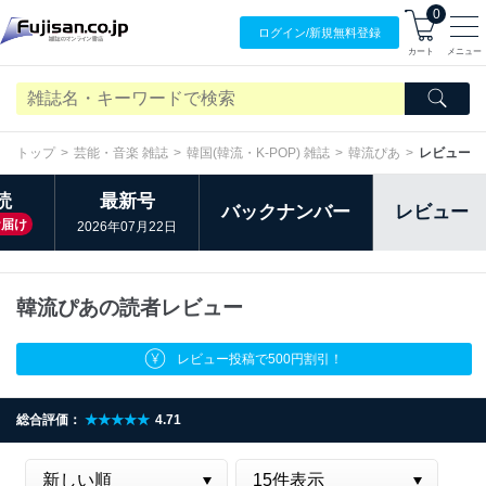
0
ログイン/
新規無料
登録
カート
メニュー
トップ
芸能・音楽 雑誌
韓国(韓流・K-POP) 雑誌
韓流ぴあ
レビュー
読
最新号
バックナンバー
レビュー
お届け
2026年07月22日
韓流ぴあの読者レビュー
レビュー投稿で500円割引！
総合評価：
★★★★★
4.71