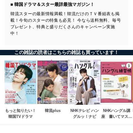
■ 韓国ドラマ＆スター最詳最強マガジン！
韓流スターの最新情報満載！韓流だけのＴＶ番組表も掲
載！今旬のスターの特集も必見！ 今なら送料無料、毎号
プレゼント、特典と盛りだくさんのキャンペーン実施
中！
この雑誌の読者はこちらの雑誌も買っています！
もっと知りたい！
韓流plus
NHKテレビ ハン
NHKハングル講
韓国TVドラマ
グルッ！ナビ
座　書いてマスタ
ー！ハングル練習
帳