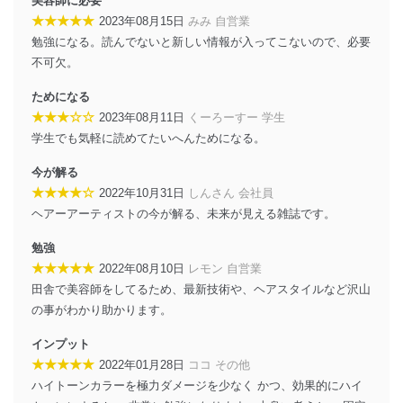
美容師に必要
個人情報は、同意を得ずに目的外利用、第三者への提
★★★★★
2023年08月15日
みみ 自営業
供・開示は行いません。当社においてはこれらの取り組
勉強になる。読んでないと新しい情報が入ってこないので、必要
みを確実にするため、従業者等の教育を徹底してまいり
ます。また、目的外利用を行わないために、適切な管理
不可欠。
措置を講じます。
ためになる
法令遵守
★★★☆☆
2023年08月11日
くーろーすー 学生
学生でも気軽に読めてたいへんためになる。
当社は、個人情報に関連する法令、国が定める指針及び
その他の規範を遵守します。また、当社の管理の仕組み
今が解る
に、これらの法令及びその他の規範を常に適合させま
★★★★☆
2022年10月31日
しんさん 会社員
す。
ヘアーアーティストの今が解る、未来が見える雑誌です。
個人情報の安全管理措置
勉強
当社は、個人情報の正確性及び安全性を確保するため
★★★★★
2022年08月10日
レモン 自営業
に、下記セキュリティ対策をはじめとする安全対策を実
田舎で美容師をしてるため、最新技術や、ヘアスタイルなど沢山
施し、個人情報の漏えい、滅失またはき損の防止及び是
の事がわかり助かります。
正に努めます。
アクセス制御
インプット
個人データを取り扱うことのできる機器及び当該
★★★★★
2022年01月28日
ココ その他
機器を取り扱う従業者を明確化し、 個人データへ
ハイトーンカラーを極力ダメージを少なく かつ、効果的にハイ
の不要なアクセスを防止しています。