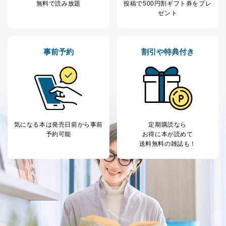
無料で読み放題
投稿で
500円割ギフト券をプレ
に特に必要がある場合であって、本人の同意を得るこ
ゼント
とが困難である場合。
国の機関もしくは地方公共団体またはその委託を受け
た者が法令の定める事務を遂行することに対して協力
する必要がある場合であって、本人の同意を得ること
事前予約
割引や特典付き
により当該事務の遂行に支障を及ぼすおそれがあると
き。
上記２．の利用目的を実施するために守秘義務を結ん
だ企業に、業務の一部として個人情報の取扱いを委
託・提供する場合、その業務に必要な範囲で委託・提
供先企業に個人情報を開示することがあります。
委託・提供先企業は具体的には以下のような企業です
が、これらに限りません。
気になる本は
発売日前から事前
定期購読なら
委託先：カスタマーサポート支援会社 、クレジッ
予約可能
お得に本が読めて
トカード決済などの決済代行・料金回収会社、広
送料無料の雑誌も！
告配信サービス会社
提供先：出版社、出版物発売元、卸売会社、販売
店など商品の供給者、梱包会社、配送会社、新聞
販売店などの梱包・配送・配達会社
４．開示対象個人情報の「開示」「訂正」等の請求につ
いて
当社は、本人から、開示対象個人情報について利用目的