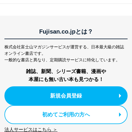
当社にお問合わせ
お問い合わせ対応、トラブル対
2
いただいた方の個
処、オペレーター教育など応対品
人情報
質向上のため
カスタマーQ＆Aサイトの投稿内容
の確認のため
Fujisan.co.jpとは？
ｅメール等によるカスタマーQ＆A
当社カスタマーQ＆
サイトのサービス内容のご案内の
3
Aサービス利用者
ため
株式会社富士山マガジンサービスが運営する、
日本最大級の雑誌
ｅメール等による商品、サービ
オンライン書店です。
ス、キャンペーン等の広告に関す
一般的な書店と異なり、
定期購読サービスに特化しています。
るご案内のため
採用応募者の方の
4
採用選考、ご連絡のため
雑誌、新聞、シリーズ書籍、漫画や
個人情報
当社の従業者の個
人事、総務などの雇用管理等のた
本屋にも無い古い本も見つかる！
5
人情報
め
パートナー（提携
購入商品配送のため
新規会員登録
企業）からの委託
提携企業及びお客様がご購入され
により当社の
た商品の発売元企業からのｅメー
6
定期購読サービス
ル等による商品、
等をご利用の方の
サービス、キャンペーン等の広告
初めてご利用の方へ
個人情報
に関するご案内のため
当社のサービス利用状況の把握お
よびその分析のため
法人サービスはこちら ＞