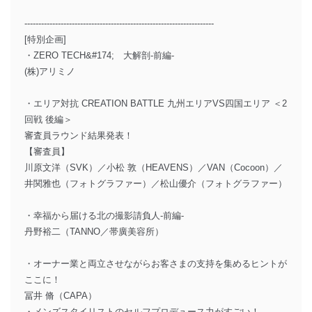
--------------------------------------------------------------------
[特別企画]
・ZERO TECH&#174; 大解剖-前編-
(株)アリミノ
・エリア対抗 CREATION BATTLE 九州エリアVS四国エリア ＜2
回戦 後編＞
審査員ラウンド結果発表！
【審査員】
川原文洋（SVK）／小松 敦（HEAVENS）／VAN（Cocoon）／
井関雅也（フォトグラファー）／松山優介（フォトグラファー）
・幸福から届ける北の撮影請負人-前編-
丹野裕二（TANNO／帯廣美容所）
・オーナー業と両立させながらお客さまの支持を集めるヒントが
ここに！
冨井 脩（CAPA）
・メンズスタイリストのセルフプロデュース力がすごい！