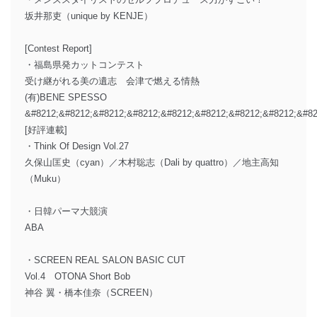
坂井那吏（unique by KENJE）
[Contest Report]
・福島県発カットコンテスト
受け継がれる美の遺志 会津で燃える情熱
(有)BENE SPESSO
&#8212;&#8212;&#8212;&#8212;&#8212;&#8212;&#8212;&#8212;&#82
[好評連載]
・Think Of Design Vol.27
久保山匡史（cyan）／木村聡志（Dali by quattro）／地主高知
（Muku）
・日韓パーマ大競演
ABA
・SCREEN REAL SALON BASIC CUT
Vol.4 OTONA Short Bob
神谷 翼・橋本佳奈（SCREEN）