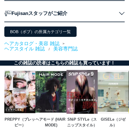
用・提供・管理いたします。
Fujisanスタッフがご紹介
東京都渋谷区南平台町16-11
株式会社富士山マガジンサービス
代表取締役会長 西野 伸一郎
BOB（ボブ）の所属カテゴリ一覧
個人情報保護管理者: 経営管理グループディレクター 前
田 嘉也
ヘアカタログ・美容 雑誌
>
２．利用目的
ヘアスタイル 雑誌
美容専門誌
/
当社が取り扱う開示対象個人情報の利用目的は次のとお
この雑誌の読者はこちらの雑誌も買っています！
りです。
No
個人情報の種類
利用目的
購入商品の配送のため
商品代金回収のため
ｅメール等による商品、サービ
ス、キャンペーン等の広告の案内
当社の定期購読サ
のため
1
ービス等をご利用
個人が特定できない形で取得した
の方の個人情報
閲覧履歴や購買履歴等の情報を分
析して、趣味・嗜好に
PREPPY（プレッ
ヘアモード (HAIR 
SNiP STYLe（ス
GISELe（ジゼ
応じた新商品・サービスに関する
ピー）
MODE)
ニップスタイル）
ル）
広告のため