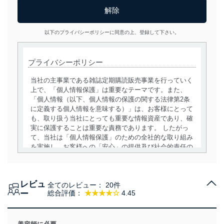
以下のプライバシーポリシーに同意の上、登録して下さい。
プライバシーポリシー
当社の主事業である雑誌定期購読販売事業を行っていく
上で、「個人情報保護」は重要なテーマです。また、
「個人情報（以下、個人情報の保護の関する法律第2条
に定義する個人情報を意味する）」は、お客様にとって
も、取り扱う当社にとっても重要な情報資産であり、確
実に保護することは重要な責務であります。 したがっ
て、当社は「個人情報保護」のための全社的な取り組み
を実施し、お客様への「安心」の提供及び社会的責任の
責務を果たすことを確実にいたします。
個人情報の取得・利用・提供について
レビュ
全てのレビュー：
20件
当社は、個人情報の取得・利用・提供に際して、その利
ー
総合評価：
★★★★☆
4.45
用目的を明確にし、本人の同意を得たうえで利用目的の
達成に必要な範囲内で適法かつ公正な手段によって取
得・利用・提供を行います。また、当社が保有している