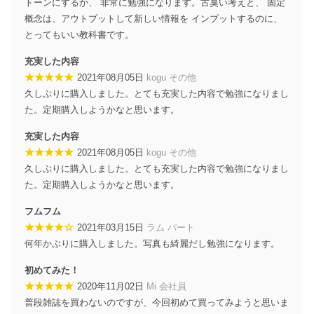
トーンにするか、 非常に勉強になります。古臭い考えと、 固定
アクセス者の識別と認証
概念は、アウトプットして新しい情報を インプットするのに、
機器に標準装備されているユーザー制御機能（ユ
とってもいい教科書です。
ーザーアカウント制御）により、個人情報データ
ベース等を取り扱う情報システムを使用する従業
充実した内容
者を識別・認証しています。
★★★★★
2021年08月05日
kogu その他
久しぶりに購入しました。とても充実した内容で勉強になりまし
外部からの不正アクセス等の防止
個人データを取り扱う機器等のオペレーティング
た。定期購入しようかなと思います。
システムを最新の状態に保持しています。
個人データを取り扱う機器等にセキュリティ対策
充実した内容
ソフトウェア等を導入し、自動更新 機能等の活用
★★★★★
2021年08月05日
kogu その他
により、これを最新状態としています。
久しぶりに購入しました。とても充実した内容で勉強になりまし
た。定期購入しようかなと思います。
情報システムの使用に伴う漏洩等の防止
メール等により個人データの含まれるファイルを
フムフム
送信する場合に、当該ファイルへのパスワードを
★★★★☆
2021年03月15日
ラム パート
設定しています。
何年かぶりに購入しました。写真も綺麗だし勉強になります。
個人情報保護マネジメントシステムの継続的改善
初めてみた！
当社は、内部監査及びマネジメントレビューの機会を通
★★★★★
2020年11月02日
Mi 会社員
じて、個人情報保護マネジメントシステムを継続的に改
普段雑誌を買わないのですが、今回初めて買ってみようと思いま
善し、常に最良の状態を維持します。