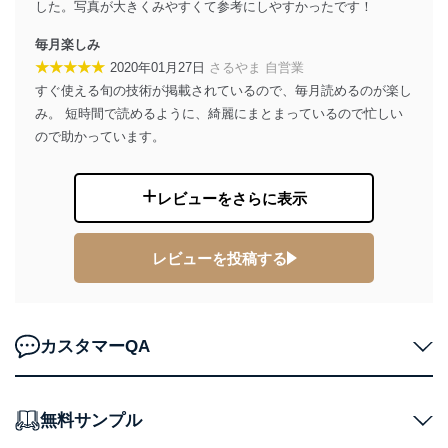
した。写真が大きくみやすくて参考にしやすかったです！
苦情及び相談受付け窓口
毎月楽しみ
貴殿の個人情報及び当社の個人情報保護マネジメントシ
★★★★★
2020年01月27日
さるやま 自営業
ステムに関するご相談及び苦情については以下までご連
すぐ使える旬の技術が掲載されているので、毎月読めるのが楽し
絡ください。
み。 短時間で読めるように、綺麗にまとまっているので忙しい
適切、かつ迅速に対応させていただきます。
ので助かっています。
株式会社富士山マガジンサービス 個人情報問い合わせ
係
TEL：0570-200-223
レビューをさらに表示
FAX：03-5459-7073
e-mail：
cs@fujisan.co.jp
レビューを投稿する
改訂：2025年2月20日
制定：2005年4月1日
株式会社富士山マガジンサービス
代表取締役会長 西野 伸一郎
カスタマーQA
個人情報の取扱いについて
１．個人情報保護管理者
無料サンプル
当社は以下の個人情報保護管理者を設置し、個人情報保
護管理者の責任のもと、個人情報を取得・アクセス・利