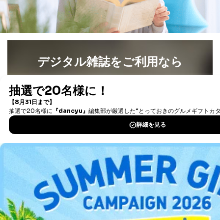
の通知を求められた場合には、遅滞なくこれに応じま
す。ただし、以下①～④のいずれかに該当する場合は、
利用目的の通知を行なうことはできません。そのとき
は、本人に遅滞無くその旨を通知するとともに、理由を
説明させていただきます。
デジタル雑誌をご利用なら
①利用目的を本人に通知し、又は公表することによって
本人又は第三者の生命、身体、財産その他の権利利益を
害するおそれがある場合
最新号〜バックナンバーまで7000冊以上の雑誌
（電子
②利用目的を本人に通知し、又は公表することによって
書籍）が無料で読み放題！
当該事業者の権利又は正当な利益を害するおそれがある
タダ読みサービス
を楽しもう！
場合
③国の機関又は地方公共団体が法令の定める事務を遂行
することに対して協力する必要がある場合であって、利
DOWNLOAD FOR IOS
用目的を本人に通知し、又は公表することによって当該
事務の遂行に支障を及ぼすおそれがあるとき
DOWNLOAD FOR ANDROID
④開示対象個人情報の利用目的が明らかな場合
開示対象個人情報については、保有個人データの本人ま
たはその代理人からの利用目的の通知、開示、変更等
ご利用方法はこちら
（内容の訂正、追加または削除）、利用停止等（「利用
の停止または消去」「第三者への提供の停止」）の求め
に対応させていただいております。 当社顧客の皆様の