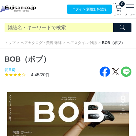
0
ログイン/
新規無料
登録
カート
メニュー
トップ
ヘアカタログ・美容 雑誌
ヘアスタイル 雑誌
BOB（ボブ）
BOB（ボブ）
髪書房
★★★★☆
4.45/20件