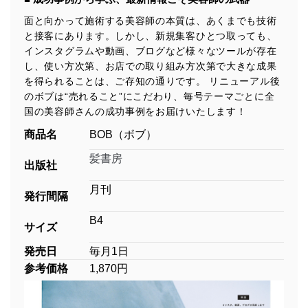
面と向かって施術する美容師の本質は、あくまでも技術
と接客にあります。しかし、新規集客ひとつ取っても、
インスタグラムや動画、ブログなど様々なツールが存在
し、使い方次第、お店での取り組み方次第で大きな成果
を得られることは、ご存知の通りです。 リニューアル後
のボブは“売れること”にこだわり、毎号テーマごとに全
国の美容師さんの成功事例をお届けいたします！
商品名
BOB（ボブ）
髪書房
出版社
月刊
発行間隔
B4
サイズ
発売日
毎月1日
参考価格
1,870円