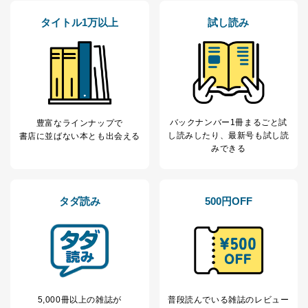
お問い合わせ対応、トラブル対
SNS公式アカウン
処、オペレーター教育など応対品
タイトル1万以上
試し読み
7
トに登録された方
質向上のため
の個人情報
その他当社のプライバシーポリシ
ー等にて公表する利用目的達成の
ため
※上記の利用目的のうちNo.1～5については保有個人デ
ータ（開示対象個人情報）の利用目的であり、下記4.の
開示等のご請求に対応させていただきます。
バックナンバー1冊まるごと試
豊富なラインナップで
なお、6、7については、パートナー（提携企業）様又は
し読み
したり、最新号も試し読
書店に並ばない本とも出会える
各SNS運営会社様にご請求いただきますようお願い致し
みできる
ます。
３．個人情報の第三者提供について
タダ読み
500円OFF
当社は、取得した個人情報を適切に管理し､あらかじめ
本人の同意を得ることなく第三者に提供することはあり
ません。ただし、次の場合は除きます。
法令に基づく場合
人の生命､身体または財産の保護のために必要がある
場合であって、本人の同意を得ることが困難であると
き。
5,000冊以上の雑誌が
普段読んでいる雑誌のレビュー
公衆衛生の向上または児童の健全な育成の推進のため