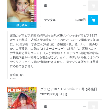
紙
―
デジタル
1,200円
試し読み
超強力グラビア満載で好評だったFLASHスペシャルグラビアBEST
が久々の登場！ 表紙＆巻頭撮り下ろし20ページの一ノ瀬瑠菜を筆頭
に、沢 美沙樹、すみぽん(高倉 菫)、森脇梨々夏、豊田ルナ、南みゆ
か、白濱美兎、由良ゆら(＃よーよーよー)、細谷さら、宮崎あみさ、
井手美希と最旬タレント11人が大集結！！ ※デジタル版は紙の雑誌
と掲載内容が一部異なる場合がございます。 ※デジタル版にはDVD
やクリアファイル等の付録は付きません。 ※デジタル版からは懸賞
に応募できません。
(お知らせ)
目次
一ノ瀬瑠菜 19歳、奇跡のヒロインと。
沢 美沙樹 海街シンドローム
グラビアBEST 2023年9/30号 (発売日
すみぽん(高倉 菫) 甘い熱の記憶
2023年08月31日)
森脇梨々夏 ピュアスマイル進化系
豊田ルナ Soft Touch
南みゆか ぜんぶキミにあげる
紙
―