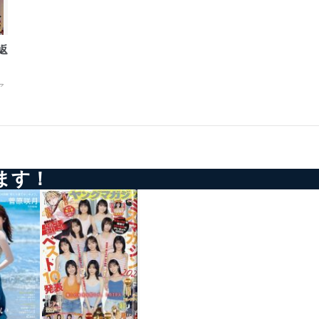
返
ア
ます！