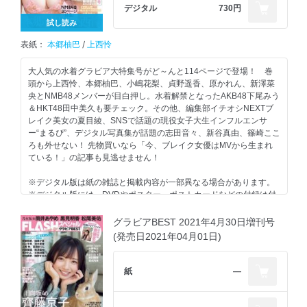
乃木坂46 一ノ瀬美空 melty smile
デジタル
730円
日向坂46 山口陽世 Happy Days
試し読み
有名人最新「ゲーム実況」勢力完全ガイド
表紙：
本郷柚巴
/
上西怜
日向坂46 金村美玖 ありのままの私
NGT48 奈良未遥 Winter Mermaid
#2i2 天羽希純 きすみんのBACK TO THE 80s!!
大人気の水着グラビア大特集号がど～んと114ページで登場！ 巻
ラフ×ラフ 日本中にスマイルを届けます
頭から上西怜、本郷柚巴、小嶋花梨、貞野遥香、原かれん、新澤菜
凛美、永瀬莉子、木下彩音 2023のヒロインたち
央とNMB48メンバーが目白押し。水着解禁となったAKB48下尾みう
COVER GIRL SPECIAL INTERVIEW 乃木坂46 与田祐希
＆HKT48田中美久も要チェック。その他、編集部イチオシNEXTブ
キクチウソッカナイ。X赤松恵 ネクストブレイク美女予報
レイク美女の夏目綾、SNSで話題の現役女子大生インフルエンサ
クイズ
ー“まるぴ”、デジタル写真集が話題の志田音々、新谷真由、篠崎ここ
NMB48 貞野遥香 New Year Holiday Season!
ろも外せない！ 先物買いなら「今、ブレイク女優はMVから生まれ
NMB48 OTHER CUT BEST SELECTION! 上西怜、川上干尋、隅野
ている！」の記事も見逃せません！
和奏
天野きき 私、大人になれますか？
※デジタル版は紙の雑誌と掲載内容が一部異なる場合があります。
えなこ、伊織もえ、篠崎こころ．．2022年PPE総決算！！
※デジタル版には、DVDやポスター、ポストカードなどの付録は付
真っ白なキャンバス 小野寺梓 わたしへの旅立ち
きません。本号のデジタル版には特製クリアファイル「NMB48 上西
SPECIAL PRESENT
怜 本郷柚巴」特別付録は付きません。※デジタル版からは応募でき
グラビアBEST 2021年4月30日増刊号
FLASHスベシャル応募者全員サービス
ない懸賞があります。
(発売日2021年04月01日)
表紙４ 山田陽世
紙
―
(お知らせ)
目次
NMB48 上西怜 本郷柚巴 初めてづくしのひな祭り