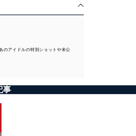
乃木坂46 齋藤飛鳥、梅澤美波、山下美月 「3人だからこそ」
大久保桜子 「きらめき、ゆらめく。」
お知らせ 「与田祐希 写真集」
STU48 今村美月、石田千穂、甲斐心愛 × AKB48 チーム8 小栗有
以、坂口渚沙、下尾みう 「とっておきのおもてなし in 瀬戸内」
SPECIAL PRESENT
Netflix“絶対ハマる”ドラマ＆映画 完全ガイド
写写丸クイズ
NMB48 安田桃寧、安部若菜、菖蒲まりん、小川結夏 「FRESH AND
あのアイドルの特別ショットや未公
FRESH」
『NMB48 10th Anniversary Book』 TOPメンバー BEST SHOT！ 白
間美瑠、吉田朱里、村瀬紗英、渋谷凪咲、小嶋花梨、川上千尋、山
本彩加、梅山恋和、山本望叶
NMB48 注目の5期生 山本彩加 てっぺんへの道 あーやんロード 第19
回
声優 石原夏織 「Go beyond…」
記事
FLASHスペシャル 応募者全員サービス
表紙4 （石田桃香）