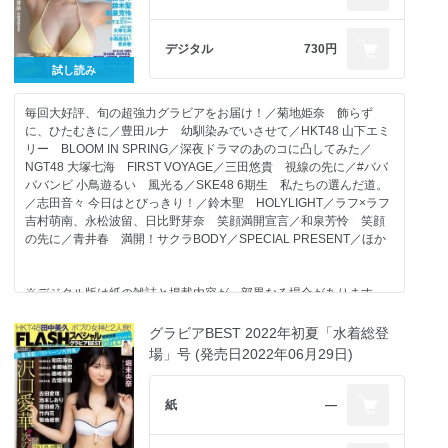
デジタル
730円
お知らせ
試し読み
目次
沢口愛華 止まらない歩み
あまつまりな 恋はハーバーライトに揺れて
毎回大好評、旬の超強力グラビアをお届け！／菊地姫奈 飾らず
伊織もえ 楽園の約束
に、ひたむきに／豊田ルナ 幼馴染みでいさせて／HKT48 山下エミ
スーパーベイビーズ 山田せいあ 彼女はアイドル
リー BLOOM IN SPRING／深夜ドラマのあのコに凸してみた／
CANDY TUNE 桐原美月 TOKYO DAYDREAM
NGT48 大塚七海 FIRST VOYAGE／三田悠貴 視線の先に／#ババ
私たち、日本武道館のステージに上がります！
ババンビ 小鳥遊るい 風光る／SKE48 6期生 私たちの選んだ道。
AKB48 17期研究生 平田侑希 綺麗な女のコは好きですか？
／志田音々 今日はとびっきり！／鈴木聖 HOLYLIGHT／ラフ×ラフ
AKB48 大西桃香 My Graduation
吉村萌南、永松波留、日比野芽奈 笑顔満開宣言／和泉芳怜 笑顔
NGT48 奈良未遥 た・だ・い・ま
の先に／青井春 満開！サクラBODY／SPECIAL PRESENT／ほか
相沢菜々子 愛されるワケ
西野夢菜 かわいいシンドローム
武田智加 君との記念日はいつも祝福のアメが降る
※デジタル版は紙の雑誌と掲載内容が一部異なる場合があります。
ばんばんざい 森元流那 今日も飾らずに
※デジタル版には、DVDやポスター、ポストカードなどの付録は付
南みゆか 好きにならずにはいられない！
きません。本号のデジタル版には特製クリアファイル特別付録は付
グラビアBEST 2022年初夏「水着総登
美女×絶景
きません。※デジタル版からは応募できない懸賞があります。
場」号 (発売日2022年06月29日)
SPECIAL PRESENT
FLASHスベシャル応募者全員サービス
表紙４ あまつまりな
紙
―
特別付録 沢口愛華ポスター
お知らせ
目次