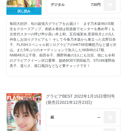
目次
デジタル
730円
HKT48 田中美久 みくりんのいる暮らし
試し読み
澄田綾乃 見つめるEye
パラディーク 新谷真由 私を見つけて
大和田南那 運命は信じるタイプ？
毎回大好評、旬の超強力グラビアをお届け！ まず乃木坂46の5期
TikTokでバズってるアイドル 深掘りしちゃいます
生をクローズアップ。表紙＆巻頭は初楽曲でセンターを務め早くも
AKB48 鈴木くるみ 夏の予感
次世代スターの呼び声が高い井上和。五百城茉央,菅原咲月との3人
AKB48 18期研究生名鑑 「私たち、センターを目指します」
仲良しお泊りグラビアも！ そして今春乃木坂から巣立った北野日奈
NMB48 加藤夕夏 旅立ちの夏
子、FLASHスペシャル初ソログラビアのHKT48宮﨑想乃など盛り沢
特別企画アイドル×リーダーシップ STU48 今村美月
山。また5年ぶりのオーディションで加入したAKB46の17期、
写写丸クイズ
NMB48川上千尋、前田令子、隅野和奏の3人にも注目。他にも令和
STU48 3期研究生名鑑 さあ、未来を探しに行こうか
のグラビアクイーン沢口愛華、超絶BODY澄田綾乃、STU48瀧野由
NGT48 西潟茉莉奈 年上の彼女
美子、遥りさ、坂口風詩などなど要チェックです！
東雲うみ Secret Garden
#ババババンビ 岸みゆ バンビーナの誘惑
SPECIAL PRESENT
※デジタル版は紙の雑誌と掲載内容が一部異なる場合があります。
FLASHスペシャル 応募者全員サービス
※デジタル版には、DVDやポスター、ポストカードなどの付録は付
表紙４ 岸みゆ
きません。本号のデジタル版には特製クリアファイル「沢口愛華」
グラビアBEST 2022年1月15日増刊号
特別付録は付きません。※デジタル版からは応募できない懸賞があ
(発売日2021年12月23日)
ります。
紙
―
(お知らせ)
目次