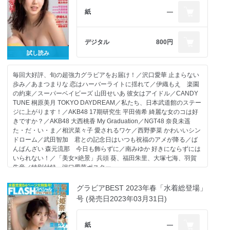
紙
―
デジタル
800円
試し読み
毎回大好評、旬の超強力グラビアをお届け！／沢口愛華 止まらない
歩み／あまつまりな 恋はハーバーライトに揺れて／伊織もえ 楽園
の約束／スーパーベイビーズ 山田せいあ 彼女はアイドル／CANDY
TUNE 桐原美月 TOKYO DAYDREAM／私たち、日本武道館のステー
ジに上がります！／AKB48 17期研究生 平田侑希 綺麗な女のコは好
きですか？／AKB48 大西桃香 My Graduation／NGT48 奈良未遥
た・だ・い・ま／相沢菜々子 愛されるワケ／西野夢菜 かわいいシン
ドローム／武田智加 君との記念日はいつも祝福のアメが降る／ば
んばんざい 森元流那 今日も飾らずに／南みゆか 好きにならずには
いられない！／「美女×絶景」兵頭 葵、福田朱里、大塚七海、羽賀
朱音／特別付録 沢口愛華ポスター
※デジタル版は紙の雑誌と掲載内容が一部異なる場合があります。
グラビアBEST 2023年春「水着総登場」
※デジタル版にはDVDやポスター、ポストカードなどの付録は付き
号 (発売日2023年03月31日)
ません。本号のデジタル版には特製クリアファイル特別付録は付き
ません。
※デジタル版からは応募できない懸賞があります。
紙
―