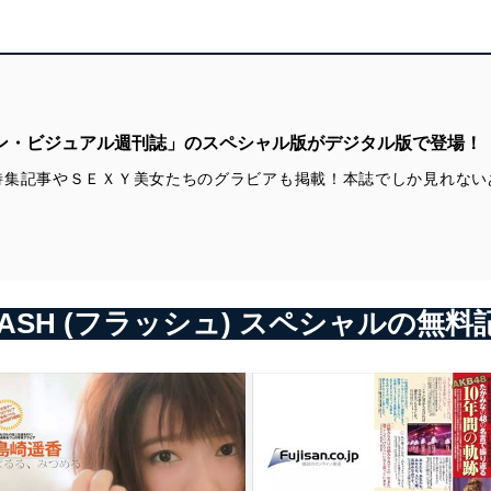
回
SPECIAL PRESENT
ネクストブレイク美女前線2021
写写丸クイズ
中井友望・あにお天湯・NOW EMPiRE ブレイク必至の原石美女3
人 「明日の色は、未来の虹。」
西川怜・山内瑞葵・小栗有以・久保怜音・大盛真歩 AKB48新時代
ユニット IxR 「旋風を巻き起こせ！」
ワン・ビジュアル週刊誌」のスペシャル版がデジタル版で登場！
十味・森嶋あんり・青木りさ・奥ゆい・天羽希純 「プロジェクト
特集記事やＳＥＸＹ美女たちのグラビアも掲載！本誌でしか見れない
#2i2」
お知らせ （Platinum FLASH DIGITAL PHOTO BOOK）
FLASHスペシャル 応募者全員サービス
表紙4 （#2i2）
LASH (フラッシュ) スペシャルの無料