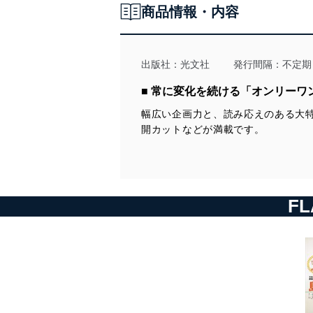
めも、エイトらしく！」
商品情報・内容
AKB48 Team 8 「これがウワサのエイトリオ!!」 長谷川百々花(福島
県代表)坂川陽香(福井県代表)徳永羚海(鳥取県代表)
ラストアイドル 長月翠 「Not bound by anyone.」
SPECIAL PRESENT＆写写丸クイズ
NMB48 山本彩加 「てっぺんへの道 あーやんロード」 最終回スペシ
出版社：
光文社
発行間隔：不定期
ャル
NMB48×FLASH 「グラビアナンバトル Other Cut Selection」 安部
■ 常に変化を続ける「オンリー
若菜 加藤夕夏 川上千尋 清水里香 上西怜 菖蒲まりん 白間
幅広い企画力と、読み応えのある大
美瑠 新澤菜央 原かれん 水田詩織 安田桃寧 横野すみれ
FLASHスペシャル 応募者全員サービス
開カットなどが満載です。
表紙4
F