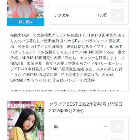
春爛漫 NGT48水着BEST
堀みなみ 本日有給いただきました
新谷姫加 甘く澄んだ
デジタル
730円
すみぽん 高倉菫 いっしょに暮らそ？
試し読み
福田ルミカ 青春にさよならを
都丸紗也華 ぶつかる視線
佐々木萌香 ショートカット・ランデヴー
毎回大好評、旬の超強力グラビアをお届け！／HKT48 田中美久 みく
松島かのん 爽快感！
りんのいる暮らし／澄田綾乃 見つめるEye／パラディーク 新谷真
AKB48行天優莉奈 予想以上！ 期待以上！！
由 私を見つけて／大和田南那 運命は信じるタイプ？／TikTokで
永尾まりや まりやぎさんとかくれんぼ
バズってるアイドル 深掘りしちゃいます／AKB48 鈴木くるみ 夏の
写写丸クイズ
予感／AKB48 18期研究生名鑑「私たち、センターを目指します」／
SPECIAL PRESENT
NMB48 加藤夕夏 旅立ちの夏／特別企画アイドル×リーダーシッ
FLASHスペシャル 応募者全員サービス
プ STU48 今村美月／STU48 3期研究生名鑑 さあ、未来を探しに行
表4
こうか／NGT48 西潟茉莉奈 年上の彼女／東雲うみ Secret
2024春号プレミアムポスター
Garden／#ババババンビ 岸みゆ バンビーナの誘惑
※デジタル版は紙の雑誌と掲載内容が一部異なる場合があります。
※デジタル版には、DVDやポスター、ポストカードなどの付録は付
きません。本号のデジタル版には特製クリアファイル特別付録は付
グラビアBEST 2022年初秋号 (発売日
きません。
2022年08月29日)
※デジタル版からは応募できない懸賞があります。
紙
―
お知らせ