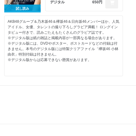
岩崎名美 美脚無双、始まってます
デジタル
650円
トレンディエンジェル たかし×キクチウソツカナイ 最旬！グラビ
試し読み
ア予報
HKT48 田中美久 彼女の夢を見た日。
AKB48グループ＆乃木坂46＆欅坂46＆日向坂46メンバーほか、人気
東雲うみ 九月の蝉時雨
アイドル、女優、タレントの撮り下ろしグラビア満載！ ロングイン
志田音々 明日晴れたらどこ行こう？
タビュー付きで、読みごたえもたくさんのグラビア誌です。
NMB48 本郷柚巴 安部若菜 ゲインを上げろ！！
※デジタル版は紙の雑誌と掲載内容が一部異なる場合があります。
NMB48 安田桃寧 夢の時間
※デジタル版には、DVDやポスター、ポストカードなどの付録は付
AKB48 横山結衣 Iwanna be there.
きません。本号のデジタル版には特製クリアファイル「欅坂46 小林
AKB48 行天優莉奈 本気。
由衣」特別付録は付きません。
FLASHスペシャル×LINE LIVE NEXTアイドルグループ決定戦！！
※デジタル版からは応募できない懸賞があります。
火将ロシエル 呼び覚ませ！
最旬！ グラビア予報 DVD編 藤乃あおい 緒方咲 水谷彩咲
秦はるか 横顔の君。
SPECIAL PRESENT
FLASHスペシャル グラビアBEST 2020年11月10日増刊号 表紙
FLASHスペシャル 応募者全員サービス
目次
表4 吉田莉桜
欅坂46 小林由依 「Give me the sounds of the world.」
欅坂46 新二期生 遠藤光莉、大園玲、大沼晶保、幸阪茉里乃、増本
綺良、守屋麗奈 「タマシイヲツナグ」
乃木坂46 田村真佑 「最良の目覚め」
乃木坂46 中田花奈 「2020年・東京」
感動をありがとう！ 欅坂46 全楽曲クロニクル
誉田哲也 特別寄稿 「欅坂46の君たちへ」
石田桃香 「海辺の音色」