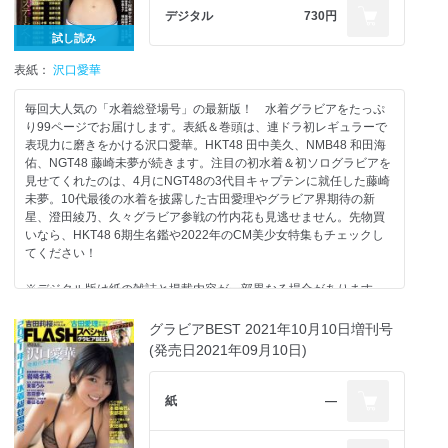
菊地姫奈 飾らずに、ひたむきに
デジタル
730円
豊田ルナ 幼馴染みでいさせて
試し読み
HKT48 山下エミリー BLOOM IN SPRING
深夜ドラマのあのコに凸してみた
表紙：
沢口愛華
NGT48 大塚七海 FIRST VOYAGE
三田悠貴 視線の先に
毎回大人気の「水着総登場号」の最新版！ 水着グラビアをたっぷ
#ババババンビ 小鳥遊るい 風光る
り99ページでお届けします。表紙＆巻頭は、連ドラ初レギュラーで
SKE48 6期生 私たちの選んだ道。
表現力に磨きをかける沢口愛華。HKT48 田中美久、NMB48 和田海
クイズ
佑、NGT48 藤崎未夢が続きます。注目の初水着＆初ソログラビアを
志田音々 今日はとびっきり！
見せてくれたのは、4月にNGT48の3代目キャプテンに就任した藤崎
鈴木聖 HOLYLIGHT
未夢。10代最後の水着を披露した古田愛理やグラビア界期待の新
ラフ×ラフ 吉村萌南、永松波留、日比野芽奈 笑顔満開宣言
星、澄田綾乃、久々グラビア参戦の竹内花も見逃せません。先物買
和泉芳怜 笑顔の先に
いなら、HKT48 6期生名鑑や2022年のCM美少女特集もチェックし
青井春 満開！サクラBODY
てください！
SPECIAL PRESENT
FLASHスベシャル応募者全員サービス
※デジタル版は紙の雑誌と掲載内容が一部異なる場合があります。
表紙４ 豊田ルナ
※デジタル版には、DVDやポスター、ポストカードなどの付録は付
きません。本号のデジタル版には特製クリアファイル「沢口愛華」
グラビアBEST 2021年10月10日増刊号
特別付録は付きません。※デジタル版からは応募できない懸賞があ
(発売日2021年09月10日)
ります。
紙
―
(お知らせ)