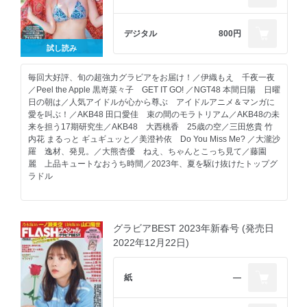
白濱美兎 恋する季節
#よーよーよー 由良ゆら ゆらに恋してみない？
細谷さら Pure in the Sunshine
デジタル
800円
宮崎あみさ 夏を追いかけて
試し読み
井手美希 しなやか、色っぽ
応募者全員サービス
毎回大好評、旬の超強力グラビアをお届け！／伊織もえ 千夜一夜
／Peel the Apple 黒嵜菜々子 GET IT GO! ／NGT48 本間日陽 日曜
日の朝は／人気アイドルが心から尊ぶ アイドルアニメ＆マンガに
愛を叫ぶ！／AKB48 田口愛佳 束の間のモラトリアム／AKB48の未
来を担う17期研究生／AKB48 大西桃香 25歳の空／三田悠貴 竹
内花 まるっと ギュギュッと／美澄衿依 Do You Miss Me? ／大瀧沙
羅 逸材、発見。／大熊杏優 ねえ、ちゃんとこっち見て／藤園
麗 上品キュートなおうち時間／2023年、夏を駆け抜けたトップグ
ラドル
※デジタル版は紙の雑誌と掲載内容が一部異なる場合があります。
※デジタル版にはDVDやポスター、ポストカードなどの付録は付き
グラビアBEST 2023年新春号 (発売日
ません。本号のデジタル版には特製クリアファイル特別付録は付き
2022年12月22日)
ません。
※デジタル版からは応募できない懸賞があります。
紙
―