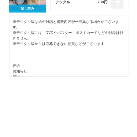
デジタル
730円
NMB48 小嶋花梨 貞野遥香 原かれん 新キャプテン 誌上「決意表
試し読み
明！」
NMB48 新澤菜央 あざとい彼女を照らした黄昏
橋本萌花 24 hours
※デジタル版は紙の雑誌と掲載内容が一部異なる場合がございま
豊田ルナ この雪がとける前に
す。
miao 夏目綾 ゼンブカワイイ
※デジタル版には、DVDやポスター、ポストカードなどの付録は付
今、ブレイク女優はMVから生まれている！
きません。
AKB48 下尾みう perfect muse
※デジタル版からは応募できない懸賞などがございます。
まるぴ この顔にピンときた
志田音々 オトナねねまるはいかが？
パラディーク 新谷真由 そばに居たい人
篠崎こころ 長すぎた蜜月
表紙
高崎かなみ 旅×恋
お知らせ
安藤咲桜 さくらだより
目次
HKT48 田中美久 ショートボブの女神さま！！
日向坂46 齊藤京子 GIRL-ISH
SPECIAL PRESENT
「３坂道」初共演！ ドラマ『 ボーダレス』見どころガイド
FLASHスペシャル 応募者全員サービス
日向坂46 「噂の“バラエティ力”徹底調査」
表紙4 HKT48 田中美久
乃木坂46 筒井あやめ 「 しあわせのかたち」
乃木坂46 黒見明香 松尾美佑 「そして、また巡り逢う。」
櫻坂46 増本綺良 「SUPER COLOR SENSATION」
猪子れいあ 「春色、ピュアビキニ」
吉澤遥奈 「グラビア界の新鮮力！」
SUPER☆GiRLS 阿部夢梨 長尾しおり 「潮風の通り道」
AKB48 Team 8 小栗有以(東京都代表) 下尾みう(山口県代表) 「８年