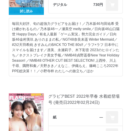
お知らせ
デジタル
730円
目次
試し読み
伊織もえ 千夜一夜
Peel the Apple 黒嵜菜々子 GET IT GO!
NGT48 本間日陽 日曜日の朝は
毎回大好評、旬の超強力グラビアをお届け！／乃木坂46与田祐希 受
人気アイドルが心から尊ぶ アイドルアニメ＆マンガに愛を叫ぶ！
け継がれるもの／乃木坂46一ノ瀬美空 melty smile／日向坂46山口陽
AKB48 田口愛佳 束の間のモラトリアム
世 Happy Days／有名人最新「ゲーム実況」勢力完全ガイド／日向
AKB48の未来を担う17期研究生
坂46金村美玖 ありのままの私／NGT48奈良未遥 Winter Mermaid／
AKB48 大西桃香 25歳の空
#2i2天羽希純 きすみんのBACK TO THE 80s!! ／ラフ×ラフ 日本中に
三田悠貴 竹内花 まるっと ギュギュッと #みたはな
スマイルを届けます／凛美、永瀬莉子、木下彩音 2023のヒロインた
美澄衿依 Do You Miss Me?
ち／ネクストブレイク美女予報／NMB48貞野遥香New Year Holiday
大瀧沙羅 逸材、発見。
Season! ／NMB48 OTHER CUT BEST SELECTION! 上西怜、川上
大熊杏優 ねえ、ちゃんとこっち見て
干尋、隅野和奏／天野きき／えなこ、伊織もえ、篠崎こころ2022年
藤園 麗 上品キュートなおうち時間
PPE総決算！！／小野寺梓 わたしへの旅立ち／ほか
2023年、夏を駆け抜けたトップグラドル
SPECIAL PRESENT
※デジタル版は紙の雑誌と掲載内容が一部異なる場合があります。
FLASHスベシャル応募者全員サービス
※デジタル版には、DVDやポスター、ポストカードなどの付録は付
表紙４ 黒嵜菜々子
きません。本号のデジタル版には特製クリアファイル特別付録は付
グラビアBEST 2022年早春 水着総登場
きません。※デジタル版からは応募できない懸賞があります。
号 (発売日2022年02月24日)
紙
―
お知らせ
目次
乃木坂46 与田祐希 受け継がれるもの