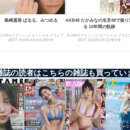
島崎遥香 ぱるる、みつめる
AKB48 たかみなの名言48で振り
る 10年間の軌跡
FLASH (フラッシュ) スペシャル グラビア
FLASH (フラッシュ) スペシャル グラビ
BEST 2016年3月30日増刊号
BEST 2016年2月1日増刊号
雑誌の読者はこちらの雑誌も買ってい