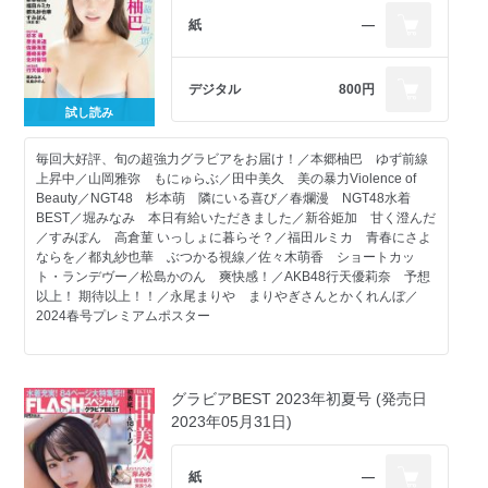
紙
―
デジタル
800円
試し読み
毎回大好評、旬の超強力グラビアをお届け！／本郷柚巴 ゆず前線
上昇中／山岡雅弥 もにゅらぶ／田中美久 美の暴力Violence of
Beauty／NGT48 杉本萌 隣にいる喜び／春爛漫 NGT48水着
BEST／堀みなみ 本日有給いただきました／新谷姫加 甘く澄んだ
／すみぽん 高倉菫 いっしょに暮らそ？／福田ルミカ 青春にさよ
ならを／都丸紗也華 ぶつかる視線／佐々木萌香 ショートカッ
ト・ランデヴー／松島かのん 爽快感！／AKB48行天優莉奈 予想
以上！ 期待以上！！／永尾まりや まりやぎさんとかくれんぼ／
2024春号プレミアムポスター
お知らせ
目次
グラビアBEST 2023年初夏号 (発売日
本郷柚巴 ゆず前線上昇中
2023年05月31日)
山岡雅弥 もにゅらぶ
田中美久 美の暴力Violence of Beauty
NGT48 杉本萌 隣にいる喜び
紙
―