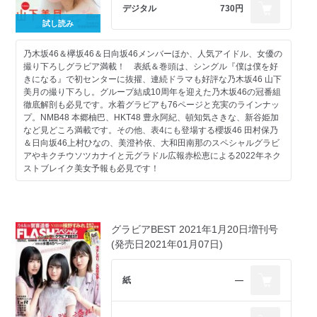
乃木坂46 井上 和 THE HOLY GIRL
デジタル
730円
乃木坂46 井上 和 菅原咲月 五百城茉央 SUMMER HOLIDAY
試し読み
北野日奈子 新しい日常
HKT48 宮﨑想乃 君と迎える明日の青空
乃木坂46＆欅坂46＆日向坂46メンバーほか、人気アイドル、女優の
『乃木坂工事中』 真夏の大特集2022
撮り下ろしグラビア満載！ 表紙＆巻頭は、シングル『僕は僕を好
AKB48 17期研究生名鑑!! 私たちが新しい風を吹き込みます
きになる』で初センターに抜擢、連続ドラマも好評な乃木坂46 山下
NMB48 川上千尋 私の夢、みんなの夢
美月の撮り下ろし。グループ結成10周年を迎えた乃木坂46の冠番組
NMB48 前田令子 初選抜の矜持！
徹底解剖も必見です。水着グラビアも76ページと充実のラインナッ
NMB48 隅野和奏 More Beautiful!
プ。NMB48 本郷柚巴、HKT48 豊永阿紀、頓知気さきな、新谷姫加
沢口愛華 風格
など見どころ満載です。その他、表4にも登場する櫻坂46 田村保乃
澄田綾乃 THE BREAKPOINT
＆日向坂46上村ひなの、美澄衿依、大和田南那のスペシャルグラビ
STU48 瀧野由美子 後悔のない人生を！
アやキクチウソツカナイと元グラドル広報赤松恵による2022年ネク
キクチウソツカナイ。×赤松 恵 ネクストブレイク美女予報
ストブレイク美女予報も必見です！
写写丸クイズ
遥りさ ウチの妹がこんなに…！
※デジタル版は紙の雑誌と掲載内容が一部異なる場合があります。
坂口風詩 どんな君も好き
※デジタル版には、DVDやポスター、ポストカードなどの付録は付
乙 陽葵 初めて会った気がしない！
きません。本号のデジタル版には特製クリアファイル「沢口愛華」
大和田南那 夏のカメラロール
グラビアBEST 2021年1月20日増刊号
特別付録は付きません。
池本しおり 花鳥風月
(発売日2021年01月07日)
※デジタル版からは応募できない懸賞があります。
SPECIAL PRESENT
FLASHスペシャル 応募者全員サービス
表紙4 乃木坂46 菅原咲月 井上 和 五百城茉央
紙
―
(お知らせ)
目次