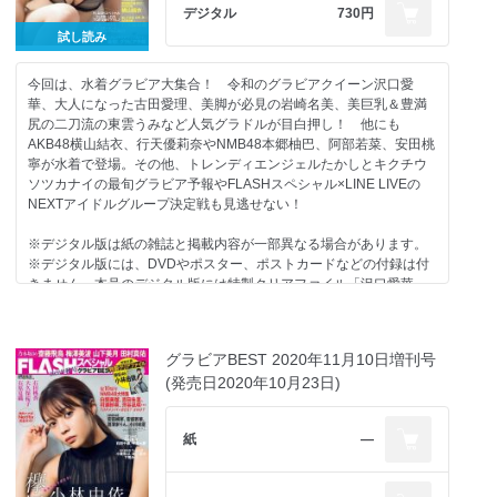
目次
デジタル
730円
沢口愛華 Next Stage
試し読み
HKT48 田中美久 TRAVEL with HER.
HKT48 ６期生名鑑 新世代のシンデレラガールズ
NMB48 和田海佑 昭和だ、みゆ。
今回は、水着グラビア大集合！ 令和のグラビアクイーン沢口愛
NGT48 藤崎未夢 Dreaming girl
華、大人になった古田愛理、美脚が必見の岩崎名美、美巨乳＆豊満
當真あみ 服部樹咲 長澤樹 中島セナ 福山絢水 石川翔鈴 CMの気にな
尻の二刀流の東雲うみなど人気グラドルが目白押し！ 他にも
るあのコの正体は？ 2022 夏
AKB48横山結衣、行天優莉奈やNMB48本郷柚巴、阿部若菜、安田桃
古田愛理 いまだけのトキメキ
寧が水着で登場。その他、トレンディエンジェルたかしとキクチウ
池本しおり 彼女と浴衣としゃぼん玉
ソツカナイの最旬グラビア予報やFLASHスペシャル×LINE LIVEの
澄田綾乃 THE HIGHEST GRADE
NEXTアイドルグループ決定戦も見逃せない！
竹内花 視線の先に─
堀未央奈 久しぶり！
※デジタル版は紙の雑誌と掲載内容が一部異なる場合があります。
NMB48 本郷柚巴 僕だけが知る、君の温度
※デジタル版には、DVDやポスター、ポストカードなどの付録は付
菊地姫奈 空想少女の日常
きません。本号のデジタル版には特製クリアファイル「沢口愛華」
SKE48 古畑奈和 Departure Time
特別付録は付きません。※デジタル版からは応募できない懸賞があ
SPECIAL PRESENT
ります。
FLASHスペシャル応募者全員サービス
グラビアBEST 2020年11月10日増刊号
表紙4 HKT48 田中美久
(発売日2020年10月23日)
お知らせ
目次
紙
―
沢口愛華 令和イチ！
吉田莉桜 かくれんぼ
古田愛理 夏空の回想録