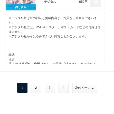
乃木坂46 山下美月 2022 本命の彼女
デジタル
650円
乃木坂46 新内眞衣 25時のヒロイン
試し読み
乃木坂46 冠番組 徹底解剖！
日向坂46 上村ひなの White Memories
※デジタル版は紙の雑誌と掲載内容が一部異なる場合がございま
櫻坂46 田村保乃 To Be…
す。
HKT48 豊永阿紀 よか、余暇
※デジタル版には、DVDやポスター、ポストカードなどの付録は付
頓知気さきな Daylight
きません。
新谷姫加 君待ち時間。
※デジタル版からは応募できない懸賞などがございます。
雪平莉左 さざ波が聞こえる
NMB48 本郷柚巴 駆け上がれ
パラディーク 新谷真由 LAUGH MAKER
FLASH Special BEST GRAVURE Girls! 沢口愛華・岩﨑名美・藤乃
表紙
あおい・東雲うみ
目次
キクチウソツカナイ。× 元グラドル広報 赤松恵 2022年 ネクストブ
櫻坂46 渡邉理佐・森田ひかる・大園玲 「絆とともに咲き誇れ！」
レイク美女予報！
乃木坂46 賀喜遥香 「年の瀬 ふたり暮らし」
美澄衿依 初めまして！！
池本しおり 「HAPPINESS JUST FOR YOU」
大和田南那 好きな人。
櫻坂46“徹底解説”特集 全MV＆『そこ曲がったら、櫻坂？』
ラストアイドル 大森莉緒 20歳の誓い
沢口愛華・吉田莉桜・大久保桜子・石田桃香 「水着BEST キミ恋メ
SPECIAL PRESENT
モリーズ」
1
2
3
4
次のページ →
FLASHスペシャル 応募者全員サービス
声優 i☆Ris 久保田未夢 「夢うつつ」
表4 日向坂46 上村ひなの＆櫻坂46 田村保乃
火将ロシエル、くりえみ…超進化するコスプレイヤー最前線
NMB48 横野すみれ 「Go to すーちゃん」
NMB48 泉綾乃×塩月希依音 「伸びしろナンバーワン!!!」
NMB48 注目の5期生 山本彩加 てっぺんへの道 あーやんロード 第20