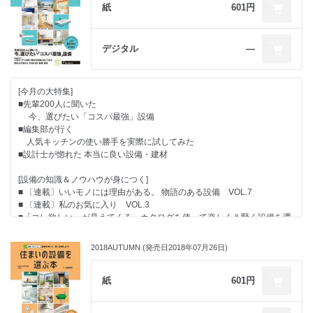
紙
601円
[特別キャンペーン]
■アンケートの回答した方に抽選で100名様に
「JCBギフトカード3000円分」プレゼント
デジタル
―
※対象媒体:SUUMOが発行しているリフォーム・注文住宅情報誌
[今月の大特集]
■先輩200人に聞いた
今、選びたい「コスパ最強」設備
■編集部が行く
人気キッチンの使い勝手を実際に試してみた
■設計士が惚れた 本当に良い設備・建材
[設備の知識＆ノウハウが身につく]
■ 〔連載〕いいモノには理由がある。 物語のある設備 VOL.7
■ 〔連載〕私のお気に入り VOL.3
■「コレ欲しい」が見えてくる カタログを使って楽しく＆賢く設備を選
ぼう！
■設備選びの基礎知識
2018AUTUMN (発売日2018年07月26日)
[最新の設備・建材情報]
●CLOSE UP
紙
601円
● 「使い心地」「住み心地」がわかる実例特集
●設備＆建材レポート