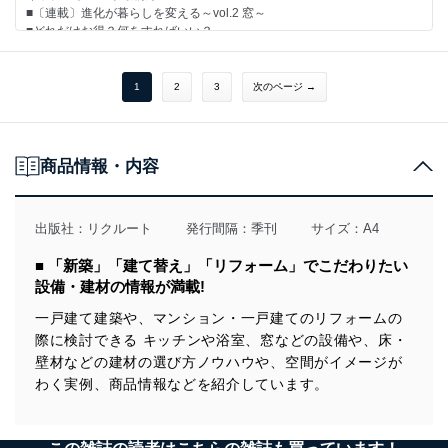
■〔連載〕進化が暮らしを変える～vol.2 窓～
■どれだけお得？何をすればいい？
省エネ・創エネ・蓄エネの素朴な疑問に答えます
■ほしいものが見つかる、予算調整にも役立つ
必見！カタログ使いこなし術
1
2
3
次のページ →
■成功・失敗のポイントがクチコミでわかる
設備を決めるＳＴＥＰ１・２・３
商品情報・内容
●毎月光熱費・水道料金が断然オトクに！
「省エネ・創エネ・蓄エネ 環境にやさしい設備・建材特集」
出版社：
リクルート
発行間隔：季刊
サイズ：A4
■ 「新築」「建て替え」「リフォーム」でこだわりたい
設備・建材の情報が満載!
一戸建て建築や、マンション・一戸建てのリフォームの
際に検討できる キッチンや浴室、窓などの設備や、床・
壁材などの建材の選び方ノウハウや、空間がイメージが
わく実例、商品情報などを紹介しています。