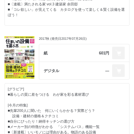
■〔連載〕満たされる家 vol.3 建築家 余田邸
■「コレ欲しい」が見えてくる カタログを使って楽しく＆賢く設備を選
ぼう！
[最新の設備・建材情報]
●Close up
2017秋 (発売日2017年07月26日)
● 「使い心地」「住み心地」がわかる実例特集
●リビング空間特集
●設備＆建材レポート
紙
601円
デジタル
―
[グラビア]
■暮らしの質に差をつける わが家を彩る素材選び
[今月の特集]
■先輩200人に聞いた 何にいくらかかる？実際どう？
設備・建材の価格＆クチコミ
■自分にぴったり！納得キッチンの選び方
■メーカー別の特徴がわかる 「システムバス」機能一覧
■〔新連載〕いいモノには理由がある。物語のある設備