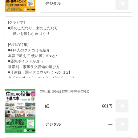
■先輩たちのクチコミ満載
デジタル
―
失敗しない設備選びのための情報活用術
[グラビア]
●部位から探せる
■男のこだわり、女のこだわり
設備＆建材レポート
違いを愉しむ家づくり
[今月の特集]
■414人のクチコミも紹介
本音で教えて 使い勝手の○と×
■優先ポイントが違う
世帯別 家事ラク設備の選び方
■【連載：調べタロウが行く●vol.１2】
今ドキのキッチンのスタンダードって？
■心地よい眠りを誘う寝室の条件
2016夏 (発売日2016年04月26日)
■【連載：Pick Up】
キッチンの世界の兆しは？
メイド・イン・ジャパンの実力は？
紙
601円
■選ぶ順番がわかる
新築＆リフォーム 設備選びの成功ダンドリ
■ほしいものが見つかる、予算調整にも役立つ
デジタル
―
必見！カタログ使いこなし術