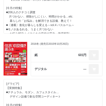
[今月の特集]
■206人のクチコミ調査
片づかない、掃除がしにくい、時間がかかる…etc.
暮らしの「お悩み」を解消できる設備、教えて！
■〔連載〕進化が暮らしを変える～vol.4 バスルーム～
■モノがあるれる、うまく片づかない
お悩み解決！イマドキの収納の実力、徹底解剖
■新築するとき、リフォームするときの
暮らしを彩る照明計画の基礎知識
2016冬 (発売日2015年10月26日)
■省エネって楽しい！おサイフにもやさしい！
設備でかなえるエコな暮らし
■設計前に知っておけば失敗しない
紙
601円
設備・建材選びのダンドリパーフェクトガイド
■先輩たちのクチコミ満載
失敗しないい設備選びの情報活用術
デジタル
―
●毎月光熱費・水道料金が断然オトクに！
「節電・節水・創エネ おサイフにやさしい設備・建材特集」
[グラビア]
【実例特集】
■ナチュラル、モダン、カフェスタイル…
デザイン設備で創る空間コーディネート
[今月の特集]