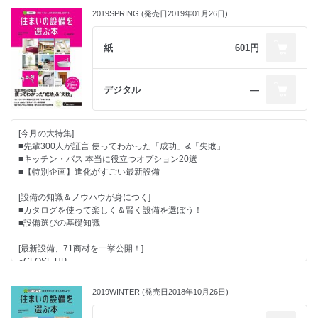
2019SPRING (発売日2019年01月26日)
紙
601円
デジタル
―
[今月の大特集]
■先輩300人が証言 使ってわかった「成功」&「失敗」
■キッチン・バス 本当に役立つオプション20選
■【特別企画】進化がすごい最新設備
[設備の知識＆ノウハウが身につく]
■カタログを使って楽しく＆賢く設備を選ぼう！
■設備選びの基礎知識
[最新設備、71商材を一挙公開！]
●CLOSE UP
● 「使い心地」「住み心地」がわかる実例特集
●環境・家計にやさしい 設備・建材特集
2019WINTER (発売日2018年10月26日)
●設備＆建材レポート