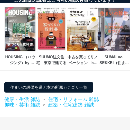
この雑誌の読者はこちらの雑誌も買っています！
HOUSING （ハウ
SUUMO注文住
中古を買ってリノ
SUMAI no 
ジング）by 
宅　東京で建てる
ベーション　by 
SEKKEI（住まい
suumo（バイ ス
suumo
の設計）
ーモ）
住まいの設備を選ぶ本の所属カテゴリ一覧
健康・生活 雑誌
住宅・リフォーム 雑誌
>
趣味・芸術 雑誌
建築・住宅建築 雑誌
>