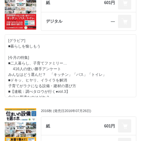
■選ぶ順番がわかる
紙
601円
新築＆リフォーム 設備決定の成功ダンドリ
■カタログを使って楽しく＆賢く設備を選ぼう
デジタル
―
●話題の情報が満載！ Close up
●毎月光熱費・水道料金が断然オトクに！
[グラビア]
「使い心地」「住み心地」がわかる実例特集
■暮らしを愉しもう
●部位から探せる 設備＆建材レポート
[今月の特集]
■二人暮らし、子育てファミリー…
416人の使い勝手アンケート
みんなはどう選んだ？ 「キッチン」「バス」「トイレ」
■ドキッ、ヒヤリ、イライラを解消
子育てがラクになる設備・建材の選び方
■【連載：調べタロウが行く●vol.3】
自分に最適なのはどれ？
【保存版】メーカー別 キッチン機能一覧
■くつろぐ、癒やされる
2016秋 (発売日2016年07月26日)
ひとり時間をたのしむ浴室
■【連載：Pick Up】
2020年 家でエネルギーを作るのが普通になる？！
紙
601円
■選ぶ順番がわかる
新築＆リフォーム 設備決定の成功ダンドリ