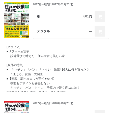
2017春 (発売日2017年01月26日)
●話題の情報が満載！ Close up
●毎月光熱費・水道料金が断然オトクに！
「使い心地」「住み心地」がわかる実例特集
紙
601円
●部位から探せる 設備＆建材レポート
デジタル
―
[グラビア]
■リフォーム実例
設備選びで叶えた 住みやすく美しい家
[今月の特集]
■「キッチン」「バス」「トイレ」先輩416人は何を買った？
「使える」設備 大調査
■【連載：調べタロウが行く●vol.4】
機能もデザインも妥協しない
キッチン・バス・トイレ 予算内で賢く選ぶには？
■編集部がリアル体験！最新キッチンの実力
■新築もリフォームも押さえておきたい
省エネな家をつくる賢い設備の選び方
2017冬 (発売日2016年10月26日)
■【連載：Pick Up】
電気＆ガス 自由化のメリットは?