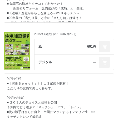
■ 先輩宅の取材とクチコミでわかった！
新築＆リフォーム 設備選びの「成功」と「失敗」
■〔連載〕進化が暮らしを変える～vol.3 キッチン～
■20年前の「当たり前」と今の「当たり前」は違う！
進化した設備がストレスフリーな毎日に変える
■ワンポイントでも印象が変わる エクステリアレッスン
■104人にアンケート
2015秋 (発売日2015年07月25日)
省エネ＆エコ設備 「選んだ理由」と「おトク度」公開
■いつ・何をする？
〇×コメントでポイントがわかる サクサク進むダンドリ術教えます
紙
601円
■調べる、聞く、見る、触れる ベストな設備を選ぶ方法
デジタル
―
●毎月光熱費・水道料金が断然オトクに！
「節電・節水・創エネ おサイフにやさしい設備・建材特集」
[グラビア]
■【実例Ｓｐｅｃｉａｌ】１３家族を取材！
こだわりの設備で美しく暮らす。
[今月の特集]
■ ２０３人のチョイスと価格も公開
予算内でどう選ぶ？「キッチン」「バス」「トイレ」
■使い勝手はさらに向上、空間にマッチするインテリア性…etc
キッチントレンド最前線