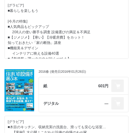
[グラビア]
●毎月光熱費・水道料金が断然オトクに！
■暮らしを楽しもう
「使い心地・住み心地がわかる実例特集」
[今月の特集]
■人気商品もピックアップ
208人の使い勝手を調査 設備選びの満足＆不満足
■【ジメジメ】【寒い】【冷暖房費】をカット！
知っておきたい「家の断熱」講座
■機能美＆デザイン
インテリアに映える設備40選
■【新連載：調べタロウが行く●vol.１】
キッチン・バス・トイレ…… リフォーム用と新築用は何が違うの？
■【新連載：Pick Up】
2016春 (発売日2016年01月26日)
電力自由化、したら得すること
■カタログを使って
楽しく＆賢く設備を選ぼう
紙
601円
■選ぶ順番がわかる
新築＆リフォーム 設備決定の成功ダンドリ
デジタル
―
■〔とじ込み付録〕
料理を楽しむ、会話がはずむ、「好き」を飾る…etc.
十人十色のこだわりキッチン
[グラビア]
■木目のキッチン、収納充実の洗面台、滑っても安心な浴室…
【実例】大公開！こだわり設備の自慢のわが家