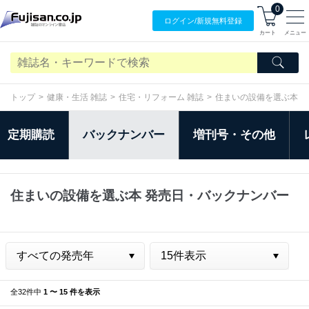
0
ログイン/
新規無料
登録
カート
メニュー
トップ
健康・生活 雑誌
住宅・リフォーム 雑誌
住まいの設備を選ぶ本
定期購読
バックナンバー
増刊号・その他
住まいの設備を選ぶ本 発売日・バックナンバー
全32件中
1 〜 15 件を表示