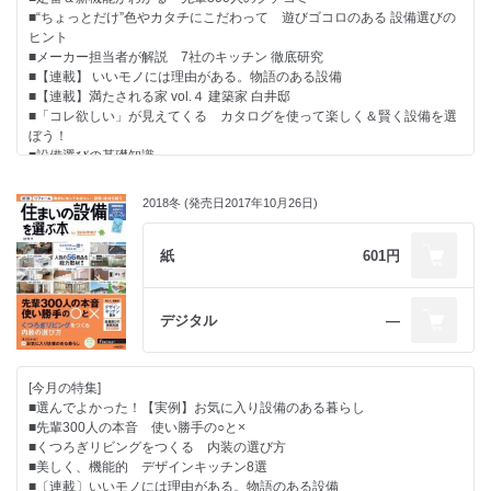
■“ちょっとだけ”色やカタチにこだわって 遊びゴコロのある 設備選びの
ヒント
■メーカー担当者が解説 7社のキッチン 徹底研究
■【連載】 いいモノには理由がある。物語のある設備
■【連載】満たされる家 vol.４ 建築家 白井邸
■「コレ欲しい」が見えてくる カタログを使って楽しく＆賢く設備を選
ぼう！
■設備選びの基礎知識
[最新の設備・建材情報]
2018冬 (発売日2017年10月26日)
●Close up
● 「使い心地」「住み心地」がわかる実例特集
●設備＆建材レポート
紙
601円
[特別キャンペーン]
デジタル
―
■アンケートの回答した方に抽選で100名様に
「JCBギフトカード3000円分」プレゼント
※対象媒体:SUUMOが発行しているリフォーム・注文住宅情報誌
[今月の特集]
■選んでよかった！【実例】お気に入り設備のある暮らし
■先輩300人の本音 使い勝手の○と×
■くつろぎリビングをつくる 内装の選び方
■美しく、機能的 デザインキッチン8選
■〔連載〕いいモノには理由がある。物語のある設備