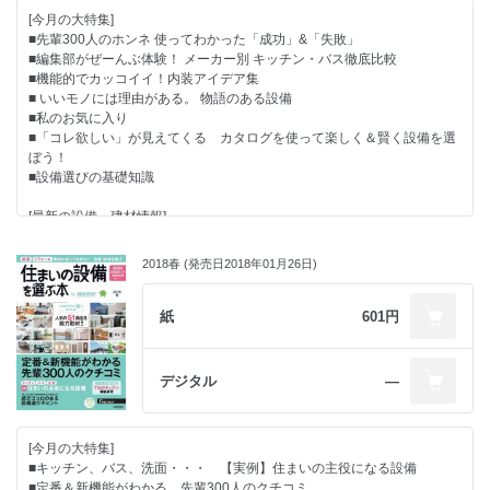
※対象媒体:SUUMOが発行しているリフォーム・注文住宅情報誌
[今月の大特集]
■先輩300人のホンネ 使ってわかった「成功」&「失敗」
■編集部がぜーんぶ体験！ メーカー別 キッチン・バス徹底比較
■機能的でカッコイイ！内装アイデア集
■ いいモノには理由がある。 物語のある設備
■私のお気に入り
■「コレ欲しい」が見えてくる カタログを使って楽しく＆賢く設備を選
ぼう！
■設備選びの基礎知識
[最新の設備・建材情報]
●Close up
● 「使い心地」「住み心地」がわかる実例特集
2018春 (発売日2018年01月26日)
●設備＆建材レポート
紙
601円
[特別キャンペーン]
■アンケートの回答した方に抽選で100名様に
「JCBギフトカード3000円分」プレゼント
デジタル
―
※対象媒体:SUUMOが発行しているリフォーム・注文住宅情報誌
[今月の大特集]
■キッチン、バス、洗面・・・ 【実例】住まいの主役になる設備
■定番＆新機能がわかる 先輩300人のクチコミ