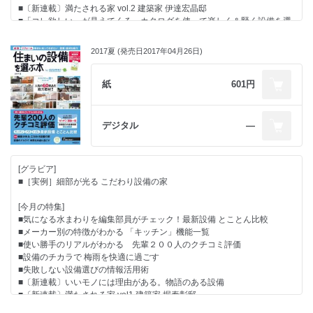
■〔新連載〕満たされる家 vol.2 建築家 伊達宏晶邸
■「コレ欲しい」が見えてくる カタログを使って楽しく＆賢く設備を選
ぼう！
2017夏 (発売日2017年04月26日)
●話題の情報が満載！ Close up
●毎月光熱費・水道料金が断然オトクに！
紙
601円
「使い心地」「住み心地」がわかる実例特集
●「ジブン仕様」を叶える こだわりのオーダーキッチン特集
●部位から探せる 設備＆建材レポート
デジタル
―
[グラビア]
■［実例］細部が光る こだわり設備の家
[今月の特集]
■気になる水まわりを編集部員がチェック！最新設備 とことん比較
■メーカー別の特徴がわかる 「キッチン」機能一覧
■使い勝手のリアルがわかる 先輩２００人のクチコミ評価
■設備のチカラで 梅雨を快適に過ごす
■失敗しない設備選びの情報活用術
■〔新連載〕いいモノには理由がある。物語のある設備
■〔新連載〕満たされる家 vol1.建築家 堀泰彰邸