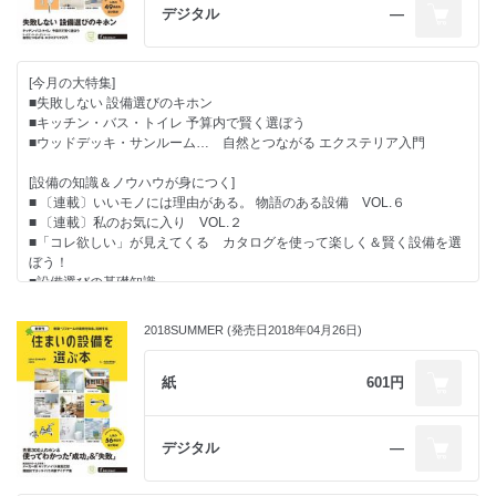
デジタル
―
[特別キャンペーン]
■アンケートの回答した方に抽選で100名様に
[今月の大特集]
「JCBギフトカード3000円分」プレゼント
■失敗しない 設備選びのキホン
※対象媒体:SUUMOが発行しているリフォーム・注文住宅情報誌
■キッチン・バス・トイレ 予算内で賢く選ぼう
■ウッドデッキ・サンルーム… 自然とつながる エクステリア入門
[設備の知識＆ノウハウが身につく]
■ 〔連載〕いいモノには理由がある。 物語のある設備 VOL.６
■ 〔連載〕私のお気に入り VOL.２
■「コレ欲しい」が見えてくる カタログを使って楽しく＆賢く設備を選
ぼう！
■設備選びの基礎知識
[最新の設備・建材情報]
2018SUMMER (発売日2018年04月26日)
●CLOSE UP
● 「使い心地」「住み心地」がわかる実例特集
●設備＆建材レポート
紙
601円
[特別キャンペーン]
デジタル
―
■アンケートの回答した方に抽選で100名様に
「JCBギフトカード3000円分」プレゼント