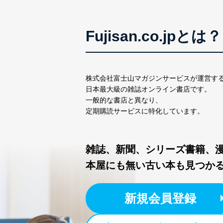
当社は、内部監査及びマネ
の状態を維持します。
Fujisan.co.jpとは？
苦情及び相談受付け窓口
貴殿の個人情報及び当社の
適切、かつ迅速に対応させ
株式会社富士山マガジンサービスが運営す
日本最大級の雑誌オンライン書店です。
株式会社富士山マガジンサー
一般的な書店と異なり、
TEL：0570-200-223
定期購読サービスに特化しています。
FAX：03-5459-7073
e-mail：
cs@fujisan.co.jp
改訂：2025年2月20日
雑誌、新聞、シリーズ書籍、
制定：2005年4月1日
本屋にも無い古い本も見つか
株式会社富士山マガジンサ
代表取締役会長 西野 伸一
個人情報の取扱いについ
新規会員登録
１．個人情報保護管理者