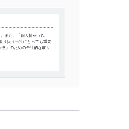
す。また、「個人情報（以
取り扱う当社にとっても重要
保護」のための全社的な取り
。
で利用目的の達成に必要な範
情報は、同意を得ずに目的外
従業者等の教育を徹底してま
管理の仕組みに、これらの法