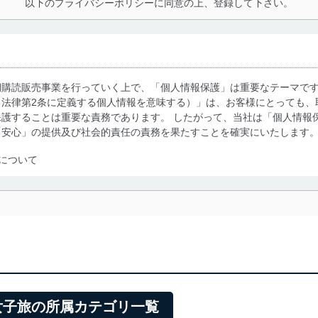
以下のプライバシーポリシーに同意の上、登録して下さい。
期購読販売事業を行っていく上で、「個人情報保護」は重要なテーマで
る法律第2条に定義する個人情報を意味する）」は、お客様にとっても、
護することは重要な責務であります。 したがって、当社は「個人情報
「安心」の提供及び社会的責任の責務を果たすことを確実にいたします
について
利用・提供に際して、その利用目的を明確にし、本人の同意を得たうえ
によって取得・利用・提供を行います。また、当社が保有している個人
示は行いません。当社においてはこれらの取り組みを確実にするため、
用を行わないために、適切な管理措置を講じます。
る法令、国が定める指針及びその他の規範を遵守します。また、当社の
適合させます。
女子旅の所属カテゴリ一覧