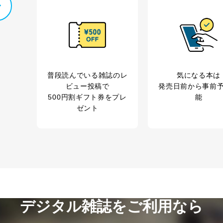
管理者を設置し、個人情報保護管理者の責任のもと、個人情報を取得・
ービス
郎
理グループディレクター 前田 嘉也
普段読んでいる雑誌のレ
気になる本は
ビュー投稿で
発売日前から事前
500円割ギフト券をプレ
能
ゼント
人情報の利用目的は次のとおりです。
の種類
利用目的
購入商品の配送のため
商品代金回収のため
等をご利用の方の個
ｅメール等による商品、サービス、キャンペーン等
個人が特定できない形で取得した閲覧履歴や購買履
味・嗜好に
応じた新商品・サービスに関する広告のため
デジタル雑誌をご利用なら
いた方の個人情報
お問い合わせ対応、トラブル対処、オペレーター教
カスタマーQ＆Aサイトの投稿内容の確認のため