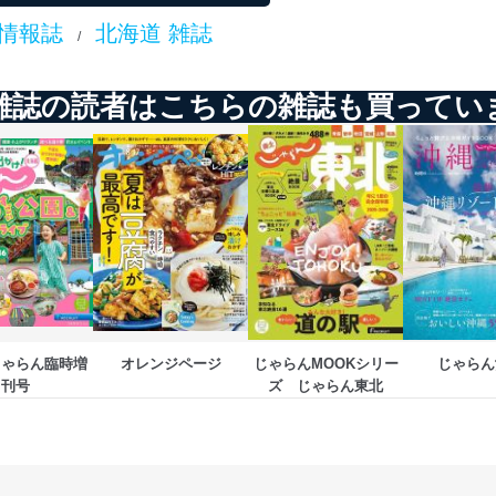
情報誌
北海道 雑誌
/
及び安全性を確保するために、下記セキュリティ対策をはじめとする安
防止及び是正に努めます。
雑誌の読者はこちらの雑誌も買ってい
ことのできる機器及び当該機器を取り扱う従業者を明確化し、 個人デ
いるユーザー制御機能（ユーザーアカウント制御）により、個人情報デ
業者を識別・認証しています。
等の防止
機器等のオペレーティングシステムを最新の状態に保持しています。
機器等にセキュリティ対策ソフトウェア等を導入し、自動更新 機能等
じゃらん臨時増
オレンジページ
じゃらんMOOKシリー
じゃらん
刊号
ズ　じゃらん東北
う漏洩等の防止
ータの含まれるファイルを送信する場合に、当該ファイルへのパスワー
ステムの継続的改善