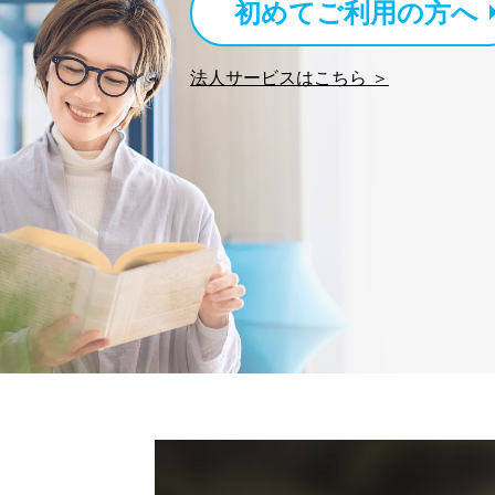
初めてご利用の方へ
当社は以下の個人情報保護
いたします。
法人サービスはこちら ＞
東京都渋谷区南平台町16-11
株式会社富士山マガジンサ
代表取締役会長 西野 伸一
個人情報保護管理者: 経営管
２．利用目的
当社が取り扱う開示対象個
No
個人情報
当社の定期購読サービス
1
人情報
2
当社にお問合わせいただ