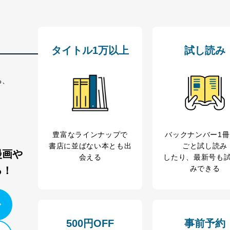
ジメントレビューの機会を通じて、個人情報保護マネジメントシステム
タイトル1万以上
試し読み
個人情報保護マネジメントシステムに関するご相談及び苦情については
ていただきます。
る、
ビス 個人情報問い合わせ係
豊富なラインナップで
バックナンバー1
書店に並ばない本とも出
ごと試し読み
漫画や
会える
したり、最新号も
みできる
る！
ービス
郎
て
500円OFF
事前予約