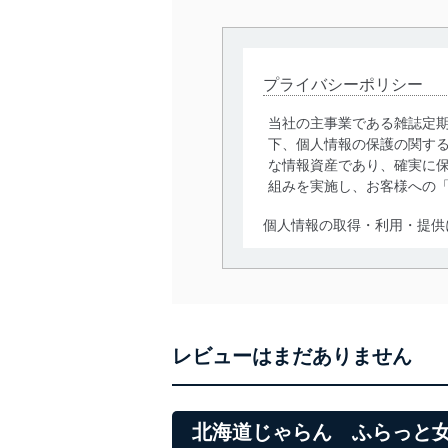
プライバシーポリシー
当社の主事業である雑誌定
下、個人情報の保護の関す
な情報資産であり、確実に保
組みを実施し、お客様への
個人情報の取得・利用・提供
当社は、個人情報の取得・
囲内で適法かつ公正な手段
利用、第三者への提供・開
いります。また、目的外利
レビューはまだありません
法令遵守
当社は、個人情報に関連す
令及びその他の規範を常に
北海道じゃらん ふらっと