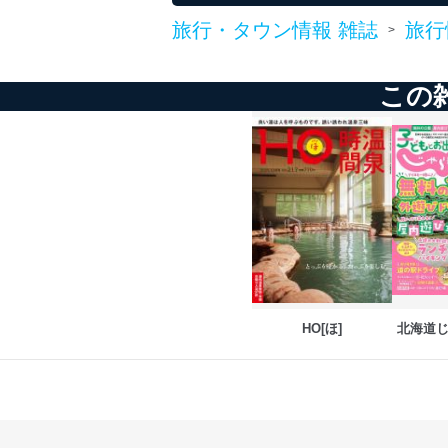
個人情報の安全管理措置
旅行・タウン情報 雑誌
旅行
>
当社は、個人情報の正確性
漏えい、滅失またはき損の
この
アクセス制御
個人データを取り扱う
しています。
アクセス者の識別と認証
機器に標準装備されて
システムを使用する従
外部からの不正アクセス
個人データを取り扱う
個人データを取り扱う
HO[ほ]
北海道
としています。
情報システムの使用に伴
メール等により個人デ
個人情報保護マネジメントシ