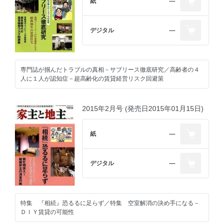
紙
―
デジタル
―
専門誌が掴んだトラブルの真相－サブリース徹底研究／高齢者の４
人に１人が認知症－超高齢化の賃貸経営リスク回避策
2015年2月号 (発売日2015年01月15日)
紙
―
デジタル
―
特集 『相続』恐るるに足らず／特集 空室解消の決め手になる－
ＤＩＹ賃貸の可能性