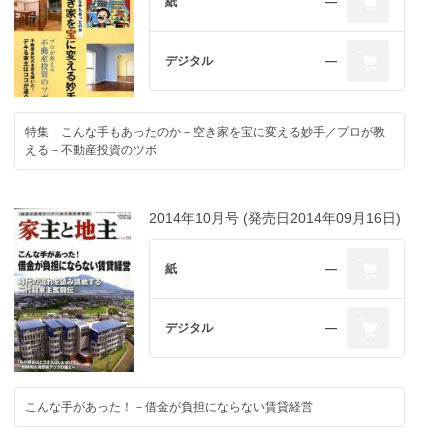
紙
―
デジタル
―
特集 こんな手もあったのか－空き家を宝に変える妙手／プロが教
える－不動産投資のツボ
2014年10月号 (発売日2014年09月16日)
紙
―
デジタル
―
こんな手があった！－借金が負担にならない賃貸経営