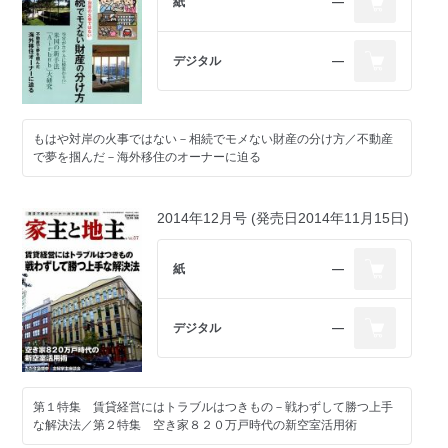
紙
―
デジタル
―
もはや対岸の火事ではない－相続でモメない財産の分け方／不動産
で夢を掴んだ－海外移住のオーナーに迫る
2014年12月号 (発売日2014年11月15日)
紙
―
デジタル
―
第１特集 賃貸経営にはトラブルはつきもの－戦わずして勝つ上手
な解決法／第２特集 空き家８２０万戸時代の新空室活用術