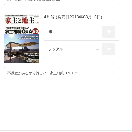
4月号 (発売日2013年03月15日)
紙
―
デジタル
―
不動産があるから難しい 家主相続Ｑ＆Ａ５０