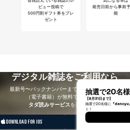
普段読んでいる雑誌のレ
気になる本は
ビュー投稿で
発売日前から事前
500円割ギフト券をプレ
能
ゼント
デジタル雑誌をご利用なら
最新号〜バックナンバーまで7000冊以上の雑誌
（電子書籍）が無料で読み放題！
タダ読みサービス
を楽しもう！
DOWNLOAD FOR IOS
DOWNLOAD FOR ANDRO