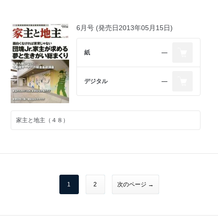
6月号 (発売日2013年05月15日)
紙
―
デジタル
―
家主と地主（４８）
1
2
次のページ →