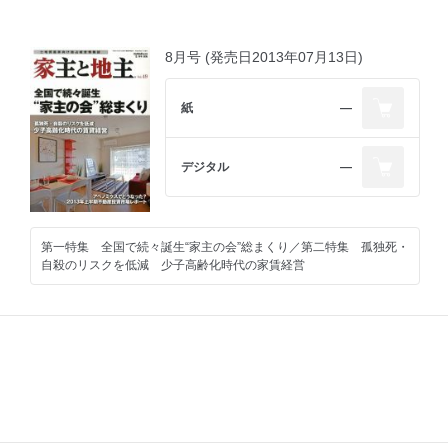
8月号 (発売日2013年07月13日)
紙
―
デジタル
―
第一特集 全国で続々誕生“家主の会”総まくり／第二特集 孤独死・
自殺のリスクを低減 少子高齢化時代の家賃経営