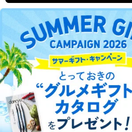
DOWNLOAD FOR ANDROID
ご利用方法はこちら
総合案内
アフィリエイト
採用情報
プレスリリース
お問い合わせ
利用規約
プライバシーポリシー
特定商取引法に基づく表示
会社案内
出版社の皆様へ
投資家の皆様へ
サイトマップ