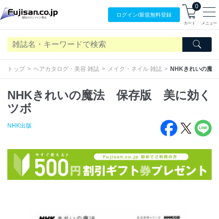
0
ログイン/
新規無料
登録
カート
メニュー
トップ
ヘアカタログ・美容 雑誌
メイク・ネイル 雑誌
NHKきれいの魔
NHKきれいの魔法 保存版 美に効く
ツボ
NHK出版