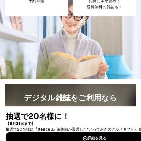
予約可能
お得に本が読めて
送料無料の雑誌も！
デジタル雑誌をご利用なら
最新号〜バックナンバーまで7000冊以上の雑誌
（電子
書籍）が無料で読み放題！
タダ読みサービス
を楽しもう！
DOWNLOAD FOR IOS