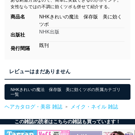
ある刺激方法なので、簡単に実践できるのがポイント。
女性ならではの不調に効くツボも併せて紹介する。
商品名
NHKきれいの魔法 保存版 美に効く
ツボ
NHK出版
出版社
既刊
発行間隔
レビューはまだありません
NHKきれいの魔法 保存版 美に効くツボの所属カテゴリ
一覧
ヘアカタログ・美容 雑誌
メイク・ネイル 雑誌
>
この雑誌の読者はこちらの雑誌も買っています！