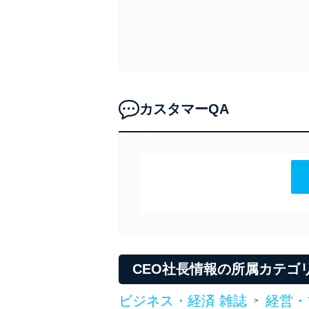
外部からの不正アクセス
個人データを取り扱う
個人データを取り扱う
としています。
情報システムの使用に伴
メール等により個人デ
カスタマーQA
個人情報保護マネジメントシ
当社は、内部監査及びマネ
の状態を維持します。
苦情及び相談受付け窓口
貴殿の個人情報及び当社の
適切、かつ迅速に対応させ
CEO社長情報の所属カテゴ
株式会社富士山マガジンサー
TEL：0570-200-223
ビジネス・経済 雑誌
経営・
>
FAX：03-5459-7073