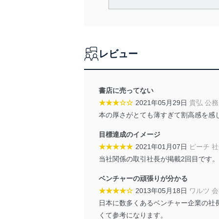
当社は、個人情報の取得・
囲内で適法かつ公正な手段
利用、第三者への提供・開
いります。また、目的外利
レビュー
法令遵守
当社は、個人情報に関連す
令及びその他の規範を常に
書店に売ってない
★★★☆☆
2021年05月29日
貴弘 公
個人情報の安全管理措置
本の厚さがとても薄すぎて割高感を感
当社は、個人情報の正確性
目標達成のイメージ
漏えい、滅失またはき損の
★★★★★
2021年01月07日
ピーチ 
アクセス制御
当社関係の取引社長が掲載2回目です
個人データを取り扱う
しています。
ベンチャーの頑張りが分かる
★★★★☆
2013年05月18日
ワルツ 
アクセス者の識別と認証
機器に標準装備されて
日本に数多くあるベンチャー企業の社
システムを使用する従
くて参考になります。