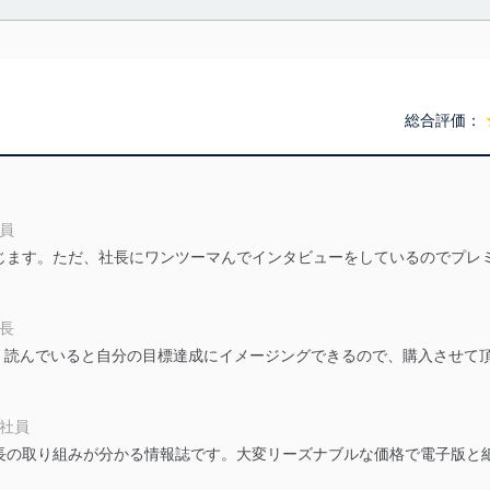
利用・提供に際して、その利用目的を明確にし、本人の同意を得たうえ
によって取得・利用・提供を行います。また、当社が保有している個人
示は行いません。当社においてはこれらの取り組みを確実にするため、
用を行わないために、適切な管理措置を講じます。
総合評価：
る法令、国が定める指針及びその他の規範を遵守します。また、当社の
適合させます。
務員
じます。ただ、社長にワンツーマんでインタビューをしているのでプレ
及び安全性を確保するために、下記セキュリティ対策をはじめとする安
防止及び是正に努めます。
社長
。 読んでいると自分の目標達成にイメージングできるので、購入させて
ことのできる機器及び当該機器を取り扱う従業者を明確化し、 個人デ
会社員
いるユーザー制御機能（ユーザーアカウント制御）により、個人情報デ
長の取り組みが分かる情報誌です。大変リーズナブルな価格で電子版と
業者を識別・認証しています。