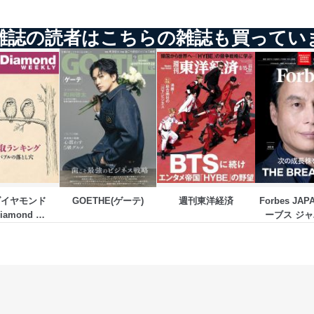
雑誌の読者はこちらの雑誌も買ってい
ービス
郎
て
管理者を設置し、個人情報保護管理者の責任のもと、個人情報を取得・
ダイヤモンド
GOETHE(ゲーテ)
週刊東洋経済
Forbes JA
ービス
iamond 
郎
EKLY）
理グループディレクター 前田 嘉也
人情報の利用目的は次のとおりです。