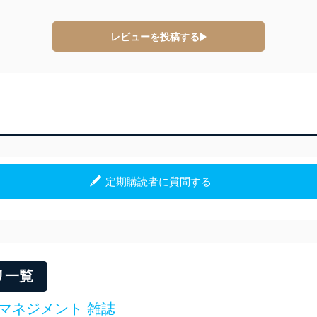
等の防止
機器等のオペレーティングシステムを最新の状態に保持しています。
レビューを投稿する
機器等にセキュリティ対策ソフトウェア等を導入し、自動更新 機能等
う漏洩等の防止
ータの含まれるファイルを送信する場合に、当該ファイルへのパスワー
ステムの継続的改善
ジメントレビューの機会を通じて、個人情報保護マネジメントシステム
個人情報保護マネジメントシステムに関するご相談及び苦情については
ていただきます。
リ一覧
ビス 個人情報問い合わせ係
マネジメント 雑誌