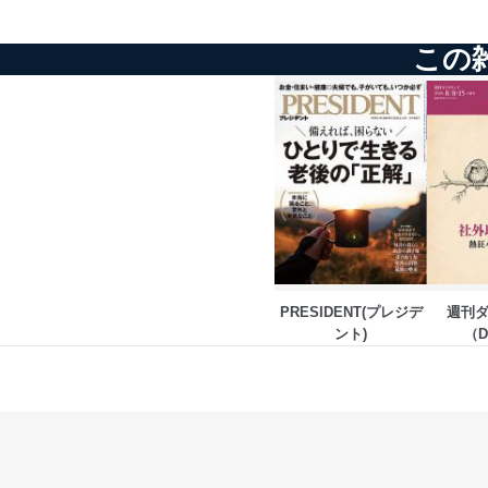
e-mail：
cs@fujisan.co.jp
改訂：2025年2月20日
この
制定：2005年4月1日
株式会社富士山マガジンサ
代表取締役会長 西野 伸一
個人情報の取扱いについ
１．個人情報保護管理者
当社は以下の個人情報保護
いたします。
東京都渋谷区南平台町16-11
PRESIDENT(プレジデ
週刊
株式会社富士山マガジンサ
ント)
（D
代表取締役会長 西野 伸一
WE
個人情報保護管理者: 経営管
２．利用目的
当社が取り扱う開示対象個