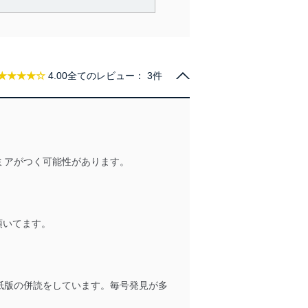
で利用目的の達成に必要な範
情報は、同意を得ずに目的外
従業者等の教育を徹底してま
★★★★☆
4.00
全てのレビュー：
3件
管理の仕組みに、これらの法
ミアがつく可能性があります。
全対策を実施し、個人情報の
頂いてます。
ータへの不要なアクセスを防止
ータベース等を取り扱う情報
紙版の併読をしています。毎号発見が多