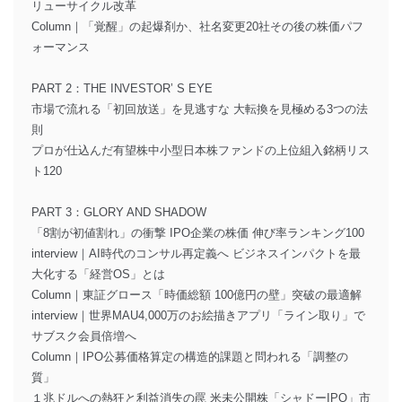
リューサイクル改革
Column｜「覚醒」の起爆剤か、社名変更20社その後の株価パフ
ォーマンス
PART 2：THE INVESTOR’ S EYE
市場で流れる「初回放送」を見逃すな 大転換を見極める3つの法
則
プロが仕込んだ有望株中小型日本株ファンドの上位組入銘柄リス
ト120
PART 3：GLORY AND SHADOW
「8割が初値割れ」の衝撃 IPO企業の株価 伸び率ランキング100
interview｜AI時代のコンサル再定義へ ビジネスインパクトを最
大化する「経営OS」とは
Column｜東証グロース「時価総額 100億円の壁」突破の最適解
interview｜世界MAU4,000万のお絵描きアプリ「ライン取り」で
サブスク会員倍増へ
Column｜IPO公募価格算定の構造的課題と問われる「調整の
質」
１兆ドルへの熱狂と利益消失の罠 米未公開株「シャドーIPO」市