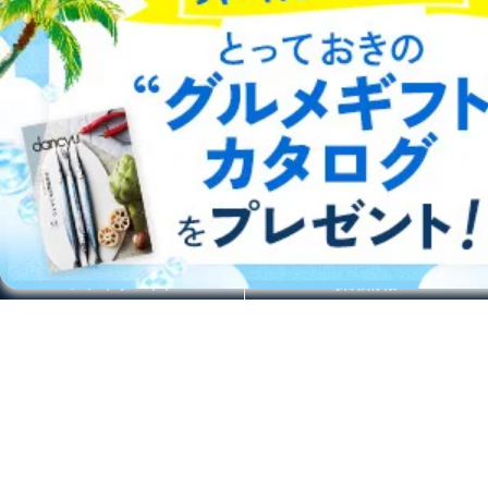
費用のお支払方法は、郵送料分の郵便定額小為替を
DOWNLOAD FOR IOS
申請書類に同封してください。
(郵便局にお支払いいただく手数料は申請者のご負担
DOWNLOAD FOR ANDROID
です。また、郵便定額小為替は無記名でお願いしま
す。) なお、郵送料は郵便定額小為替に代えて同額
分の切手でお支払いいただくこともできます。
E.開示等の求めに対する回答方法
ご利用方法はこちら
申請者の申請書面記載宛に書面（eメール含む）によっ
て回答いたします。書面以外での方法による回答をご希
望される方は、手続き時にその旨ご連絡ください。
F.非開示事由について
総合案内
以下の(1)～(7)に該当する場合は、非開示とさせていた
だきます。非開示を決定した場合は、その旨、理由を付
アフィリエイト
採用情報
記して通知いたします。
プレスリリース
お問い合わせ
(1)申請書に記載されている住所、本人確認のための書
類に記載されている住所、当社に登録されている住所が
一致しないときなど本人が確認できない場合
利用規約
プライバシーポリシー
特定商取引法に基づく表示
会社案内
出版社の皆様へ
(2)代理人による申請に際して､代理権が確認できない場
投資家の皆様へ
サイトマップ
合
(3)所定の申請書類に不備があった場合
(4)開示の求めの対象が開示対象個人情報に該当しない
場合