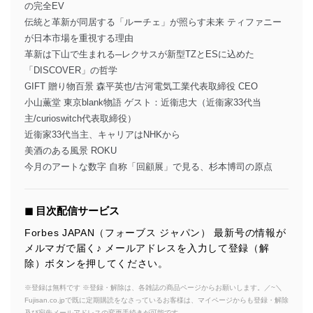
の完全EV
伝統と革新が同居する「ルーチェ」が照らす未来 ティファニー
が日本市場を重視する理由
革新は下山で生まれる─レクサスが新型TZとESに込めた
「DISCOVER」の哲学
GIFT 贈り物百景 森平英也/古河電気工業代表取締役 CEO
小山薫堂 東京blank物語 ゲスト：近衞忠大（近衞家33代当
主/curioswitch代表取締役）
近衞家33代当主、キャリアはNHKから
美酒のある風景 ROKU
今月のアートな数字 自称「回顧展」で見る、杉本博司の原点
◼︎ 目次配信サービス
Forbes JAPAN（フォーブス ジャパン） 最新号の情報が
メルマガで届く♪ メールアドレスを入力して登録（解
除）ボタンを押してください。
※登録は無料です ※登録・解除は、各雑誌の商品ページからお願いします。／~＼
Fujisan.co.jpで既に定期購読をなさっているお客様は、マイページからも登録・解除
及び宛先メールアドレスの変更手続きが可能です。