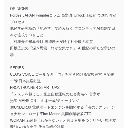
OPINIONS
Forbes JAPAN Founderコラム 高野真 Unlock Japan で進む円安
プロセス
地経学研究所の『地経学』で読み解く フロンティアAI規制で日
本が注視すべきこと
川村雄介の飛耳長目 黒澤映画が映す社外取の本質
田坂広志の「深き思索、静かな気づき」 AI世紀の新たな学びの
場
SERIES
CEO'S VOICE ゴールなき「門」を開き続ける実験経営 喜㔟陽
一/東日本旅客鉄道
FRONTRUNNER START-UPS
「テスラを超える」完全自動運転の社会実装へ 宮宗孝
光/DIMENSION、 山本一成/チューリング
30UNDER30 電動ボートエンジンを開発する「海のテスラ」 ジ
ョナサン・ロード/Flux Marine 共同創業者兼CTO
WOMAN 金融を「わからない」と言える場をつくりたい 馬渕友
理/きんゆう女子 代表取締役社長