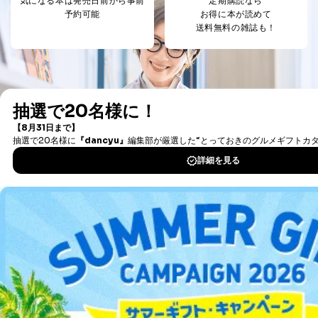
気になる本は
発売日前から事前
定期購読なら
委任状
予約可能
お得に本が読めて
ご本人様が委任状に捺印し、捺印した印鑑の印鑑登
送料無料の雑誌も！
録証明書を添付してください。
代理人様が親権者などの法定代理人の場合は、委任
状に代えて、ご本人様との関係がわかる戸籍謄本も
しくは抄本、または住民票をご提出いただくことも
可能です。
代理人本人であることを確認するための書類
下記書類のうち、いずれかを同封してください。
（本籍地を塗りつぶしたものをご用意下さい。）
・運転免許証の写し
・住民票の写し
・健康保険証の被保険者証の写し
D.手数料について
利用目的の通知、開示対象個人情報の開示請求につ
いては、1回の申請ごとに手数料、郵送料が必要で
デジタル雑誌をご利用なら
す。
郵送料：860円（内訳：定形110円、書留480円、本
人限定受取郵便270円)
最新号〜バックナンバーまで7000冊以上の雑誌
（電子
(2024年10月1日現在)
書籍）が無料で読み放題！
※上記郵送料は国内郵便の場合の費用です。国外へ
タダ読みサービス
を楽しもう！
の郵送の場合は、実費をご負担いただきます。
手数料等の支払方法