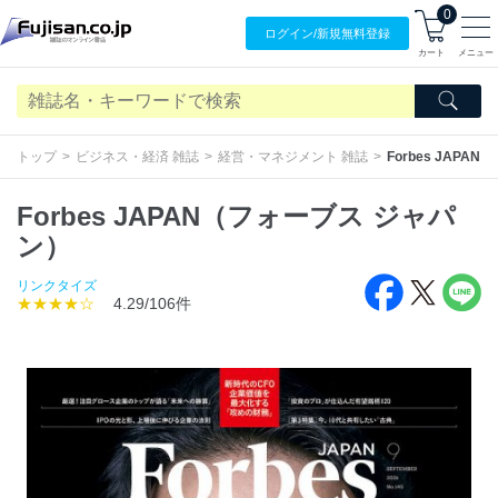
0
ログイン/
新規無料
登録
カート
メニュー
トップ
ビジネス・経済 雑誌
経営・マネジメント 雑誌
Forbes JAP
Forbes JAPAN（フォーブス ジャパ
ン）
リンクタイズ
★★★★☆
4.29/106件