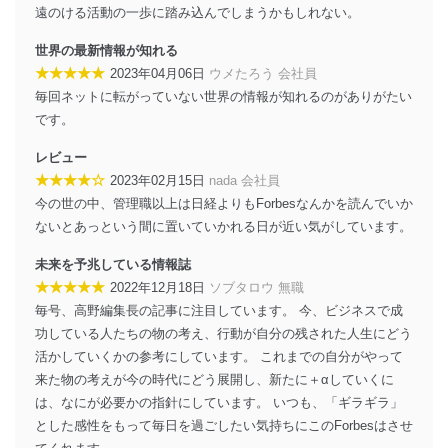
遠のける活動の一歩に踏み込んでしまうかもしれない。
送信する場合に、当該ファイルへのパスワードを
設定しています。
世界の最新情報が知れる
個人情報保護マネジメントシステムの継続的改善
★★★★★
2023年04月06日
ウメたろう 会社員
毎回ネットに転がっていない世界の情報が知れるのがありがたい
当社は、内部監査及びマネジメントレビューの機会を通
です。
じて、個人情報保護マネジメントシステムを継続的に改
善し、常に最良の状態を維持します。
レビュー
★★★★☆
2023年02月15日
nada 会社員
苦情及び相談受付け窓口
今の世の中、管理職以上は日経よりもForbesなんかを読んでいか
貴殿の個人情報及び当社の個人情報保護マネジメントシ
ないとあっという間に置いていかれる日が近い気がしています。
ステムに関するご相談及び苦情については以下までご連
絡ください。
未来を予兆している情報誌
適切、かつ迅速に対応させていただきます。
★★★★★
2022年12月18日
ソブタロウ 無職
毎号、高野編集長の記事に注目しています。 今、ビジネスで成
株式会社富士山マガジンサービス 個人情報問い合わせ
係
功している人たちの物の考え、行動が自分の残された人生にどう
TEL：0570-200-223
活かしていくかの参考にしています。 これまでの自分がやって
FAX：03-5459-7073
来た物の考えが今の時代にどう展開し、新たに＋αしていくに
e-mail：
cs@fujisan.co.jp
は、なにが必要かの指針にしています。 いつも、「ギラギラ」
改訂：2025年2月20日
とした感性をもって毎日を過ごしたい気持ちにこのForbesはさせ
制定：2005年4月1日