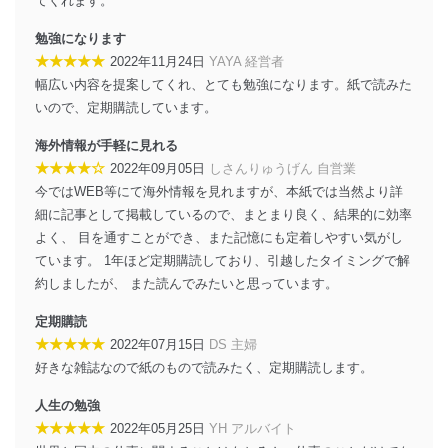
てくれます。
株式会社富士山マガジンサービス
代表取締役会長 西野 伸一郎
勉強になります
★★★★★
個人情報の取扱いについて
2022年11月24日
YAYA 経営者
幅広い内容を提案してくれ、とても勉強になります。紙で読みた
１．個人情報保護管理者
いので、定期購読しています。
当社は以下の個人情報保護管理者を設置し、個人情報保
海外情報が手軽に見れる
護管理者の責任のもと、個人情報を取得・アクセス・利
★★★★☆
2022年09月05日
しさんりゅうげん 自営業
用・提供・管理いたします。
今ではWEB等にて海外情報を見れますが、本紙では当然より詳
東京都渋谷区南平台町16-11
細に記事として掲載しているので、まとまり良く、結果的に効率
株式会社富士山マガジンサービス
よく、 目を通すことができ、また記憶にも定着しやすい気がし
代表取締役会長 西野 伸一郎
ています。 1年ほど定期購読しており、引越したタイミングで解
個人情報保護管理者: 経営管理グループディレクター 前
約しましたが、 また読んでみたいと思っています。
田 嘉也
定期購読
２．利用目的
★★★★★
2022年07月15日
DS 主婦
当社が取り扱う開示対象個人情報の利用目的は次のとお
好きな雑誌なので紙のもので読みたく、定期購読します。
りです。
人生の勉強
No
個人情報の種類
利用目的
★★★★★
2022年05月25日
YH アルバイト
購入商品の配送のため