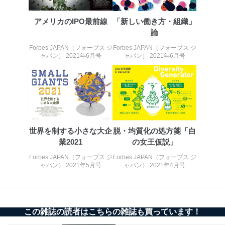
当社は、取得した個人情報を適切に管理し､あらかじめ
本人の同意を得ることなく第三者に提供することはあり
アメリカのIPO最前線
「新しい働き方・組織」
ません。ただし、次の場合は除きます。
論
法令に基づく場合
人の生命､身体または財産の保護のために必要がある
Forbes JAPAN（フォーブス ジ
Forbes JAPAN（フォーブス ジ
場合であって、本人の同意を得ることが困難であると
ャパン） 2021年6月号
ャパン） 2021年6月号
き。
公衆衛生の向上または児童の健全な育成の推進のため
に特に必要がある場合であって、本人の同意を得るこ
とが困難である場合。
国の機関もしくは地方公共団体またはその委託を受け
た者が法令の定める事務を遂行することに対して協力
する必要がある場合であって、本人の同意を得ること
世界を制する小さな大企
脱・均質化の処方箋「白
により当該事務の遂行に支障を及ぼすおそれがあると
業2021
の女王仮説」
き。
上記２．の利用目的を実施するために守秘義務を結ん
Forbes JAPAN（フォーブス ジ
Forbes JAPAN（フォーブス ジ
だ企業に、業務の一部として個人情報の取扱いを委
ャパン） 2021年5月号
ャパン） 2021年4月号
託・提供する場合、その業務に必要な範囲で委託・提
供先企業に個人情報を開示することがあります。
委託・提供先企業は具体的には以下のような企業です
が、これらに限りません。
委託先：カスタマーサポート支援会社 、クレジッ
この雑誌の読者はこちらの雑誌も買っています！
トカード決済などの決済代行・料金回収会社、広