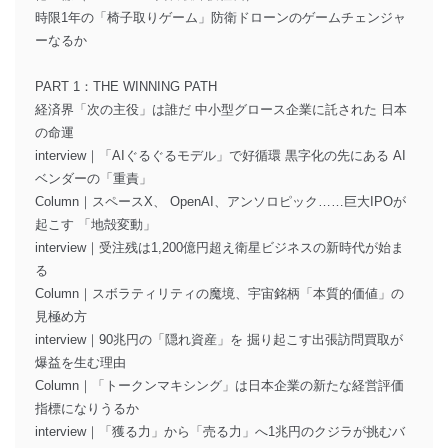
時限1年の「椅子取りゲーム」防衛ドローンのゲームチェンジャ
ーなるか
PART 1：THE WINNING PATH
経済界「次の主役」は誰だ 中小型グロース企業に託された 日本
の命運
interview｜「AIぐるぐるモデル」で好循環 黒字化の先にある AI
ベンダーの「重責」
Column｜スペースX、 OpenAI、アンソロピック……巨大IPOが
起こす 「地殻変動」
interview｜受注残は1,200億円超え衛星ビジネスの新時代が始ま
る
Column｜スボラティリティの魔境、宇宙銘柄「本質的価値」の
見極め方
interview｜90兆円の「隠れ資産」を 掘り起こす出張訪問買取が
爆益を生む理由
Column｜「トークンマキシング」は日本企業の新たな経営評価
指標になりうるか
interview｜「獲る力」から「売る力」へ1兆円のクジラが挑むバ