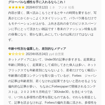
当社は、個人情報の正確性及び安全性を確保するため
グローバルな感性を手に入れるならこれ！
に、下記セキュリティ対策をはじめとする安全対策を実
★★★★★
2026年07月12日
ミネ フジオ 社長
施し、個人情報の漏えい、滅失またはき損の防止及び是
内容が濃く、隅々読みこもうとすると中々の時間を要するが、写
正に努めます。
真がとにかくかっこよくスタイリッシュで、パラパラ捲るだけで
アクセス制御
もモチベーションが上がる、上向き志向の全てのビジネスパーソ
個人データを取り扱うことのできる機器及び当該
ンに手にとって頂きたい雑誌です！巻末のファッション特集も目
機器を取り扱う従業者を明確化し、 個人データへ
の不要なアクセスを防止しています。
の保養になり、密かな楽しみにしているのは私だけではないは
ず。
アクセス者の識別と認証
機器に標準装備されているユーザー制御機能（ユ
年齢や性別を偏重した、差別的なメディア
ーザーアカウント制御）により、個人情報データ
★☆☆☆☆
2023年05月24日
yyd 自営業
ベース等を取り扱う情報システムを使用する従業
ネットメディアにおいて、Under30の記事が多すぎる。起業家は
者を識別・認証しています。
年齢に関係なく、起業家として成功してきた偉人は多い。ネット
外部からの不正アクセス等の防止
フリックスでも年齢差別にならないよう、若者だけでなく幅広い
個人データを取り扱う機器等のオペレーティング
年齢層の恋愛コンテンツを取り扱っているが、Forbes ジャパン
システムを最新の状態に保持しています。
の記事は年齢差別、若くなければ起業できないと思わせるような
個人データを取り扱う機器等にセキュリティ対策
偏向的な記事が多い。 ちなみにForbesjapanで開催されるコンテ
ソフトウェア等を導入し、自動更新 機能等の活用
により、これを最新状態としています。
ストは、２０２３年５月時点で「30Under30」を含む４つであ
り、いづれも多様性の思考を阻むものである。それらを前提とし
情報システムの使用に伴う漏洩等の防止
て、記事を読まなければ、Forbesの偏向主義に流され、多様性を
メール等により個人データの含まれるファイルを