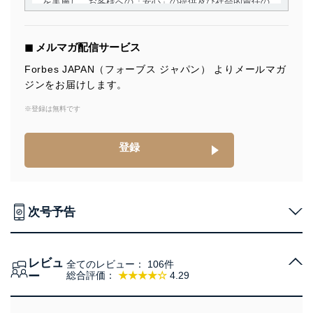
を実施し、お客様への「安心」の提供及び社会的責任の
責務を果たすことを確実にいたします。
個人情報の取得・利用・提供について
◼︎ メルマガ配信サービス
当社は、個人情報の取得・利用・提供に際して、その利
Forbes JAPAN（フォーブス ジャパン） よりメールマガ
用目的を明確にし、本人の同意を得たうえで利用目的の
ジンをお届けします。
達成に必要な範囲内で適法かつ公正な手段によって取
得・利用・提供を行います。また、当社が保有している
※登録は無料です
個人情報は、同意を得ずに目的外利用、第三者への提
供・開示は行いません。当社においてはこれらの取り組
みを確実にするため、従業者等の教育を徹底してまいり
登録
ます。また、目的外利用を行わないために、適切な管理
措置を講じます。
法令遵守
次号予告
当社は、個人情報に関連する法令、国が定める指針及び
その他の規範を遵守します。また、当社の管理の仕組み
に、これらの法令及びその他の規範を常に適合させま
レビュ
す。
全てのレビュー：
106件
ー
総合評価：
★★★★☆
4.29
個人情報の安全管理措置