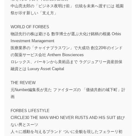
中山亮太郎の「ビジネス夜明け前」 伝統を未来へ渡すには 祗園
祭が示す新しい「支え方」
WORLD OF FORBES
物語先行の株は避ける 数学博士が選ぶ大化け銘柄の根拠 Orbis
Investment Management
医療業界の「チャイナプラスワン」で大成功 創立20年のインド
の製薬サービス会社 Anthem Biosciences
ロレックス、バーキンから美術品まで ラグジュアリー資産担保
融資とは Luxury Asset Capital
THE REVIEW
元Number編集長が見た ファイターズの 「価値共創の城下町」計
画
FORBES LIFESTYLE
CIRCLE30 THE MAN WHO NEVER RUSTS AND HIS SUIT 錆び
ない男とスーツ
人々に感動を与えるブランド ついに全貌を現したフェラーリ初