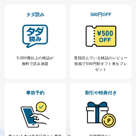
TEL:0570-200-223
株式会社富士山マガジンサービス 個人情報問い合わせ
係
タダ読み
500円OFF
受付時間：10:00～17:00（土、日、祝、年末年始休業）
■電子メールによる場合
e-mail：
cs@fujisan.co.jp
B.開示等の対応に際して、以下記載の項目のうち2項目
以上での本人確認を実施させていただきます。
5,000冊以上の雑誌が
普段読んでいる雑誌のレビュー
商品を購入された個人のお客様：氏名、住所、電話番
無料で読み放題
投稿で
500円割ギフト券をプレ
号、顧客番号、メールアドレス
ゼント
商品を購入された法人のお客様：氏名、会社名、部署
名、会社住所、電話番号、顧客番号、メールアドレス
採用に応募された方：氏名、住所、所属学校（会社）
名
事前予約
割引や特典付き
お取引先様：会社名、部署名、氏名、住所
株主様：氏名、住所、（会社名）
C.代理人様による開示等のご請求
開示等のご請求をすることについて代理人に委任する場
合は、前項の書類に加えて、下記書類をご同封くださ
い。