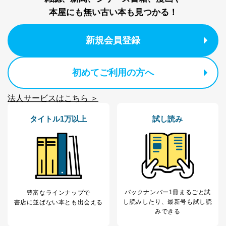
事務の遂行に支障を及ぼすおそれがあるとき
④開示対象個人情報の利用目的が明らかな場合
本屋にも無い古い本も見つかる！
開示対象個人情報については、保有個人データの本人ま
新規会員登録
たはその代理人からの利用目的の通知、開示、変更等
（内容の訂正、追加または削除）、利用停止等（「利用
の停止または消去」「第三者への提供の停止」）の求め
に対応させていただいております。 当社顧客の皆様の
初めてご利用の方へ
個人情報は「マイページ」にログインしていただくこと
で、訂正、追加、変更を行っていただくことが出来ま
法人サービスはこちら ＞
す。マイページをご利用いただけない方、その他の方に
つきましては、下記Aをご覧ください。 また、ご登録い
タイトル1万以上
試し読み
ただいた個人情報のうち、市町村などの名称および郵便
番号、金融機関の名称あるいはクレジットカードの有効
期限など、商品のお届けやご請求を行う上で支障がある
情報に変更があった場合には、当社が登録情報を変更さ
せていただく場合があります。
A.開示等の求めの申し出先、提出していただく書面等
開示等の求めは、電話又は電子メールにて下記までお申
し付けください。開示等の求めに際して提出していただ
バックナンバー1冊まるごと試
豊富なラインナップで
く書面等については、その際にご案内いたします。
し読み
したり、最新号も試し読
書店に並ばない本とも出会える
みできる
■電話による場合