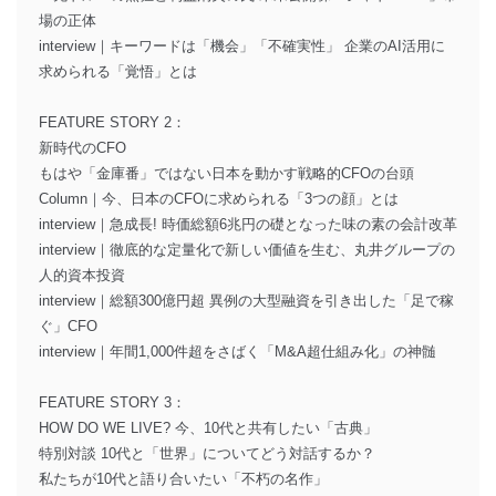
場の正体
interview｜キーワードは「機会」「不確実性」 企業のAI活用に
求められる「覚悟」とは
FEATURE STORY 2：
新時代のCFO
もはや「金庫番」ではない日本を動かす戦略的CFOの台頭
Column｜今、日本のCFOに求められる「3つの顔」とは
interview｜急成長! 時価総額6兆円の礎となった味の素の会計改革
interview｜徹底的な定量化で新しい価値を生む、丸井グループの
人的資本投資
interview｜総額300億円超 異例の大型融資を引き出した「足で稼
ぐ」CFO
interview｜年間1,000件超をさばく「M&A超仕組み化」の神髄
FEATURE STORY 3：
HOW DO WE LIVE? 今、10代と共有したい「古典」
特別対談 10代と「世界」についてどう対話するか？
私たちが10代と語り合いたい「不朽の名作」