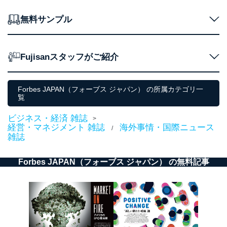
パートナー（提携
購入商品配送のため
企業）からの委託
提携企業及びお客様がご購入され
無料サンプル
により当社の
た商品の発売元企業からのｅメー
6
定期購読サービス
ル等による商品、
等をご利用の方の
サービス、キャンペーン等の広告
個人情報
に関するご案内のため
Fujisanスタッフがご紹介
当社のサービス利用状況の把握お
よびその分析のため
お問い合わせ対応、トラブル対
Forbes JAPAN（フォーブス ジャパン） の所属カテゴリ一
SNS公式アカウン
処、オペレーター教育など応対品
覧
7
トに登録された方
質向上のため
の個人情報
その他当社のプライバシーポリシ
ビジネス・経済 雑誌
>
ー等にて公表する利用目的達成の
経営・マネジメント 雑誌
海外事情・国際ニュース
/
ため
雑誌
※上記の利用目的のうちNo.1～5については保有個人デ
ータ（開示対象個人情報）の利用目的であり、下記4.の
Forbes JAPAN（フォーブス ジャパン） の無料記事
開示等のご請求に対応させていただきます。
なお、6、7については、パートナー（提携企業）様又は
各SNS運営会社様にご請求いただきますようお願い致し
ます。
３．個人情報の第三者提供について