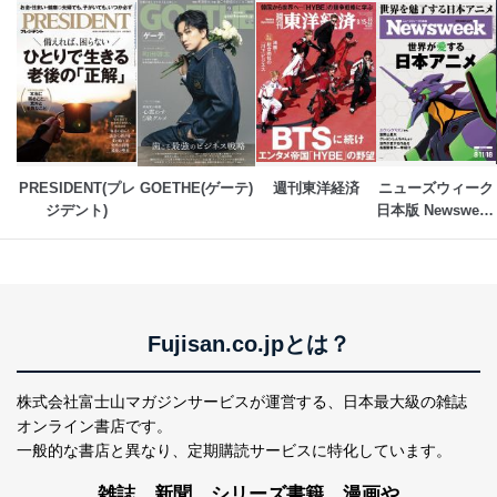
告配信サービス会社
提供先：出版社、出版物発売元、卸売会社、販売
店など商品の供給者、梱包会社、配送会社、新聞
販売店などの梱包・配送・配達会社
４．開示対象個人情報の「開示」「訂正」等の請求につ
いて
当社は、本人から、開示対象個人情報について利用目的
PRESIDENT(プレ
GOETHE(ゲーテ)
週刊東洋経済
ニューズウィーク
の通知を求められた場合には、遅滞なくこれに応じま
ジデント)
日本版 Newsweek 
す。ただし、以下①～④のいずれかに該当する場合は、
Japan
利用目的の通知を行なうことはできません。そのとき
は、本人に遅滞無くその旨を通知するとともに、理由を
説明させていただきます。
①利用目的を本人に通知し、又は公表することによって
本人又は第三者の生命、身体、財産その他の権利利益を
Fujisan.co.jpとは？
害するおそれがある場合
②利用目的を本人に通知し、又は公表することによって
当該事業者の権利又は正当な利益を害するおそれがある
株式会社富士山マガジンサービスが運営する、
日本最大級の雑誌
場合
オンライン書店です。
③国の機関又は地方公共団体が法令の定める事務を遂行
一般的な書店と異なり、
定期購読サービスに特化しています。
することに対して協力する必要がある場合であって、利
用目的を本人に通知し、又は公表することによって当該
雑誌、新聞、シリーズ書籍、漫画や