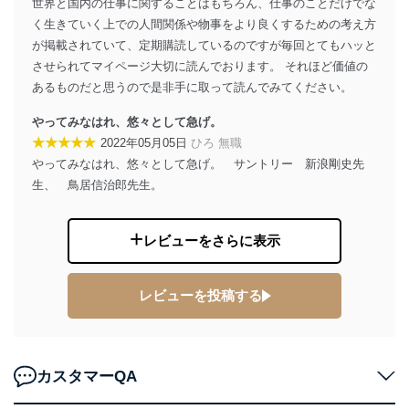
商品代金回収のため
世界と国内の仕事に関することはもちろん、仕事のことだけでな
ｅメール等による商品、サービ
く生きていく上での人間関係や物事をより良くするための考え方
ス、キャンペーン等の広告の案内
当社の定期購読サ
が掲載されていて、定期購読しているのですが毎回とてもハッと
のため
1
ービス等をご利用
させられてマイページ大切に読んでおります。 それほど価値の
個人が特定できない形で取得した
の方の個人情報
あるものだと思うので是非手に取って読んでみてください。
閲覧履歴や購買履歴等の情報を分
析して、趣味・嗜好に
やってみなはれ、悠々として急げ。
応じた新商品・サービスに関する
広告のため
★★★★★
2022年05月05日
ひろ 無職
当社にお問合わせ
お問い合わせ対応、トラブル対
やってみなはれ、悠々として急げ。 サントリー 新浪剛史先
2
いただいた方の個
処、オペレーター教育など応対品
生、 鳥居信治郎先生。
人情報
質向上のため
カスタマーQ＆Aサイトの投稿内容
の確認のため
レビューをさらに表示
ｅメール等によるカスタマーQ＆A
当社カスタマーQ＆
サイトのサービス内容のご案内の
3
Aサービス利用者
ため
レビューを投稿する
ｅメール等による商品、サービ
ス、キャンペーン等の広告に関す
るご案内のため
採用応募者の方の
4
採用選考、ご連絡のため
個人情報
カスタマーQA
当社の従業者の個
人事、総務などの雇用管理等のた
5
人情報
め