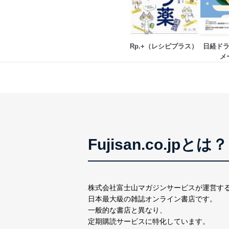
外部からの不正アクセス
個人データを取り扱う
個人データを取り扱う
Rp.+（レシピプラス） 
日経ド
としています。
メ
情報システムの使用に伴
メール等により個人デ
個人情報保護マネジメントシ
当社は、内部監査及びマネ
の状態を維持します。
Fujisan.co.jpとは？
苦情及び相談受付け窓口
貴殿の個人情報及び当社の
適切、かつ迅速に対応させ
株式会社富士山マガジンサービスが運営す
日本最大級の雑誌オンライン書店です。
株式会社富士山マガジンサー
一般的な書店と異なり、
TEL：0570-200-223
定期購読サービスに特化しています。