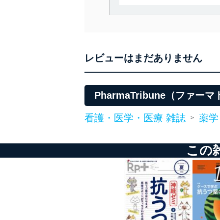
当社は、個人情報の取得・
囲内で適法かつ公正な手段
利用、第三者への提供・開
いります。また、目的外利
レビューはまだありません
法令遵守
当社は、個人情報に関連す
令及びその他の規範を常に
PharmaTribune（フ
個人情報の安全管理措置
看護・医学・医療 雑誌
薬学
>
当社は、個人情報の正確性
漏えい、滅失またはき損の
この
アクセス制御
個人データを取り扱う
しています。
アクセス者の識別と認証
機器に標準装備されて
システムを使用する従