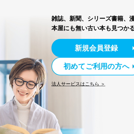
FAX：03-5459-7073
e-mail：
cs@fujisan.co.jp
改訂：2025年2月20日
雑誌、新聞、シリーズ書籍、
制定：2005年4月1日
本屋にも無い古い本も見つか
株式会社富士山マガジンサ
代表取締役会長 西野 伸一
個人情報の取扱いについ
新規会員登録
１．個人情報保護管理者
初めてご利用の方へ
当社は以下の個人情報保護
いたします。
法人サービスはこちら ＞
東京都渋谷区南平台町16-11
株式会社富士山マガジンサ
代表取締役会長 西野 伸一
個人情報保護管理者: 経営管
２．利用目的
当社が取り扱う開示対象個