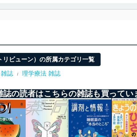
利用・提供に際して、その利用目的を明確にし、本人の同意を得たうえ
によって取得・利用・提供を行います。また、当社が保有している個人
示は行いません。当社においてはこれらの取り組みを確実にするため、
用を行わないために、適切な管理措置を講じます。
る法令、国が定める指針及びその他の規範を遵守します。また、当社の
適合させます。
ァーマトリビューン）の所属カテゴリ一覧
 雑誌
理学療法 雑誌
/
及び安全性を確保するために、下記セキュリティ対策をはじめとする安
防止及び是正に努めます。
雑誌の読者はこちらの雑誌も買ってい
ことのできる機器及び当該機器を取り扱う従業者を明確化し、 個人デ
いるユーザー制御機能（ユーザーアカウント制御）により、個人情報デ
業者を識別・認証しています。