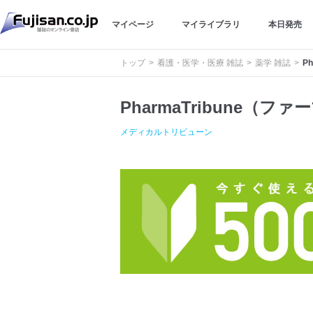
マイページ
マイライブラリ
本日発売
トップ
看護・医学・医療 雑誌
薬学 雑誌
P
PharmaTribune（
メディカルトリビューン