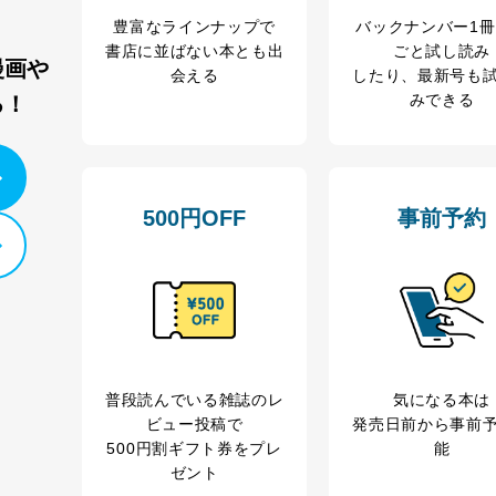
豊富なラインナップで
バックナンバー1
書店に並ばない本とも出
ごと試し読み
漫画や
会える
したり、最新号も
みできる
る！
ービス
郎
て
500円OFF
事前予約
管理者を設置し、個人情報保護管理者の責任のもと、個人情報を取得・
ービス
郎
理グループディレクター 前田 嘉也
普段読んでいる雑誌のレ
気になる本は
ビュー投稿で
発売日前から事前
500円割ギフト券をプレ
能
ゼント
人情報の利用目的は次のとおりです。