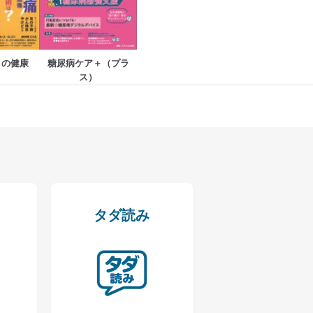
の活用により、これを最新状態
うの健康
糖尿病ケア＋（プラ
ス）
ドを設定しています。
を継続的に改善し、常に最良
タダ読み
以下までご連絡ください。