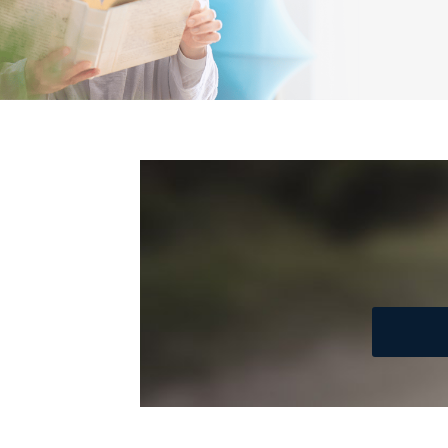
No
個人情報
当社の定期購読サービス
1
人情報
2
当社にお問合わせいただ
3
当社カスタマーQ＆Aサー
4
採用応募者の方の個人情
5
当社の従業者の個人情報
パートナー（提携企業）
6
社の
定期購読サービス等をご
SNS公式アカウントに登
7
報