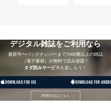
の種類
利用目的
購入商品の配送のため
商品代金回収のため
等をご利用の方の個
ｅメール等による商品、サービス、キャンペーン等
個人が特定できない形で取得した閲覧履歴や購買履
味・嗜好に
応じた新商品・サービスに関する広告のため
デジタル雑誌をご利用なら
いた方の個人情報
お問い合わせ対応、トラブル対処、オペレーター教
カスタマーQ＆Aサイトの投稿内容の確認のため
ビス利用者
ｅメール等によるカスタマーQ＆Aサイトのサービ
最新号〜バックナンバーまで7000冊以上の雑誌
ｅメール等による商品、サービス、キャンペーン等
（電子書籍）が無料で読み放題！
報
採用選考、ご連絡のため
タダ読みサービス
を楽しもう！
人事、総務などの雇用管理等のため
購入商品配送のため
からの委託により当
提携企業及びお客様がご購入された商品の発売元企
DOWNLOAD FOR IOS
DOWNLOAD FOR ANDRO
品、
利用の方の個人情報
サービス、キャンペーン等の広告に関するご案内の
当社のサービス利用状況の把握およびその分析のた
ご利用方法はこちら
録された方の個人情
お問い合わせ対応、トラブル対処、オペレーター教
その他当社のプライバシーポリシー等にて公表する