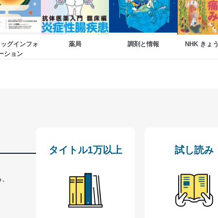
等の防止
機器等のオペレーティングシステムを最新の状態に保持しています。
機器等にセキュリティ対策ソフトウェア等を導入し、自動更新 機能等
ラッグインフォ
薬局
調剤と情報
NHK きょ
ーション
う漏洩等の防止
ータの含まれるファイルを送信する場合に、当該ファイルへのパスワー
ステムの継続的改善
ジメントレビューの機会を通じて、個人情報保護マネジメントシステム
タイトル1万以上
試し読み
個人情報保護マネジメントシステムに関するご相談及び苦情については
ていただきます。
る、
ビス 個人情報問い合わせ係