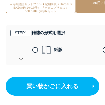
180円／
★定期購読セットプラン★定期購読＋Harper’s
BAZAAR(1年10冊)＋「ナガエプリュス」
collinette lymph セット
雑誌の形式を選択
STEP
1
紙版
買い物かごに入れる