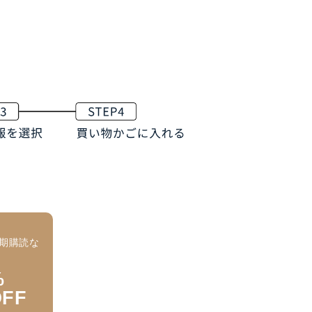
期購読な
大
%
OFF