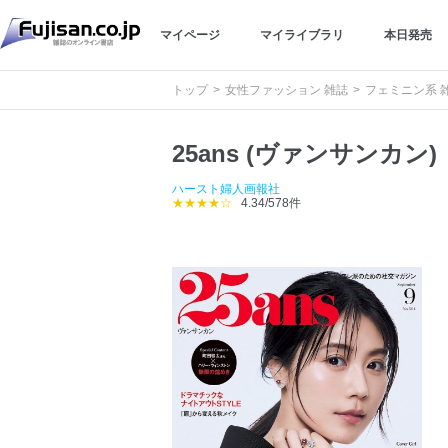
マイページ
マイライブラリ
本日発売
トップ
女性ファッション 雑誌
フェミニン系 
25ans (ヴァンサンカン)
ハースト婦人画報社
★★★★☆
4.34/578件