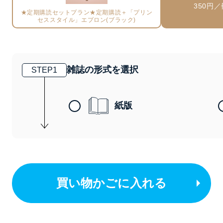
350円／
★定期購読セットプラン★定期購読＋「プリン
セススタイル」エプロン(ブラック)
雑誌の形式を選択
STEP
1
紙版
買い物かごに入れる