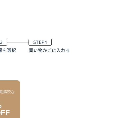
期購読な
大
%
OFF