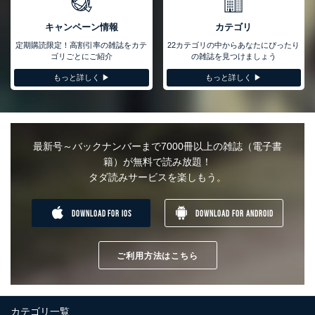
い、滅失またはき損の防止及び是正に努めます。
キャンペーン情報
カテゴリ
アクセス制御
個人データを取り扱うことのできる機器及び当該機器を取り扱
定期購読限定！高割引率の雑誌をカテ
22カテゴリの中からあなたにぴったり
う従業者を明確化し、 個人データへの不要なアクセスを防止
ゴリごとにご紹介
の雑誌を見つけましょう
しています。
もっと詳しく ▶︎
もっと詳しく ▶︎
アクセス者の識別と認証
機器に標準装備されているユーザー制御機能（ユーザーアカウ
ント制御）により、個人情報データベース等を取り扱う情報シ
ステムを使用する従業者を識別・認証しています。
最新号～バックナンバーまで7000冊以上の雑誌（電子書
外部からの不正アクセス等の防止
籍）が無料で読み放題！
個人データを取り扱う機器等のオペレーティングシステムを最
タダ読みサービスを楽しもう。
新の状態に保持しています。
個人データを取り扱う機器等にセキュリティ対策ソフトウェア
等を導入し、自動更新 機能等の活用により、これを最新状態
DOWNLOAD FOR IOS
DOWNLOAD FOR ANDROID
としています。
情報システムの使用に伴う漏洩等の防止
メール等により個人データの含まれるファイルを送信する場合
ご利用方法はこちら
に、当該ファイルへのパスワードを設定しています。
個人情報保護マネジメントシステムの継続的改善
カテゴリ一覧
当社は、内部監査及びマネジメントレビューの機会を通じて、個人