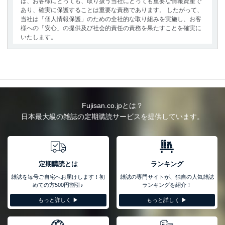
は、お客様にとっても、取り扱う当社にとっても重要な情報資産で
あり、確実に保護することは重要な責務であります。 したがって、
当社は「個人情報保護」のための全社的な取り組みを実施し、お客
様への「安心」の提供及び社会的責任の責務を果たすことを確実に
いたします。
個人情報の取得・利用・提供について
当社は、個人情報の取得・利用・提供に際して、その利用目的を明
確にし、本人の同意を得たうえで利用目的の達成に必要な範囲内で
適法かつ公正な手段によって取得・利用・提供を行います。また、
当社が保有している個人情報は、同意を得ずに目的外利用、第三者
Fujisan.co.jpとは？
への提供・開示は行いません。当社においてはこれらの取り組みを
日本最大級の雑誌の定期購読サービスを提供しています。
確実にするため、従業者等の教育を徹底してまいります。また、目
的外利用を行わないために、適切な管理措置を講じます。
法令遵守
当社は、個人情報に関連する法令、国が定める指針及びその他の規
定期購読とは
ランキング
範を遵守します。また、当社の管理の仕組みに、これらの法令及び
雑誌を毎号ご自宅へお届けします！初
雑誌の専門サイトが、独自の人気雑誌
その他の規範を常に適合させます。
めての方500円割引♪
ランキングを紹介！
個人情報の安全管理措置
もっと詳しく ▶︎
もっと詳しく ▶︎
当社は、個人情報の正確性及び安全性を確保するために、下記セキ
ュリティ対策をはじめとする安全対策を実施し、個人情報の漏え