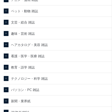
東京都渋谷区南平台町16-11
ペット・動物 雑誌
株式会社富士山マガジンサービス
代表取締役会長 西野 伸一郎
個人情報保護管理者: 経営管理グループディレクター 前田 嘉也
文芸・総合 雑誌
２．利用目的
趣味・芸術 雑誌
当社が取り扱う開示対象個人情報の利用目的は次のとおりです。
ヘアカタログ・美容 雑誌
No
個人情報の種類
利用目的
購入商品の配送のため
商品代金回収のため
看護・医学・医療 雑誌
ｅメール等による商品、サービス、キャ
当社の定期購読サービ
ンペーン等の広告の案内のため
教育・語学 雑誌
1
ス等をご利用の方の個
個人が特定できない形で取得した閲覧履
人情報
歴や購買履歴等の情報を分析して、趣
味・嗜好に
テクノロジー・科学 雑誌
応じた新商品・サービスに関する広告の
ため
パソコン・PC 雑誌
当社にお問合わせいた
お問い合わせ対応、トラブル対処、オペ
2
だいた方の個人情報
レーター教育など応対品質向上のため
新聞・業界紙
カスタマーQ＆Aサイトの投稿内容の確認
のため
当社カスタマーQ＆Aサ
ｅメール等によるカスタマーQ＆Aサイト