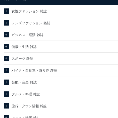
情報保護マネジメントシステムを継続的に改善し、常に最良の状態
を維持します。
女性ファッション 雑誌
苦情及び相談受付け窓口
メンズファッション 雑誌
貴殿の個人情報及び当社の個人情報保護マネジメントシステムに関
するご相談及び苦情については以下までご連絡ください。
ビジネス・経済 雑誌
適切、かつ迅速に対応させていただきます。
株式会社富士山マガジンサービス 個人情報問い合わせ係
健康・生活 雑誌
TEL：0570-200-223
FAX：03-5459-7073
スポーツ 雑誌
e-mail：
cs@fujisan.co.jp
改訂：2025年2月20日
バイク・自動車・乗り物 雑誌
制定：2005年4月1日
株式会社富士山マガジンサービス
代表取締役会長 西野 伸一郎
芸能・音楽 雑誌
個人情報の取扱いについて
グルメ・料理 雑誌
１．個人情報保護管理者
旅行・タウン情報 雑誌
当社は以下の個人情報保護管理者を設置し、個人情報保護管理者の
責任のもと、個人情報を取得・アクセス・利用・提供・管理いたし
ます。
アニメ・漫画 雑誌