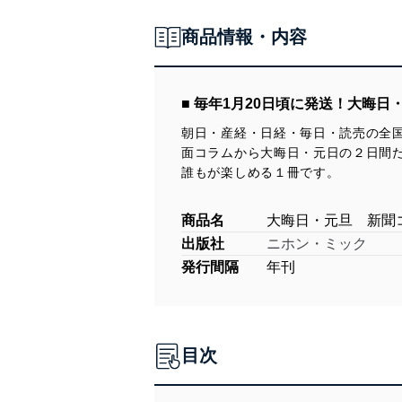
商品情報・内容
■ 毎年1月20日頃に発送！大晦
朝日・産経・日経・毎日・読売の全
面コラムから大晦日・元日の２日間だ
誰もが楽しめる１冊です。
商品名
大晦日・元旦 新聞
出版社
ニホン・ミック
発行間隔
年刊
目次