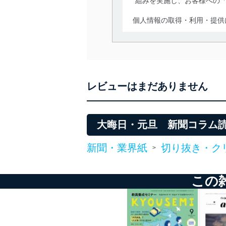
組みを実施し、お客様への
個人情報の取得・利用・提供
当社は、個人情報の取得・
囲内で適法かつ公正な手段
利用、第三者への提供・開
いります。また、目的外利
レビューはまだありません
法令遵守
当社は、個人情報に関連す
令及びその他の規範を常に
大晦日・元旦 新聞コラム
個人情報の安全管理措置
新聞・業界紙
切り抜き・ク
>
当社は、個人情報の正確性
漏えい、滅失またはき損の
この
アクセス制御
個人データを取り扱う
しています。