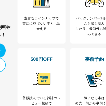
ビス 個人情報問い合わせ係
豊富なラインナップで
バックナンバー1
書店に並ばない本とも出
ごと試し読み
漫画や
会える
したり、最新号も
みできる
る！
ービス
郎
て
500円OFF
事前予約
管理者を設置し、個人情報保護管理者の責任のもと、個人情報を取得・
ービス
郎
理グループディレクター 前田 嘉也
普段読んでいる雑誌のレ
気になる本は
ビュー投稿で
発売日前から事前