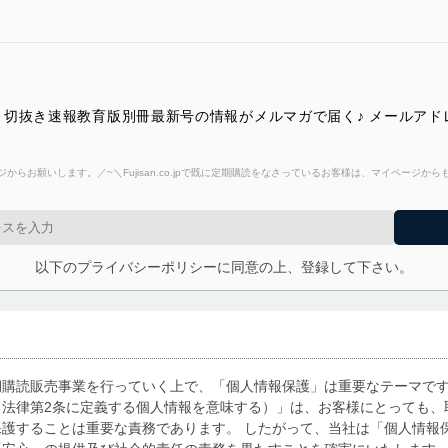
切抜き速報教育版別冊最新号の情報がメルマガで届く♪ メールアド
からお願いします。／~＼Fujisan.co.jpで既に定期購読をなさっているお客様は、マイページ
以下のプライバシーポリシーに同意の上、登録して下さい。
期購読販売事業を行っていく上で、「個人情報保護」は重要なテーマで
る法律第2条に定義する個人情報を意味する）」は、お客様にとっても、
護することは重要な責務であります。 したがって、当社は「個人情報