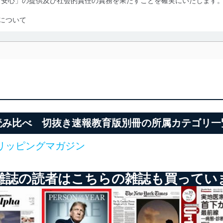
「安心」の提供及び社会的責任の責務を果たすことを確実にいたします
について
利用・提供に際して、その利用目的を明確にし、本人の同意を得たうえ
によって取得・利用・提供を行います。また、当社が保有している個人
示は行いません。当社においてはこれらの取り組みを確実にするため、
用を行わないために、適切な管理措置を講じます。
る法令、国が定める指針及びその他の規範を遵守します。また、当社の
適合させます。
読み比べ 切抜き速報教育版別冊の所属カテゴリ一
リッピングマガジン
及び安全性を確保するために、下記セキュリティ対策をはじめとする安
防止及び是正に努めます。
雑誌の読者はこちらの雑誌も買ってい
ことのできる機器及び当該機器を取り扱う従業者を明確化し、 個人デ