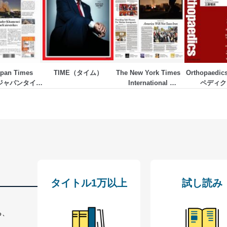
いるユーザー制御機能（ユーザーアカウント制御）により、個人情報デ
業者を識別・認証しています。
等の防止
機器等のオペレーティングシステムを最新の状態に保持しています。
機器等にセキュリティ対策ソフトウェア等を導入し、自動更新 機能等
pan Times 
TIME（タイム）
The New York Times 
Orthopaed
（ジャパンタイム
International 
ペディク
アルファ）
Weekly（ニューヨー
う漏洩等の防止
ク・タイムズ・インタ
ータの含まれるファイルを送信する場合に、当該ファイルへのパスワー
ーナショナル・ウイー
クリー）
ステムの継続的改善
ジメントレビューの機会を通じて、個人情報保護マネジメントシステム
タイトル1万以上
試し読み
個人情報保護マネジメントシステムに関するご相談及び苦情については
ていただきます。
る、