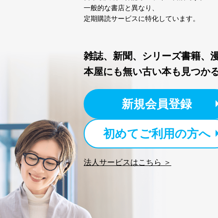
株式会社富士山マガジンサー
一般的な書店と異なり、
TEL：0570-200-223
定期購読サービスに特化しています。
FAX：03-5459-7073
e-mail：
cs@fujisan.co.jp
改訂：2025年2月20日
雑誌、新聞、シリーズ書籍、
制定：2005年4月1日
本屋にも無い古い本も見つか
株式会社富士山マガジンサ
代表取締役会長 西野 伸一
個人情報の取扱いについ
新規会員登録
１．個人情報保護管理者
初めてご利用の方へ
当社は以下の個人情報保護
いたします。
法人サービスはこちら ＞
東京都渋谷区南平台町16-11
株式会社富士山マガジンサ
代表取締役会長 西野 伸一
個人情報保護管理者: 経営管