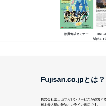
アクセス者の識別と認証
機器に標準装備されて
システムを使用する従
外部からの不正アクセス
個人データを取り扱う
個人データを取り扱う
教員養成セミナー
The Ja
としています。
Alpha
ズ
情報システムの使用に伴
メール等により個人デ
個人情報保護マネジメントシ
当社は、内部監査及びマネ
の状態を維持します。
Fujisan.co.jpとは？
苦情及び相談受付け窓口
貴殿の個人情報及び当社の
適切、かつ迅速に対応させ
株式会社富士山マガジンサービスが運営す
日本最大級の雑誌オンライン書店です。