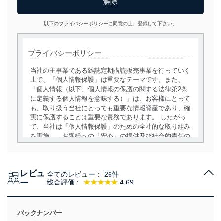
以下のプライバシーポリシーに同意の上、登録して下さい。
プライバシーポリシー
当社の主事業である雑誌定期購読販売事業を行っていく
上で、「個人情報保護」は重要なテーマです。また、
「個人情報（以下、個人情報の保護の関する法律第2条
に定義する個人情報を意味する）」は、お客様にとって
も、取り扱う当社にとっても重要な情報資産であり、確
実に保護することは重要な責務であります。 したがっ
て、当社は「個人情報保護」のための全社的な取り組み
を実施し、お客様への「安心」の提供及び社会的責任の
責務を果たすことを確実にいたします。
個人情報の取得・利用・提供について
レビュ
全てのレビュー：
26件
当社は、個人情報の取得・利用・提供に際して、その利
ー
総合評価：
★★★★★
4.69
用目的を明確にし、本人の同意を得たうえで利用目的の
達成に必要な範囲内で適法かつ公正な手段によって取
得・利用・提供を行います。また、当社が保有している
バックナンバー
個人情報は、同意を得ずに目的外利用、第三者への提