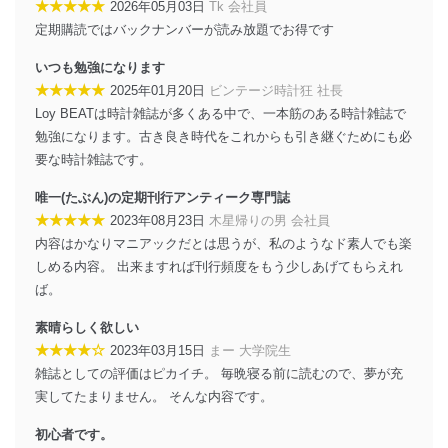
★★★★★
2026年05月03日
Tk 会社員
供・開示は行いません。当社においてはこれらの取り組
定期購読ではバックナンバーが読み放題でお得です
みを確実にするため、従業者等の教育を徹底してまいり
ます。また、目的外利用を行わないために、適切な管理
いつも勉強になります
措置を講じます。
★★★★★
2025年01月20日
ビンテージ時計狂 社長
法令遵守
Loy BEATは時計雑誌が多くある中で、一本筋のある時計雑誌で
勉強になります。古き良き時代をこれからも引き継ぐためにも必
当社は、個人情報に関連する法令、国が定める指針及び
要な時計雑誌です。
その他の規範を遵守します。また、当社の管理の仕組み
に、これらの法令及びその他の規範を常に適合させま
唯一(たぶん)の定期刊行アンティーク専門誌
す。
★★★★★
2023年08月23日
木星帰りの男 会社員
個人情報の安全管理措置
内容はかなりマニアックだとは思うが、私のようなド素人でも楽
しめる内容。 出来ますれば刊行頻度をもう少しあげてもらえれ
当社は、個人情報の正確性及び安全性を確保するため
ば。
に、下記セキュリティ対策をはじめとする安全対策を実
施し、個人情報の漏えい、滅失またはき損の防止及び是
素晴らしく欲しい
正に努めます。
★★★★☆
2023年03月15日
まー 大学院生
アクセス制御
雑誌としての評価はピカイチ。 毎晩寝る前に読むので、夢が充
個人データを取り扱うことのできる機器及び当該
実してたまりません。 そんな内容です。
機器を取り扱う従業者を明確化し、 個人データへ
の不要なアクセスを防止しています。
初心者です。