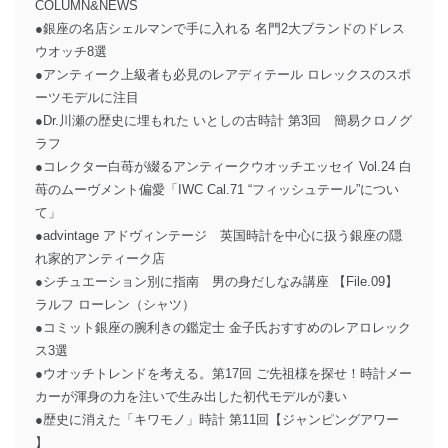
COLUMN&NEWS
●銀座の名店シェルマンで手に入れる 名門2大ブランドのドレス
ウオッチ8選
●アンティーク上級者も必見のレアディテール ロレックスのスポ
ーツモデルに注目
●Dr.川瀬の歴史に埋もれた いとしの古時計 第3回 簡易クロノグ
ラフ
●コレクター白苺が綴るアンティークウオッチエッセイ Vol.24 白
苺のムーヴメント偏愛「IWC Cal.71 “フィッシュテール”につい
て」
●advintage アドヴィンテージ 英国時計を中心に扱う銀座の隠
れ家的アンティーク店
●シチュエーション別に指南 男の身だしなみ講座 【File.09】
ラルフ ローレン（シャツ）
●コミット銀座の腕利きの鑑定士 金子氏おすすめのレアロレック
ス3選
●ウオッチトレンドを考える。第17回 ご先祖様を探せ！時計メー
カーが渾身の力を注いで生み出した初代モデルが凄い
●歴史に消えた「キワモノ」時計 第11回【ジャンピングアワー
】