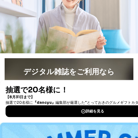
で、訂正、追加、変更を行っていただくことが出来ま
す。マイページをご利用いただけない方、その他の方に
つきましては、下記Aをご覧ください。 また、ご登録い
ただいた個人情報のうち、市町村などの名称および郵便
番号、金融機関の名称あるいはクレジットカードの有効
期限など、商品のお届けやご請求を行う上で支障がある
情報に変更があった場合には、当社が登録情報を変更さ
せていただく場合があります。
A.開示等の求めの申し出先、提出していただく書面等
開示等の求めは、電話又は電子メールにて下記までお申
し付けください。開示等の求めに際して提出していただ
く書面等については、その際にご案内いたします。
デジタル雑誌をご利用なら
■電話による場合
最新号〜バックナンバーまで7000冊以上の雑誌
（電子
TEL:0570-200-223
書籍）が無料で読み放題！
株式会社富士山マガジンサービス 個人情報問い合わせ
タダ読みサービス
を楽しもう！
係
受付時間：10:00～17:00（土、日、祝、年末年始休業）
DOWNLOAD FOR IOS
■電子メールによる場合
e-mail：
cs@fujisan.co.jp
DOWNLOAD FOR ANDROID
B.開示等の対応に際して、以下記載の項目のうち2項目
以上での本人確認を実施させていただきます。