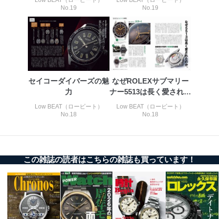
No.19
No.19
2
いただいた方の個
処、オペレーター教育など応対品
人情報
質向上のため
カスタマーQ＆Aサイトの投稿内容
の確認のため
ｅメール等によるカスタマーQ＆A
当社カスタマーQ＆
サイトのサービス内容のご案内の
3
Aサービス利用者
ため
ｅメール等による商品、サービ
セイコーダイバーズの魅
なぜROLEXサブマリー
ス、キャンペーン等の広告に関す
力
ナー5513は長く愛された
るご案内のため
のか。
採用応募者の方の
4
採用選考、ご連絡のため
Low BEAT（ロービート）
Low BEAT（ロービート）
個人情報
No.18
No.18
当社の従業者の個
人事、総務などの雇用管理等のた
5
人情報
め
パートナー（提携
購入商品配送のため
企業）からの委託
提携企業及びお客様がご購入され
により当社の
た商品の発売元企業からのｅメー
この雑誌の読者はこちらの雑誌も買っています！
6
定期購読サービス
ル等による商品、
等をご利用の方の
サービス、キャンペーン等の広告
個人情報
に関するご案内のため
当社のサービス利用状況の把握お
よびその分析のため
お問い合わせ対応、トラブル対