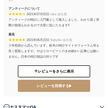
苦情及び相談受付け窓口
アンティークについて
貴殿の個人情報及び当社の個人情報保護マネジメントシ
★★★★☆
2021年07月02日
taka 会社員
ステムに関するご相談及び苦情については以下までご連
アンティークの時計に入門書として購入しました、わかり易く実
絡ください。
適切、かつ迅速に対応させていただきます。
際の相場もわかるので大変に役にたちます‼️
株式会社富士山マガジンサービス 個人情報問い合わせ
最高
係
★★★★★
2021年05月22日
Babyblu 会社員
TEL：0570-200-223
５年程前から読んでいます。欧米の時計サイトやフォーラム等も
FAX：03-5459-7073
良く観覧しますが、やはりロービートのきめ細かい記事には敵い
e-mail：
cs@fujisan.co.jp
ません。日本の時計雑誌の誇りです
改訂：2025年2月20日
制定：2005年4月1日
株式会社富士山マガジンサービス
レビューをさらに表示
代表取締役会長 西野 伸一郎
個人情報の取扱いについて
レビューを投稿する
１．個人情報保護管理者
当社は以下の個人情報保護管理者を設置し、個人情報保
護管理者の責任のもと、個人情報を取得・アクセス・利
カスタマーQA
用・提供・管理いたします。