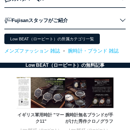
東京都渋谷区南平台町16-11
株式会社富士山マガジンサービス
Fujisanスタッフがご紹介
代表取締役会長 西野 伸一郎
個人情報保護管理者: 経営管理グループディレクター 前
田 嘉也
Low BEAT（ロービート）の所属カテゴリ一覧
２．利用目的
メンズファッション 雑誌
腕時計・ブランド 雑誌
>
当社が取り扱う開示対象個人情報の利用目的は次のとお
りです。
Low BEAT（ロービート）の無料記事
No
個人情報の種類
利用目的
購入商品の配送のため
商品代金回収のため
ｅメール等による商品、サービ
ス、キャンペーン等の広告の案内
当社の定期購読サ
のため
1
ービス等をご利用
個人が特定できない形で取得した
の方の個人情報
閲覧履歴や購買履歴等の情報を分
析して、趣味・嗜好に
イギリス軍用時計 "マー
腕時計無名ブランドが手
応じた新商品・サービスに関する
ク11"
がけた秀作クロノグラフ
広告のため
当社にお問合わせ
お問い合わせ対応、トラブル対
Low BEAT（ロービート）
Low BEAT（ロービート）