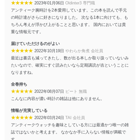
アクセス者の識別と認証
★★★★★
2023年01月06日
Oldinter3 専門職
機器に標準装備されているユーザー制御機能（ユ
アンティーク腕時計を2本愛用しています。この本を読んで手元
ーザーアカウント制御）により、個人情報データ
の時計達がさらに好きになりました。 次なる1本に向けても、も
ベース等を取り扱う情報システムを使用する従業
ちろん考えが浮かび上がることと思います。 国内においては貴
者を識別・認証しています。
重な情報元です。
外部からの不正アクセス等の防止
個人データを取り扱う機器等のオペレーティング
届けていただけるのがよい
システムを最新の状態に保持しています。
★★★★★
2022年10月19日
やわらか角煮 会社員
個人データを取り扱う機器等にセキュリティ対策
最近は書店も減ってきたし、数が出る本しか取り扱っていないみ
ソフトウェア等を導入し、自動更新 機能等の活用
たいなので、確実にすぐ読みたいなら定期講読が吉ということに
により、これを最新状態としています。
なりますね。
情報システムの使用に伴う漏洩等の防止
全巻持ち
メール等により個人データの含まれるファイルを
送信する場合に、当該ファイルへのパスワードを
★★★★★
2022年08月07日
ピート 無職
設定しています。
こんなに内容が濃い時計の雑誌は他にありません。
個人情報保護マネジメントシステムの継続的改善
情報が充実している
★★★★★
2022年03月24日
TAI 会社員
当社は、内部監査及びマネジメントレビューの機会を通
アンティークウォッチを趣味としている方には最適かつ唯一の雑
じて、個人情報保護マネジメントシステムを継続的に改
善し、常に最良の状態を維持します。
誌ではないかと考えます。 なかなか手に入らない情報が満載で
す。