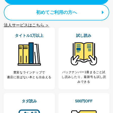
とが困難である場合。
国の機関もしくは地方公共団体またはその委託を受け
初めてご利用の方へ
た者が法令の定める事務を遂行することに対して協力
する必要がある場合であって、本人の同意を得ること
により当該事務の遂行に支障を及ぼすおそれがあると
法人サービスはこちら ＞
き。
上記２．の利用目的を実施するために守秘義務を結ん
タイトル1万以上
試し読み
だ企業に、業務の一部として個人情報の取扱いを委
託・提供する場合、その業務に必要な範囲で委託・提
供先企業に個人情報を開示することがあります。
委託・提供先企業は具体的には以下のような企業です
が、これらに限りません。
委託先：カスタマーサポート支援会社 、クレジッ
トカード決済などの決済代行・料金回収会社、広
告配信サービス会社
バックナンバー1冊まるごと試
豊富なラインナップで
提供先：出版社、出版物発売元、卸売会社、販売
し読み
したり、最新号も試し読
書店に並ばない本とも出会える
店など商品の供給者、梱包会社、配送会社、新聞
みできる
販売店などの梱包・配送・配達会社
４．開示対象個人情報の「開示」「訂正」等の請求につ
いて
タダ読み
500円OFF
当社は、本人から、開示対象個人情報について利用目的
の通知を求められた場合には、遅滞なくこれに応じま