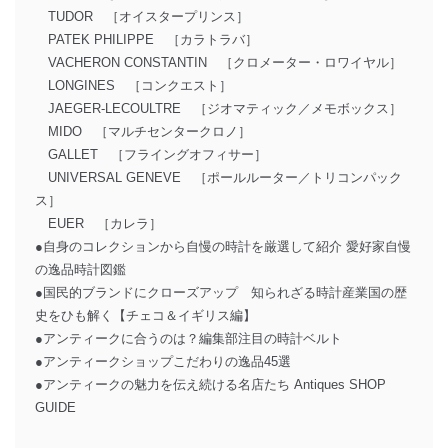
TUDOR ［オイスタープリンス］
PATEK PHILIPPE ［カラトラバ］
VACHERON CONSTANTIN ［クロメーター・ロワイヤル］
LONGINES ［コンクエスト］
JAEGER-LECOULTRE ［ジオマティック／メモボックス］
MIDO ［マルチセンタークロノ］
GALLET ［フライングオフィサー］
UNIVERSAL GENEVE ［ポールルーター／トリコンパック
ス］
EUER ［カレラ］
●自身のコレクションから自慢の時計を厳選して紹介 愛好家自慢
の逸品時計図鑑
●国民的ブランドにクローズアップ 知られざる時計産業国の歴
史をひも解く【チェコ＆イギリス編】
●アンティークに合うのは？編集部注目の時計ベルト
●アンティークショップこだわりの逸品45選
●アンティークの魅力を伝え続ける名店たち Antiques SHOP
GUIDE