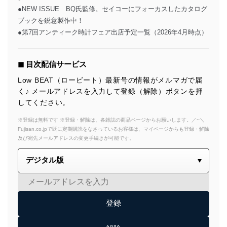
●NEW ISSUE BQ氏監修。セイコーにフォーカスしたカタログ
ブックを鋭意製作中！
●第7回アンティーク時計フェア出店予定一覧（2026年4月時点）
◼︎ 目次配信サービス
Low BEAT（ロービート）最新号の情報がメルマガで届
く♪ メールアドレスを入力して登録（解除）ボタンを押
してください。
※登録は無料です ※登録・解除は、各雑誌の商品ページからお願いします。／~＼
Fujisan.co.jpで既に定期購読をなさっているお客様は、マイページからも登録・解除
及び宛先メールアドレスの変更手続きが可能です。