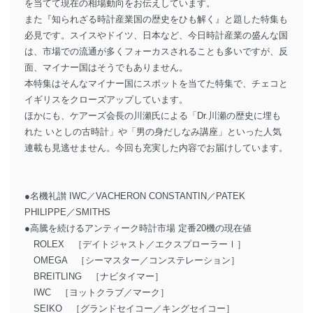
を当てて現在の相場動向をお伝えしています。
また『知られざる時計産業国の歴史をひも解く』と題した特集も
必見です。スイスやドイツ、日本など、今日時計産業の盛んな国
は、市場での流通が多くフォーカスされることも多いですが、反
面、マイナー国はそうでもありません。
本特集はそんなマイナー国にスポットを当てた特集で、チェコと
イギリスをクローズアップしています。
ほかにも、ケアーズ会長の川瀬氏による「Dr.川瀬の歴史に埋も
れた いとしの古時計」や「男の身だしなみ講座」といった人気
連載も見逃せません。今回も充実した内容でお届けしています。
●名機礼讃 IWC／VACHERON CONSTANTIN／PATEK
PHILIPPE／SMITHS
●高騰を続けるアンティーク時計市場 定番20機の現在値
ROLEX ［デイトジャスト／エクスプローラーⅠ］
OMEGA ［シーマスター／コンステレーション］
BREITLING ［ナビタイマー］
IWC ［ヨットクラブ／マーク］
SEIKO ［グランドセイコー／キングセイコー］