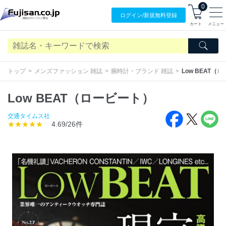
0
ログイン/
新規無料
登録
カート
メニュー
トップ
メンズファッション 雑誌
腕時計・ブランド 雑誌
Low BEAT（
Low BEAT（ロービート）
交通タイムス社
★★★★★
4.69/26件