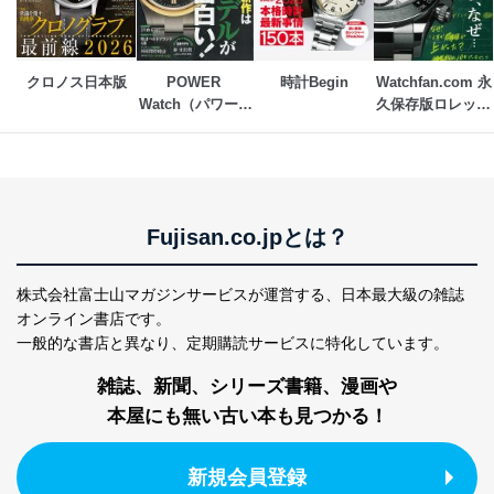
SNS公式アカウン
処、オペレーター教育など応対品
7
トに登録された方
質向上のため
の個人情報
その他当社のプライバシーポリシ
ー等にて公表する利用目的達成の
クロノス日本版
POWER 
時計Begin
Watchfan.com 永
ため
Watch（パワーウ
久保存版ロレック
※上記の利用目的のうちNo.1～5については保有個人デ
ォッチ）
ス
ータ（開示対象個人情報）の利用目的であり、下記4.の
開示等のご請求に対応させていただきます。
なお、6、7については、パートナー（提携企業）様又は
各SNS運営会社様にご請求いただきますようお願い致し
ます。
Fujisan.co.jpとは？
３．個人情報の第三者提供について
株式会社富士山マガジンサービスが運営する、
日本最大級の雑誌
当社は、取得した個人情報を適切に管理し､あらかじめ
オンライン書店です。
本人の同意を得ることなく第三者に提供することはあり
一般的な書店と異なり、
定期購読サービスに特化しています。
ません。ただし、次の場合は除きます。
法令に基づく場合
雑誌、新聞、シリーズ書籍、漫画や
人の生命､身体または財産の保護のために必要がある
本屋にも無い古い本も見つかる！
場合であって、本人の同意を得ることが困難であると
き。
公衆衛生の向上または児童の健全な育成の推進のため
新規会員登録
に特に必要がある場合であって、本人の同意を得るこ