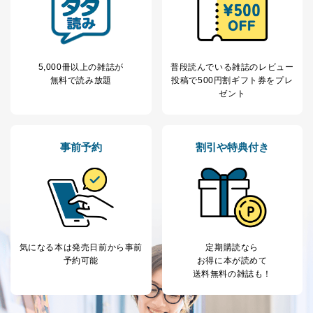
す。ただし、以下①～④のいずれかに該当する場合は、
利用目的の通知を行なうことはできません。そのとき
は、本人に遅滞無くその旨を通知するとともに、理由を
説明させていただきます。
5,000冊以上の雑誌が
普段読んでいる雑誌のレビュー
①利用目的を本人に通知し、又は公表することによって
無料で読み放題
投稿で
500円割ギフト券をプレ
本人又は第三者の生命、身体、財産その他の権利利益を
ゼント
害するおそれがある場合
②利用目的を本人に通知し、又は公表することによって
当該事業者の権利又は正当な利益を害するおそれがある
場合
事前予約
割引や特典付き
③国の機関又は地方公共団体が法令の定める事務を遂行
することに対して協力する必要がある場合であって、利
用目的を本人に通知し、又は公表することによって当該
事務の遂行に支障を及ぼすおそれがあるとき
④開示対象個人情報の利用目的が明らかな場合
開示対象個人情報については、保有個人データの本人ま
気になる本は
発売日前から事前
定期購読なら
たはその代理人からの利用目的の通知、開示、変更等
予約可能
お得に本が読めて
（内容の訂正、追加または削除）、利用停止等（「利用
送料無料の雑誌も！
の停止または消去」「第三者への提供の停止」）の求め
に対応させていただいております。 当社顧客の皆様の
個人情報は「マイページ」にログインしていただくこと