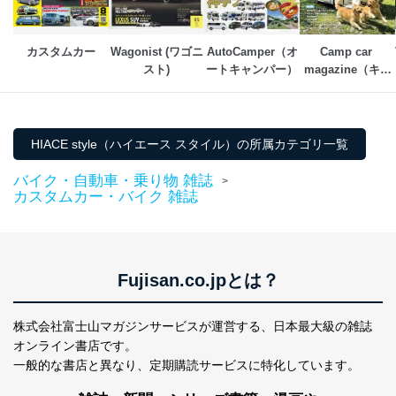
苦情及び相談受付け窓口
貴殿の個人情報及び当社の個人情報保護マネジメントシ
カスタムカー
Wagonist (ワゴニ
AutoCamper（オ
Camp car 
ステムに関するご相談及び苦情については以下までご連
スト)
ートキャンパー）
magazine（キャ
絡ください。
ンプカーマガジ
適切、かつ迅速に対応させていただきます。
ン）
株式会社富士山マガジンサービス 個人情報問い合わせ
HIACE style（ハイエース スタイル）の所属カテゴリ一覧
係
TEL：0570-200-223
バイク・自動車・乗り物 雑誌
FAX：03-5459-7073
>
カスタムカー・バイク 雑誌
e-mail：
cs@fujisan.co.jp
改訂：2025年2月20日
制定：2005年4月1日
株式会社富士山マガジンサービス
代表取締役会長 西野 伸一郎
Fujisan.co.jpとは？
個人情報の取扱いについて
株式会社富士山マガジンサービスが運営する、
日本最大級の雑誌
１．個人情報保護管理者
オンライン書店です。
一般的な書店と異なり、
定期購読サービスに特化しています。
当社は以下の個人情報保護管理者を設置し、個人情報保
護管理者の責任のもと、個人情報を取得・アクセス・利