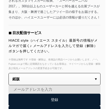
されるカスタマイズカーの祭典、「スーパーカーニバル
2017」。300台以上ものユーザーカーと80を越える出展ブースが
集まり、大阪・舞洲で過ごしたアツイ一日の様子をお届けする。
そのほか、ハイエースユーザーには必須の情報が盛りだくさん！
◼︎ 目次配信サービス
HIACE style（ハイエース スタイル）最新号の情報がメ
ルマガで届く♪ メールアドレスを入力して登録（解除）
ボタンを押してください。
※登録は無料です ※登録・解除は、各雑誌の商品ページからお願いします。／~＼
Fujisan.co.jpで既に定期購読をなさっているお客様は、マイページからも登録・解除
及び宛先メールアドレスの変更手続きが可能です。