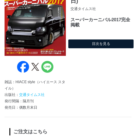
日)
交通タイムス社
スーパーカーニバル2017完全
掲載
目次を見る
雑誌：HIACE style（ハイエース スタ
イル）
出版社：
交通タイムス社
発行間隔：隔月刊
発売日：偶数月末日
ご注文はこちら