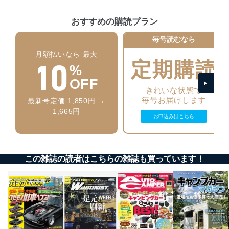
アクセス者の識別と認証
機器に標準装備されているユーザー制御機能（ユ
おすすめの購読プラン
ーザーアカウント制御）により、個人情報データ
ベース等を取り扱う情報システムを使用する従業
毎号読むなら
者を識別・認証しています。
月額払いなら 最大
10
定期購読
外部からの不正アクセス等の防止
%
個人データを取り扱う機器等のオペレーティング
OFF
システムを最新の状態に保持しています。
きれいな状態で
個人データを取り扱う機器等にセキュリティ対策
毎号お届けします
最新号定価 1,850円 →
ソフトウェア等を導入し、自動更新 機能等の活用
1,665円
により、これを最新状態としています。
お申込みはこちら
情報システムの使用に伴う漏洩等の防止
メール等により個人データの含まれるファイルを
送信する場合に、当該ファイルへのパスワードを
この雑誌の読者はこちらの雑誌も買っています！
設定しています。
個人情報保護マネジメントシステムの継続的改善
当社は、内部監査及びマネジメントレビューの機会を通
じて、個人情報保護マネジメントシステムを継続的に改
善し、常に最良の状態を維持します。