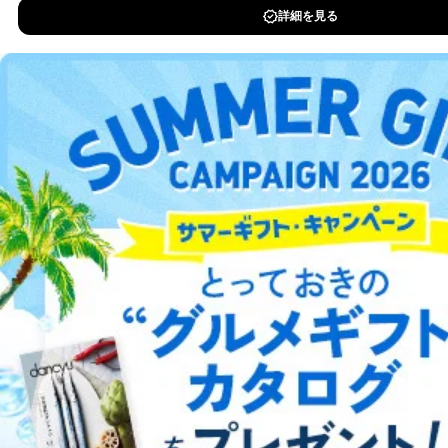
に特に必要がある場合であって、本人の同意を得るこ
とが困難である場合。
DOWNLOAD FOR IOS
国の機関もしくは地方公共団体またはその委託を受け
た者が法令の定める事務を遂行することに対して協力
DOWNLOAD FOR ANDROID
する必要がある場合であって、本人の同意を得ること
により当該事務の遂行に支障を及ぼすおそれがあると
き。
上記２．の利用目的を実施するために守秘義務を結ん
ご利用方法はこちら
だ企業に、業務の一部として個人情報の取扱いを委
託・提供する場合、その業務に必要な範囲で委託・提
供先企業に個人情報を開示することがあります。
委託・提供先企業は具体的には以下のような企業です
総合案内
が、これらに限りません。
委託先：カスタマーサポート支援会社 、クレジッ
アフィリエイト
採用情報
トカード決済などの決済代行・料金回収会社、広
告配信サービス会社
提供先：出版社、出版物発売元、卸売会社、販売
プレスリリース
お問い合わせ
店など商品の供給者、梱包会社、配送会社、新聞
販売店などの梱包・配送・配達会社
利用規約
プライバシーポリシー
特定商取引法に基づく表示
会社案内
出版社の皆様へ
投資家の皆様へ
サイトマップ
４．開示対象個人情報の「開示」「訂正」等の請求につ
いて
当社は、本人から、開示対象個人情報について利用目的