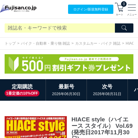
0
ログイン/
新規無料
登録
カート
メニュー
トップ
バイク・自動車・乗り物 雑誌
カスタムカー・バイク 雑誌
HIAC
定期購読
最新号
次号
1冊定価の10%OFF
2026年06月30日
2026年08月31日
HIACE style（ハイエ
ース スタイル） Vol.69
(発売日2017年11月30