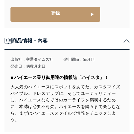
個人情報は、同意を得ずに目的外利用、第三者への提
供・開示は行いません。当社においてはこれらの取り組
みを確実にするため、従業者等の教育を徹底してまいり
登録
ます。また、目的外利用を行わないために、適切な管理
措置を講じます。
法令遵守
商品情報・内容
当社は、個人情報に関連する法令、国が定める指針及び
その他の規範を遵守します。また、当社の管理の仕組み
に、これらの法令及びその他の規範を常に適合させま
出版社：
交通タイムス社
発行間隔：隔月刊
す。
発売日：偶数月末日
個人情報の安全管理措置
■ ハイエース乗り御用達の情報誌「ハイスタ」！
当社は、個人情報の正確性及び安全性を確保するため
大人気のハイエースにスポットをあてた、カスタマイズ
に、下記セキュリティ対策をはじめとする安全対策を実
バイブル。ドレスアップに、そしてユーティリティー
施し、個人情報の漏えい、滅失またはき損の防止及び是
に、ハイエースならではのカーライフを満喫するため
正に努めます。
に、本誌は必要不可欠。ハイエースを隅々まで楽しむな
アクセス制御
ら、まずはハイエーススタイルで情報をチェックしよ
個人データを取り扱うことのできる機器及び当該
う。
機器を取り扱う従業者を明確化し、 個人データへ
の不要なアクセスを防止しています。