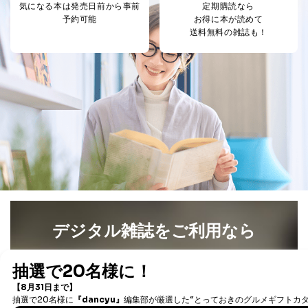
SNS公式アカウン
気になる本は
発売日前から事前
定期購読なら
処、オペレーター教育など応対品
7
トに登録された方
予約可能
お得に本が読めて
質向上のため
の個人情報
送料無料の雑誌も！
その他当社のプライバシーポリシ
ー等にて公表する利用目的達成の
ため
※上記の利用目的のうちNo.1～5については保有個人デ
ータ（開示対象個人情報）の利用目的であり、下記4.の
開示等のご請求に対応させていただきます。
なお、6、7については、パートナー（提携企業）様又は
各SNS運営会社様にご請求いただきますようお願い致し
ます。
３．個人情報の第三者提供について
当社は、取得した個人情報を適切に管理し､あらかじめ
本人の同意を得ることなく第三者に提供することはあり
ません。ただし、次の場合は除きます。
デジタル雑誌をご利用なら
法令に基づく場合
最新号〜バックナンバーまで7000冊以上の雑誌
（電子
人の生命､身体または財産の保護のために必要がある
書籍）が無料で読み放題！
場合であって、本人の同意を得ることが困難であると
き。
タダ読みサービス
を楽しもう！
公衆衛生の向上または児童の健全な育成の推進のため