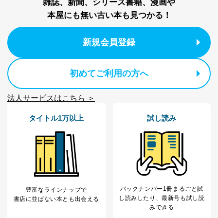
雑誌、新聞、シリーズ書籍、漫画や
用・提供・管理いたします。
本屋にも無い古い本も見つかる！
東京都渋谷区南平台町16-11
株式会社富士山マガジンサービス
代表取締役会長 西野 伸一郎
新規会員登録
個人情報保護管理者: 経営管理グループディレクター 前
田 嘉也
初めてご利用の方へ
２．利用目的
当社が取り扱う開示対象個人情報の利用目的は次のとお
法人サービスはこちら ＞
りです。
タイトル1万以上
試し読み
No
個人情報の種類
利用目的
購入商品の配送のため
商品代金回収のため
ｅメール等による商品、サービ
ス、キャンペーン等の広告の案内
当社の定期購読サ
のため
1
ービス等をご利用
個人が特定できない形で取得した
の方の個人情報
閲覧履歴や購買履歴等の情報を分
バックナンバー1冊まるごと試
豊富なラインナップで
析して、趣味・嗜好に
し読み
したり、最新号も試し読
書店に並ばない本とも出会える
応じた新商品・サービスに関する
みできる
広告のため