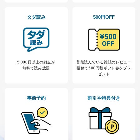
当社にお問合わせ
お問い合わせ対応、トラブル対
2
いただいた方の個
処、オペレーター教育など応対品
人情報
質向上のため
タダ読み
500円OFF
カスタマーQ＆Aサイトの投稿内容
の確認のため
ｅメール等によるカスタマーQ＆A
当社カスタマーQ＆
サイトのサービス内容のご案内の
3
Aサービス利用者
ため
ｅメール等による商品、サービ
ス、キャンペーン等の広告に関す
るご案内のため
5,000冊以上の雑誌が
普段読んでいる雑誌のレビュー
採用応募者の方の
無料で読み放題
投稿で
500円割ギフト券をプレ
4
採用選考、ご連絡のため
個人情報
ゼント
当社の従業者の個
人事、総務などの雇用管理等のた
5
人情報
め
パートナー（提携
購入商品配送のため
事前予約
割引や特典付き
企業）からの委託
提携企業及びお客様がご購入され
により当社の
た商品の発売元企業からのｅメー
6
定期購読サービス
ル等による商品、
等をご利用の方の
サービス、キャンペーン等の広告
個人情報
に関するご案内のため
当社のサービス利用状況の把握お
よびその分析のため
お問い合わせ対応、トラブル対