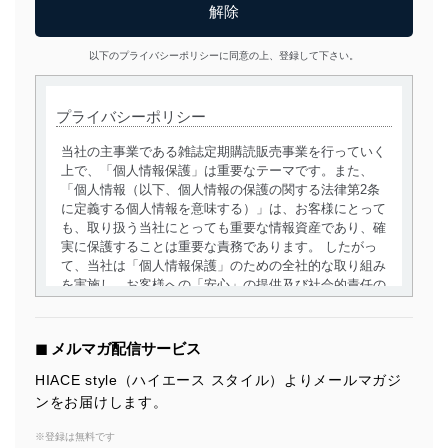
以下のプライバシーポリシーに同意の上、登録して下さい。
プライバシーポリシー
当社の主事業である雑誌定期購読販売事業を行っていく
上で、「個人情報保護」は重要なテーマです。また、
「個人情報（以下、個人情報の保護の関する法律第2条
に定義する個人情報を意味する）」は、お客様にとって
も、取り扱う当社にとっても重要な情報資産であり、確
実に保護することは重要な責務であります。 したがっ
て、当社は「個人情報保護」のための全社的な取り組み
を実施し、お客様への「安心」の提供及び社会的責任の
責務を果たすことを確実にいたします。
個人情報の取得・利用・提供について
◼︎ メルマガ配信サービス
当社は、個人情報の取得・利用・提供に際して、その利
HIACE style（ハイエース スタイル）よりメールマガジ
用目的を明確にし、本人の同意を得たうえで利用目的の
ンをお届けします。
達成に必要な範囲内で適法かつ公正な手段によって取
得・利用・提供を行います。また、当社が保有している
※登録は無料です