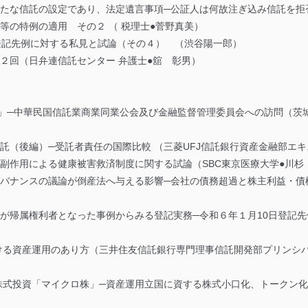
新たな信託の設定であり、法定遺言事項─公証人は何故注ぎ込み信託を拒
等の特例の適用 その２ （ 税理士●菅野真美）
登記先例に対する私見と試論（その４） （渋谷陽一郎）
２回（日弁連信託センター 弁護士●舘 彰男）
.0」─中華民国信託業商業同業公会及び金融監督管理委員会への訪問（茨
託（後編）─受託者責任の国際比較 （三菱UFJ信託銀行資産金融部エキ
副作用による健康被害救済制度に関する試論（SBC東京医療大学●川杉
ガバナンスの議論が倒産法へ与える影響─会社の債務超過と株主利益・債
者が帰属権利者となった事例からみる登記実務─令和６年１月10日登記
おける資産運用のあり方（三井住友信託銀行専門理事信託開発部プリンシ
株式投資「マイクロ株」─資産運用立国に資する株式小口化、トークン化