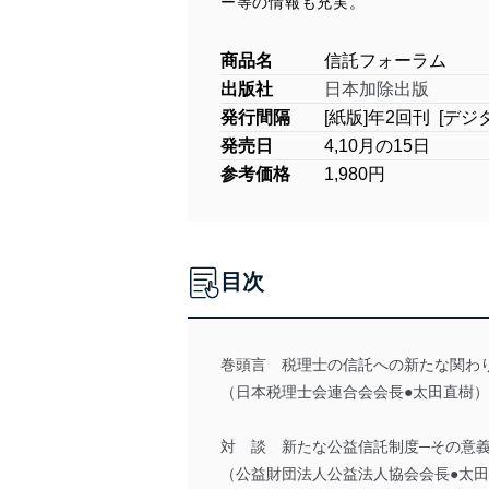
ー等の情報も充実。
商品名
信託フォーラム
出版社
日本加除出版
発行間隔
[紙版]年2回刊 [デジ
発売日
4,10月の15日
参考価格
1,980円
目次
巻頭言 税理士の信託への新たな関わ
（日本税理士会連合会会長●太田直樹）
対 談 新たな公益信託制度─その意
（公益財団法人公益法人協会会長●太田