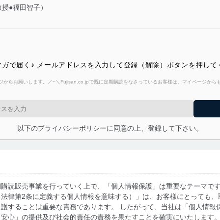
教授●福田智子）
ガで届く♪ メールアドレスを入力して登録（解除）ボタンを押して
からお願いします。／~＼Fujisan.co.jpで既に定期購読をなさっているお客様は、マイページ
以下のプライバシーポリシーに同意の上、登録して下さい。
期購読販売事業を行っていく上で、「個人情報保護」は重要なテーマで
る法律第2条に定義する個人情報を意味する）」は、お客様にとっても、
護することは重要な責務であります。 したがって、当社は「個人情報
「安心」の提供及び社会的責任の責務を果たすことを確実にいたします