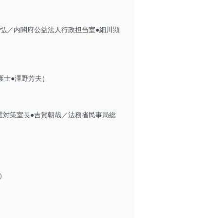
弘／内閣府公益法人行政担当室●細川顕
護士●澤野芳夫）
置対策室長●吉賀朝哉／法務省民事局総
）