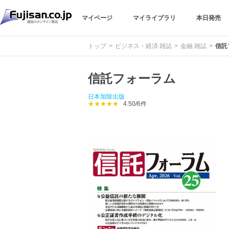
マイページ
マイライブラリ
本日発売
トップ
ビジネス・経済 雑誌
金融 雑誌
信託
信託フォーラム
日本加除出版
★★★★★
4.50/6件