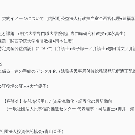
・契約イメージについて（内閣府公益法人行政担当室企画官代理●豊福嘉
点と課題 （明治大学専門職大学院会計専門職研究科教授●弥永真生）
課題（関西学院大学名誉教授●岡本仁宏）
特定資産公益信託）について（弁護士●金子順一／弁護士●志田博文／弁
化
に係る一連の手続のデジタル化（法務省民事局付兼総務課登記所適正配
公証役場公証人●大竹優子）
回 【座談会】信託を活用した資産流動化・証券化の最新動向
 （一般社団法人民事信託推進センター 代表理事・司法書士●押井 崇
社団法人投資信託協会●青山直子）