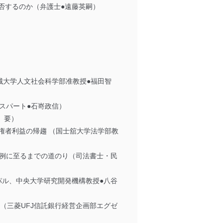
否するのか（弁護士●遠藤英嗣）
城大学人文社会科学部准教授●福田智
スパート●石嵜政信）
 要）
権者利益の帰趨 （国士舘大学法学部教
先例に至るまでの道のり（司法書士・民
パル、中央大学研究開発機構教授●八谷
（三菱UFJ信託銀行経営企画部エグゼ