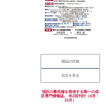
雑誌の詳細
目次を見る
信託の最先端を発信する唯一の信
託専門情報誌。 年2回刊行（4月・
10月）