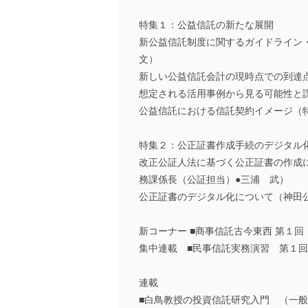
特集１：公益信託の新たな展開
新公益信託制度に関するガイドライン
文）
新しい公益信託会計の現時点での到達
想定される活用事例から見る可能性と
公益信託における信託契約イメージ（
特集２：公正証書作成手続のデジタル
改正公証人法に基づく公正証書の作成
務課係長（公証担当）●三浦 武）
公正証書のデジタル化について（神田
新コーナー ■商事信託古今東西 第１
集中連載 ■民事信託実務演習 第１回
連載
■白鳥教授の投資信託研究入門 （一般