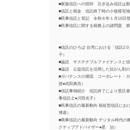
■家族信託への招待 注ぎ込み信託は
■信託と税金 信託終了時の小規模宅地
■民事信託と登記 令和６年１月10日
■民事信託に関する税務上の諸問題 第
■信託のひろば 台湾における「信託2
子）
■論説 サステナブルファイナンスと信
■論説 公益信託を活用した抗がん剤の
■ガバナンスの潮流 コーポレート・
授●武田典浩）
■信託事例紹介 信託終了により受託
事信託士●川田光子）
■民事信託の最新動向 福祉型信託に
博喜）
■商事信託の最新動向 デジタル時代の
クティブアドバイザー●星 治）