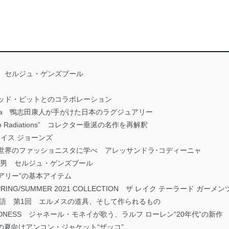
URG セルジュ・ゲンズブール
ure” ブラッド・ピットとのコラボレーション
 Kamoshita 鴨志田康人が手がけた日本のラグジュアリー
oms No Radiations” コレクター垂涎の名作を再解釈
グレイス ジョーンズ
’S CUT 世界のファッショニスタに学べ アレッサンドラ･コディーニャ
の色男 セルジュ・ゲンズブール
グジュアリー”の基本アイテム
S SPRING/SUMMER 2021 COLLECTION ザ レイク テーラード ガ
革の物語 第1回 エルメスの道具、そして作られるもの
F GLADNESS ジャネール・モネイが歌う、ラルフ ローレン“20年代”の新作
Y 究極の夏向けアンコン・ジャケット“ザッコ”