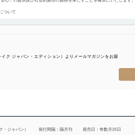
について
利用・提供に際して、その利用目的を明確にし、本人の同意を得たうえ
によって取得・利用・提供を行います。また、当社が保有している個人
示は行いません。当社においてはこれらの取り組みを確実にするため、
用を行わないために、適切な管理措置を講じます。
ON（ザ・レイク ジャパン・エディション）よりメールマガジンをお届
る法令、国が定める指針及びその他の規範を遵守します。また、当社の
適合させます。
及び安全性を確保するために、下記セキュリティ対策をはじめとする安
防止及び是正に努めます。
ことのできる機器及び当該機器を取り扱う従業者を明確化し、 個人デ
レイク・ジャパン）
発行間隔：隔月刊
発売日：奇数月25日