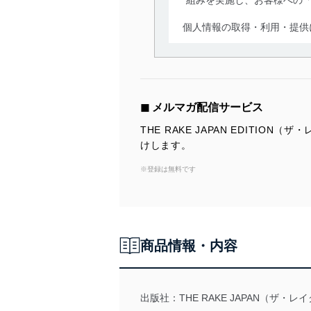
個人情報の取得・利用・提供
当社は、個人情報の取得・
囲内で適法かつ公正な手段
利用、第三者への提供・開
いります。また、目的外利
◼︎ メルマガ配信サービス
法令遵守
THE RAKE JAPAN EDITI
けします。
当社は、個人情報に関連す
令及びその他の規範を常に
※登録は無料です
個人情報の安全管理措置
当社は、個人情報の正確性
漏えい、滅失またはき損の
商品情報・内容
アクセス制御
個人データを取り扱う
しています。
出版社：
THE RAKE JAPAN（ザ・