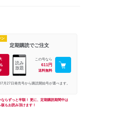
ーン
定期購読でご注文
大
この号なら
読み
%
611円
放題
F
送料無料
年07月27日発売号から購読開始号が選べます。
いならずっと半額！ 更に、定期購読期間中は
ル版もお読み頂けます！