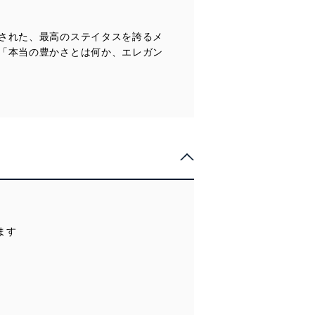
ータベース等を取り扱う情報
された、最高のステイタスを誇るメ
「本当の豊かさとは何か、エレガン
の活用により、これを最新状態
ドを設定しています。
を継続的に改善し、常に最良
けます
以下までご連絡ください。