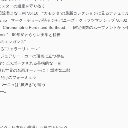
マンチェスターの遺産を守り抜く
OY! 鴨志田流着こなし術 Vol.10 “カモシタ”の最新コレクションに見るナチュ
e Craftsmanship マーク・チョーが語るジャパニーズ・クラフツマンシップ Vo
IOR —Chronométrie Ferdinand Berthoud— 限定個数のムーブメ
Reverso” 90年変わらない美学と精神
“真のエレガンス”
しれる“フェラーリ ローマ”
ass ラグジュアリー・カーの頂点に立つ存在
代技術でビスポークされる芸術的な一台
.14 貴殿も世界の名画オーナーに！ 坂本繁二郎
色体XXだけのフォーミュラ
ャンパーニュは“澱抜き”が違う
一 ̶
 『ザ・レイク』日本版が厳選した最旬トピック