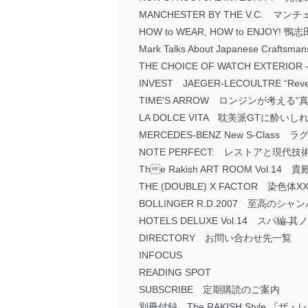
MANCHESTER BY THE V.C. 
HOW to WEAR, HOW to ENJ
Mark Talks About Japanes
THE CHOICE OF WATCH EXTER
INVEST JAEGER-LECOULTRE “
TIME'S ARROW ロンジンが考える
LA DOLCE VITA 耽美派GTに酔い
MERCEDES-BENZ New S-Cl
NOTE PERFECT: レストアと現
The Rakish ART ROOM Vol
THE (DOUBLE) X FACTOR 染
BOLLINGER R.D.2007 至高のシ
HOTELS DELUXE Vol.14 スパ編 ̶其ノ
DIRECTORY お問い合わせ先一覧
INFOCUS
READING SPOT
SUBSCRIBE 定期購読のご案内
別冊付録 The RAKISH Style