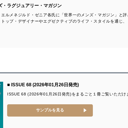
ンズ・ラグジュアリー・マガジン
いるユーザー制御機能（ユーザーアカウント制御）により、個人情報デ
業者を識別・認証しています。
、エルメネジルド・ゼニア各氏に「世界一のメンズ・マガジン」と評
。トップ・デザイナーやエグゼクティブのライフ・スタイルを通じ、
等の防止
機器等のオペレーティングシステムを最新の状態に保持しています。
機器等にセキュリティ対策ソフトウェア等を導入し、自動更新 機能等
う漏洩等の防止
ータの含まれるファイルを送信する場合に、当該ファイルへのパスワー
ステムの継続的改善
ジメントレビューの機会を通じて、個人情報保護マネジメントシステム
■ ISSUE 68 (2026年01月26日発売)
ISSUE 68 (2026年01月26日発売)をまるごと１冊ご覧いただ
サンプルを見る
個人情報保護マネジメントシステムに関するご相談及び苦情については
ていただきます。