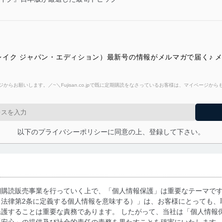
ION（ザ・レイク ジャパン・エディション）最新号の情報がメルマガで届く
からお願いします。／~＼Fujisan.co.jpで既に定期購読をなさっているお客様は、マイページ
以下のプライバシーポリシーに同意の上、登録して下さい。
期購読販売事業を行っていく上で、「個人情報保護」は重要なテーマで
る法律第2条に定義する個人情報を意味する）」は、お客様にとっても、
護することは重要な責務であります。 したがって、当社は「個人情報
「安心」の提供及び社会的責任の責務を果たすことを確実にいたします