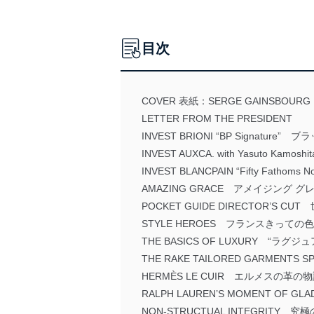
目次
COVER 表紙：SERGE GAINSBO
LETTER FROM THE PRESIDENT
INVEST BRIONI “BP Signat
INVEST AUXCA. with Yasuto
INVEST BLANCPAIN “Fifty Fath
AMAZING GRACE アメイジング 
POCKET GUIDE DIRECTOR
STYLE HEROES フランスきって
THE BASICS OF LUXURY “ラ
THE RAKE TAILORED GARMENT
HERMÈS LE CUIR エルメスの
RALPH LAUREN’S MOMENT O
NON-STRUCTUAL INTEGRIT