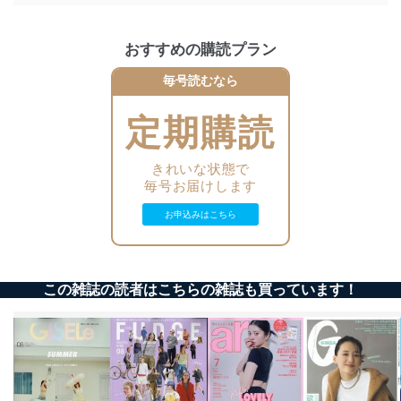
当社は、個人情報の正確性及び安全性を確保するため
に、下記セキュリティ対策をはじめとする安全対策を実
おすすめの購読プラン
施し、個人情報の漏えい、滅失またはき損の防止及び是
正に努めます。
毎号読むなら
アクセス制御
個人データを取り扱うことのできる機器及び当該
定期購読
機器を取り扱う従業者を明確化し、 個人データへ
の不要なアクセスを防止しています。
きれいな状態で
毎号お届けします
アクセス者の識別と認証
機器に標準装備されているユーザー制御機能（ユ
お申込みはこちら
ーザーアカウント制御）により、個人情報データ
ベース等を取り扱う情報システムを使用する従業
者を識別・認証しています。
外部からの不正アクセス等の防止
この雑誌の読者はこちらの雑誌も買っています！
個人データを取り扱う機器等のオペレーティング
システムを最新の状態に保持しています。
個人データを取り扱う機器等にセキュリティ対策
ソフトウェア等を導入し、自動更新 機能等の活用
により、これを最新状態としています。