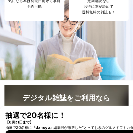
当社の従業者の個
人事、総務などの雇用管理等のた
気になる本は
発売日前から事前
定期購読なら
5
人情報
め
予約可能
お得に本が読めて
パートナー（提携
購入商品配送のため
送料無料の雑誌も！
企業）からの委託
提携企業及びお客様がご購入され
により当社の
た商品の発売元企業からのｅメー
6
定期購読サービス
ル等による商品、
等をご利用の方の
サービス、キャンペーン等の広告
個人情報
に関するご案内のため
当社のサービス利用状況の把握お
よびその分析のため
お問い合わせ対応、トラブル対
SNS公式アカウン
処、オペレーター教育など応対品
7
トに登録された方
質向上のため
の個人情報
その他当社のプライバシーポリシ
ー等にて公表する利用目的達成の
ため
※上記の利用目的のうちNo.1～5については保有個人デ
デジタル雑誌をご利用なら
ータ（開示対象個人情報）の利用目的であり、下記4.の
開示等のご請求に対応させていただきます。
最新号〜バックナンバーまで7000冊以上の雑誌
（電子
なお、6、7については、パートナー（提携企業）様又は
書籍）が無料で読み放題！
各SNS運営会社様にご請求いただきますようお願い致し
ます。
タダ読みサービス
を楽しもう！
３．個人情報の第三者提供について