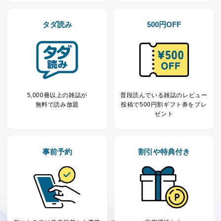
購入商品の配送のため
商品代金回収のため
ｅメール等による商品、サービ
タダ読み
500円OFF
ス、キャンペーン等の広告の案内
当社の定期購読サ
のため
1
ービス等をご利用
個人が特定できない形で取得した
の方の個人情報
閲覧履歴や購買履歴等の情報を分
析して、趣味・嗜好に
応じた新商品・サービスに関する
広告のため
5,000冊以上の雑誌が
普段読んでいる雑誌のレビュー
当社にお問合わせ
お問い合わせ対応、トラブル対
無料で読み放題
投稿で
500円割ギフト券をプレ
2
いただいた方の個
処、オペレーター教育など応対品
ゼント
人情報
質向上のため
カスタマーQ＆Aサイトの投稿内容
の確認のため
ｅメール等によるカスタマーQ＆A
事前予約
割引や特典付き
当社カスタマーQ＆
サイトのサービス内容のご案内の
3
Aサービス利用者
ため
ｅメール等による商品、サービ
ス、キャンペーン等の広告に関す
るご案内のため
採用応募者の方の
4
採用選考、ご連絡のため
個人情報