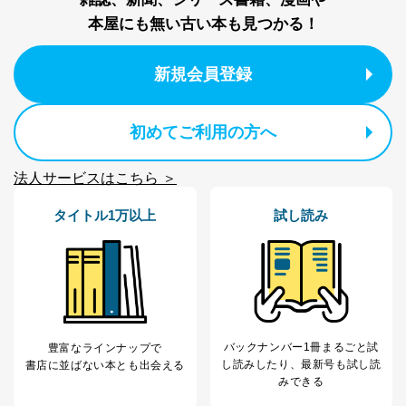
制定：2005年4月1日
本屋にも無い古い本も見つかる！
株式会社富士山マガジンサービス
代表取締役会長 西野 伸一郎
新規会員登録
個人情報の取扱いについて
１．個人情報保護管理者
初めてご利用の方へ
当社は以下の個人情報保護管理者を設置し、個人情報保
護管理者の責任のもと、個人情報を取得・アクセス・利
法人サービスはこちら ＞
用・提供・管理いたします。
タイトル1万以上
試し読み
東京都渋谷区南平台町16-11
株式会社富士山マガジンサービス
代表取締役会長 西野 伸一郎
個人情報保護管理者: 経営管理グループディレクター 前
田 嘉也
２．利用目的
バックナンバー1冊まるごと試
豊富なラインナップで
当社が取り扱う開示対象個人情報の利用目的は次のとお
し読み
したり、最新号も試し読
書店に並ばない本とも出会える
りです。
みできる
No
個人情報の種類
利用目的