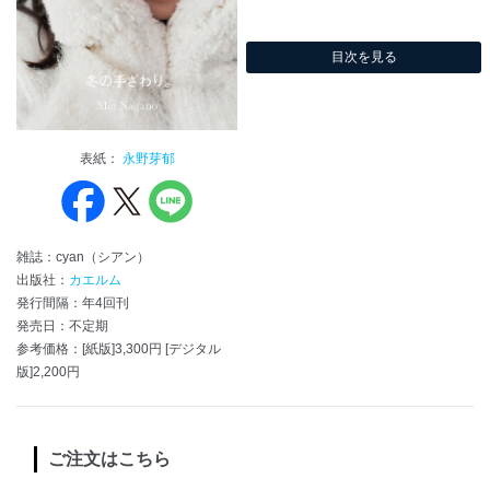
目次を見る
表紙：
永野芽郁
雑誌：cyan（シアン）
出版社：
カエルム
発行間隔：年4回刊
発売日：不定期
参考価格：[紙版]3,300円 [デジタル
版]2,200円
ご注文はこちら