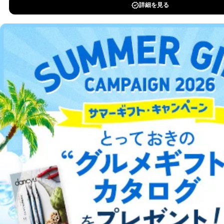
DOWNLOAD FOR IOS
当社は、取得した個人情報を適切に管理し､あらかじめ
本人の同意を得ることなく第三者に提供することはあり
DOWNLOAD FOR ANDROID
ません。ただし、次の場合は除きます。
法令に基づく場合
人の生命､身体または財産の保護のために必要がある
ご利用方法はこちら
場合であって、本人の同意を得ることが困難であると
き。
公衆衛生の向上または児童の健全な育成の推進のため
に特に必要がある場合であって、本人の同意を得るこ
とが困難である場合。
総合案内
国の機関もしくは地方公共団体またはその委託を受け
た者が法令の定める事務を遂行することに対して協力
アフィリエイト
採用情報
する必要がある場合であって、本人の同意を得ること
により当該事務の遂行に支障を及ぼすおそれがあると
プレスリリース
お問い合わせ
き。
上記２．の利用目的を実施するために守秘義務を結ん
だ企業に、業務の一部として個人情報の取扱いを委
利用規約
プライバシーポリシー
特定商取引法に基づく表示
会社案内
出版社の皆様へ
託・提供する場合、その業務に必要な範囲で委託・提
投資家の皆様へ
サイトマップ
供先企業に個人情報を開示することがあります。
委託・提供先企業は具体的には以下のような企業です
が、これらに限りません。
委託先：カスタマーサポート支援会社 、クレジッ