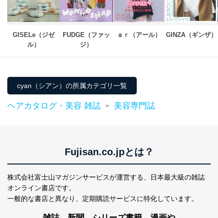
情報システムの使用に伴う漏洩等の防止
メール等により個人データの含まれるファイルを
送信する場合に、当該ファイルへのパスワードを
設定しています。
GISELe（ジゼ
FUDGE（ファッ
ａｒ（アール）
GINZA（ギンザ）
ル）
ジ）
個人情報保護マネジメントシステムの継続的改善
当社は、内部監査及びマネジメントレビューの機会を通
じて、個人情報保護マネジメントシステムを継続的に改
善し、常に最良の状態を維持します。
cyan（シアン）の所属カテゴリ一覧
苦情及び相談受付け窓口
ヘアカタログ・美容 雑誌
美容専門誌
>
貴殿の個人情報及び当社の個人情報保護マネジメントシ
ステムに関するご相談及び苦情については以下までご連
絡ください。
適切、かつ迅速に対応させていただきます。
Fujisan.co.jpとは？
株式会社富士山マガジンサービス 個人情報問い合わせ
係
株式会社富士山マガジンサービスが運営する、
日本最大級の雑誌
TEL：0570-200-223
オンライン書店です。
FAX：03-5459-7073
一般的な書店と異なり、
定期購読サービスに特化しています。
e-mail：
cs@fujisan.co.jp
雑誌、新聞、シリーズ書籍、漫画や
改訂：2025年2月20日