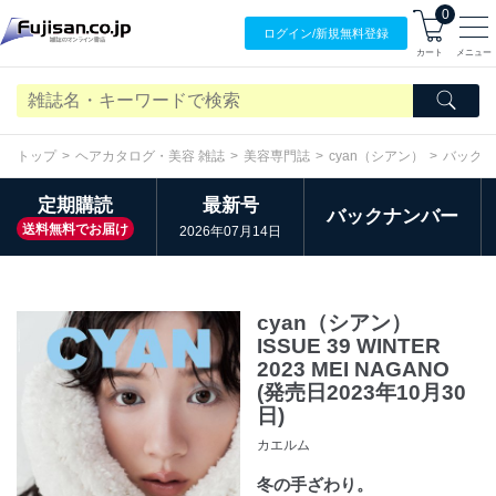
0
ログイン/
新規無料
登録
カート
メニュー
トップ
ヘアカタログ・美容 雑誌
美容専門誌
cyan（シアン）
バックナ
定期購読
最新号
バックナンバー
送料無料でお届け
2026年07月14日
cyan（シアン）
ISSUE 39 WINTER
2023 MEI NAGANO
(発売日2023年10月30
日)
カエルム
冬の手ざわり。