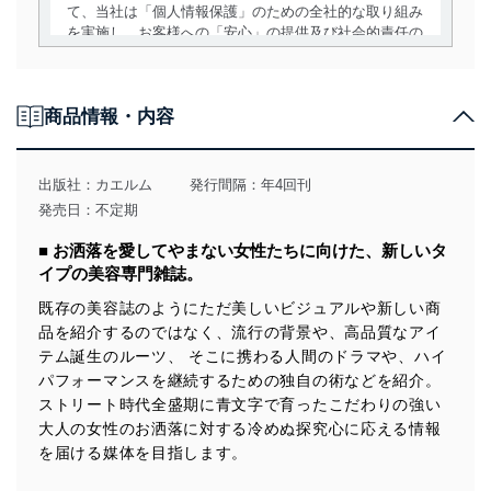
て、当社は「個人情報保護」のための全社的な取り組み
を実施し、お客様への「安心」の提供及び社会的責任の
責務を果たすことを確実にいたします。
個人情報の取得・利用・提供について
商品情報・内容
当社は、個人情報の取得・利用・提供に際して、その利
用目的を明確にし、本人の同意を得たうえで利用目的の
達成に必要な範囲内で適法かつ公正な手段によって取
出版社：
カエルム
発行間隔：年4回刊
得・利用・提供を行います。また、当社が保有している
発売日：不定期
個人情報は、同意を得ずに目的外利用、第三者への提
供・開示は行いません。当社においてはこれらの取り組
■ お洒落を愛してやまない女性たちに向けた、新しいタ
みを確実にするため、従業者等の教育を徹底してまいり
イプの美容専門雑誌。
ます。また、目的外利用を行わないために、適切な管理
措置を講じます。
既存の美容誌のようにただ美しいビジュアルや新しい商
品を紹介するのではなく、流行の背景や、高品質なアイ
法令遵守
テム誕生のルーツ、 そこに携わる人間のドラマや、ハイ
当社は、個人情報に関連する法令、国が定める指針及び
パフォーマンスを継続するための独自の術などを紹介。
その他の規範を遵守します。また、当社の管理の仕組み
ストリート時代全盛期に青文字で育ったこだわりの強い
に、これらの法令及びその他の規範を常に適合させま
大人の女性のお洒落に対する冷めぬ探究心に応える情報
す。
を届ける媒体を目指します。
個人情報の安全管理措置