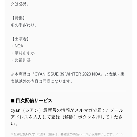
クは必見。
【特集】
冬の手ざわり。
【出演者】
・NOA
・華村あすか
・比留川游
※本商品は『CYAN ISSUE 39 WINTER 2023 NOA』と表紙・裏
表紙以外の内容は同様になります。
◼︎ 目次配信サービス
cyan（シアン）最新号の情報がメルマガで届く♪ メール
アドレスを入力して登録（解除）ボタンを押してくださ
い。
※登録は無料です ※登録・解除は、各雑誌の商品ページからお願いします。／~＼