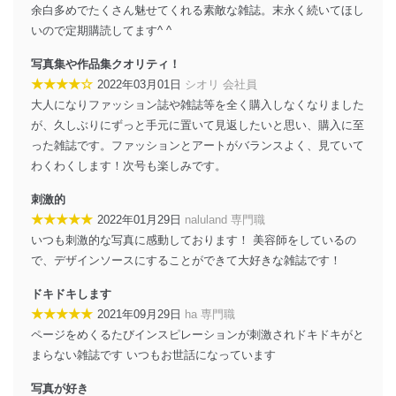
法令遵守
余白多めでたくさん魅せてくれる素敵な雑誌。末永く続いてほし
いので定期購読してます^ ^
当社は、個人情報に関連する法令、国が定める指針及び
その他の規範を遵守します。また、当社の管理の仕組み
写真集や作品集クオリティ！
に、これらの法令及びその他の規範を常に適合させま
★★★★☆
2022年03月01日
シオリ 会社員
す。
大人になりファッション誌や雑誌等を全く購入しなくなりました
個人情報の安全管理措置
が、久しぶりにずっと手元に置いて見返したいと思い、購入に至
った雑誌です。ファッションとアートがバランスよく、見ていて
当社は、個人情報の正確性及び安全性を確保するため
わくわくします！次号も楽しみです。
に、下記セキュリティ対策をはじめとする安全対策を実
施し、個人情報の漏えい、滅失またはき損の防止及び是
刺激的
正に努めます。
★★★★★
2022年01月29日
naluland 専門職
アクセス制御
いつも刺激的な写真に感動しております！ 美容師をしているの
個人データを取り扱うことのできる機器及び当該
で、デザインソースにすることができて大好きな雑誌です！
機器を取り扱う従業者を明確化し、 個人データへ
の不要なアクセスを防止しています。
ドキドキします
アクセス者の識別と認証
★★★★★
2021年09月29日
ha 専門職
機器に標準装備されているユーザー制御機能（ユ
ページをめくるたびインスピレーションが刺激されドキドキがと
ーザーアカウント制御）により、個人情報データ
まらない雑誌です いつもお世話になっています
ベース等を取り扱う情報システムを使用する従業
者を識別・認証しています。
写真が好き