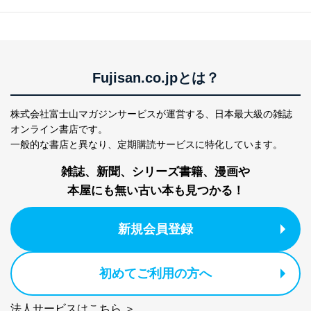
当社カスタマーQ＆
サイトのサービス内容のご案内の
3
Aサービス利用者
ため
ｅメール等による商品、サービ
ス、キャンペーン等の広告に関す
るご案内のため
採用応募者の方の
Fujisan.co.jpとは？
4
採用選考、ご連絡のため
個人情報
当社の従業者の個
人事、総務などの雇用管理等のた
5
株式会社富士山マガジンサービスが運営する、
日本最大級の雑誌
人情報
め
パートナー（提携
購入商品配送のため
オンライン書店です。
企業）からの委託
提携企業及びお客様がご購入され
一般的な書店と異なり、
定期購読サービスに特化しています。
により当社の
た商品の発売元企業からのｅメー
6
定期購読サービス
ル等による商品、
雑誌、新聞、シリーズ書籍、漫画や
等をご利用の方の
サービス、キャンペーン等の広告
本屋にも無い古い本も見つかる！
個人情報
に関するご案内のため
当社のサービス利用状況の把握お
よびその分析のため
新規会員登録
お問い合わせ対応、トラブル対
SNS公式アカウン
処、オペレーター教育など応対品
7
トに登録された方
質向上のため
の個人情報
初めてご利用の方へ
その他当社のプライバシーポリシ
ー等にて公表する利用目的達成の
ため
法人サービスはこちら ＞