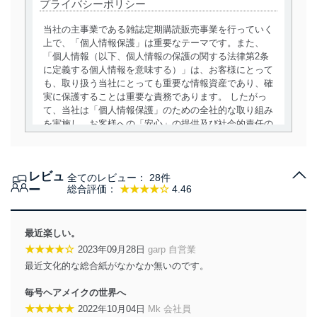
プライバシーポリシー
当社の主事業である雑誌定期購読販売事業を行っていく
上で、「個人情報保護」は重要なテーマです。また、
「個人情報（以下、個人情報の保護の関する法律第2条
に定義する個人情報を意味する）」は、お客様にとって
も、取り扱う当社にとっても重要な情報資産であり、確
実に保護することは重要な責務であります。 したがっ
て、当社は「個人情報保護」のための全社的な取り組み
を実施し、お客様への「安心」の提供及び社会的責任の
責務を果たすことを確実にいたします。
個人情報の取得・利用・提供について
レビュ
全てのレビュー：
28件
当社は、個人情報の取得・利用・提供に際して、その利
ー
総合評価：
★★★★☆
4.46
用目的を明確にし、本人の同意を得たうえで利用目的の
達成に必要な範囲内で適法かつ公正な手段によって取
得・利用・提供を行います。また、当社が保有している
最近楽しい。
個人情報は、同意を得ずに目的外利用、第三者への提
★★★★☆
2023年09月28日
garp 自営業
供・開示は行いません。当社においてはこれらの取り組
最近文化的な総合紙がなかなか無いのです。
みを確実にするため、従業者等の教育を徹底してまいり
ます。また、目的外利用を行わないために、適切な管理
毎号ヘアメイクの世界へ
措置を講じます。
★★★★★
2022年10月04日
Mk 会社員