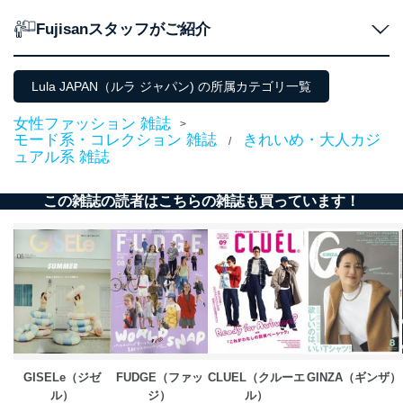
田 嘉也
Fujisanスタッフがご紹介
２．利用目的
当社が取り扱う開示対象個人情報の利用目的は次のとお
Lula JAPAN（ルラ ジャパン) の所属カテゴリ一覧
りです。
No
個人情報の種類
利用目的
女性ファッション 雑誌
>
購入商品の配送のため
モード系・コレクション 雑誌
きれいめ・大人カジ
/
商品代金回収のため
ュアル系 雑誌
ｅメール等による商品、サービ
ス、キャンペーン等の広告の案内
当社の定期購読サ
この雑誌の読者はこちらの雑誌も買っています！
のため
1
ービス等をご利用
個人が特定できない形で取得した
の方の個人情報
閲覧履歴や購買履歴等の情報を分
析して、趣味・嗜好に
応じた新商品・サービスに関する
広告のため
当社にお問合わせ
お問い合わせ対応、トラブル対
2
いただいた方の個
処、オペレーター教育など応対品
人情報
質向上のため
カスタマーQ＆Aサイトの投稿内容
GISELe（ジゼ
FUDGE（ファッ
CLUEL（クルーエ
GINZA（ギンザ）
の確認のため
ル）
ジ）
ル）
ｅメール等によるカスタマーQ＆A