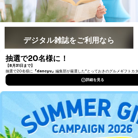
①利用目的を本人に通知し、又は公表することによって
本人又は第三者の生命、身体、財産その他の権利利益を
害するおそれがある場合
②利用目的を本人に通知し、又は公表することによって
当該事業者の権利又は正当な利益を害するおそれがある
場合
③国の機関又は地方公共団体が法令の定める事務を遂行
デジタル雑誌をご利用なら
することに対して協力する必要がある場合であって、利
用目的を本人に通知し、又は公表することによって当該
最新号〜バックナンバーまで7000冊以上の雑誌
（電子
事務の遂行に支障を及ぼすおそれがあるとき
書籍）が無料で読み放題！
④開示対象個人情報の利用目的が明らかな場合
タダ読みサービス
を楽しもう！
開示対象個人情報については、保有個人データの本人ま
たはその代理人からの利用目的の通知、開示、変更等
DOWNLOAD FOR IOS
（内容の訂正、追加または削除）、利用停止等（「利用
の停止または消去」「第三者への提供の停止」）の求め
に対応させていただいております。 当社顧客の皆様の
DOWNLOAD FOR ANDROID
個人情報は「マイページ」にログインしていただくこと
で、訂正、追加、変更を行っていただくことが出来ま
す。マイページをご利用いただけない方、その他の方に
ご利用方法はこちら
つきましては、下記Aをご覧ください。 また、ご登録い
ただいた個人情報のうち、市町村などの名称および郵便
番号、金融機関の名称あるいはクレジットカードの有効
期限など、商品のお届けやご請求を行う上で支障がある