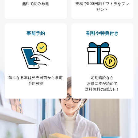
き。
無料で読み放題
投稿で
500円割ギフト券をプレ
上記２．の利用目的を実施するために守秘義務を結ん
ゼント
だ企業に、業務の一部として個人情報の取扱いを委
託・提供する場合、その業務に必要な範囲で委託・提
供先企業に個人情報を開示することがあります。
委託・提供先企業は具体的には以下のような企業です
事前予約
割引や特典付き
が、これらに限りません。
委託先：カスタマーサポート支援会社 、クレジッ
トカード決済などの決済代行・料金回収会社、広
告配信サービス会社
提供先：出版社、出版物発売元、卸売会社、販売
店など商品の供給者、梱包会社、配送会社、新聞
販売店などの梱包・配送・配達会社
気になる本は
発売日前から事前
定期購読なら
４．開示対象個人情報の「開示」「訂正」等の請求につ
予約可能
お得に本が読めて
いて
送料無料の雑誌も！
当社は、本人から、開示対象個人情報について利用目的
の通知を求められた場合には、遅滞なくこれに応じま
す。ただし、以下①～④のいずれかに該当する場合は、
利用目的の通知を行なうことはできません。そのとき
は、本人に遅滞無くその旨を通知するとともに、理由を
説明させていただきます。