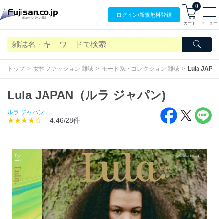
0
ログイン/
新規無料
登録
カート
メニュー
トップ
女性ファッション 雑誌
モード系・コレクション 雑誌
Lula JA
Lula JAPAN（ルラ ジャパン)
ルラ ジャパン
★★★★☆
4.46/28件