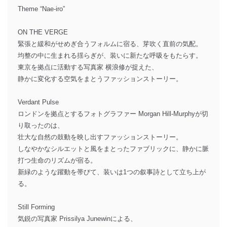
Theme “Nae-iro”
ON THE VERGE
緊張と緩和がせめぎ合うフォルムに宿る、芽吹く直前の気配。
均整の中に生まれる揺らぎが、装いに新たな呼吸をもたらす。
東京を拠点に活動する写真家 横浪修が捉えた、
静かに変化する空気をまとうファッションストーリー。
Verdant Pulse
ロンドンを拠点とするフォトグラファー Morgan Hill-Murphyが切
り取ったのは、
壮大な自然の鼓動を映し出すファッションストーリー。
しなやかなシルエットと風をまとったファブリックに、静かに脈
打つ生命のリズムが宿る。
新緑のような躍動を帯びて、装いは1つの叙事詩として立ち上が
る。
Still Forming
気鋭の写真家 Prissilya Junewinによる、