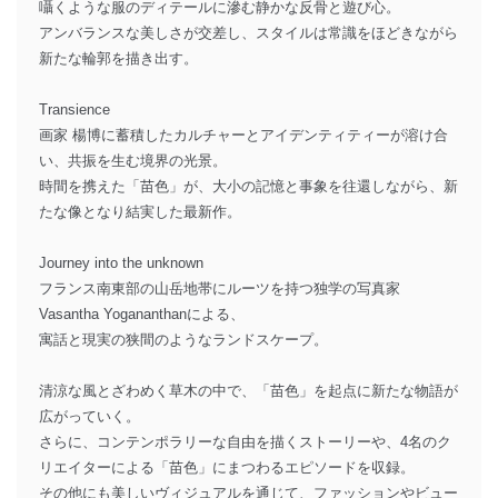
囁くような服のディテールに滲む静かな反骨と遊び心。
アンバランスな美しさが交差し、スタイルは常識をほどきながら
新たな輪郭を描き出す。
Transience
画家 楊博に蓄積したカルチャーとアイデンティティーが溶け合
い、共振を生む境界の光景。
時間を携えた「苗色」が、大小の記憶と事象を往還しながら、新
たな像となり結実した最新作。
Journey into the unknown
フランス南東部の山岳地帯にルーツを持つ独学の写真家
Vasantha Yogananthanによる、
寓話と現実の狭間のようなランドスケープ。
清涼な風とざわめく草木の中で、「苗色」を起点に新たな物語が
広がっていく。
さらに、コンテンポラリーな自由を描くストーリーや、4名のク
リエイターによる「苗色」にまつわるエピソードを収録。
その他にも美しいヴィジュアルを通じて、ファッションやビュー