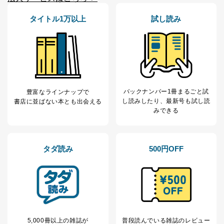
※上記の利用目的のうちNo.1～5については保有個人デ
ータ（開示対象個人情報）の利用目的であり、下記4.の
タイトル1万以上
試し読み
開示等のご請求に対応させていただきます。
なお、6、7については、パートナー（提携企業）様又は
各SNS運営会社様にご請求いただきますようお願い致し
ます。
３．個人情報の第三者提供について
当社は、取得した個人情報を適切に管理し､あらかじめ
バックナンバー1冊まるごと試
豊富なラインナップで
本人の同意を得ることなく第三者に提供することはあり
し読み
したり、最新号も試し読
書店に並ばない本とも出会える
ません。ただし、次の場合は除きます。
みできる
法令に基づく場合
人の生命､身体または財産の保護のために必要がある
場合であって、本人の同意を得ることが困難であると
タダ読み
500円OFF
き。
公衆衛生の向上または児童の健全な育成の推進のため
に特に必要がある場合であって、本人の同意を得るこ
とが困難である場合。
国の機関もしくは地方公共団体またはその委託を受け
た者が法令の定める事務を遂行することに対して協力
する必要がある場合であって、本人の同意を得ること
により当該事務の遂行に支障を及ぼすおそれがあると
5,000冊以上の雑誌が
普段読んでいる雑誌のレビュー