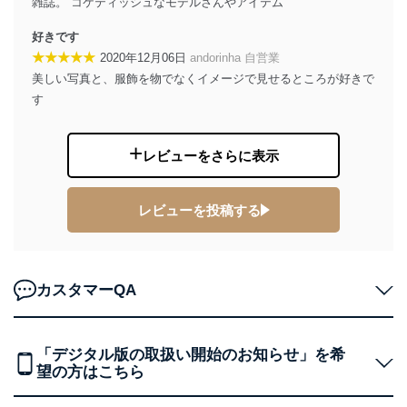
雑誌。 コケティッシュなモデルさんやアイテム
株式会社富士山マガジンサービス 個人情報問い合わせ
好きです
係
★★★★★
2020年12月06日
andorinha 自営業
TEL：0570-200-223
美しい写真と、服飾を物でなくイメージで見せるところが好きで
FAX：03-5459-7073
す
e-mail：
cs@fujisan.co.jp
改訂：2025年2月20日
制定：2005年4月1日
レビューをさらに表示
株式会社富士山マガジンサービス
代表取締役会長 西野 伸一郎
レビューを投稿する
個人情報の取扱いについて
１．個人情報保護管理者
当社は以下の個人情報保護管理者を設置し、個人情報保
カスタマーQA
護管理者の責任のもと、個人情報を取得・アクセス・利
用・提供・管理いたします。
東京都渋谷区南平台町16-11
「デジタル版の取扱い開始のお知らせ」を希
株式会社富士山マガジンサービス
望の方はこちら
代表取締役会長 西野 伸一郎
個人情報保護管理者: 経営管理グループディレクター 前