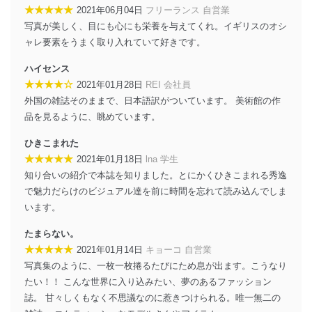
★★★★★
2021年06月04日
フリーランス 自営業
外部からの不正アクセス等の防止
個人データを取り扱う機器等のオペレーティング
写真が美しく、目にも心にも栄養を与えてくれ。イギリスのオシ
システムを最新の状態に保持しています。
ャレ要素をうまく取り入れていて好きです。
個人データを取り扱う機器等にセキュリティ対策
ソフトウェア等を導入し、自動更新 機能等の活用
ハイセンス
により、これを最新状態としています。
★★★★☆
2021年01月28日
REI 会社員
外国の雑誌そのままで、日本語訳がついています。 美術館の作
情報システムの使用に伴う漏洩等の防止
品を見るように、眺めています。
メール等により個人データの含まれるファイルを
送信する場合に、当該ファイルへのパスワードを
ひきこまれた
設定しています。
★★★★★
2021年01月18日
lna 学生
個人情報保護マネジメントシステムの継続的改善
知り合いの紹介で本誌を知りました。とにかくひきこまれる秀逸
で魅力だらけのビジュアル達を前に時間を忘れて読み込んでしま
当社は、内部監査及びマネジメントレビューの機会を通
います。
じて、個人情報保護マネジメントシステムを継続的に改
善し、常に最良の状態を維持します。
たまらない。
苦情及び相談受付け窓口
★★★★★
2021年01月14日
キョーコ 自営業
写真集のように、一枚一枚捲るたびにため息が出ます。こうなり
貴殿の個人情報及び当社の個人情報保護マネジメントシ
たい！！ こんな世界に入り込みたい、夢のあるファッション
ステムに関するご相談及び苦情については以下までご連
誌。 甘々しくもなく不思議なのに惹きつけられる。唯一無二の
絡ください。
適切、かつ迅速に対応させていただきます。