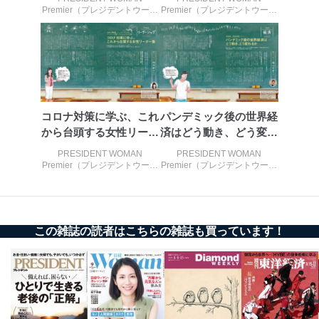
アクセス者の識別と認証
Premier（プレジデントウーマ
Premier（プレジデントウーマ
機器に標準装備されているユーザー制御機能（ユ
ンプレミア） 2021年春号
ンプレミア） 2021年春号
ーザーアカウント制御）により、個人情報データ
ベース等を取り扱う情報システムを使用する従業
者を識別・認証しています。
外部からの不正アクセス等の防止
個人データを取り扱う機器等のオペレーティング
システムを最新の状態に保持しています。
コロナ対策に学ぶ、これ
パンデミック後の世界経
個人データを取り扱う機器等にセキュリティ対策
から台頭する女性リーダ
済はどう動き、どう変わ
ソフトウェア等を導入し、自動更新 機能等の活用
ー
るか
により、これを最新状態としています。
PRESIDENT WOMAN
PRESIDENT WOMAN
Premier（プレジデントウーマ
Premier（プレジデントウーマ
情報システムの使用に伴う漏洩等の防止
ンプレミア） 2020年秋号
ンプレミア） 2020年秋号
メール等により個人データの含まれるファイルを
送信する場合に、当該ファイルへのパスワードを
設定しています。
この雑誌の読者はこちらの雑誌も買っています！
個人情報保護マネジメントシステムの継続的改善
当社は、内部監査及びマネジメントレビューの機会を通
じて、個人情報保護マネジメントシステムを継続的に改
善し、常に最良の状態を維持します。