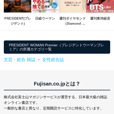
苦情及び相談受付け窓口
貴殿の個人情報及び当社の個人情報保護マネジメントシ
ステムに関するご相談及び苦情については以下までご連
PRESIDENT(プレ
日経ウーマン
週刊ダイヤモンド
週刊東洋経済
絡ください。
ジデント)
（Diamond 
適切、かつ迅速に対応させていただきます。
WEEKLY）
株式会社富士山マガジンサービス 個人情報問い合わせ
係
TEL：0570-200-223
PRESIDENT WOMAN Premier（プレジデントウーマンプレ
FAX：03-5459-7073
ミア）の所属カテゴリ一覧
e-mail：
cs@fujisan.co.jp
文芸・総合 雑誌
女性総合誌
>
改訂：2025年2月20日
制定：2005年4月1日
株式会社富士山マガジンサービス
代表取締役会長 西野 伸一郎
Fujisan.co.jpとは？
個人情報の取扱いについて
１．個人情報保護管理者
株式会社富士山マガジンサービスが運営する、
日本最大級の雑誌
オンライン書店です。
当社は以下の個人情報保護管理者を設置し、個人情報保
護管理者の責任のもと、個人情報を取得・アクセス・利
一般的な書店と異なり、
定期購読サービスに特化しています。
用・提供・管理いたします。