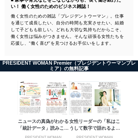
供・開示は行いません。当社においてはこれらの取り組
い！ 働く女性のためのビジネス雑誌！
みを確実にするため、従業者等の教育を徹底してまいり
ます。また、目的外利用を行わないために、適切な管理
働く女性のための雑誌「プレジデントウーマン」。仕事
措置を講じます。
を通じて成長したい、自分の時間も充実させたい、結婚
して子どもも欲しい。どれも大切な気持ちだからこそ、
法令遵守
働く女性は悩みがつきません。そんな頑張る女性たちを
応援し、“働く喜び”を見つけるお手伝いをします。
当社は、個人情報に関連する法令、国が定める指針及び
その他の規範を遵守します。また、当社の管理の仕組み
に、これらの法令及びその他の規範を常に適合させま
す。
PRESIDENT WOMAN Premier（プレジデントウーマンプレ
ミア）の無料記事
個人情報の安全管理措置
当社は、個人情報の正確性及び安全性を確保するため
に、下記セキュリティ対策をはじめとする安全対策を実
施し、個人情報の漏えい、滅失またはき損の防止及び是
正に努めます。
アクセス制御
個人データを取り扱うことのできる機器及び当該
ニュースの真偽がわかる
女性リーダーの「私はこ
機器を取り扱う従業者を明確化し、 個人データへ
の不要なアクセスを防止しています。
「統計データ」読みこな
うして数字で語れるよう
し講座
になりました」
PRESIDENT WOMAN
PRESIDENT WOMAN