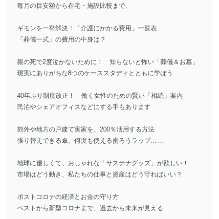
毎月の目安額から在宅・施設比較まで、
ギモンを一挙解決！「介護にかかる費用」一覧表
「葬儀一式」の費用の中身は？
親の死で2度泣かないために！ 知らないと怖い「葬儀＆お墓」
現実にありがちな8つのケーススタディとともに学ぼう
40年ぶり制度改正！ 働く女性のための賢い「相続」案内
民泊やシェアオフィスなどにする手もあります
郊外や地方の戸建て実家を、200％活用する方法
張り替えできる傘、何度も使える蜜ろうラップ……
地球に優しくて、おしゃれな「サステナグッズ」が欲しい！
市場はどう動き、私たちの仕事と資産はどう守ればいい？
ポストコロナの経済とお金の守り方
ペストから新型コロナまで、過去から未来が見える