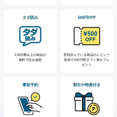
2
いただいた方の個
処、オペレーター教育など応対品
人情報
質向上のため
カスタマーQ＆Aサイトの投稿内容
タダ読み
500円OFF
の確認のため
ｅメール等によるカスタマーQ＆A
当社カスタマーQ＆
サイトのサービス内容のご案内の
3
Aサービス利用者
ため
ｅメール等による商品、サービ
ス、キャンペーン等の広告に関す
るご案内のため
採用応募者の方の
5,000冊以上の雑誌が
普段読んでいる雑誌のレビュー
4
採用選考、ご連絡のため
個人情報
無料で読み放題
投稿で
500円割ギフト券をプレ
当社の従業者の個
人事、総務などの雇用管理等のた
ゼント
5
人情報
め
パートナー（提携
購入商品配送のため
企業）からの委託
提携企業及びお客様がご購入され
により当社の
た商品の発売元企業からのｅメー
事前予約
割引や特典付き
6
定期購読サービス
ル等による商品、
等をご利用の方の
サービス、キャンペーン等の広告
個人情報
に関するご案内のため
当社のサービス利用状況の把握お
よびその分析のため
お問い合わせ対応、トラブル対
SNS公式アカウン