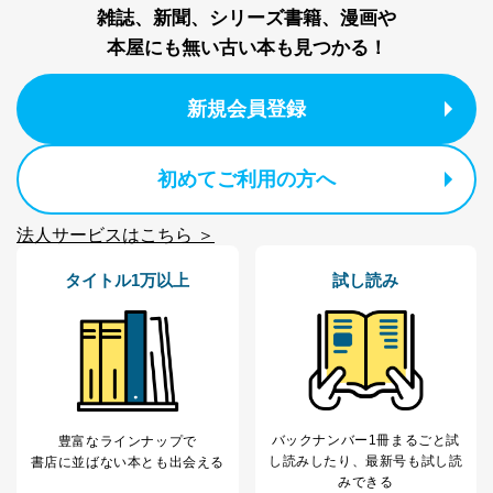
雑誌、新聞、シリーズ書籍、漫画や
東京都渋谷区南平台町16-11
本屋にも無い古い本も見つかる！
株式会社富士山マガジンサービス
代表取締役会長 西野 伸一郎
個人情報保護管理者: 経営管理グループディレクター 前
新規会員登録
田 嘉也
２．利用目的
初めてご利用の方へ
当社が取り扱う開示対象個人情報の利用目的は次のとお
りです。
法人サービスはこちら ＞
No
個人情報の種類
利用目的
購入商品の配送のため
タイトル1万以上
試し読み
商品代金回収のため
ｅメール等による商品、サービ
ス、キャンペーン等の広告の案内
当社の定期購読サ
のため
1
ービス等をご利用
個人が特定できない形で取得した
の方の個人情報
閲覧履歴や購買履歴等の情報を分
析して、趣味・嗜好に
バックナンバー1冊まるごと試
豊富なラインナップで
応じた新商品・サービスに関する
し読み
したり、最新号も試し読
書店に並ばない本とも出会える
広告のため
みできる
当社にお問合わせ
お問い合わせ対応、トラブル対