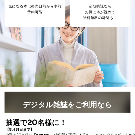
処、オペレーター教育など応対品
7
トに登録された方
気になる本は
発売日前から事前
定期購読なら
質向上のため
の個人情報
予約可能
お得に本が読めて
その他当社のプライバシーポリシ
送料無料の雑誌も！
ー等にて公表する利用目的達成の
ため
※上記の利用目的のうちNo.1～5については保有個人デ
ータ（開示対象個人情報）の利用目的であり、下記4.の
開示等のご請求に対応させていただきます。
なお、6、7については、パートナー（提携企業）様又は
各SNS運営会社様にご請求いただきますようお願い致し
ます。
３．個人情報の第三者提供について
当社は、取得した個人情報を適切に管理し､あらかじめ
本人の同意を得ることなく第三者に提供することはあり
ません。ただし、次の場合は除きます。
デジタル雑誌をご利用なら
法令に基づく場合
人の生命､身体または財産の保護のために必要がある
場合であって、本人の同意を得ることが困難であると
最新号〜バックナンバーまで7000冊以上の雑誌
（電子
き。
書籍）が無料で読み放題！
公衆衛生の向上または児童の健全な育成の推進のため
タダ読みサービス
を楽しもう！
に特に必要がある場合であって、本人の同意を得るこ