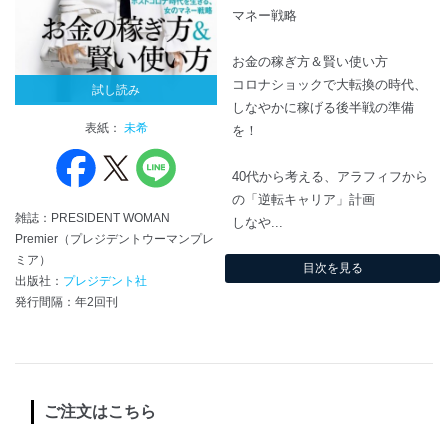
マネー戦略
お金の稼ぎ方＆賢い使い方
コロナショックで大転換の時代、
試し読み
しなやかに稼げる後半戦の準備
表紙：
未希
を！
40代から考える、アラフィフから
の「逆転キャリア」計画
雑誌：PRESIDENT WOMAN
しなや...
Premier（プレジデントウーマンプレ
ミア）
目次を見る
出版社：
プレジデント社
発行間隔：年2回刊
ご注文はこちら