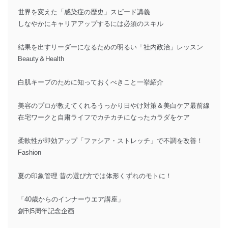
世界を変えた「感染症の歴史」スピード講義
しなやかにキャリアアップするには必須のスキル
結果を出すリーダーになるための明るい「社内政治」レッスン
Beauty＆Health
白肌キープのために知っておくべきこと一挙紹介
美容のプロが教えてくれるうっかり日やけ対策＆美白ケア最前線
在宅ワークと自粛ライフでカチカチになったカラダをケア
柔軟性が即効アップ「ファシア・ストレッチ」で不調を改善！
Fashion
夏の印象管理 昔の選び方では体形くずれのモトに！
「40歳からのインナーウエア講座」
創刊5周年記念企画