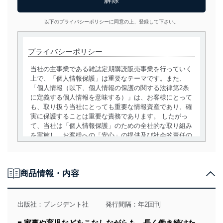
以下のプライバシーポリシーに同意の上、登録して下さい。
プライバシーポリシー
当社の主事業である雑誌定期購読販売事業を行っていく
上で、「個人情報保護」は重要なテーマです。また、
「個人情報（以下、個人情報の保護の関する法律第2条
に定義する個人情報を意味する）」は、お客様にとって
も、取り扱う当社にとっても重要な情報資産であり、確
実に保護することは重要な責務であります。 したがっ
て、当社は「個人情報保護」のための全社的な取り組み
を実施し、お客様への「安心」の提供及び社会的責任の
責務を果たすことを確実にいたします。
個人情報の取得・利用・提供について
商品情報・内容
当社は、個人情報の取得・利用・提供に際して、その利
用目的を明確にし、本人の同意を得たうえで利用目的の
達成に必要な範囲内で適法かつ公正な手段によって取
出版社：
プレジデント社
発行間隔：年2回刊
得・利用・提供を行います。また、当社が保有している
個人情報は、同意を得ずに目的外利用、第三者への提
■ 家事や育児などをこなしながらも、長く働き続けた