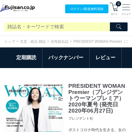
0
ログイン/
新規無料
登録
カート
メニュー
トップ
文芸・総合 雑誌
女性総合誌
PRESIDENT WOMAN Premi
定期購読
バックナンバー
レビュー
PRESIDENT WOMAN
Premier（プレジデン
トウーマンプレミア）
2020年夏号 (発売日
2020年06月27日)
プレジデント社
ポストコロナ時代を生きる、女の