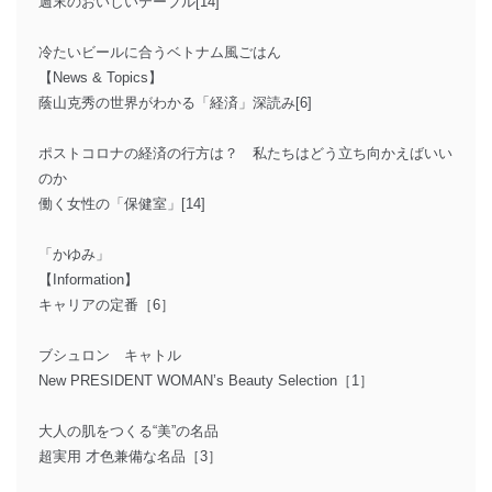
週末のおいしいテーブル[14]
冷たいビールに合うベトナム風ごはん
【News & Topics】
蔭山克秀の世界がわかる「経済」深読み[6]
ポストコロナの経済の行方は？ 私たちはどう立ち向かえばいい
のか
働く女性の「保健室」[14]
「かゆみ」
【Information】
キャリアの定番［6］
ブシュロン キャトル
New PRESIDENT WOMAN’s Beauty Selection［1］
大人の肌をつくる“美”の名品
超実用 才色兼備な名品［3］