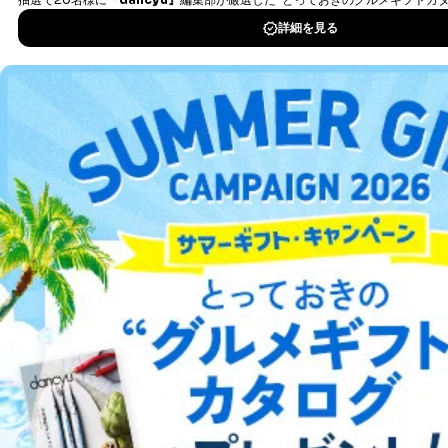
とが困難である場合。
国の機関もしくは地方公共団体またはその委託を受け
DOWNLOAD FOR IOS
た者が法令の定める事務を遂行することに対して協力
する必要がある場合であって、本人の同意を得ること
DOWNLOAD FOR ANDROID
により当該事務の遂行に支障を及ぼすおそれがあると
き。
上記２．の利用目的を実施するために守秘義務を結ん
だ企業に、業務の一部として個人情報の取扱いを委
ご利用方法はこちら
託・提供する場合、その業務に必要な範囲で委託・提
供先企業に個人情報を開示することがあります。
委託・提供先企業は具体的には以下のような企業です
が、これらに限りません。
総合案内
委託先：カスタマーサポート支援会社 、クレジッ
トカード決済などの決済代行・料金回収会社、広
告配信サービス会社
アフィリエイト
採用情報
提供先：出版社、出版物発売元、卸売会社、販売
店など商品の供給者、梱包会社、配送会社、新聞
プレスリリース
お問い合わせ
販売店などの梱包・配送・配達会社
４．開示対象個人情報の「開示」「訂正」等の請求につ
利用規約
プライバシーポリシー
特定商取引法に基づく表示
会社案内
出版社の皆様へ
いて
投資家の皆様へ
サイトマップ
当社は、本人から、開示対象個人情報について利用目的
の通知を求められた場合には、遅滞なくこれに応じま