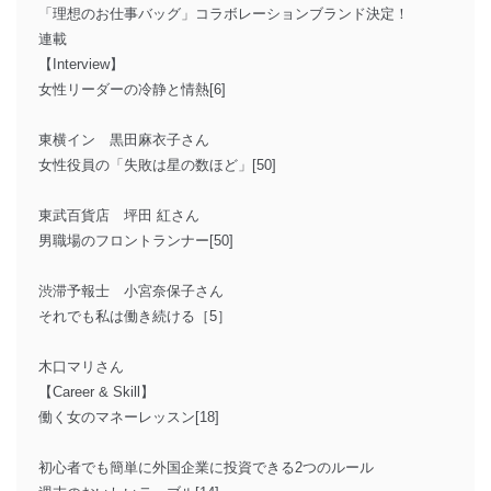
「理想のお仕事バッグ」コラボレーションブランド決定！
連載
【Interview】
女性リーダーの冷静と情熱[6]
東横イン 黒田麻衣子さん
女性役員の「失敗は星の数ほど」[50]
東武百貨店 坪田 紅さん
男職場のフロントランナー[50]
渋滞予報士 小宮奈保子さん
それでも私は働き続ける［5］
木口マリさん
【Career & Skill】
働く女のマネーレッスン[18]
初心者でも簡単に外国企業に投資できる2つのルール