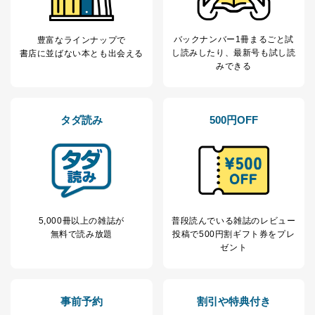
個人が特定できない形で取得した
の方の個人情報
閲覧履歴や購買履歴等の情報を分
析して、趣味・嗜好に
バックナンバー1冊まるごと試
豊富なラインナップで
応じた新商品・サービスに関する
し読み
したり、最新号も試し読
書店に並ばない本とも出会える
広告のため
みできる
当社にお問合わせ
お問い合わせ対応、トラブル対
2
いただいた方の個
処、オペレーター教育など応対品
人情報
質向上のため
カスタマーQ＆Aサイトの投稿内容
タダ読み
500円OFF
の確認のため
ｅメール等によるカスタマーQ＆A
当社カスタマーQ＆
サイトのサービス内容のご案内の
3
Aサービス利用者
ため
ｅメール等による商品、サービ
ス、キャンペーン等の広告に関す
るご案内のため
採用応募者の方の
5,000冊以上の雑誌が
普段読んでいる雑誌のレビュー
4
採用選考、ご連絡のため
個人情報
無料で読み放題
投稿で
500円割ギフト券をプレ
当社の従業者の個
人事、総務などの雇用管理等のた
ゼント
5
人情報
め
パートナー（提携
購入商品配送のため
企業）からの委託
提携企業及びお客様がご購入され
により当社の
た商品の発売元企業からのｅメー
事前予約
割引や特典付き
6
定期購読サービス
ル等による商品、