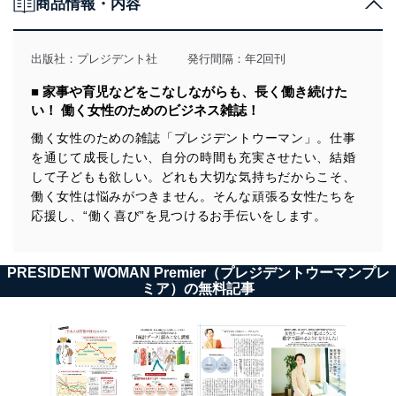
商品情報・内容
当社は、個人情報の取得・利用・提供に際して、その利
用目的を明確にし、本人の同意を得たうえで利用目的の
達成に必要な範囲内で適法かつ公正な手段によって取
出版社：
プレジデント社
発行間隔：年2回刊
得・利用・提供を行います。また、当社が保有している
個人情報は、同意を得ずに目的外利用、第三者への提
■ 家事や育児などをこなしながらも、長く働き続けた
供・開示は行いません。当社においてはこれらの取り組
い！ 働く女性のためのビジネス雑誌！
みを確実にするため、従業者等の教育を徹底してまいり
ます。また、目的外利用を行わないために、適切な管理
働く女性のための雑誌「プレジデントウーマン」。仕事
措置を講じます。
を通じて成長したい、自分の時間も充実させたい、結婚
して子どもも欲しい。どれも大切な気持ちだからこそ、
法令遵守
働く女性は悩みがつきません。そんな頑張る女性たちを
応援し、“働く喜び”を見つけるお手伝いをします。
当社は、個人情報に関連する法令、国が定める指針及び
その他の規範を遵守します。また、当社の管理の仕組み
に、これらの法令及びその他の規範を常に適合させま
す。
PRESIDENT WOMAN Premier（プレジデントウーマンプレ
ミア）の無料記事
個人情報の安全管理措置
当社は、個人情報の正確性及び安全性を確保するため
に、下記セキュリティ対策をはじめとする安全対策を実
施し、個人情報の漏えい、滅失またはき損の防止及び是
正に努めます。