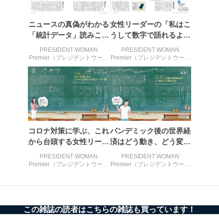
アクセス制御
個人データを取り扱うことのできる機器及び当該
ニュースの真偽がわかる
女性リーダーの「私はこ
機器を取り扱う従業者を明確化し、 個人データへ
の不要なアクセスを防止しています。
「統計データ」読みこな
うして数字で語れるよう
し講座
になりました」
PRESIDENT WOMAN
PRESIDENT WOMAN
アクセス者の識別と認証
Premier（プレジデントウーマ
Premier（プレジデントウーマ
機器に標準装備されているユーザー制御機能（ユ
ンプレミア） 2021年春号
ンプレミア） 2021年春号
ーザーアカウント制御）により、個人情報データ
ベース等を取り扱う情報システムを使用する従業
者を識別・認証しています。
外部からの不正アクセス等の防止
個人データを取り扱う機器等のオペレーティング
システムを最新の状態に保持しています。
コロナ対策に学ぶ、これ
パンデミック後の世界経
個人データを取り扱う機器等にセキュリティ対策
から台頭する女性リーダ
済はどう動き、どう変わ
ソフトウェア等を導入し、自動更新 機能等の活用
ー
るか
により、これを最新状態としています。
PRESIDENT WOMAN
PRESIDENT WOMAN
Premier（プレジデントウーマ
Premier（プレジデントウーマ
情報システムの使用に伴う漏洩等の防止
ンプレミア） 2020年秋号
ンプレミア） 2020年秋号
メール等により個人データの含まれるファイルを
送信する場合に、当該ファイルへのパスワードを
設定しています。
この雑誌の読者はこちらの雑誌も買っています！
個人情報保護マネジメントシステムの継続的改善