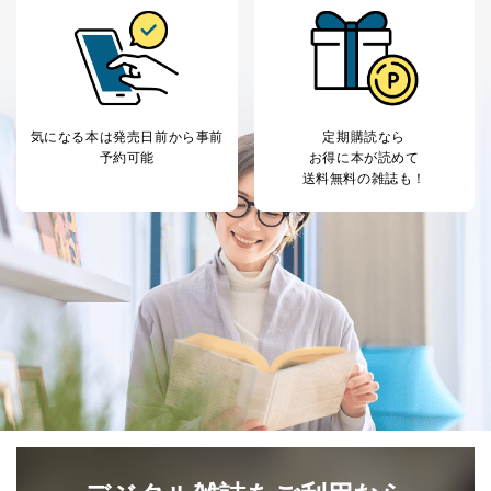
等をご利用の方の
サービス、キャンペーン等の広告
個人情報
に関するご案内のため
当社のサービス利用状況の把握お
よびその分析のため
お問い合わせ対応、トラブル対
SNS公式アカウン
処、オペレーター教育など応対品
7
トに登録された方
気になる本は
発売日前から事前
定期購読なら
質向上のため
の個人情報
予約可能
お得に本が読めて
その他当社のプライバシーポリシ
送料無料の雑誌も！
ー等にて公表する利用目的達成の
ため
※上記の利用目的のうちNo.1～5については保有個人デ
ータ（開示対象個人情報）の利用目的であり、下記4.の
開示等のご請求に対応させていただきます。
なお、6、7については、パートナー（提携企業）様又は
各SNS運営会社様にご請求いただきますようお願い致し
ます。
３．個人情報の第三者提供について
当社は、取得した個人情報を適切に管理し､あらかじめ
本人の同意を得ることなく第三者に提供することはあり
ません。ただし、次の場合は除きます。
法令に基づく場合