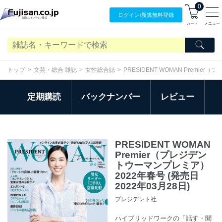
0
ログイン/
新規無料
登録
カート
メニュー
トップ
文芸・総合 雑誌
女性総合誌
PRESIDENT WOMAN Premi
定期購読
バックナンバー
レビュー
PRESIDENT WOMAN
Premier（プレジデン
トウーマンプレミア）
2022年春号 (発売日
2022年03月28日)
プレジデント社
ハイブリッドワークの「話す・聞