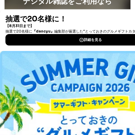
デジタル雑誌をご利用なら
人の生命､身体または財産の保護のために必要がある
場合であって、本人の同意を得ることが困難であると
最新号〜バックナンバーまで7000冊以上の雑誌
（電子
き。
書籍）が無料で読み放題！
公衆衛生の向上または児童の健全な育成の推進のため
タダ読みサービス
を楽しもう！
に特に必要がある場合であって、本人の同意を得るこ
とが困難である場合。
国の機関もしくは地方公共団体またはその委託を受け
DOWNLOAD FOR IOS
た者が法令の定める事務を遂行することに対して協力
する必要がある場合であって、本人の同意を得ること
DOWNLOAD FOR ANDROID
により当該事務の遂行に支障を及ぼすおそれがあると
き。
上記２．の利用目的を実施するために守秘義務を結ん
だ企業に、業務の一部として個人情報の取扱いを委
ご利用方法はこちら
託・提供する場合、その業務に必要な範囲で委託・提
供先企業に個人情報を開示することがあります。
委託・提供先企業は具体的には以下のような企業です
が、これらに限りません。
総合案内
委託先：カスタマーサポート支援会社 、クレジッ
トカード決済などの決済代行・料金回収会社、広
告配信サービス会社
アフィリエイト
採用情報
提供先：出版社、出版物発売元、卸売会社、販売
店など商品の供給者、梱包会社、配送会社、新聞
プレスリリース
お問い合わせ
販売店などの梱包・配送・配達会社