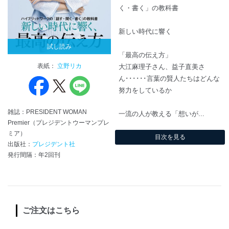
く・書く」の教科書
新しい時代に響く
試し読み
「最高の伝え方」
表紙：
立野リカ
大江麻理子さん、益子直美さ
ん･･････言葉の賢人たちはどんな
努力をしているか
雑誌：PRESIDENT WOMAN
一流の人が教える「想いが...
Premier（プレジデントウーマンプレ
ミア）
目次を見る
出版社：
プレジデント社
発行間隔：年2回刊
ご注文はこちら