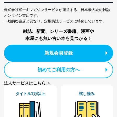
１．個人情報保護管理者
株式会社富士山マガジンサービスが運営する、
日本最大級の雑誌
オンライン書店です。
当社は以下の個人情報保護管理者を設置し、個人情報保
護管理者の責任のもと、個人情報を取得・アクセス・利
一般的な書店と異なり、
定期購読サービスに特化しています。
用・提供・管理いたします。
雑誌、新聞、シリーズ書籍、漫画や
東京都渋谷区南平台町16-11
本屋にも無い古い本も見つかる！
株式会社富士山マガジンサービス
代表取締役会長 西野 伸一郎
個人情報保護管理者: 経営管理グループディレクター 前
新規会員登録
田 嘉也
２．利用目的
初めてご利用の方へ
当社が取り扱う開示対象個人情報の利用目的は次のとお
りです。
法人サービスはこちら ＞
No
個人情報の種類
利用目的
購入商品の配送のため
タイトル1万以上
試し読み
商品代金回収のため
ｅメール等による商品、サービ
ス、キャンペーン等の広告の案内
当社の定期購読サ
のため
1
ービス等をご利用