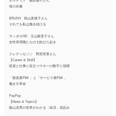
ポラテック 園部雅子さん
母の肖像
BRUSH 秋山恵倭子さん
それでも私は働き続ける
サッポロHD 玉山嵯里子さん
女性管理職たちの七転び八起き
クレディセゾン 野尻実香さん
【Career & Skill】
投資と仕事に役立つマネーの数字と指標
「製造業PMI 」と「サービス業PMI 」
働き方革命
PayPay
【News & Topics】
蔭山克秀の世界がわかる「経済」深読み