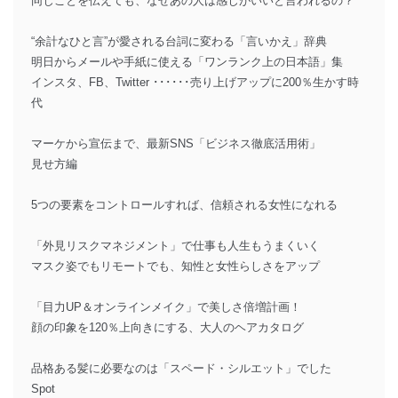
同じことを伝えても、なぜあの人は感じがいいと言われるの？
“余計なひと言”が愛される台詞に変わる「言いかえ」辞典
明日からメールや手紙に使える「ワンランク上の日本語」集
インスタ、FB、Twitter ･･････売り上げアップに200％生かす時
代
マーケから宣伝まで、最新SNS「ビジネス徹底活用術」
見せ方編
5つの要素をコントロールすれば、信頼される女性になれる
「外見リスクマネジメント」で仕事も人生もうまくいく
マスク姿でもリモートでも、知性と女性らしさをアップ
「目力UP＆オンラインメイク」で美しさ倍増計画！
顔の印象を120％上向きにする、大人のヘアカタログ
品格ある髪に必要なのは「スペード・シルエット」でした
Spot