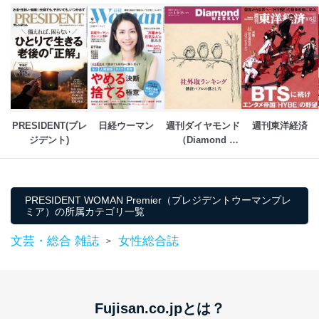
当社は、内部監査及びマネジメントレビューの機会を通
じて、個人情報保護マネジメントシステムを継続的に改
善し、常に最良の状態を維持します。
苦情及び相談受付け窓口
貴殿の個人情報及び当社の個人情報保護マネジメントシ
ステムに関するご相談及び苦情については以下までご連
PRESIDENT(プレ
日経ウーマン
週刊ダイヤモンド
週刊東洋経済
絡ください。
ジデント)
（Diamond 
適切、かつ迅速に対応させていただきます。
WEEKLY）
株式会社富士山マガジンサービス 個人情報問い合わせ
係
TEL：0570-200-223
PRESIDENT WOMAN Premier（プレジデントウーマンプレ
FAX：03-5459-7073
ミア）の所属カテゴリ一覧
e-mail：
cs@fujisan.co.jp
文芸・総合 雑誌
女性総合誌
>
改訂：2025年2月20日
制定：2005年4月1日
株式会社富士山マガジンサービス
代表取締役会長 西野 伸一郎
Fujisan.co.jpとは？
個人情報の取扱いについて