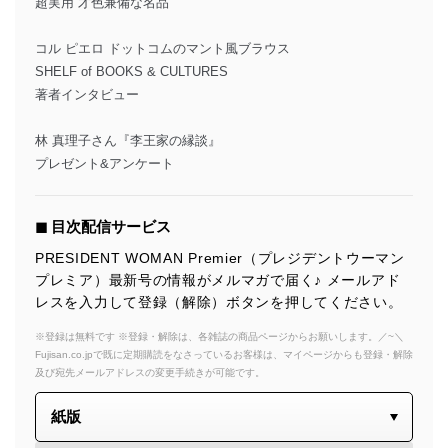
超実用 才色兼備な名品
コル ピエロ ドットコムのマント風ブラウス
SHELF of BOOKS & CULTURES
著者インタビュー
林 真理子さん『李王家の縁談』
プレゼント&アンケート
◼︎ 目次配信サービス
PRESIDENT WOMAN Premier（プレジデントウーマン
プレミア）最新号の情報がメルマガで届く♪ メールアド
レスを入力して登録（解除）ボタンを押してください。
※登録は無料です ※登録・解除は、各雑誌の商品ページからお願いします。／~＼
Fujisan.co.jpで既に定期購読をなさっているお客様は、マイページからも登録・解除
及び宛先メールアドレスの変更手続きが可能です。