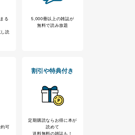
ス内容のご案内のため
の広告に関するご案内のため
冊まる
5,000冊以上の雑誌が
無料で読み放題
試し読
業からのｅメール等による商
ため
め
育など応対品質向上のため
割引や特典付き
利用目的達成のため
、下記4.の開示等のご請求に
うお願い致します。
定期購読なら
お得に本が
ことはありません。ただし、
予約可
読めて
送料無料の雑誌も！