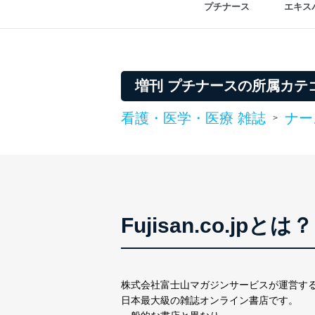
プチナース
エキス
１．個人情報保護管理者
当社は以下の個人情報保護
いたします。
増刊 プチナースの所属カテ
東京都渋谷区南平台町16-11
株式会社富士山マガジンサ
代表取締役会長 西野 伸一
看護・医学・医療 雑誌
ナー
>
個人情報保護管理者: 経営管
２．利用目的
当社が取り扱う開示対象個
No
個人情報
Fujisan.co.jpとは？
当社の定期購読サービス
1
人情報
株式会社富士山マガジンサービスが運営す
日本最大級の雑誌オンライン書店です。
2
当社にお問合わせいただ