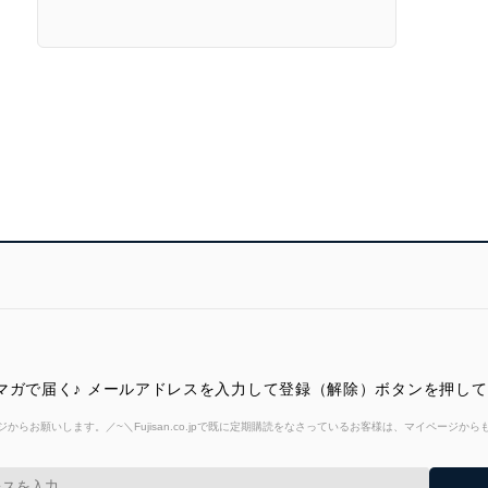
マガで届く♪ メールアドレスを入力して登録（解除）ボタンを押し
からお願いします。／~＼Fujisan.co.jpで既に定期購読をなさっているお客様は、マイページ