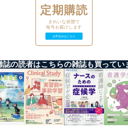
定期購読
ステムの継続的改善
ジメントレビューの機会を通じて、個人情報保護マネジメントシステム
きれいな状態で
毎号お届けします
お申込みはこちら
個人情報保護マネジメントシステムに関するご相談及び苦情については
ていただきます。
雑誌の読者はこちらの雑誌も買ってい
ビス 個人情報問い合わせ係
ービス
郎
て