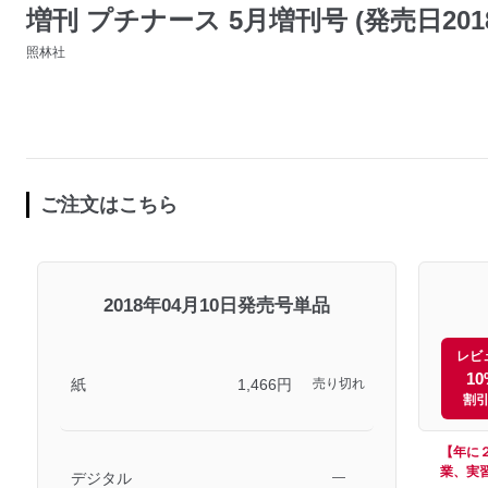
増刊 プチナース 5月増刊号 (発売日2018
照林社
ご注文はこちら
2018年04月10日発売号単品
レビ
10
紙
1,466円
売り切れ
割
【年に
業、実
デジタル
―