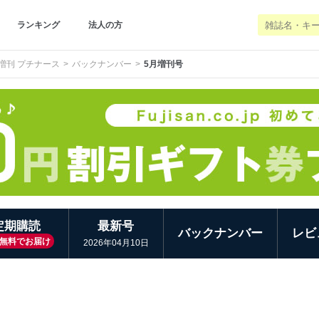
ランキング
法人の方
増刊 プチナース
バックナンバー
5月増刊号
定期購読
最新号
バックナンバー
レビ
無料でお届け
2026年04月10日