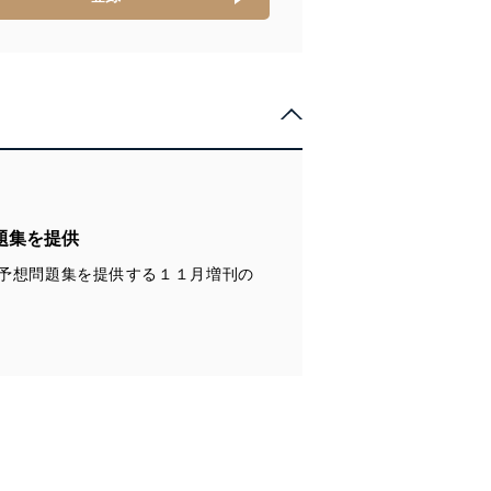
全対策を実施し、個人情報の
ータへの不要なアクセスを防止
題集を提供
ータベース等を取り扱う情報
予想問題集を提供する１１月増刊の
の活用により、これを最新状態
ドを設定しています。