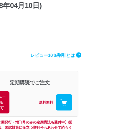
年04月10日)
レビュー10％割引とは
?
定期購読でご注文
ュー
%
送料無料
引可
２回発行・増刊号のみの定期購読も受付中】授
習、国試対策に役立つ増刊号もあわせて読もう