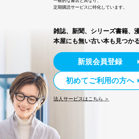
一般的な書店と異なり、
定期購読サービスに特化しています。
3
当社カスタマーQ＆Aサー
4
採用応募者の方の個人情
雑誌、新聞、シリーズ書籍、
5
当社の従業者の個人情報
本屋にも無い古い本も見つか
パートナー（提携企業）
6
社の
定期購読サービス等をご
新規会員登録
SNS公式アカウントに登
7
報
初めてご利用の方へ
※上記の利用目的のうちNo
対応させていただきます。
法人サービスはこちら ＞
なお、6、7については、パ
３．個人情報の第三者提供に
当社は、取得した個人情報
次の場合は除きます。