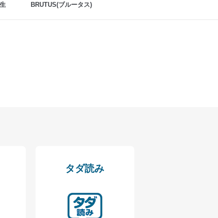
生
BRUTUS(ブルータス)
アクセス・利用・提供・管理
タダ読み
の広告の案内のため
歴等の情報を分析して、趣
育など応対品質向上のため