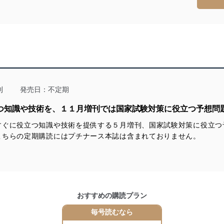
適合させます。
及び安全性を確保するために、下記セキュリティ対策をはじめとする安
防止及び是正に努めます。
ことのできる機器及び当該機器を取り扱う従業者を明確化し、 個人デ
刊
発売日：不定期
立つ知識や技術を、１１月増刊では国家試験対策に役立つ予想問
いるユーザー制御機能（ユーザーアカウント制御）により、個人情報デ
すぐに役立つ知識や技術を提供する５月増刊、国家試験対策に役立つ
業者を識別・認証しています。
こちらの定期購読にはプチナース本誌は含まれておりません。
等の防止
機器等のオペレーティングシステムを最新の状態に保持しています。
機器等にセキュリティ対策ソフトウェア等を導入し、自動更新 機能等
おすすめの購読プラン
う漏洩等の防止
毎号読むなら
ータの含まれるファイルを送信する場合に、当該ファイルへのパスワー