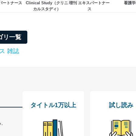
パートナース
Clinical Study（クリニ
増刊 エキスパートナー
看護学
カルスタディ）
ス
管理者を設置し、個人情報保護管理者の責任のもと、個人情報を取得・
ゴリ一覧
ービス
郎
ス 雑誌
理グループディレクター 前田 嘉也
人情報の利用目的は次のとおりです。
の種類
利用目的
購入商品の配送のため
商品代金回収のため
タイトル1万以上
試し読み
等をご利用の方の個
ｅメール等による商品、サービス、キャンペーン等
個人が特定できない形で取得した閲覧履歴や購買履
味・嗜好に
る、
応じた新商品・サービスに関する広告のため
いた方の個人情報
お問い合わせ対応、トラブル対処、オペレーター教