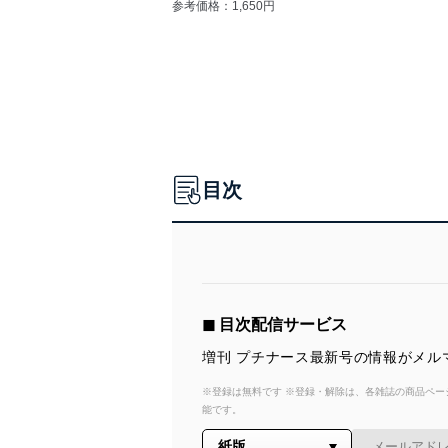
参考価格：1,650円
目次
◼︎ 目次配信サービス
増刊 プチナース最新号の情報がメル
※登録は無料です ※登録・解除は、各雑誌の商品ページ
能です。