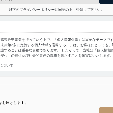
以下のプライバシーポリシーに同意の上、登録して下さい。
期購読販売事業を行っていく上で、「個人情報保護」は重要なテーマで
る法律第2条に定義する個人情報を意味する）」は、お客様にとっても、
護することは重要な責務であります。 したがって、当社は「個人情報
「安心」の提供及び社会的責任の責務を果たすことを確実にいたします
について
利用・提供に際して、その利用目的を明確にし、本人の同意を得たうえ
によって取得・利用・提供を行います。また、当社が保有している個人
示は行いません。当社においてはこれらの取り組みを確実にするため、
用を行わないために、適切な管理措置を講じます。
をお届けします。
る法令、国が定める指針及びその他の規範を遵守します。また、当社の