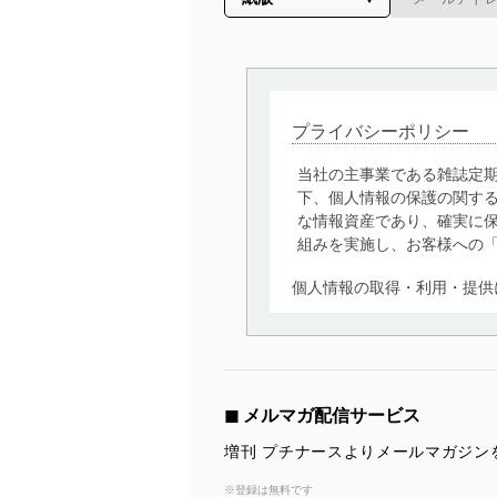
プライバシーポリシー
当社の主事業である雑誌定
下、個人情報の保護の関す
な情報資産であり、確実に保
組みを実施し、お客様への
個人情報の取得・利用・提供
当社は、個人情報の取得・
囲内で適法かつ公正な手段
利用、第三者への提供・開
いります。また、目的外利
◼︎ メルマガ配信サービス
法令遵守
増刊 プチナースよりメールマガジン
当社は、個人情報に関連す
※登録は無料です