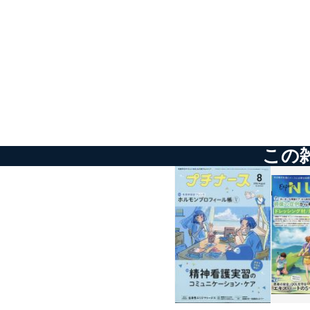
個人情報保護マネジメントシ
当社は、内部監査及びマネ
の状態を維持します。
苦情及び相談受付け窓口
貴殿の個人情報及び当社の
適切、かつ迅速に対応させ
この
株式会社富士山マガジンサー
TEL：0570-200-223
FAX：03-5459-7073
e-mail：
cs@fujisan.co.jp
改訂：2025年2月20日
制定：2005年4月1日
株式会社富士山マガジンサ
代表取締役会長 西野 伸一
個人情報の取扱いについ