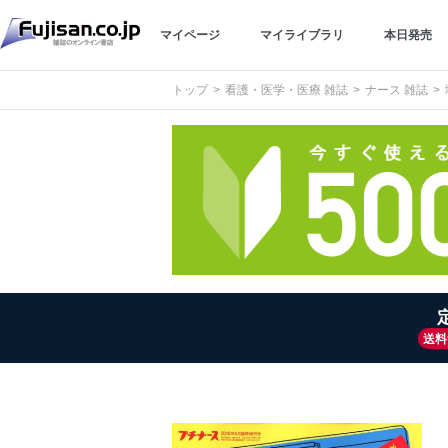
マイページ
マイライブラリ
本日発売
トップ
看護・医学・医療 雑誌
ナース 雑誌
送料