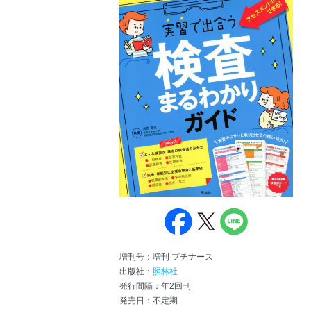
増刊号：増刊 プチナース
出版社：
照林社
発行間隔：年2回刊
発売日：不定期