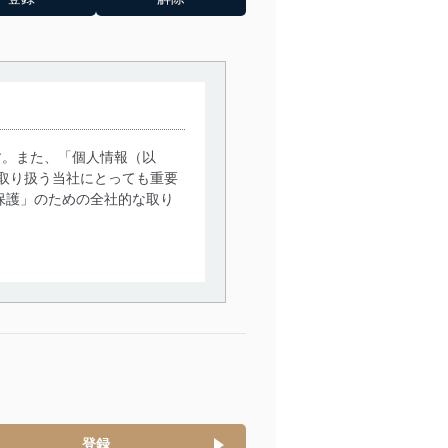
す。また、「個人情報（以
取り扱う当社にとっても重要
保護」のための全社的な取り
。
で利用目的の達成に必要な範
情報は、同意を得ずに目的外
従業者等の教育を徹底してま
管理の仕組みに、これらの法
登録