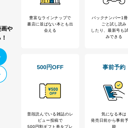
カスタマーQ＆Aサイトの投稿内容の確認のため
ビス利用者
ｅメール等によるカスタマーQ＆Aサイトのサービ
ｅメール等による商品、サービス、キャンペーン等
豊富なラインナップで
バックナンバー1
報
採用選考、ご連絡のため
書店に並ばない本とも出
ごと試し読み
漫画や
人事、総務などの雇用管理等のため
会える
したり、最新号も
購入商品配送のため
みできる
る！
からの委託により当
提携企業及びお客様がご購入された商品の発売元企
品、
利用の方の個人情報
サービス、キャンペーン等の広告に関するご案内の
当社のサービス利用状況の把握およびその分析のた
録された方の個人情
お問い合わせ対応、トラブル対処、オペレーター教
500円OFF
事前予約
その他当社のプライバシーポリシー等にて公表する
.1～5については保有個人データ（開示対象個人情報）の利用目的であり
ートナー（提携企業）様又は各SNS運営会社様にご請求いただきますよ
ついて
普段読んでいる雑誌のレ
気になる本は
を適切に管理し､あらかじめ本人の同意を得ることなく第三者に提供する
ビュー投稿で
発売日前から事前
500円割ギフト券をプレ
能