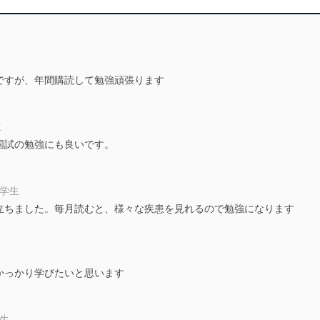
ことのできる機器及び当該機器を取り扱う従業者を明確化し、 個人デ
ですが、年間購読して勉強頑張ります
いるユーザー制御機能（ユーザーアカウント制御）により、個人情報デ
業者を識別・認証しています。
生
等の防止
国試の勉強にも良いです。
機器等のオペレーティングシステムを最新の状態に保持しています。
機器等にセキュリティ対策ソフトウェア等を導入し、自動更新 機能等
大学生
立ちました。毎月読むと、様々な疾患を見れるので勉強になります
う漏洩等の防止
ータの含まれるファイルを送信する場合に、当該ファイルへのパスワー
ステムの継続的改善
かっかり学びたいと思います
ジメントレビューの機会を通じて、個人情報保護マネジメントシステム
学生