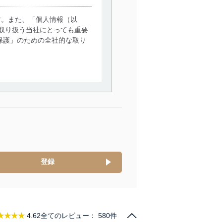
す。また、「個人情報（以
取り扱う当社にとっても重要
保護」のための全社的な取り
。
で利用目的の達成に必要な範
情報は、同意を得ずに目的外
従業者等の教育を徹底してま
管理の仕組みに、これらの法
登録
全対策を実施し、個人情報の
★★★★
4.62
全てのレビュー：
580件