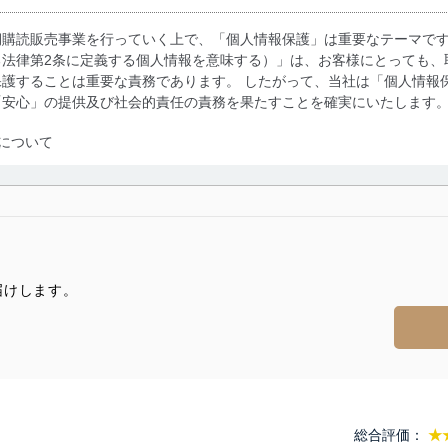
期購読販売事業を行っていく上で、「個人情報保護」は重要なテーマで
る法律第2条に定義する個人情報を意味する）」は、お客様にとっても、
護することは重要な責務であります。 したがって、当社は「個人情報
「安心」の提供及び社会的責任の責務を果たすことを確実にいたします
について
利用・提供に際して、その利用目的を明確にし、本人の同意を得たうえ
によって取得・利用・提供を行います。また、当社が保有している個人
示は行いません。当社においてはこれらの取り組みを確実にするため、
用を行わないために、適切な管理措置を講じます。
届けします。
る法令、国が定める指針及びその他の規範を遵守します。また、当社の
適合させます。
及び安全性を確保するために、下記セキュリティ対策をはじめとする安
総合評価：
★
防止及び是正に努めます。