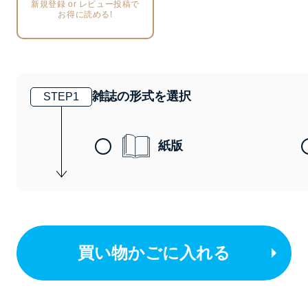
新規登録 or レビュー投稿で
お得に読める!
雑誌の形式を選択
STEP
1
紙版
買い物かごに入れる