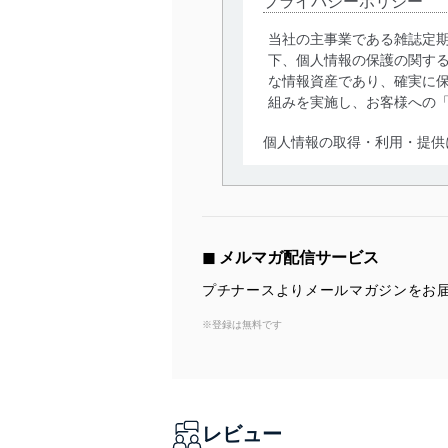
プライバシーポリシー
当社の主事業である雑誌定
下、個人情報の保護の関す
な情報資産であり、確実に保
組みを実施し、お客様への
個人情報の取得・利用・提供
当社は、個人情報の取得・
囲内で適法かつ公正な手段
利用、第三者への提供・開
いります。また、目的外利
◼︎ メルマガ配信サービス
法令遵守
プチナースよりメールマガジンをお
当社は、個人情報に関連す
※登録は無料です
令及びその他の規範を常に
個人情報の安全管理措置
当社は、個人情報の正確性
レビュー
漏えい、滅失またはき損の