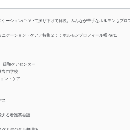
ニケーションについて掘り下げて解説。みんなが苦手なホルモンもプ
ニケーション・ケア／特集２：：ホルモンプロフィール帳Part1
 緩和ケアセンター
護専門学校
ション・ケア
デス
覚える看護英会話
ログ＆デジタル整理術