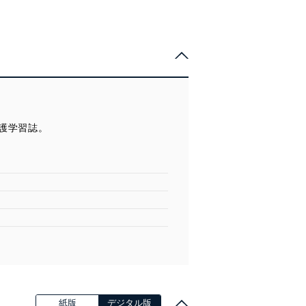
護学習誌。
紙版
デジタル版