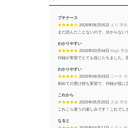
アクセス制御
個人データを取り扱う
プチナース
しています。
★★★★☆
2026年06月05日
えり 学生
アクセス者の識別と認証
まだ読んだことないので、分からない
機器に標準装備されて
わかりやすい
システムを使用する従
★★★★★
2026年03月04日
kbgh 学
外部からの不正アクセス
付録が実習でとても役にたちました。
個人データを取り扱う
個人データを取り扱う
わかりやすい
としています。
★★★★☆
2025年08月03日
ニーナ 
初めての受け持ち実習で、付録が役に
情報システムの使用に伴
メール等により個人デ
これから
★★★★★
2025年05月20日
さあ 学生
個人情報保護マネジメントシ
これこら使うの楽しみです！これでし
当社は、内部監査及びマネ
の状態を維持します。
なると
★★★★★
2025年04月17日
なると 