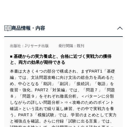
商品情報・内容
出版社：
Jリサーチ出版
発行間隔：既刊
■ 基礎からの実力養成と、合格に近づく実戦力の獲得
と、両方の効果が期待できる
本書は大きく４つの部分で構成され、まずPART1「基礎
編」では、文法問題攻略に向け文法の総合力を高めるた
め、中心となる「助詞」「副詞」「接続詞」「敬語」を
復習・強化。PART2「対策編」では、「問題７」「問題
８」「問題９」をそれぞれ徹底分析。＜パターンに分類
しながらの詳しい問題分析＞⇒＜攻略のためのポイント
確認＞という流れで繰り返し練習、その中で実戦力を養
う。PART３「模擬試験」では、学習のまとめとして実力
と補強点を確認。さらに付録「試験に出る言葉」では、