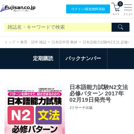
0
ログイン/
新規無料
登録
カート
メニュー
トップ
教育・語学 雑誌
日本語学習 教材
日本語能力試験N2文法 必修パ
定期購読
バックナンバー
日本語能力試験N2文法
必修パターン 2017年
02月19日発売号
Jリサーチ出版