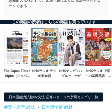
試験前の点検として、文法問題によく出る語句を再チェ
ックできる。
この雑誌の読者はこちらの雑誌も買っています！
The Japan Times 
NHKラジオ ラジ
NHKテレビ ハン
NHKラジオ 中学
Alpha（ジャパン
オ英会話
グルッ！ナビ
生の基礎英語　レ
タイムズアルフ
ベル１
ァ）
日本語能力試験N2文法 必修パターンの所属カテゴリ一覧
教育・語学 雑誌
日本語学習 教材
>