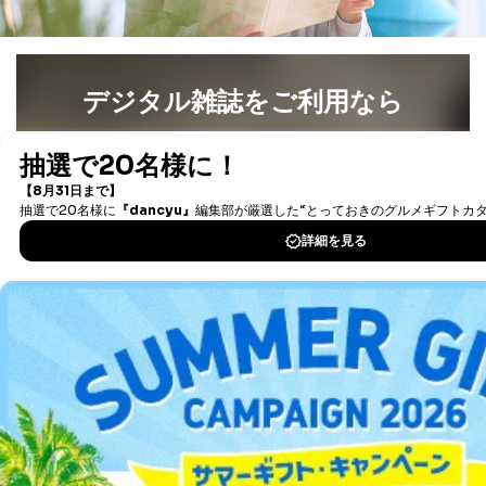
デジタル雑誌をご利用なら
最新号〜バックナンバーまで7000冊以上の雑誌
（電子
書籍）が無料で読み放題！
タダ読みサービス
を楽しもう！
DOWNLOAD FOR IOS
DOWNLOAD FOR ANDROID
ご利用方法はこちら
総合案内