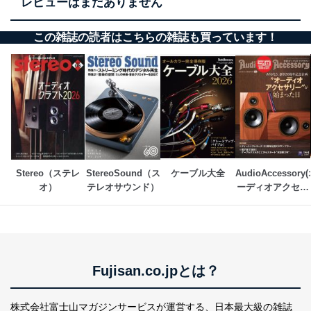
レビューはまだありません
当社は、個人情報の取得・利用・提供に際して、その利
用目的を明確にし、本人の同意を得たうえで利用目的の
この雑誌の読者はこちらの雑誌も買っています！
達成に必要な範囲内で適法かつ公正な手段によって取
得・利用・提供を行います。また、当社が保有している
個人情報は、同意を得ずに目的外利用、第三者への提
供・開示は行いません。当社においてはこれらの取り組
みを確実にするため、従業者等の教育を徹底してまいり
ます。また、目的外利用を行わないために、適切な管理
措置を講じます。
法令遵守
当社は、個人情報に関連する法令、国が定める指針及び
Stereo（ステレ
StereoSound（ス
ケーブル大全
AudioAccessory
その他の規範を遵守します。また、当社の管理の仕組み
オ）
テレオサウンド）
ーディオアクセサ
に、これらの法令及びその他の規範を常に適合させま
リー)
す。
個人情報の安全管理措置
当社は、個人情報の正確性及び安全性を確保するため
Fujisan.co.jpとは？
に、下記セキュリティ対策をはじめとする安全対策を実
施し、個人情報の漏えい、滅失またはき損の防止及び是
正に努めます。
株式会社富士山マガジンサービスが運営する、
日本最大級の雑誌