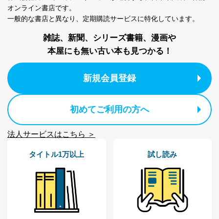
アクセス制御
オンライン書店です。
個人データを取り扱うことのできる機器及び当該
一般的な書店と異なり、
定期購読サービスに特化しています。
機器を取り扱う従業者を明確化し、 個人データへ
の不要なアクセスを防止しています。
雑誌、新聞、シリーズ書籍、漫画や
本屋にも無い古い本も見つかる！
アクセス者の識別と認証
機器に標準装備されているユーザー制御機能（ユ
ーザーアカウント制御）により、個人情報データ
新規会員登録
ベース等を取り扱う情報システムを使用する従業
者を識別・認証しています。
初めてご利用の方へ
外部からの不正アクセス等の防止
個人データを取り扱う機器等のオペレーティング
システムを最新の状態に保持しています。
法人サービスはこちら ＞
個人データを取り扱う機器等にセキュリティ対策
ソフトウェア等を導入し、自動更新 機能等の活用
タイトル1万以上
試し読み
により、これを最新状態としています。
情報システムの使用に伴う漏洩等の防止
メール等により個人データの含まれるファイルを
送信する場合に、当該ファイルへのパスワードを
設定しています。