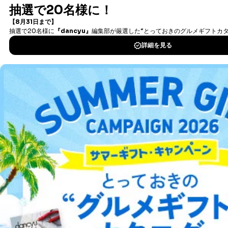
個人が特定できない形で取得した
の方の個人情報
書籍）が無料で読み放題！
閲覧履歴や購買履歴等の情報を分
タダ読みサービス
を楽しもう！
析して、趣味・嗜好に
応じた新商品・サービスに関する
広告のため
DOWNLOAD FOR IOS
当社にお問合わせ
お問い合わせ対応、トラブル対
2
いただいた方の個
処、オペレーター教育など応対品
人情報
質向上のため
DOWNLOAD FOR ANDROID
カスタマーQ＆Aサイトの投稿内容
の確認のため
ｅメール等によるカスタマーQ＆A
ご利用方法はこちら
当社カスタマーQ＆
サイトのサービス内容のご案内の
3
Aサービス利用者
ため
ｅメール等による商品、サービ
ス、キャンペーン等の広告に関す
るご案内のため
総合案内
採用応募者の方の
4
採用選考、ご連絡のため
個人情報
アフィリエイト
採用情報
当社の従業者の個
人事、総務などの雇用管理等のた
5
人情報
め
プレスリリース
お問い合わせ
パートナー（提携
購入商品配送のため
企業）からの委託
提携企業及びお客様がご購入され
により当社の
た商品の発売元企業からのｅメー
6
利用規約
プライバシーポリシー
特定商取引法に基づく表示
会社案内
出版社の皆様へ
定期購読サービス
ル等による商品、