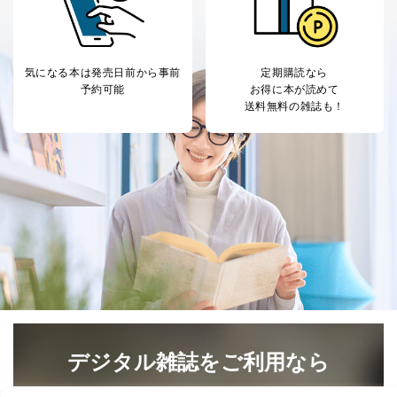
１．個人情報保護管理者
当社は以下の個人情報保護管理者を設置し、個人情報保
気になる本は
発売日前から事前
定期購読なら
護管理者の責任のもと、個人情報を取得・アクセス・利
予約可能
お得に本が読めて
用・提供・管理いたします。
送料無料の雑誌も！
東京都渋谷区南平台町16-11
株式会社富士山マガジンサービス
代表取締役会長 西野 伸一郎
個人情報保護管理者: 経営管理グループディレクター 前
田 嘉也
２．利用目的
当社が取り扱う開示対象個人情報の利用目的は次のとお
りです。
No
個人情報の種類
利用目的
購入商品の配送のため
商品代金回収のため
ｅメール等による商品、サービ
デジタル雑誌をご利用なら
ス、キャンペーン等の広告の案内
当社の定期購読サ
のため
1
ービス等をご利用
最新号〜バックナンバーまで7000冊以上の雑誌
（電子