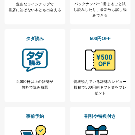
個人情報保護マネジメントシステムの継続的改善
バックナンバー1冊まるごと試
豊富なラインナップで
し読み
したり、最新号も試し読
書店に並ばない本とも出会える
当社は、内部監査及びマネジメントレビューの機会を通
みできる
じて、個人情報保護マネジメントシステムを継続的に改
善し、常に最良の状態を維持します。
苦情及び相談受付け窓口
タダ読み
500円OFF
貴殿の個人情報及び当社の個人情報保護マネジメントシ
ステムに関するご相談及び苦情については以下までご連
絡ください。
適切、かつ迅速に対応させていただきます。
株式会社富士山マガジンサービス 個人情報問い合わせ
係
5,000冊以上の雑誌が
普段読んでいる雑誌のレビュー
TEL：0570-200-223
無料で読み放題
投稿で
500円割ギフト券をプレ
FAX：03-5459-7073
ゼント
e-mail：
cs@fujisan.co.jp
改訂：2025年2月20日
制定：2005年4月1日
事前予約
割引や特典付き
株式会社富士山マガジンサービス
代表取締役会長 西野 伸一郎
個人情報の取扱いについて